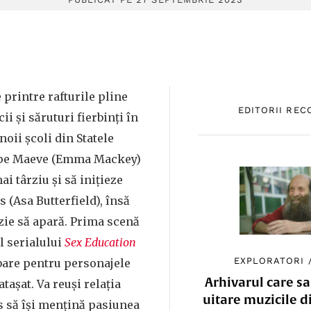
 printre rafturile pline
EDITORII RE
cii și săruturi fierbinți în
oii școli din Statele
 pe Maeve (Emma Mackey)
ai târziu și să inițieze
s (Asa Butterfield), însă
zie să apară. Prima scenă
l serialului
Sex Education
EXPLORATORI
bare pentru personajele
Arhivarul care sa
tașat. Va reuși relația
uitare muzicile d
s să își mențină pasiunea