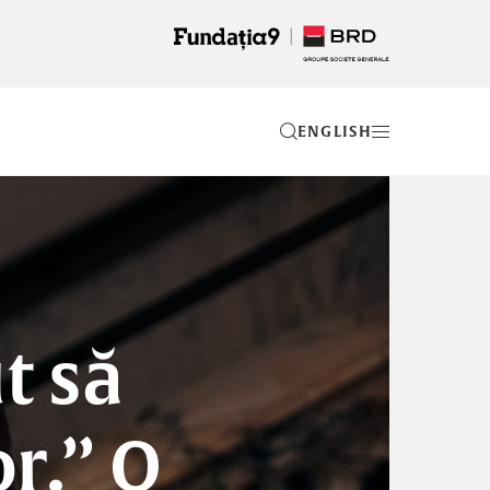
EN
t să
or.” O