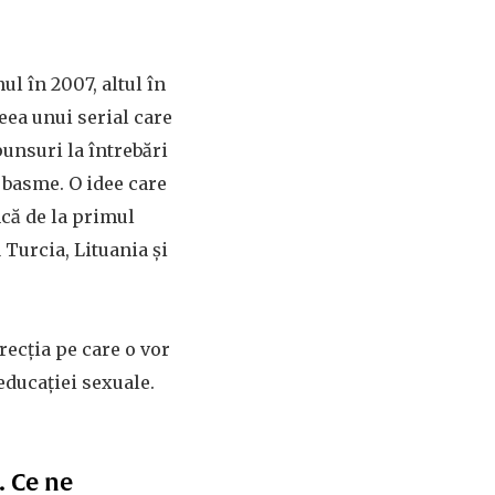
ul în 2007, altul în
eea unui serial care
unsuri la întrebări
 basme. O idee care
ncă de la primul
 Turcia, Lituania și
recția pe care o vor
 educației sexuale.
. Ce ne