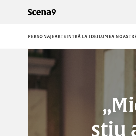
PERSONAJE
ARTE
INTRĂ LA IDEI
LUMEA NOASTR
„Mi
știu 