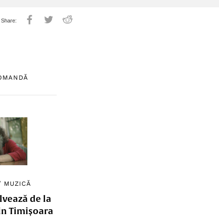
COMANDĂ
/
MUZICĂ
lvează de la
in Timișoara