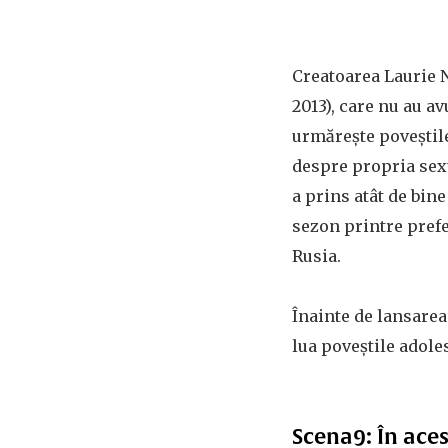
Creatoarea Laurie Nu
2013), care nu au a
urmărește poveștil
despre propria sexu
a prins atât de bine
sezon printre prefer
Rusia.
Înainte de lansarea
lua poveștile adole
Scena9: În ace