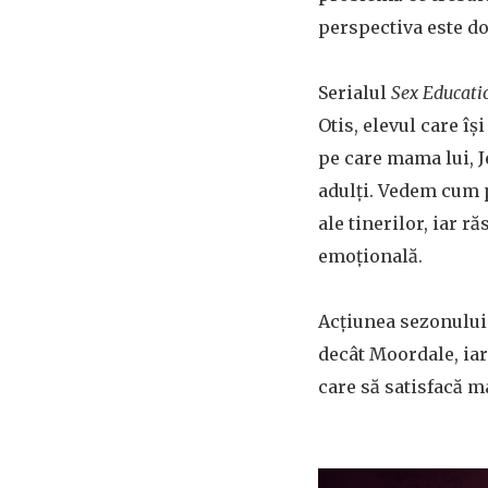
perspectiva este d
Serialul
Sex Educati
Otis, elevul care îș
pe care mama lui, Je
adulți. Vedem cum p
ale tinerilor, iar 
emoțională.
Acțiunea sezonului
decât Moordale, iar
care să satisfacă m