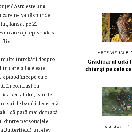
tanței? Asta este una
la care ne va răspunde
lui, lansat pe 21
ezon are opt episoade și
tflix.
ARTE VIZUALE
 multe întrebări despre
Grădinarul udă to
l în care o face este
chiar și pe cele c
e episod începe cu o
it, în contrast cu
ica serialului, care te
 un soi de bandă desenată.
ialul să pară mai degrabă
ul dintre personajele
VIAȚĂ&CO
/
a Butterfield), un elev