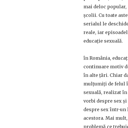
mai deloc popular,
școlii. Cu toate aste
serialul le deschid
reale, iar episoade
educație sexuală.
în România, educați
continuare motiv de 
în alte țări. Chiar 
mulțumiți de felul 
sexuală, realizat în
vorbi despre sex și
despre sex într-un l
acestora. Mai mult, 
problemă ce trebuie