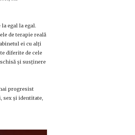
la egal la egal.
rele de terapie reală
binetul ei cu alți
e diferite de cele
eschisă și susținere
mai progresist
 sex și identitate,