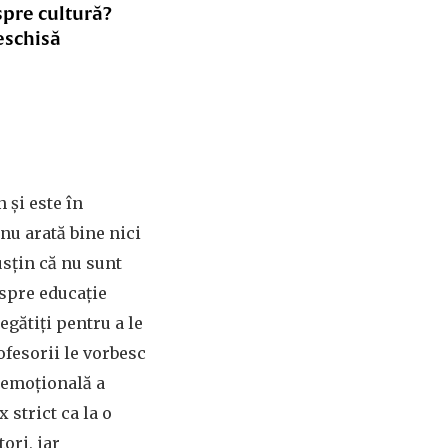
spre cultură?
eschisă
 și este în
 nu arată bine nici
susțin că nu sunt
pre educație
egătiți pentru a le
ofesorii le vorbesc
a emoțională a
 strict ca la o
ori, iar