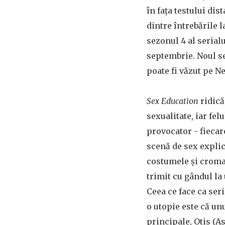
în fața testului dis
dintre întrebările 
sezonul 4 al serialu
septembrie. Noul s
poate fi văzut pe Ne
Sex Education
ridică
sexualitate, iar felu
provocator - fiecar
scenă de sex explic
costumele și cromat
trimit cu gândul la
Ceea ce face ca ser
o utopie este că un
principale, Otis (As