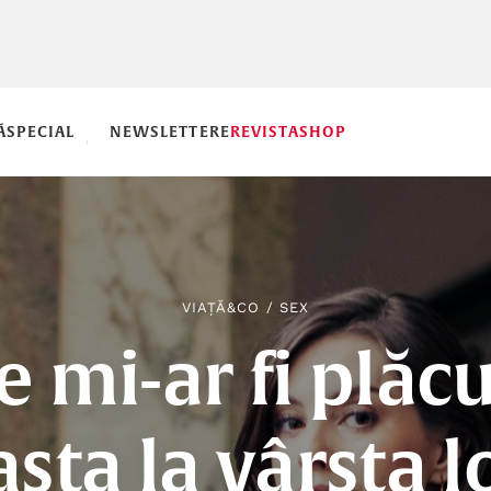
Ă
SPECIAL
NEWSLETTERE
REVISTA
SHOP
VIAȚĂ&CO
/
SEX
e mi-ar fi plăcu
asta la vârsta l