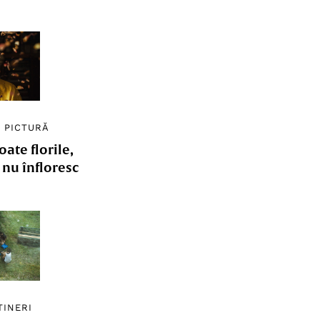
/
PICTURĂ
ate florile,
e nu înfloresc
TINERI