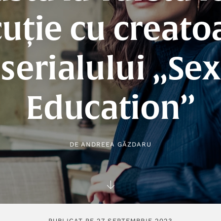
cuție cu creato
serialului „Sex
Education”
DE
ANDREEA GĂZDARU
PUBLICAT PE 27 SEPTEMBRIE 2023