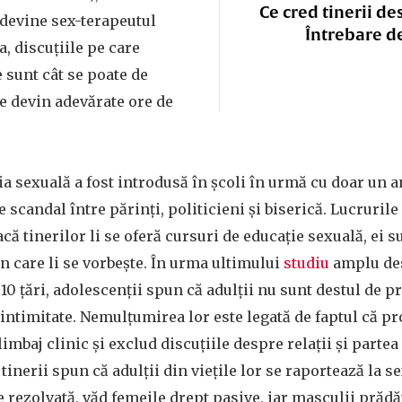
Ce cred tinerii de
 devine sex-terapeutul
Întrebare d
a, discuțiile pe care
e sunt cât se poate de
le devin adevărate ore de
a sexuală a fost introdusă în școli în urmă cu doar un an
scandal între părinți, politicieni și biserică. Lucrurile
dacă tinerilor li se oferă cursuri de educație sexuală, ei 
în care li se vorbește. În urma ultimului
studiu
amplu des
 10 țări, adolescenții spun că adulții nu sunt destul de pr
 intimitate. Nemulțumirea lor este legată de faptul că pr
imbaj clinic și exclud discuțiile despre relații și parte
tinerii spun că adulții din viețile lor se raportează la sex
 rezolvată, văd femeile drept pasive, iar masculii prădăt