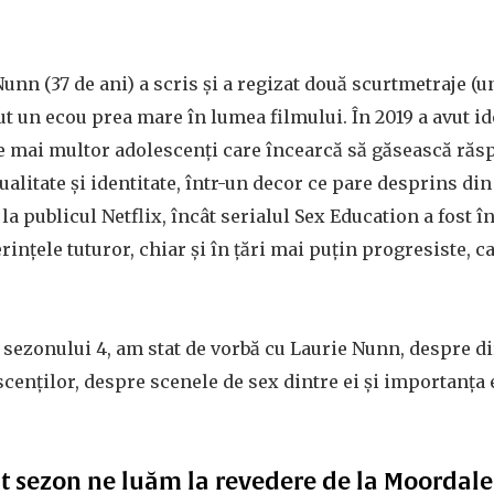
nn (37 de ani) a scris și a regizat două scurtmetraje (un
vut un ecou prea mare în lumea filmului. În 2019 a avut id
e mai multor adolescenți care încearcă să găsească răsp
alitate și identitate, într-un decor ce pare desprins din
 la publicul Netflix, încât serialul Sex Education a fost î
ințele tuturor, chiar și în țări mai puțin progresiste, ca
 sezonului 4, am stat de vorbă cu Laurie Nunn, despre di
scenților, despre scenele de sex dintre ei și importanța
st sezon ne luăm la revedere de la Moordale