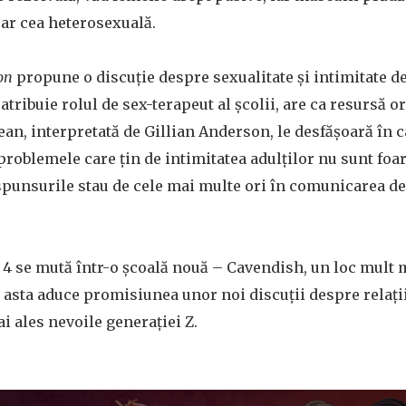
oar cea heterosexuală.
on
propune o discuție despre sexualitate și intimitate de 
i atribuie rolul de sex-terapeut al școlii, are ca resursă o
an, interpretată de Gillian Anderson, le desfășoară în ca
roblemele care țin de intimitatea adulților nu sunt foart
răspunsurile stau de cele mai multe ori în comunicarea d
 4 se mută într-o școală nouă – Cavendish, un loc mult 
 asta aduce promisiunea unor noi discuții despre relații,
ai ales nevoile generației Z.