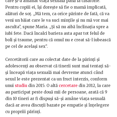
care și-a amânat viața sexuală până la căsătorie.
Pentru copiii ei, își dorește să fie o mamă implicată,
alături de soț. „Mă tem, ca orice părinte de fată, că va
veni un băiat care le va suci mințile și nu mă vor mai
asculta”, spune Maria. „Și să nu aibă înclinația spre a
iubi fete. Dacă încalci bariera asta apar tot felul de
boli și traume, pentru că omul nu e creat să-l iubească
pe cel de același sex”.
Cercetătorii care au colectat date de la părinți și
adolescenți au observat că tinerii sunt mai tentați să-
și înceapă viața sexuală mai devreme atunci când
sexul le este prezentat ca un fruct interzis, conform
unui
studiu
din 2015. O altă
cercetare
din 2012, la care
au participat peste două mii de persoane, arată că 9
din 10 tineri ar fi dispuși să-și amâne viața sexuală
dacă ar avea discuții bazate pe empatie și înțelegere
cu propriii părinți.