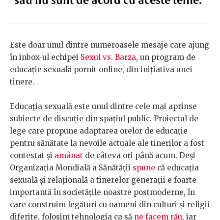
sau nu sunt de acord cu aceste teme.”
Este doar unul dintre numeroasele mesaje care ajung
în inbox-ul echipei
Sexul vs. Barza
, un program de
educație sexuală pornit online, din inițiativa unei
tinere.
Educația sexuală este unul dintre cele mai aprinse
subiecte de discuție din spațiul public. Proiectul de
lege care propune adaptarea orelor de educație
pentru sănătate la nevoile actuale ale tinerilor a fost
contestat și
amânat
de câteva ori până acum. Deși
Organizația Mondială a Sănătății
spune
că educația
sexuală și relațională a tinerelor generații e foarte
importantă în societățile noastre postmoderne, în
care construim legături cu oameni din culturi și religii
diferite, folosim tehnologia ca să
ne facem rău
, iar