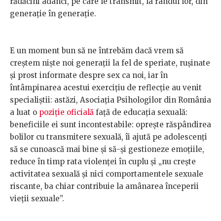
rădăcini adânci, pe care le transmit, la rândul lor, din
generație în generație.
E un moment bun să ne întrebăm dacă vrem să
creștem niște noi generații la fel de speriate, rușinate
și prost informate despre sex ca noi, iar în
întâmpinarea acestui exercițiu de reflecție au venit
specialiștii: astăzi, Asociația Psihologilor din România
a luat o
poziție oficială
față de educația sexuală:
beneficiile ei sunt incontestabile: oprește răspândirea
bolilor cu transmitere sexuală, îi ajută pe adolescenți
să se cunoască mai bine și să-și gestioneze emoțiile,
reduce în timp rata violenței în cuplu și „nu crește
activitatea sexuală și nici comportamentele sexuale
riscante, ba chiar contribuie la amânarea începerii
vieții sexuale”.