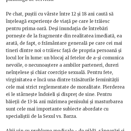
Pe chat, puștii cu vârste între 12 și 18 ani caută să
înțeleagă experiențe de viață pe care le trăiesc
pentru prima oară. Deși inundația de întrebări
pornește de la fragmente din realitatea imediată, ea
arată, de fapt, o frământare generală pe care cei mai
tineri dintre noi o trăiesc față de propria persoană și
locul lor în lume: un blocaj al fetelor de a-și comunica
nevoile, o necunoaștere a ambilor parteneri, dureri
neînțelese și chiar coerciție sexuală. Pentru fete,
virginitatea e încă una dintre trăsăturile feminității
cele mai strict reglementate de moralitate. Pierderea
ei le stârnește îndoieli și dispreț de sine. Pentru
băieții de 13-14 ani mărimea penisului și masturbarea
sunt cele mai importante subiecte abordate cu
specialiștii de la Sexul vs. Barza.
Alții vin cu probleme medicale - de pildă, sângerări și