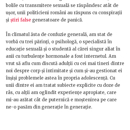
bolile cu transmitere sexuală se răspândesc atât de
ușor, unii politicieni români au răspuns cu conspirații
și
știri false
generatoare de panică.
În climatul ăsta de confuzie generală, am stat de
vorbă cu trei părinți, o psihologă, o specialistă în
educație sexuală și o studentă al cărei singur aliat în
anii cu turbulențe hormonale a fost internetul. Am
vrut să aflu cum discută adulții cu cei mai tineri dintre
noi despre corp și intimitate și cum și-au gestionat ei
înșiși problemele astea în propria adolescență. Cu
unii dintre ei am tratat subiecte explicite cu doze de
râs, cu alții am oglindit experiențe apropiate, care
mi-au arătat cât de puternică e moștenirea pe care
ne-o pasăm din generație în generație.