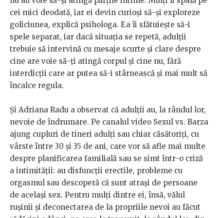
nu au voie să-și atingă părțile intime. Mulți îi spală pe
cei mici deodată, iar ei devin curioși să-și exploreze
goliciunea, explică psihologa. Ea îi sfătuiește să-i
spele separat, iar dacă situația se repetă, adulții
trebuie să intervină cu mesaje scurte și clare despre
cine are voie să-ți atingă corpul și cine nu, fără
interdicții care ar putea să-i stârnească și mai mult să
încalce regula.
Și Adriana Radu a observat că adulții au, la rândul lor,
nevoie de îndrumare. Pe canalul video Sexul vs. Barza
ajung cupluri de tineri adulți sau chiar căsătoriți, cu
vârste între 30 și 35 de ani, care vor să afle mai multe
despre planificarea familială sau se simt într-o criză
a intimității: au disfuncții erectile, probleme cu
orgasmul sau descoperă că sunt atrași de persoane
de același sex. Pentru mulți dintre ei, însă, vălul
rușinii și deconectarea de la propriile nevoi au făcut