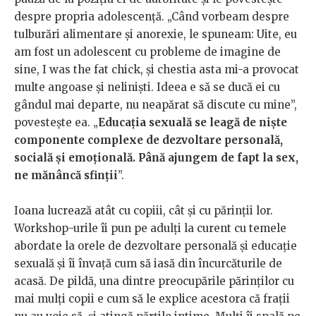
despre propria adolescență. „Când vorbeam despre
tulburări alimentare și anorexie, le spuneam: Uite, eu
am fost un adolescent cu probleme de imagine de
sine, I was the fat chick, și chestia asta mi-a provocat
multe angoase și neliniști. Ideea e să se ducă ei cu
gândul mai departe, nu neapărat să discute cu mine”,
povestește ea. „
Educația sexuală se leagă de niște
componente complexe de dezvoltare personală,
socială și emoțională. Până ajungem de fapt la sex,
ne mănâncă sfinții
”.
Ioana lucrează atât cu copiii, cât și cu părinții lor.
Workshop-urile îi pun pe adulți la curent cu temele
abordate la orele de dezvoltare personală și educație
sexuală și îi învață cum să iasă din încurcăturile de
acasă. De pildă, una dintre preocupările părinților cu
mai mulți copii e cum să le explice acestora că frații