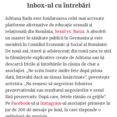
Inbox-ul cu întrebări
Adriana Radu este fondatoarea celei mai accesate
platforme alternative de educație sexuală și
relațională din România,
Sexul vs. Barza
. A absolvit
un master în sănătate publică în Germania și este
membră în Consiliul Economic și Social al României.
De nouă ani, tineri și adolescenți din toată țara se uită
la filmulețele explicative create de Adriana sau își
descarcă fricile și întrebările în căsuța de chat a
asociației. „Ne scriu foarte multe fete după prima
dată, întreabă dacă au rămas însărcinate”, povestește
activista. „Nu reușesc să negocieze folosirea
prezervativului sau rezultatul negocierilor e sexul
fără prezervativ. După care, fetele rămân cu grijile”.
Pe
Facebook
-ul și
Instagram
-ul asociației primește în
jur de 200 de mesaje pe lună, la care răspunde o
psihologă de serviciu.