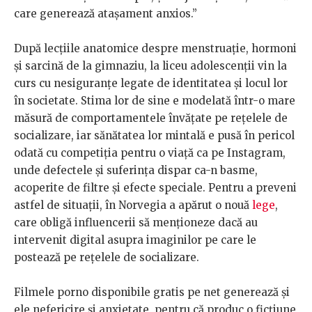
care generează atașament anxios.”
După lecțiile anatomice despre menstruație, hormoni
și sarcină de la gimnaziu, la liceu adolescenții vin la
curs cu nesiguranțe legate de identitatea și locul lor
în societate. Stima lor de sine e modelată într-o mare
măsură de comportamentele învățate pe rețelele de
socializare, iar sănătatea lor mintală e pusă în pericol
odată cu competiția pentru o viață ca pe Instagram,
unde defectele și suferința dispar ca-n basme,
acoperite de filtre și efecte speciale. Pentru a preveni
astfel de situații, în Norvegia a apărut o nouă
lege
,
care obligă influencerii să menționeze dacă au
intervenit digital asupra imaginilor pe care le
postează pe rețelele de socializare.
Filmele porno disponibile gratis pe net generează și
ele nefericire și anxietate, pentru că produc o ficțiune