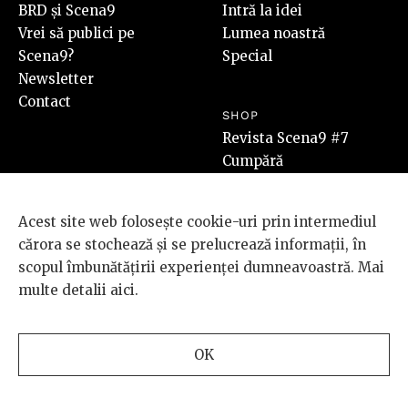
BRD și Scena9
Intră la idei
Vrei să publici pe
Lumea noastră
Scena9?
Special
Newsletter
Contact
SHOP
Revista Scena9 #7
Cumpără
PLUS
Acest site web folosește cookie-uri prin intermediul
Video
cărora se stochează și se prelucrează informații, în
Audio
scopul îmbunătățirii experienței dumneavoastră. Mai
Foto
multe detalii
aici
.
SOCIAL
LEGAL
OK
Facebook
Termeni & Condiții
Instagram
Cookies