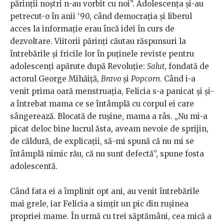
părinții noștri n-au vorbit cu noi”. Adolescența și-au
petrecut-o în anii ‘90, când democrația și liberul
acces la informație erau încă idei în curs de
dezvoltare. Viitorii părinți căutau răspunsuri la
întrebările și fricile lor în puținele reviste pentru
adolescenți apărute după Revoluție:
Salut
, fondată de
actorul George Mihăiță,
Bravo
și
Popcorn
. Când i-a
venit prima oară menstruația, Felicia s-a panicat și și-
a întrebat mama ce se întâmplă cu corpul ei care
sângerează. Blocată de rușine, mama a râs. „Nu mi-a
picat deloc bine lucrul ăsta, aveam nevoie de sprijin,
de căldură, de explicații, să-mi spună că nu mi se
întâmplă nimic rău, că nu sunt defectă”, spune fosta
adolescentă.
Când fata ei a împlinit opt ani, au venit întrebările
mai grele, iar Felicia a simțit un pic din rușinea
propriei mame. În urmă cu trei săptămâni, cea mică a