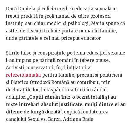
Dacă Daniela și Felicia cred că educația sexuală ar
trebui predată în școli numai de către profesori
instruiți sau chiar medici și psihologi, Maria spune că
astfel de discuții trebuie purtate numai în familie,
unde părintele e cel mai priceput educator.
Știrile false și conspirațiile pe tema educației sexuale
i-au împins pe părinții români în tabere opuse.
Activiști conservatori, foști inițiatori ai
referendumului
pentru familie, precum și politicieni
și Biserica Ortodoxă Română au contribuit, prin
declarațiile lor, la răspândirea fricii în rândul
adulților. „
Copiii rămân într-o beznă totală și au
niște întrebări absolut justificate, mulți dintre ei au
dileme de lungă durată
”, explică fondatoarea
canalului Sexul vs. Barza, Adriana Radu.