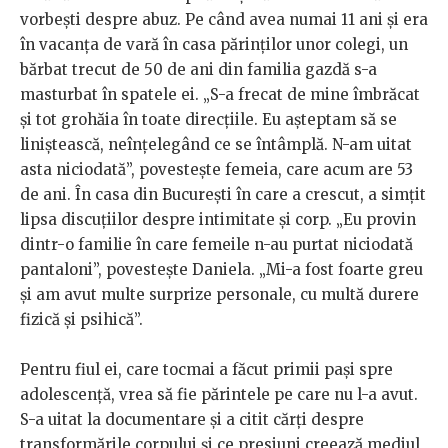
vorbești despre abuz. Pe când avea numai 11 ani și era
în vacanța de vară în casa părinților unor colegi, un
bărbat trecut de 50 de ani din familia gazdă s-a
masturbat în spatele ei. „S-a frecat de mine îmbrăcat
și tot grohăia în toate direcțiile. Eu așteptam să se
liniștească, neînțelegând ce se întâmplă. N-am uitat
asta niciodată”, povestește femeia, care acum are 53
de ani. În casa din București în care a crescut, a simțit
lipsa discuțiilor despre intimitate și corp. „Eu provin
dintr-o familie în care femeile n-au purtat niciodată
pantaloni”, povestește Daniela. „Mi-a fost foarte greu
și am avut multe surprize personale, cu multă durere
fizică și psihică”.
Pentru fiul ei, care tocmai a făcut primii pași spre
adolescență, vrea să fie părintele pe care nu l-a avut.
S-a uitat la documentare și a citit cărți despre
transformările corpului și ce presiuni creează mediul