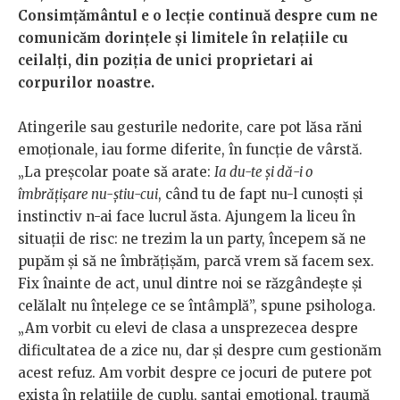
Consimțământul e o lecție continuă despre cum ne
comunicăm dorințele și limitele în relațiile cu
ceilalți, din poziția de unici proprietari ai
corpurilor noastre.
Atingerile sau gesturile nedorite, care pot lăsa răni
emoționale, iau forme diferite, în funcție de vârstă.
„La preșcolar poate să arate:
Ia du-te și dă-i o
îmbrățișare nu-știu-cui
, când tu de fapt nu-l cunoști și
instinctiv n-ai face lucrul ăsta. Ajungem la liceu în
situații de risc: ne trezim la un party, începem să ne
pupăm și să ne îmbrățișăm, parcă vrem să facem sex.
Fix înainte de act, unul dintre noi se răzgândește și
celălalt nu înțelege ce se întâmplă”, spune psihologa.
„Am vorbit cu elevi de clasa a unsprezecea despre
dificultatea de a zice nu, dar și despre cum gestionăm
acest refuz. Am vorbit despre ce jocuri de putere pot
exista în relațiile de cuplu, șantaj emoțional, traumă