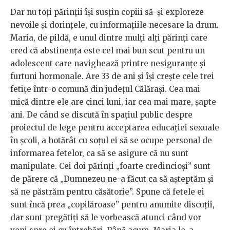
Dar nu toți părinții își susțin copiii să-și exploreze
nevoile și dorințele, cu informațiile necesare la drum.
Maria, de pildă, e unul dintre mulți alți părinți care
cred că abstinența este cel mai bun scut pentru un
adolescent care navighează printre nesiguranțe și
furtuni hormonale. Are 33 de ani și își crește cele trei
fetițe într-o comună din județul Călărași. Cea mai
mică dintre ele are cinci luni, iar cea mai mare, șapte
ani. De când se discută în spațiul public despre
proiectul de lege pentru acceptarea educației sexuale
în școli, a hotărât cu soțul ei să se ocupe personal de
informarea fetelor, ca să se asigure că nu sunt
manipulate. Cei doi părinți „foarte credincioși” sunt
de părere că „Dumnezeu ne-a făcut ca să așteptăm și
să ne păstrăm pentru căsătorie”. Spune că fetele ei
sunt încă prea „copilăroase” pentru anumite discuții,
dar sunt pregătiți să le vorbească atunci când vor