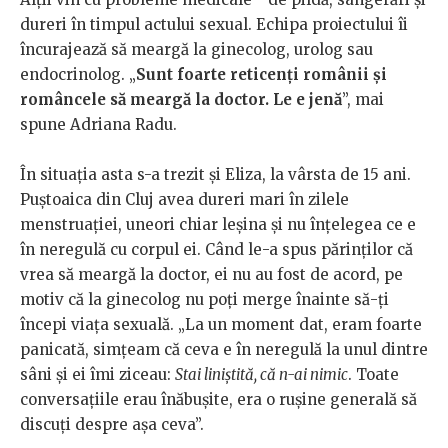
dureri în timpul actului sexual. Echipa proiectului îi
încurajează să meargă la ginecolog, urolog sau
endocrinolog. „
Sunt foarte reticenți românii și
româncele să meargă la doctor. Le e jenă
”, mai
spune Adriana Radu.
În situația asta s-a trezit și Eliza, la vârsta de 15 ani.
Puștoaica din Cluj avea dureri mari în zilele
menstruației, uneori chiar leșina și nu înțelegea ce e
în neregulă cu corpul ei. Când le-a spus părinților că
vrea să meargă la doctor, ei nu au fost de acord, pe
motiv că la ginecolog nu poți merge înainte să-ți
începi viața sexuală. „La un moment dat, eram foarte
panicată, simțeam că ceva e în neregulă la unul dintre
sâni și ei îmi ziceau:
Stai liniștită, că n-ai nimic
. Toate
conversațiile erau înăbușite, era o rușine generală să
discuți despre așa ceva”.