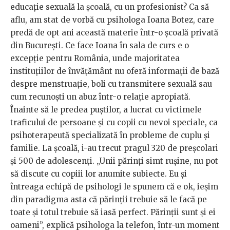
educație sexuală la școală, cu un profesionist? Ca să
aflu, am stat de vorbă cu psihologa Ioana Botez, care
predă de opt ani această materie într-o școală privată
din București. Ce face Ioana în sala de curs e o
excepție pentru România, unde majoritatea
instituțiilor de învățământ nu oferă informații de bază
despre menstruație, boli cu transmitere sexuală sau
cum recunoști un abuz într-o relație apropiată.
Înainte să le predea puștilor, a lucrat cu victimele
traficului de persoane și cu copii cu nevoi speciale, ca
psihoterapeută specializată în probleme de cuplu și
familie. La școală, i-au trecut pragul 320 de preșcolari
și 500 de adolescenți. „Unii părinți simt rușine, nu pot
să discute cu copiii lor anumite subiecte. Eu și
întreaga echipă de psihologi le spunem că e ok, ieșim
din paradigma asta că părinții trebuie să le facă pe
toate și totul trebuie să iasă perfect. Părinții sunt și ei
oameni”, explică psihologa la telefon, într-un moment