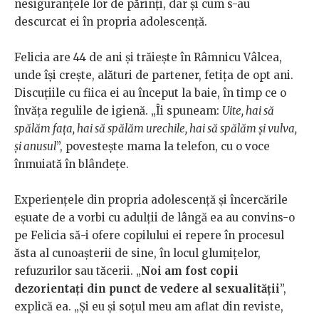
nesiguranțele lor de părinți, dar și cum s-au
descurcat ei în propria adolescență.
Felicia are 44 de ani și trăiește în Râmnicu Vâlcea,
unde își crește, alături de partener, fetița de opt ani.
Discuțiile cu fiica ei au început la baie, în timp ce o
învăța regulile de igienă. „Îi spuneam:
Uite, hai să
spălăm fața, hai să spălăm urechile, hai să spălăm și vulva,
și anusul
”, povestește mama la telefon, cu o voce
înmuiată în blândețe.
Experiențele din propria adolescență și încercările
eșuate de a vorbi cu adulții de lângă ea au convins-o
pe Felicia să-i ofere copilului ei repere în procesul
ăsta al cunoașterii de sine, în locul glumițelor,
refuzurilor sau tăcerii. „
Noi am fost copii
dezorientați din punct de vedere al sexualității
”,
explică ea. „Și eu și soțul meu am aflat din reviste,