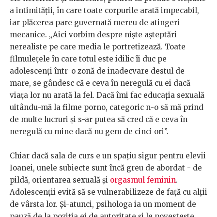
a intimității, în care toate corpurile arată impecabil,
iar plăcerea pare guvernată mereu de atingeri
mecanice. „Aici vorbim despre niște așteptări
nerealiste pe care media le portretizează. Toate
filmulețele în care totul este idilic îi duc pe
adolescenți într-o zonă de inadecvare destul de
mare, se gândesc că e ceva în neregulă cu ei dacă
viața lor nu arată la fel. Dacă îmi fac educația sexuală
uitându-mă la filme porno, categoric n-o să mă prind
de multe lucruri și s-ar putea să cred că e ceva în
neregulă cu mine dacă nu gem de cinci ori”.
Chiar dacă sala de curs e un spațiu sigur pentru elevii
Ioanei, unele subiecte sunt încă greu de abordat - de
pildă, orientarea sexuală și
orgasmul feminin
.
Adolescenții evită să se vulnerabilizeze de față cu alții
de vârsta lor. Și-atunci, psihologa ia un moment de
pauză de la poziția ei de autoritate și le povestește