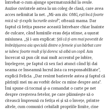
întrebat-o cum ajunge spermatozoidul la ovule.
Auzise cuvintele astea la un coleg de clasă, care avea
acces nelimitat la net. „Mi-am zis:
OMG, ești încă foarte
mică să-ți explic lucrurile astea
!”, oftează mama. Dar
faptul că fetița pusese această întrebare chiar înainte
de culcare, când luminile erau deja stinse, a ușurat
misiunea. „Și i-am explicat: Ș
tii că ți-am mai povestit de
îmbrățișarea aia specială dintre o femeie și un bărbat care
se iubesc foarte mult și își doresc să aibă un copil.
Am
încercat să pun cât mai mult accentul pe iubire,
înțelegere, pe faptul că sex faci atunci când îți dai
seama ce înseamnă lucrul ăsta ca responsabilitate”,
explică Felicia. „Dar resimt barierele astea și faptul că
părinții mei nu au vorbit deloc cu mine despre asta”.
Îmi spune că tocmai și-a comandat o carte pe net
despre creșterea fetelor, pe care plănuiește să o
citească împreună cu fetița ei și să o învețe, printre
altele, cum comunici celuilalt propriile limite, cine