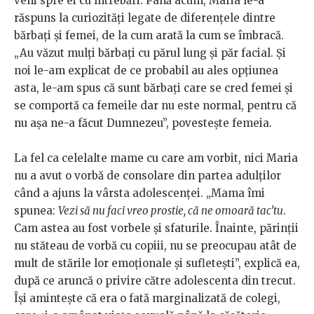
veni spre ei cu întrebări. Până acum, Maria le-a
răspuns la curiozități legate de diferențele dintre
bărbați și femei, de la cum arată la cum se îmbracă.
„Au văzut mulți bărbați cu părul lung și păr facial. Și
noi le-am explicat de ce probabil au ales opțiunea
asta, le-am spus că sunt bărbați care se cred femei și
se comportă ca femeile dar nu este normal, pentru că
nu așa ne-a făcut Dumnezeu”, povestește femeia.
La fel ca celelalte mame cu care am vorbit, nici Maria
nu a avut o vorbă de consolare din partea adulților
când a ajuns la vârsta adolescenței. „Mama îmi
spunea:
Vezi să nu faci vreo prostie, că ne omoară tac’tu
.
Cam astea au fost vorbele și sfaturile. Înainte, părinții
nu stăteau de vorbă cu copiii, nu se preocupau atât de
mult de stările lor emoționale și sufletești”, explică ea,
după ce aruncă o privire către adolescenta din trecut.
Își amintește că era o fată marginalizată de colegi,