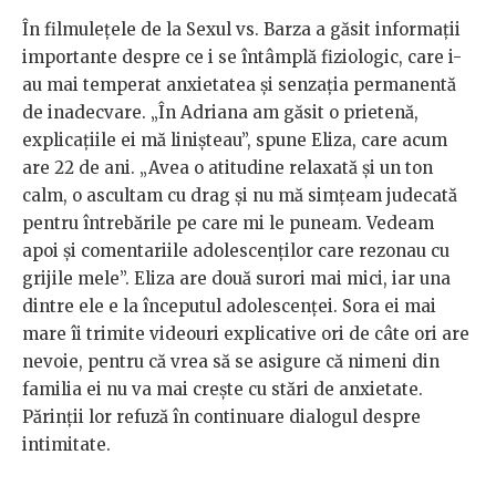
În filmulețele de la Sexul vs. Barza a găsit informații
importante despre ce i se întâmplă fiziologic, care i-
au mai temperat anxietatea și senzația permanentă
de inadecvare. „În Adriana am găsit o prietenă,
explicațiile ei mă linișteau”, spune Eliza, care acum
are 22 de ani. „Avea o atitudine relaxată și un ton
calm, o ascultam cu drag și nu mă simțeam judecată
pentru întrebările pe care mi le puneam. Vedeam
apoi și comentariile adolescenților care rezonau cu
grijile mele”. Eliza are două surori mai mici, iar una
dintre ele e la începutul adolescenței. Sora ei mai
mare îi trimite videouri explicative ori de câte ori are
nevoie, pentru că vrea să se asigure că nimeni din
familia ei nu va mai crește cu stări de anxietate.
Părinții lor refuză în continuare dialogul despre
intimitate.