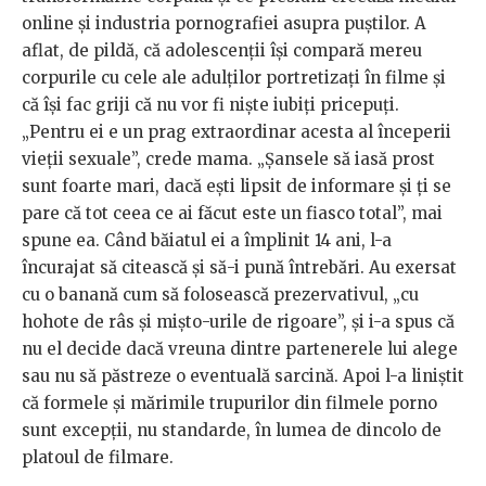
online și industria pornografiei asupra puștilor. A
aflat, de pildă, că adolescenții își compară mereu
corpurile cu cele ale adulților portretizați în filme și
că își fac griji că nu vor fi niște iubiți pricepuți.
„Pentru ei e un prag extraordinar acesta al începerii
vieții sexuale”, crede mama. „Șansele să iasă prost
sunt foarte mari, dacă ești lipsit de informare și ți se
pare că tot ceea ce ai făcut este un fiasco total”, mai
spune ea. Când băiatul ei a împlinit 14 ani, l-a
încurajat să citească și să-i pună întrebări. Au exersat
cu o banană cum să folosească prezervativul, „cu
hohote de râs și mișto-urile de rigoare”, și i-a spus că
nu el decide dacă vreuna dintre partenerele lui alege
sau nu să păstreze o eventuală sarcină. Apoi l-a liniștit
că formele și mărimile trupurilor din filmele porno
sunt excepții, nu standarde, în lumea de dincolo de
platoul de filmare.