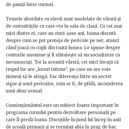
de pauză între cursuri.
Temele abordate cu elevii sunt modelate de vârstă și
de curiozitățile cu care vin în sala de clasă. Cu cei mai
mici dintre ei, care au cinci-șase ani, Ioana discută
despre cum se pot proteja de pericole pe net, atunci
când joacă cu copii din toată lumea. Le spune despre
conturile anonime și îi sfătuiește să nu socializeze cu
necunoscuți. Tot la această vârstă, cei mici învață că
trupul lor are „locuri intime”, pe care nu are voie
nimeni să le atingă. Fac diferența între un secret
sigur și unul periculos, cum ar fi, de pildă, ascunderea
unui abuz sexual.
Consimțământul este un subiect foarte important în
programa cursului pentru dezvoltare personală pe
care îl predă Ioana. Discuțiile în jurul lui încep în anii
de școală primară și se termină abia în prag de bac.