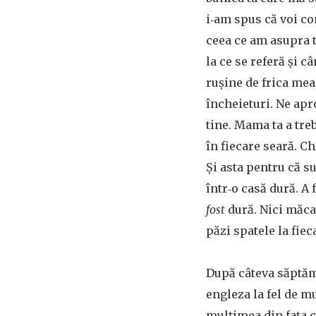
i‑am spus că voi con
ceea ce am asupra t
la ce se referă și c
rușine de frica mea,
încheieturi. Ne apr
tine. Mama ta a treb
în fiecare seară. Ch
Și asta pentru că su
într‑o casă dură. A 
fost
dură. Nici măcar
păzi spatele la fie
După câteva săptămâ
engleza la fel de m
mulțimea din fața 