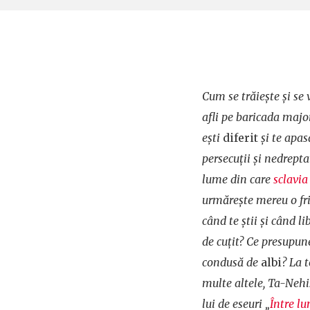
Cum se trăiește și se
afli pe baricada major
ești
diferit
și te apas
persecuții și nedrept
lume din care
sclavia
urmărește mereu o fri
când te știi și când 
de cuțit? Ce presupune
condusă de
albi
? La t
multe altele, Ta-Nehi
lui de eseuri „
Între l