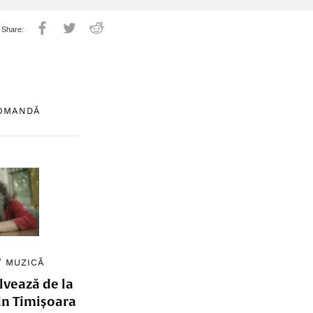
COMANDĂ
/
MUZICĂ
lvează de la
in Timișoara