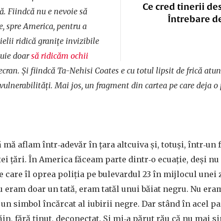
Ce cred tinerii de
ă. Fiindcă nu e nevoie să
Întrebare d
e, spre America, pentru a
lii ridică granițe invizibile
buie doar
să ridicăm ochii
ecran. Și fiindcă Ta-Nehisi Coates e cu totul lipsit de frică atun
ulnerabilități. Mai jos, un fragment din cartea pe care deja o pu
mă aflam într‑adevăr în țara altcuiva și, totuși, într‑un 
tei țări. În America făceam parte dintr‑o ecuație, deși n
e care îl oprea poliția pe bulevardul 23 în mijlocul unei 
u eram doar un tată, eram tatăl unui băiat negru. Nu era
, un simbol încărcat al iubirii negre. Dar stând în acel p
ăin, fără ținut, deconectat. Și mi‑a părut rău că nu mai s