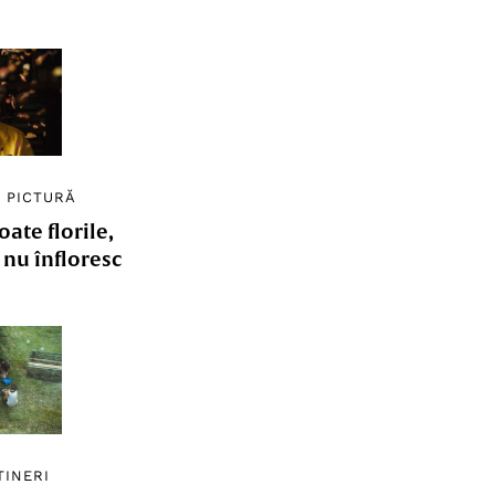
/
PICTURĂ
ate florile,
e nu înfloresc
TINERI