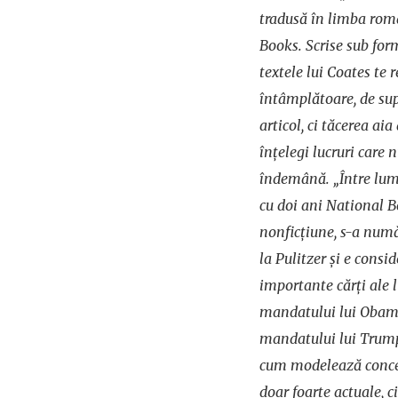
tradusă în limba rom
Books. Scrise sub forma
textele lui Coates te 
întâmplătoare, de sup
articol, ci tăcerea aia
înțelegi lucruri care 
îndemână. „Între lum
cu doi ani National 
nonficțiune, s-a număr
la Pulitzer și e consi
importante cărți ale l
mandatului lui Obama,
mandatului lui Trump,
cum modelează concep
doar foarte actuale, c