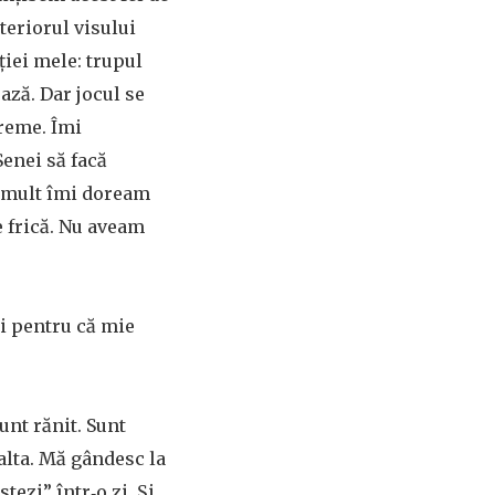
teriorul visului
ției mele: trupul
ază. Dar jocul se
vreme. Îmi
enei să facă
e mult îmi doream
e frică. Nu aveam
și pentru că mie
unt rănit. Sunt
alta. Mă gândesc la
ezi” într‑o zi. Și