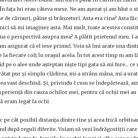
n fața lui erau câteva mese. Ne‑am așezat și am băut o st
 de cărnuri, pâine și brânzeturi. Asta era cina? Asta fă
nici să‑mi imaginez asta. Mai mult, toate acestea constit
rma o perspectivă asupra mea? A plătit prietenul meu. I
m asigurat că el iese primul. Voia să îmi arate una dintr
e la fiecare colț în orașul acela. În tot acest timp m‑am
pid pe o alee unde așteptau niște tipi gata să‑mi fure… ce
ătat pur și simplu clădirea, mi‑a strâns mâna, mi‑a ura
ea vast deschisă. Și, privindu‑l cum se îndepărtează, a
xperiență din cauza ochilor mei, pentru că ochii mei au
ă eram legat la ochi.
 pe cât posibil distanța dintre tine și acea frică orbitoa
ind după reguli diferite. Voiam să vezi îndrăgostiții care