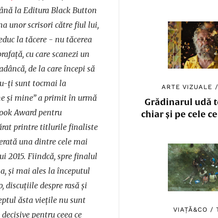
ână la Editura Black Button
 unor scrisori către fiul lui,
reduc la tăcere - nu tăcerea
rafață, cu care scanezi un
 adâncă, de la care începi să
nu-ți sunt tocmai la
ARTE VIZUALE
e și mine” a primit în urmă
Grădinarul udă to
Book Award pentru
chiar și pe cele c
at printre titlurile finaliste
derată una dintre cele mai
ui 2015. Fiindcă, spre finalul
 și mai ales la începutul
 discuțiile despre rasă și
tul ăsta viețile nu sunt
VIAȚĂ&CO
/
i decisive pentru ceea ce