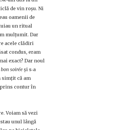
iclă de vin roșu. Ni
ceau oamenii de
uiau un ritual
‑am mulțumit. Dar
e acele clădiri
 lăsat condus, eram
 mai exact? Dar noul
t
bon soirée
și s‑a
m simțit că am
 prins contur în
re. Voiam să vezi
 stau unul lângă