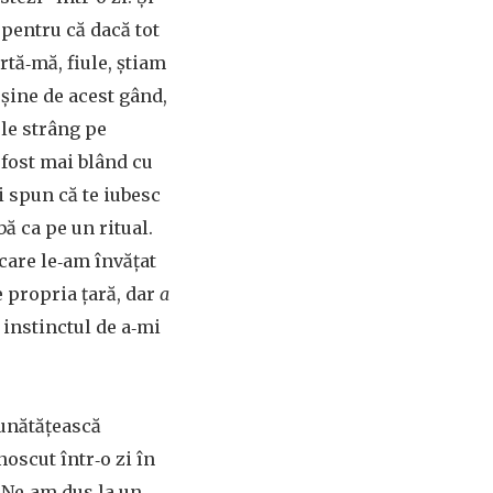
 pentru că dacă tot
tă‑mă, fiule, știam
ușine de acest gând,
 le strâng pe
 fost mai blând cu
i spun că te iubesc
ă ca pe un ritual.
 care le‑am învățat
e propria țară, dar
a
 instinctul de a‑mi
bunătățească
oscut într‑o zi în
 Ne‑am dus la un