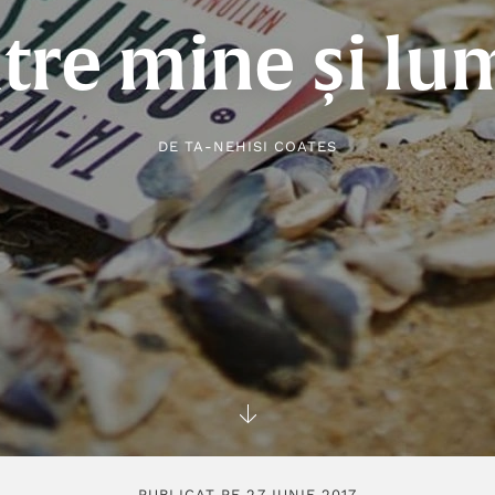
ntre mine și lu
DE
TA-NEHISI COATES
PUBLICAT PE 27 IUNIE 2017