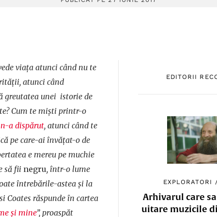
 vede viața atunci când nu te
EDITORII RE
ității, atunci când
ă greutatea unei istorie de
ate? Cum te miști printr-o
 n-a dispărut
, atunci când te
că pe care-ai învățat-o de
libertatea e mereu pe muchie
 să fii
negru
, într-o lume
EXPLORATORI
oate întrebările-astea și la
Arhivarul care sa
si Coates răspunde în cartea
uitare muzicile d
ume și mine
”, proaspăt