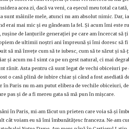
sidera acea zi, dacă va veni, ca eșecul meu total ca tată,
a sunt mâinile mele, atunci nu am absolut nimic. Dar, iar
ând erai mai mic și eu gândeam la fel. Și acum îmi este r
 rușine de lanțurile generației pe care am încercat să ți
opiem de ultimii noștri ani împreună și îmi doresc să fi
uit să mă învețe cum să te iubesc, cum să te sărut și să‑ț
iar și acum nu‑l simt ca pe un gest natural, ci mai degrab
nt rănit. Asta pentru că sunt legat de vechi obiceiuri pe
fost o casă plină de iubire chiar și când a fost asediată d
 în Paris nu m‑am putut elibera de vechile obiceiuri, de
care pas și de a fi mereu gata să mă pun în mișcare.
ni în Paris, mi‑am făcut un prieten care voia să‑și îm
ult cât voiam eu să îmi îmbunătățesc franceza. Ne‑am cun
catedralei Notre‑Dame. Am mers până în Cartierul Latin.