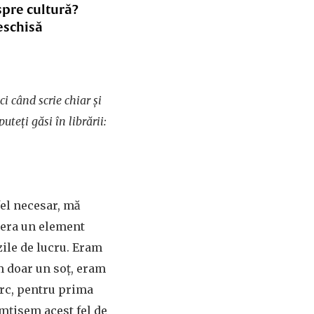
spre cultură?
eschisă
ci când scrie chiar și
teți găsi în librării:
fel necesar, mă
u era un element
zile de lucru. Eram
m doar un soț, eram
arc, pentru prima
imțisem acest fel de