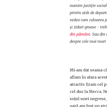
numim justiție social
privim atât de depart
vedea cum culoarea pie
și ziduri groase - tre
din pământ
. Sau din 
despre cele mai mari v
Mi‑am dat seama că 
aflam în afara aces
atractiv. Eram cel p
cel dus la Mecca. N
soțul unei negrese​
oară am fost un str