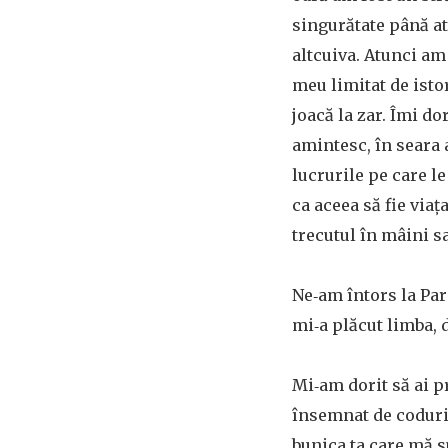
singurătate până at
altcuiva. Atunci am
meu limitat de isto
joacă la zar. Îmi d
amintesc, în seara 
lucrurile pe care l
ca aceea să fie via
trecutul în mâini s
Ne‑am întors la Par
mi‑a plăcut limba, 
Mi‑am dorit să ai pr
însemnat de coduri 
bunica ta care mă s