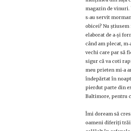
magazin de vinuri. Î
s‑au servit mormane
obicei? Nu știusem 
elaborat de a‑și fo
când am plecat, m‑a
vechi care par să fi
sigur că va coti ra
meu prieten mi‑a ar
îndepărtat în noapt
pierdut parte din e
Baltimore, pentru c
Îmi doream să cresc
oameni diferiți tră