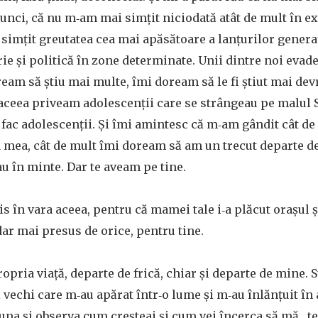
unci, că nu m‑am mai simțit niciodată atât de mult în ex
 simțit greutatea cea mai apăsătoare a lanțurilor genera
rie și politică în zone determinate. Unii dintre noi evade
oream să știu mai multe, îmi doream să le fi știut mai de
aceea priveam adolescenții care se strângeau pe malul S
e fac adolescenții. Și îmi amintesc că m‑am gândit cât d
ța mea, cât de mult îmi doream să am un trecut departe d
au în minte. Dar te aveam pe tine.
is în vara aceea, pentru că mamei tale i‑a plăcut orașul 
dar mai presus de orice, pentru tine.
opria viață, departe de frică, chiar și departe de mine. S
vechi care m‑au apărat într‑o lume și m‑au înlănțuit în 
una și observa cum creșteai și cum vei încerca să mă „test