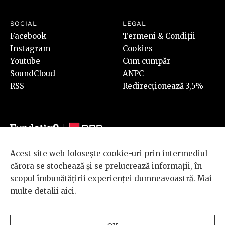
SOCIAL
LEGAL
Facebook
Termeni & Condiții
Instagram
Cookies
Youtube
Cum cumpăr
SoundCloud
ANPC
RSS
Redirecționează 3,5%
Acest site web folosește cookie-uri prin intermediul
© 2026 BRD Groupe Société Générale, toate drepturile rezervate.
cărora se stochează și se prelucrează informații, în
Scena 9 este un proiect sustinut de
BRD GROUPE SOCIÉTÉ
scopul îmbunătățirii experienței dumneavoastră. Mai
GÉNÉRALE
.
multe detalii
aici
.
Design and development