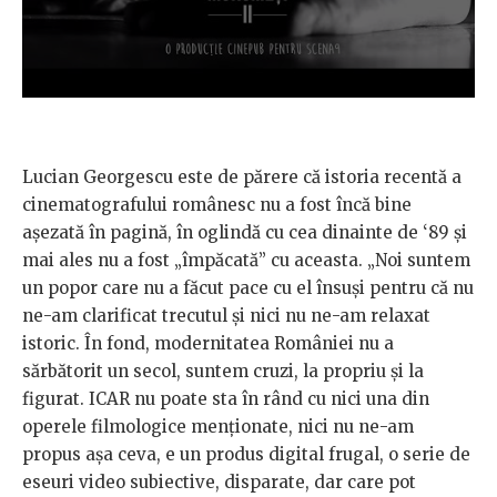
Lucian Georgescu este de părere că istoria recentă a
cinematografului românesc nu a fost încă bine
așezată în pagină, în oglindă cu cea dinainte de ‘89 și
mai ales nu a fost „împăcată” cu aceasta. „Noi suntem
un popor care nu a făcut pace cu el însuși pentru că nu
ne-am clarificat trecutul și nici nu ne-am relaxat
istoric. În fond, modernitatea României nu a
sărbătorit un secol, suntem cruzi, la propriu și la
figurat. ICAR nu poate sta în rând cu nici una din
operele filmologice menționate, nici nu ne-am
propus așa ceva, e un produs digital frugal, o serie de
eseuri video subiective, disparate, dar care pot