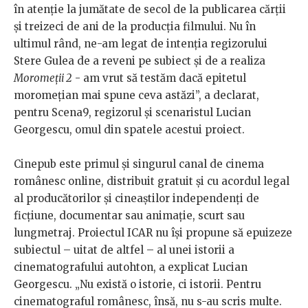
în atenție la jumătate de secol de la publicarea cărții
și treizeci de ani de la producția filmului. Nu în
ultimul rând, ne-am legat de intenția regizorului
Stere Gulea de a reveni pe subiect și de a realiza
Moromeții 2
- am vrut să testăm dacă epitetul
moromețian mai spune ceva astăzi”, a declarat,
pentru Scena9, regizorul și scenaristul Lucian
Georgescu, omul din spatele acestui proiect.
Cinepub este primul şi singurul canal de cinema
românesc online, distribuit gratuit şi cu acordul legal
al producătorilor şi cineaştilor independenţi de
ficţiune, documentar sau animaţie, scurt sau
lungmetraj. Proiectul ICAR nu își propune să epuizeze
subiectul – uitat de altfel – al unei istorii a
cinematografului autohton, a explicat Lucian
Georgescu. „Nu există o istorie, ci istorii. Pentru
cinematograful românesc, însă, nu s-au scris multe.