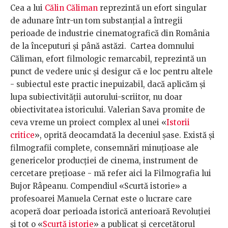
Cea a lui
Călin Căliman
reprezintă un efort singular
de adunare într-un tom substanțial a întregii
perioade de industrie cinematografică din România
de la începuturi și până astăzi. Cartea domnului
Căliman, efort filmologic remarcabil, reprezintă un
punct de vedere unic și desigur că e loc pentru altele
- subiectul este practic inepuizabil, dacă aplicăm și
lupa subiectivității autorului-scriitor, nu doar
obiectivitatea istoricului. Valerian Sava promite de
ceva vreme un proiect complex al unei «
Istorii
critice
», oprită deocamdată la deceniul șase. Există și
filmografii complete, consemnări minuțioase ale
genericelor producției de cinema, instrument de
cercetare prețioase - mă refer aici la Filmografia lui
Bujor Râpeanu. Compendiul «Scurtă istorie» a
profesoarei Manuela Cernat este o lucrare care
acoperă doar perioada istorică anterioară Revoluției
și tot o «
Scurtă istorie
» a publicat și cercetătorul