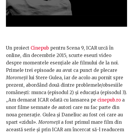
Un proiect
Cinepub
pentru Scena 9, ICAR urcă în
online, din decembrie 2015, scurte eseuri video
despre momentele esențiale ale filmului de la noi.
Primele trei episoade au avut ca punct de plecare
Moromeții
lui Stere Gulea, iar de acolo au pornit spre
prezent, abordând două dintre problemele/obsesiile
românești: munca (episodul 2) și educația (episodul 3).
„Am demarat ICAR odată cu lansarea pe
cinepub.ro
a
unor filme semnate de autori care nu fac parte din
noua generație. Gulea și Daneliuc au fost cei care au
spart «zidul».
Moromeții
a fost primul mare film din
această serie și prin ICAR am încercat să-l readucem