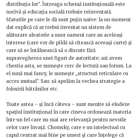
distribuția lor”. Întreaga schemă instituțională este
nocivă și educația socială trebuie reinventată.
Sfaturile pe care le dă sunt puțin naive: la un moment
dat explică că ar trebui inventat un sistem de
alăturare aleatorie a unor oameni care au aceleași
interese (care vor de pildă să citească aceeași carte) și
care să se întâlnească să o discute fără
supravegherea unei figuri de autoritate; azi avem
chestia asta, se numește cerc de lectură sau forum. La
el sună mai fancy, le numește „structuri reticulare cu
acces mutual”. Sau: să apelăm la vechea strategie a
folosirii bătrânilor etc.
Toate astea – și încă câteva – sunt menite să eludeze
spațiul instituțional în care cineva ordonează materia
într-un fel care nu mai are relevanță pentru nevoile
celor care învață. Chomsky, care e un intelectual cu
capul centrat mai bine pe umeri și care înțelege că