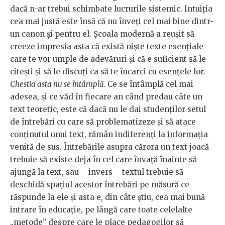
dacă n-ar trebui schimbate lucrurile sistemic. Intuiția
cea mai justă este însă că nu înveți cel mai bine dintr-
un canon și pentru el. Școala modernă a reușit să
creeze impresia asta că există niște texte esențiale
care te vor umple de adevăruri și că e suficient să le
citești și să le discuți ca să te încarci cu esențele lor.
Chestia asta nu se întâmplă.
Ce se întâmplă cel mai
adesea, și ce văd în fiecare an când predau câte un
text teoretic, este că dacă nu le dai studenților setul
de întrebări cu care să problematizeze și să atace
conținutul unui text, rămân indiferenți la informația
venită de sus. Întrebările asupra cărora un text joacă
trebuie să existe deja în cel care învață înainte să
ajungă la text, sau – invers – textul trebuie să
deschidă spațiul acestor întrebări pe măsură ce
răspunde la ele și asta e, din câte știu, cea mai bună
intrare în educație, pe lângă care toate celelalte
„metode” despre care le place pedagogilor să