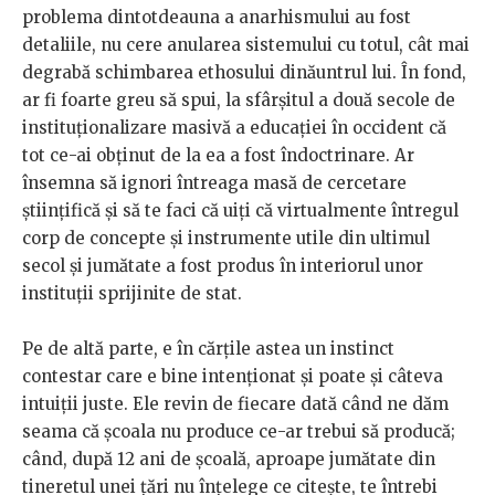
problema dintotdeauna a anarhismului au fost
detaliile, nu cere anularea sistemului cu totul, cât mai
degrabă schimbarea ethosului dinăuntrul lui. În fond,
ar fi foarte greu să spui, la sfârșitul a două secole de
instituționalizare masivă a educației în occident că
tot ce-ai obținut de la ea a fost îndoctrinare. Ar
însemna să ignori întreaga masă de cercetare
științifică și să te faci că uiți că virtualmente întregul
corp de concepte și instrumente utile din ultimul
secol și jumătate a fost produs în interiorul unor
instituții sprijinite de stat.
Pe de altă parte, e în cărțile astea un instinct
contestar care e bine intenționat și poate și câteva
intuiții juste. Ele revin de fiecare dată când ne dăm
seama că școala nu produce ce-ar trebui să producă;
când, după 12 ani de școală, aproape jumătate din
tineretul unei țări nu înțelege ce citește, te întrebi