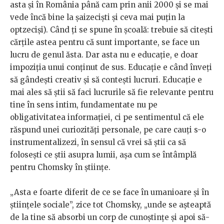
asta și în România până cam prin anii 2000 și se mai
vede încă bine la șaizeciști și ceva mai puțin la
optzeciși). Când ți se spune în școală: trebuie să citești
cărțile astea pentru că sunt importante, se face un
lucru de genul ăsta. Dar asta nu e educație, e doar
impoziția unui conținut de sus. Educație e când înveți
să gândești creativ și să contești lucruri. Educație e
mai ales să știi să faci lucrurile să fie relevante pentru
tine în sens intim, fundamentate nu pe
obligativitatea informației, ci pe sentimentul că ele
răspund unei curiozități personale, pe care cauți s-o
instrumentalizezi, în sensul că vrei să știi ca să
folosești ce știi asupra lumii, așa cum se întâmplă
pentru Chomsky în științe.
„Asta e foarte diferit de ce se face în umanioare și în
științele sociale”, zice tot Chomsky, „unde se așteaptă
de la tine să absorbi un corp de cunoștințe și apoi să-