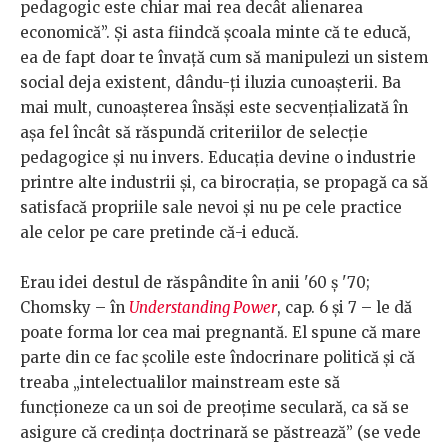
pedagogic este chiar mai rea decât alienarea
economică”. Și asta fiindcă școala minte că te educă,
ea de fapt doar te învață cum să manipulezi un sistem
social deja existent, dându-ți iluzia cunoașterii. Ba
mai mult, cunoașterea însăși este secvențializată în
așa fel încât să răspundă criteriilor de selecție
pedagogice și nu invers. Educația devine o industrie
printre alte industrii și, ca birocrația, se propagă ca să
satisfacă propriile sale nevoi și nu pe cele practice
ale celor pe care pretinde că-i educă.
Erau idei destul de răspândite în anii '60 ș '70;
Chomsky – în
Understanding Power
, cap. 6 și 7 – le dă
poate forma lor cea mai pregnantă. El spune că mare
parte din ce fac școlile este îndocrinare politică și că
treaba „intelectualilor mainstream este să
funcționeze ca un soi de preoțime seculară, ca să se
asigure că credința doctrinară se păstrează” (se vede