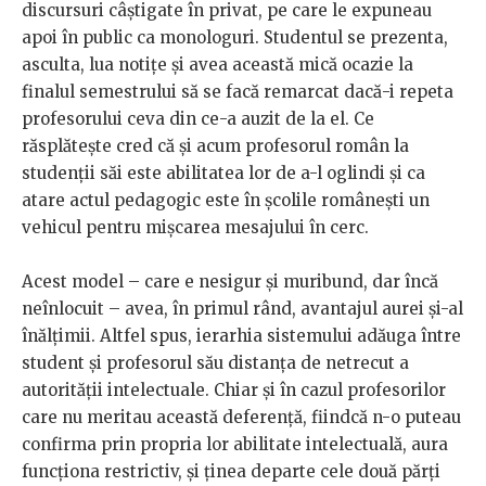
discursuri câștigate în privat, pe care le expuneau
apoi în public ca monologuri. Studentul se prezenta,
asculta, lua notițe și avea această mică ocazie la
finalul semestrului să se facă remarcat dacă-i repeta
profesorului ceva din ce-a auzit de la el. Ce
răsplătește cred că și acum profesorul român la
studenții săi este abilitatea lor de a-l oglindi și ca
atare actul pedagogic este în școlile românești un
vehicul pentru mișcarea mesajului în cerc.
Acest model – care e nesigur și muribund, dar încă
neînlocuit – avea, în primul rând, avantajul aurei și-al
înălțimii. Altfel spus, ierarhia sistemului adăuga între
student și profesorul său distanța de netrecut a
autorității intelectuale. Chiar și în cazul profesorilor
care nu meritau această deferență, fiindcă n-o puteau
confirma prin propria lor abilitate intelectuală, aura
funcționa restrictiv, și ținea departe cele două părți