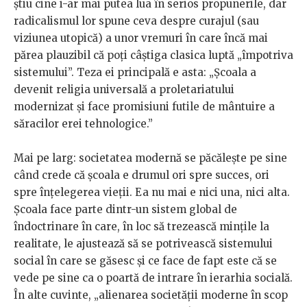
știu cine i-ar mai putea lua în serios propunerile, dar
radicalismul lor spune ceva despre curajul (sau
viziunea utopică) a unor vremuri în care încă mai
părea plauzibil că poți câștiga clasica luptă „împotriva
sistemului”. Teza ei principală e asta: „Școala a
devenit religia universală a proletariatului
modernizat și face promisiuni futile de mântuire a
săracilor erei tehnologice.”
Mai pe larg: societatea modernă se păcălește pe sine
când crede că școala e drumul ori spre succes, ori
spre înțelegerea vieții. Ea nu mai e nici una, nici alta.
Școala face parte dintr-un sistem global de
îndoctrinare în care, în loc să trezească mințile la
realitate, le ajustează să se potrivească sistemului
social în care se găsesc și ce face de fapt este că se
vede pe sine ca o poartă de intrare în ierarhia socială.
În alte cuvinte, „alienarea societății moderne în scop