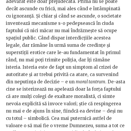
adevărat este doar prejudecata. Prima nu se poate
decât ascunde cu frică, mai ales când e întâmpinată
cu ignoranță. Și chiar și când se ascunde, o societate
inventează mecanisme s-o pedepsească în ciuda
faptului că nici măcar nu mai îndrăznește să ocupe
spațiul public. Când dispar interdicțiile acestea
legale, dar rămâne în urmă suma de credințe și
superstiții erotice care le-au fundamentat în primul
rând, nu mai poți trimite poliția, dar îți rămâne
isteria. Isteria este de fapt un simptom al crizei de
autoritate și ar trebui privită ca atare, ca survenind
din neputința de decizie – e un
moral tantrum
. De-asta
cine se isterizează nu apelează doar la forța faptului
că are mulți colegi de exaltare moralistă, ci simte
nevoia explicită să invoce valori; știe că respingerea
nu mai e de ajuns în sine, fiindcă ea devine – deși nu
cu totul – simbolică. Cea mai puternică astfel de
valoare o să mai fie o vreme Dumnezeu, suma a tot ce