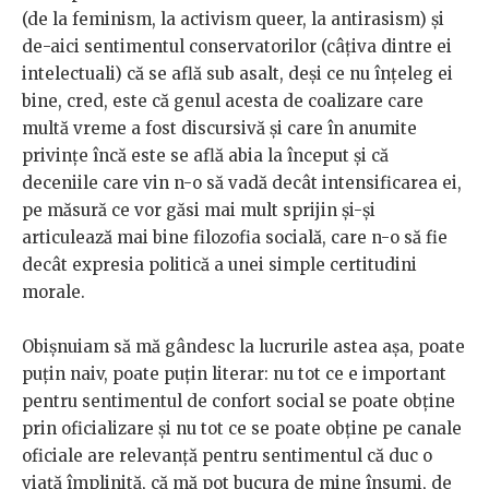
(de la feminism, la activism queer, la antirasism) și
de-aici sentimentul conservatorilor (câțiva dintre ei
intelectuali) că se află sub asalt, deși ce nu înțeleg ei
bine, cred, este că genul acesta de coalizare care
multă vreme a fost discursivă și care în anumite
privințe încă este se află abia la început și că
deceniile care vin n-o să vadă decât intensificarea ei,
pe măsură ce vor găsi mai mult sprijin și-și
articulează mai bine filozofia socială, care n-o să fie
decât expresia politică a unei simple certitudini
morale.
Obișnuiam să mă gândesc la lucrurile astea așa, poate
puțin naiv, poate puțin literar: nu tot ce e important
pentru sentimentul de confort social se poate obține
prin oficializare și nu tot ce se poate obține pe canale
oficiale are relevanță pentru sentimentul că duc o
viață împlinită, că mă pot bucura de mine însumi, de