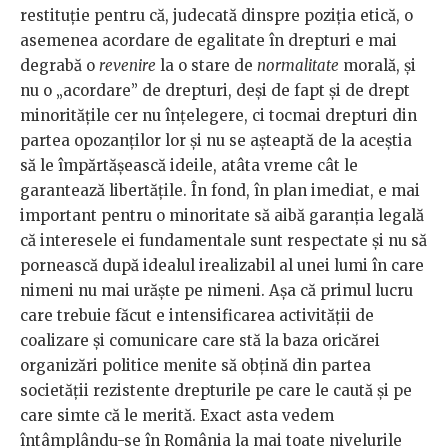
restituție pentru că, judecată dinspre poziția etică, o
asemenea acordare de egalitate în drepturi e mai
degrabă o
revenire
la o stare de
normalitate
morală, și
nu o „acordare” de drepturi, deși de fapt și de drept
minoritățile cer nu înțelegere, ci tocmai drepturi din
partea opozanților lor și nu se așteaptă de la aceștia
să le împărtășească ideile, atâta vreme cât le
garantează libertățile. În fond, în plan imediat, e mai
important pentru o minoritate să aibă garanția legală
că interesele ei fundamentale sunt respectate și nu să
pornească după idealul irealizabil al unei lumi în care
nimeni nu mai urăște pe nimeni. Așa că primul lucru
care trebuie făcut e intensificarea activității de
coalizare și comunicare care stă la baza oricărei
organizări politice menite să obțină din partea
societății rezistente drepturile pe care le caută și pe
care simte că le merită. Exact asta vedem
întâmplându-se în România la mai toate nivelurile