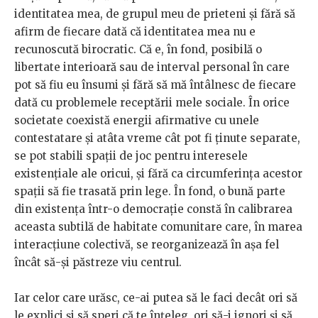
identitatea mea, de grupul meu de prieteni și fără să
afirm de fiecare dată că identitatea mea nu e
recunoscută birocratic. Că e, în fond, posibilă o
libertate interioară sau de interval personal în care
pot să fiu eu însumi și fără să mă întâlnesc de fiecare
dată cu problemele receptării mele sociale. În orice
societate coexistă energii afirmative cu unele
contestatare și atâta vreme cât pot fi ținute separate,
se pot stabili spații de joc pentru interesele
existențiale ale oricui, și fără ca circumferința acestor
spații să fie trasată prin lege. În fond, o bună parte
din existența într-o democrație constă în calibrarea
aceasta subtilă de habitate comunitare care, în marea
interacțiune colectivă, se reorganizează în așa fel
încât să-și păstreze viu centrul.
Iar celor care urăsc, ce-ai putea să le faci decât ori să
le explici și să speri că te înțeleg, ori să-i ignori și să