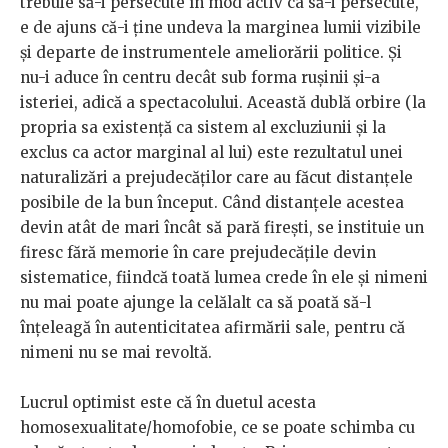
trebuie să-i persecute în mod activ ca să-i persecute,
e de ajuns că-i ține undeva la marginea lumii vizibile
și departe de instrumentele ameliorării politice. Și
nu-i aduce în centru decât sub forma rușinii și-a
isteriei, adică a spectacolului. Această dublă orbire (la
propria sa existență ca sistem al excluziunii și la
exclus ca actor marginal al lui) este rezultatul unei
naturalizări a prejudecăților care au făcut distanțele
posibile de la bun început. Când distanțele acestea
devin atât de mari încât să pară firești, se instituie un
firesc fără memorie în care prejudecățile devin
sistematice, fiindcă toată lumea crede în ele și nimeni
nu mai poate ajunge la celălalt ca să poată să-l
înțeleagă în autenticitatea afirmării sale, pentru că
nimeni nu se mai revoltă.
Lucrul optimist este că în duetul acesta
homosexualitate/homofobie, ce se poate schimba cu