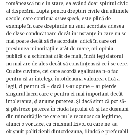
românească nu e în stare, ea având doar spiritul civic
al disperării. Lupta pentru drepturi civile din ultimele
secole, care continuă
as we speak
, este plină de
exemple în care drepturile nu sunt acordate adesea
de clase conducătoare decât în instanțe în care nu se
mai poate decât să fie acordate, adică în care ori
presiunea minorității e atât de mare, ori opinia
publică s-a schimbat atât de mult, încât legislatorul
nu mai are de ales decât să consfințească ce i se cere.
Cu alte cuvinte, cei care acordă egalitatea n-o fac
pentru că ar înțelege întotdeauna valoarea etică a
legii, ci pentru că – dacă i s-ar opune – ar pierde
singurul lucru care e pentru ei mai important decât
intoleranța, și anume puterea. Și dacă simt că pot să-
și păstreze puterea în ciuda faptului că-și fac dușmani
din minoritățile pe care nu le recunosc ca legitime,
atunci o vor face, cu cinismul frivol cu care ne-au
obișnuit politicienii dintotdeauna, fiindcă e preferabil