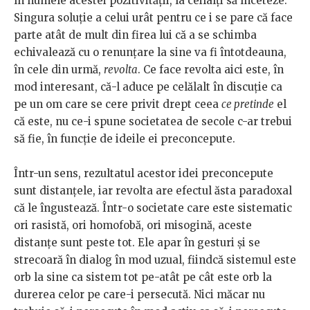
în numele acestei pozitivității, la ceilalți să înceteze.
Singura soluție a celui urât pentru ce i se pare că face
parte atât de mult din firea lui că a se schimba
echivalează cu o renunțare la sine va fi întotdeauna,
în cele din urmă,
revolta
. Ce face revolta aici este, în
mod interesant, că-l aduce pe celălalt în discuție ca
pe un om care se cere privit drept ceea
ce pretinde
el
că este, nu ce-i spune societatea de secole c-ar trebui
să fie, în funcție de ideile ei preconcepute.
Într-un sens, rezultatul acestor idei preconcepute
sunt distanțele, iar revolta are efectul ăsta paradoxal
că le îngustează. Într-o societate care este sistematic
ori rasistă, ori homofobă, ori misogină, aceste
distanțe sunt peste tot. Ele apar în gesturi și se
strecoară în dialog în mod uzual, fiindcă sistemul este
orb la sine ca sistem tot pe-atât pe cât este orb la
durerea celor pe care-i persecută. Nici măcar nu