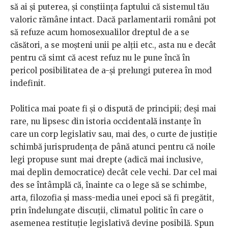
să ai și puterea, și conștiința faptului că sistemul tău
valoric rămâne intact. Dacă parlamentarii români pot
să refuze acum homosexualilor dreptul de a se
căsători, a se moșteni unii pe alții etc., asta nu e decât
pentru că simt că acest refuz nu le pune încă în
pericol posibilitatea de a-și prelungi puterea în mod
indefinit.
Politica mai poate fi și o dispută de principii; deși mai
rare, nu lipsesc din istoria occidentală instanțe în
care un corp legislativ sau, mai des, o curte de justiție
schimbă jurisprudența de până atunci pentru că noile
legi propuse sunt mai drepte (adică mai inclusive,
mai deplin democratice) decât cele vechi. Dar cel mai
des se întâmplă că, înainte ca o lege să se schimbe,
arta, filozofia și mass-media unei epoci să fi pregătit,
prin îndelungate discuții, climatul politic în care o
asemenea restituție legislativă devine posibilă. Spun