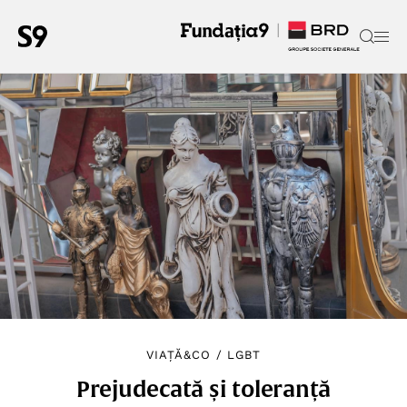
VIAȚĂ&CO
/
LGBT
Prejudecată și toleranță