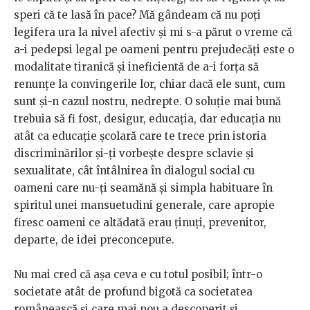
speri că te lasă în pace? Mă gândeam că nu poți
legifera ura la nivel afectiv și mi s-a părut o vreme că
a-i pedepsi legal pe oameni pentru prejudecăți este o
modalitate tiranică și ineficientă de a-i forța să
renunțe la convingerile lor, chiar dacă ele sunt, cum
sunt și-n cazul nostru, nedrepte. O soluție mai bună
trebuia să fi fost, desigur, educația, dar educația nu
atât ca educație școlară care te trece prin istoria
discriminărilor și-ți vorbește despre sclavie și
sexualitate, cât întâlnirea în dialogul social cu
oameni care nu-ți seamănă și simpla habituare în
spiritul unei mansuetudini generale, care apropie
firesc oameni ce altădată erau ținuți, prevenitor,
departe, de idei preconcepute.
Nu mai cred că așa ceva e cu totul posibil; într-o
societate atât de profund bigotă ca societatea
românească și care mai nou a descoperit și