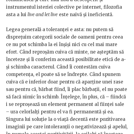
instrumentul isteriei colective pe internet, filozofia
asta a lui
live and let live
este naivă și ineficientă.
Legea generală a toleranței e asta: nu putem să
disprețuim categorii sociale de oameni pentru ceea
ce nu pot schimba la ei înșiși nici cu cel mai mare
efort. Când reproșăm cuiva că minte, ne așteptăm să
înceteze și îi conferim această posibilitate etică de a-
și schimba caracterul. Când îi contestăm cuiva
competența, el poate să se îndrepte. Când spunem
cuiva că e inferior doar pentru că aparține unei rase
sau pentru că, bărbat fiind, îi plac bărbații, el nu poate
să facă nimic în schimb. Înțelege, în plus, că – fiindcă
i se reproșează un element permanent al ființei sale
– ura celorlalți pentru el va fi permanentă și ea.
Singura lui soluție la o viață decentă este pozitivarea
imaginii pe care intoleranții o negativizează și apelul,