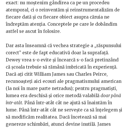
exact: nu moștenim gândirea ca pe un procedeu
atemporal, ci o reinventăm și reinstrumentalizăm de
fiecare dată și cu fiecare obiect asupra căruia ne
îndreptăm atenția. Conceptele pe care le dobândim
astfel se ascut în folosire.
Dar asta înseamnă că vechea strategie a „răspunsului
corect” este de fapt educativă doar la suprafață.
Dewey vrea s-o evite și încearcă s-o facă pretinzând
că școala trebuie să rămână imbricată în experiență.
Dacă ați citit William James sau Charles Peirce,
recunoașteți aici ecouri ale pragmatismului american
(la noi în mare parte netradus); pentru pragmatiști,
lumea era deschisă și orice metodă valabilă
doar până
într-atât
. Până într-atât cât ne ajută să înaintăm în
lume. Până într-atât cât ne servește ca să înțelegem și
să modificăm realitatea. Dacă încetează să mai
genereze schimbări, atunci devine inutilă. James