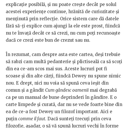
explicație posibilă, și nu poate crește decât pe solul
acestei experiențe continue, hrănită de curiozitate și
menținută prin reflecție. Orice sistem care dă datele
fără să-ți explice cum ajungi la ele este prost, fiindcă
nu te învață decât ce să crezi, nu cum poți recunoaște
dacă ce crezi este bun de crezut sau nu.
În rezumat, cam despre asta este cartea, deși trebuie
să rabzi cam multă pedanterie și plictiseală ca să scoți
din ea ce-am scos mai sus. Aceste lucruri pot fi
scoase și din alte cărți, fiindcă Dewey nu spune nimic
nou. E drept, nici nu voia să spună ceva ieșit din
comun și a gândit
Cum gândesc oamenii
mai degrabă
ca pe un manual de bune deprinderi în gândire. E o
carte limpede și curată, dar nu se vede foarte bine din
ea de ce-a fost Dewey un filozof important. Aici e
puțin
comme il faut
. Dacă sunteți trecuți prin ceva
filozofie, așadar, o să vă spună lucruri vechi în forme