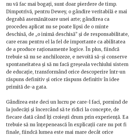
nu vă fac mai bogați, sunt doar pierdere de timp.
Dimpotrivă, pentru Dewey, o gândire veritabilă e mai
degrabă asemănătoare unei arte; gândirea ca
procedeu aplicat nu se poate lipsi de o minte
deschisă, de „o inimă deschisă” și de responsabilitate,
care erau pentru el la fel de importante ca abilitatea
de a produce raționamente logice. În plus, fiindcă
trebuie să nu se anchilozeze, e nevoită să-și conserve
spontaneitatea și să nu facă greșeala vechiului sistem
de educație, transformând orice descoperire într-un
răspuns definitiv și orice răspuns definitiv în idee
primită de-a gata.
Gândirea este deci un lucru pe care-l faci, pornind de
la judecăți și încercând să te ridici la concepte, de
fiecare dată când îți croiești drum prin experiență. Ea
trebuie să nu înțepenească în explicații care nu pot fi
finale, fiindcă lumea este mai mare decât orice