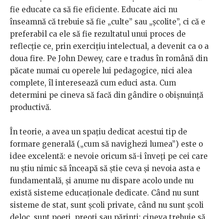
fie educate ca să fie eficiente. Educate aici nu
înseamnă că trebuie să fie „culte” sau „școlite”, ci că e
preferabil ca ele să fie rezultatul unui proces de
reflecție ce, prin exercițiu intelectual, a devenit ca o a
doua fire. Pe John Dewey, care e tradus în română din
păcate numai cu operele lui pedagogice, nici alea
complete, îl interesează cum educi asta. Cum
determini pe cineva să facă din gândire o obișnuință
productivă.
În teorie, a avea un spațiu dedicat acestui tip de
formare generală („cum să navighezi lumea”) este o
idee excelentă: e nevoie oricum să-i înveți pe cei care
nu știu nimic să înceapă să știe ceva și nevoia asta e
fundamentală, și anume nu dispare acolo unde nu
există sisteme educaționale dedicate. Când nu sunt
sisteme de stat, sunt școli private, când nu sunt școli
deloc, sunt poeți, preoți sau părinți: cineva trebuie să