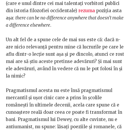
(care e unul dintre cei mai talentați vorbitori publici
din istoria filozofiei occidentale)
rezuma
poziția asta
așa:
there can be no difference anywhere that doesn’t make
a difference elsewhere
.
Un alt fel de a spune cele de mai sus este că: dacă n-
are nicio relevanță pentru mine că lucrurile pe care le
aflu dintr-o lecție sunt așa și pe dincolo, atunci ce rost
mai are să știu aceste pretinse adevăruri? Și mai sunt
ele adevăruri, având în vedere că nu le pot folosi în și
la nimic?
Pragmatismul acesta nu este însă pragmatismul
mercantil și ușor cinic care a prins în școlile
românești în ultimele decenii, acela care spune că e
cunoaștere reală doar ceea ce poate fi transformat în
bani. Pragmatismul lui Dewey, cu alte cuvinte, nu e
antiumanist, nu spune: lăsați poeziile și romanele, că