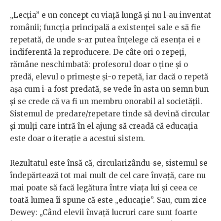
„Lecția” e un concept cu viață lungă și nu l-au inventat
românii; funcția principală a existenței sale e să fie
repetată, de unde s-ar putea înțelege că esența ei e
indiferentă la reproducere. De câte ori o repeți,
rămâne neschimbată: profesorul doar o ține și o
predă, elevul o primește și-o repetă, iar dacă o repetă
așa cum i-a fost predată, se vede în asta un semn bun
și se crede că va fi un membru onorabil al societății.
Sistemul de predare/repetare tinde să devină circular
și mulți care intră în el ajung să creadă că educația
este doar o iterație a acestui sistem.
Rezultatul este însă că, circularizându-se, sistemul se
îndepărtează tot mai mult de cel care învață, care nu
mai poate să facă legătura între viața lui și ceea ce
toată lumea îi spune că este „educație”. Sau, cum zice
Dewey: „Când elevii învață lucruri care sunt foarte