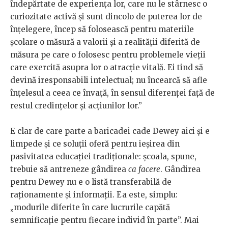
îndepărtate de experiența lor, care nu le stârnesc o
curiozitate activă și sunt dincolo de puterea lor de
înțelegere, încep să folosească pentru materiile
școlare o măsură a valorii și a realității diferită de
măsura pe care o folosesc pentru problemele vieții
care exercită asupra lor o atracție vitală. Ei tind să
devină iresponsabili intelectual; nu încearcă să afle
înțelesul a ceea ce învață, în sensul diferenței față de
restul credințelor și acțiunilor lor.”
E clar de care parte a baricadei cade Dewey aici și e
limpede și ce soluții oferă pentru ieșirea din
pasivitatea educației tradiționale: școala, spune,
trebuie să antreneze gândirea
ca
facere
. Gândirea
pentru Dewey nu e o listă transferabilă de
raționamente și informații. Ea este, simplu:
„modurile diferite în care lucrurile capătă
semnificație pentru fiecare individ în parte”. Mai