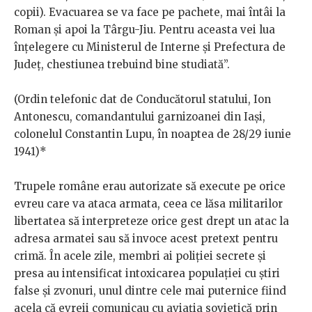
copii). Evacuarea se va face pe pachete, mai întâi la
Roman și apoi la Târgu-Jiu. Pentru aceasta vei lua
înțelegere cu Ministerul de Interne și Prefectura de
Județ, chestiunea trebuind bine studiată”.
(Ordin telefonic dat de Conducătorul statului, Ion
Antonescu, comandantului garnizoanei din Iași,
colonelul Constantin Lupu, în noaptea de 28/29 iunie
1941)*
Trupele române erau autorizate să execute pe orice
evreu care va ataca armata, ceea ce lăsa militarilor
libertatea să interpreteze orice gest drept un atac la
adresa armatei sau să invoce acest pretext pentru
crimă. În acele zile, membri ai poliției secrete și
presa au intensificat intoxicarea populației cu știri
false și zvonuri, unul dintre cele mai puternice fiind
acela că evreii comunicau cu aviația sovietică prin