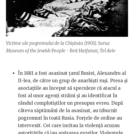
Victime ale pogromului de la Chișinău (1903). Sursa:
Museum of the Jewish People - Beit Hatfutsot, Tel Aviv
În 1881 a fost asasinat țarul Rusiei, Alexandru al
II-lea, de către un grup de anarhiști ruși. Presa și
asociațiile au început să speculeze că atacul a
fost al unor agenți străini și au identificat în
rândul complotiștilor un presupus evreu. După
câteva săptămâni de la asasinat, au izbucnit
pogromuri în toată Rusia. Forțele de ordine au
intervenit. Cei care incitau la violență acuzau
autoritățile că iau apărarea evreilor. Violențele