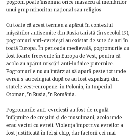
pogrom poate însemna orice masacru al membrilor
unui grup minoritar național sau religios.
Cu toate că acest termen a apărut în contextul
mișcărilor antisemite din Rusia țaristă (în secolul 19),
pogromuri anti-evreiești au existat de sute de ani în
toată Europa. În perioada medievală, pogromurile au
fost foarte frecvente în Europa de Vest, pentru că
acolo au apărut mișcări anti-iudaice puternice.
Pogromurile nu au întârziat să apară peste tot unde
evreii s-au refugiat după ce au fost expulzați din
statele vest-europene: în Polonia, în Imperiul
Otoman, în Rusia, în România.
Pogromurile anti-evreiești au fost de regulă
înfăptuite de creștini și de musulmani, acolo unde
erau vecini cu evreii. Violența împotriva evreilor a
fost justificată în fel și chip, dar factorii cei mai