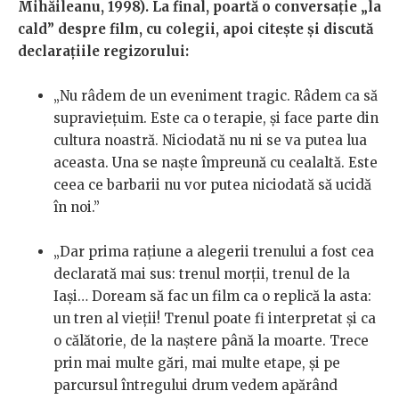
Mihăileanu, 1998). La final, poartă o conversație „la
cald” despre film, cu colegii, apoi citește și discută
declarațiile regizorului:
„
Nu râdem de un eveniment tragic. Râdem ca să
supraviețuim. Este ca o terapie, și face parte din
cultura noastră. Niciodată nu ni se va putea lua
aceasta. Una se naște împreună cu cealaltă. Este
ceea ce barbarii nu vor putea niciodată să ucidă
în noi.”
„
Dar prima rațiune a alegerii trenului a fost cea
declarată mai sus: trenul morții, trenul de la
Iași… Doream să fac un film ca o replică la asta:
un tren al vieții! Trenul poate fi interpretat și ca
o călătorie, de la naștere până la moarte. Trece
prin mai multe gări, mai multe etape, și pe
parcursul întregului drum vedem apărând