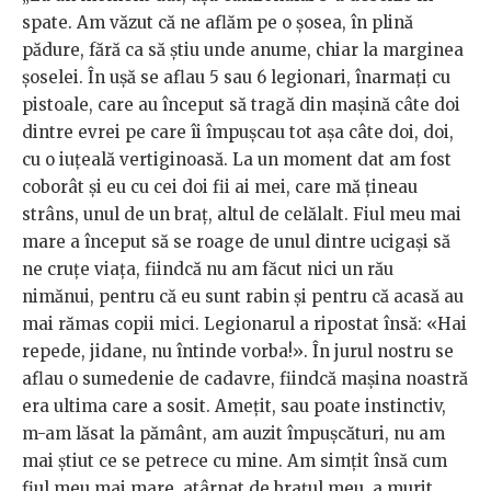
spate. Am văzut că ne aflăm pe o șosea, în plină
pădure, fără ca să știu unde anume, chiar la marginea
șo­selei. În ușă se aflau 5 sau 6 legionari, înar­mați cu
pistoale, care au început să tragă din mașină câte doi
dintre evrei pe care îi împușcau tot așa câte doi, doi,
cu o iuțeală vertiginoasă. La un moment dat am fost
coborât și eu cu cei doi fii ai mei, care mă țineau
strâns, unul de un braț, altul de celălalt. Fiul meu mai
mare a în­ce­put să se roage de unul dintre ucigași să
ne cruțe viața, fiindcă nu am făcut nici un rău
nimănui, pentru că eu sunt rabin și pentru că acasă au
mai rămas copii mici. Legionarul a ripostat însă: «Hai
re­pede, jidane, nu întinde vorba!». În jurul nostru se
aflau o sumedenie de cadavre, fiindcă mașina noastră
era ultima care a sosit. Amețit, sau poate instinctiv,
m-am lă­sat la pământ, am auzit împușcături, nu am
mai știut ce se petrece cu mine. Am simțit însă cum
fiul meu mai mare, atârnat de brațul meu, a murit