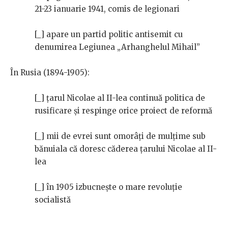
21-23 ianuarie 1941, comis de legionari
[_] apare un partid politic antisemit cu
denumirea Legiunea „Arhanghelul Mihail”
În Rusia (1894-1905):
[_] țarul Nicolae al II-lea continuă politica de
rusificare și respinge orice proiect de reformă
[_] mii de evrei sunt omorâți de mulțime sub
bănuiala că doresc căderea țarului Nicolae al II-
lea
[_] în 1905 izbucnește o mare revoluție
socialistă