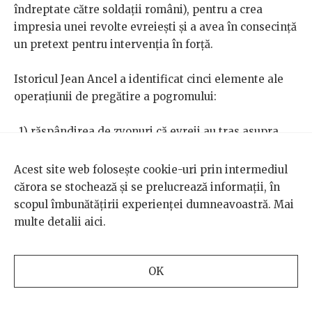
îndreptate către soldații români), pentru a crea
impresia unei revolte evreiești și a avea în consecință
un pretext pentru intervenția în forță.
Istoricul Jean Ancel a identificat cinci elemente ale
operațiunii de pregătire a pogromului:
„1) răspândirea de zvonuri că evreii au tras asupra
armatei;
Acest site web folosește cookie-uri prin intermediul
2) atenționarea rezidenților români despre ce urma
cărora se stochează și se prelucrează informații, în
să se întâmple;
scopul îmbunătățirii experienței dumneavoastră. Mai
multe detalii
aici
.
3) creșterea colaborării populare cu forțele de
securitate;
OK
4) marcarea caselor creștine;