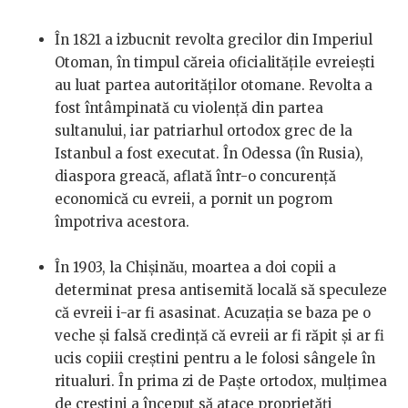
În 1821 a izbucnit revolta grecilor din Imperiul
Otoman, în timpul căreia oficialitățile evreiești
au luat partea autorităților otomane. Revolta a
fost întâmpinată cu violență din partea
sultanului, iar patriarhul ortodox grec de la
Istanbul a fost executat. În Odessa (în Rusia),
diaspora greacă, aflată într-o concurență
economică cu evreii, a pornit un pogrom
împotriva acestora.
În 1903, la Chișinău, moartea a doi copii a
determinat presa antisemită locală să speculeze
că evreii i-ar fi asasinat. Acuzația se baza pe o
veche și falsă credință că evreii ar fi răpit și ar fi
ucis copiii creștini pentru a le folosi sângele în
ritualuri. În prima zi de Paște ortodox, mulțimea
de creștini a început să atace proprietăți