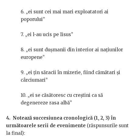
6. „ei sunt cei mai mari exploatatori ai
poporului”
7. „ei l-au ucis pe Iisus”
8. „ei sunt dușmanii din interior ai națiunilor
europene”
9. „ei țin săracii în mizerie, fiind cămătari și
cârciumari”
10. „ei se căsătoresc cu creștini ca să
degenereze rasa albă”
4. Notează succesiunea cronologică (1, 2, 3) în
următoarele serii de evenimente
(răspunsurile sunt
la final):