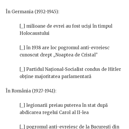
În Germania (1932-1945):
[_] milioane de evrei au fost uciși în timpul
Holocaustului
[_] în 1938 are loc pogromul anti-evreiesc
cunoscut drept „Noaptea de Cristal”
[_] Partidul Național-Socialist condus de Hitler
obține majoritatea parlamentară
În România (1927-1941):
[_] legionarii preiau puterea în stat după
abdicarea regelui Carol al II-lea
[_] pogromul anti-evreiesc de la București din