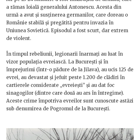
a rămas loială generalului Antonescu. Acesta din
urmă a avut și susținerea germanilor, care doreau o
Românie stabilă și pregătită pentru invazia în
Uniunea Sovietică. Episodul a fost scurt, dar extrem
de violent.
În timpul rebeliunii, legionarii înarmați au luat în
vizor populația evreiască. La București și în
împrejurimi (într-o pădure de la Jilava), au ucis 125 de
evrei, au devastat și jefuit peste 1.200 de clădiri în
cartierele considerate „evreiești” și au dat foc
sinagogilor (dintre care două au ars în întregime).
Aceste crime împotriva evreilor sunt cunoscute astăzi
sub denumirea de Pogromul de la București.