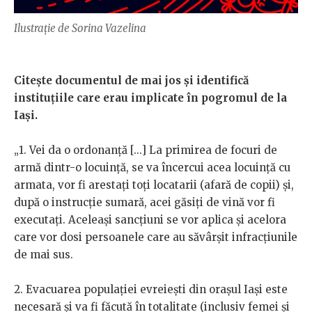
Ilustrație de Sorina Vazelina
Citește documentul de mai jos și identifică
instituțiile care erau implicate în pogromul de la
Iași
.
„1. Vei da o ordonanță [...] La primirea de focuri de
armă dintr-o locuință, se va încercui acea locuință cu
armata, vor fi arestați toți locatarii (afară de copii) și,
după o instrucție sumară, acei găsiți de vină vor fi
executați. Aceleași sancțiuni se vor aplica și acelora
care vor dosi persoanele care au săvârșit infracțiunile
de mai sus.
2. Evacuarea populației evreiești din orașul Iași este
necesară și va fi făcută în totalitate (inclusiv femei și