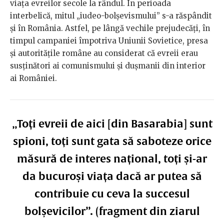
viața evreilor secole la rândul. În perioada
interbelică, mitul „iudeo-bolșevismului” s-a răspândit
și în România. Astfel, pe lângă vechile prejudecăți, în
timpul campaniei împotriva Uniunii Sovietice, presa
și autoritățile române au considerat că evreii erau
susținători ai comunismului și dușmanii din interior
ai României.
„Toți evreii de aici [din Basarabia] sunt
spioni, toți sunt gata să saboteze orice
măsură de interes național, toți și-ar
da bucuroși viața dacă ar putea să
contribuie cu ceva la succesul
bolșevicilor”. (fragment din ziarul