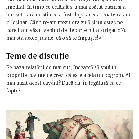
imediat, în timp ce celălalt s-a mai zbătut puțin și a
horcăit. Iară nu știu ce a fost după aceea. Poate că am
și leșinat. Când m-am trezit era ziuă și un ostaș pe
care l-am văzut venind de departe mi-a strigat «Nu
mai sta acolo jidane, că o să te îm­puște!».”
Teme de discuție
Pe baza relatării de mai sus, încearcă să spui în
propriile cuvinte ce crezi că este acela un pogrom. Ai
mai auzit acest cuvânt? Dacă da, în legătură cu ce
fapte?