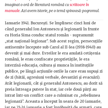
imaginat o oră de literatură română cu
scriitoare în
manuale
. Azi avem istorie, pe o temă spinoasă: pogromul.
Ianuarie 1941. București. Se împlinesc cinci luni de
când generalul Ion Antonescu și legionarii în frunte
cu Horia Sima conduc statul român - supranumit
„stat național-legionar”. Sub acest regim, persecuțiile
antisemite începute sub Carol al II-lea (1938-1940) au
devenit și mai dure. Evreilor le era anulată cetățenia
română, le erau confiscate proprietățile, le era
interzisă educația, cultura și munca în instituțiile
publice, pe lângă acțiunile ostile la care erau supuși zi
de zi (bătăi, agresiuni verbale, devastări și evacuări).
Atât legionarii, cât și generalul Antonescu, au dorit să
preia întreaga putere în stat, iar cele două părți au
intrat într-un conflict care a culminat cu „rebeliunea
legionară”. Aceasta a început în seara de 20 ianuarie,
iar pe 23-24 ianuarie a fost înnăbușită de armată, care