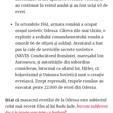
au continuat în restul anului și au fost uciși 40 de
evrei.
În octombrie 1941, armata română a ocupat
orașul sovietic Odessa. Câteva zile mai târziu, o
explozie a sediului comandamentului român a
omorât 66 de ofițeri și soldați. Atentatul a fost
pus la cale de serviciile secrete sovietice
(NKVD). Conducătorul României, mareșalul Ion
Antonescu, și autoritățile din subordine
considerau, întocmai ca aliatul lor, Hitler, că
bolșevismul și Uniunea Sovietică sunt o creație
evreiască. Drept represalii, trupele române au
executat peste 22.000 de evrei din Odessa.
Știai că
masacrul evreilor de la Odessa este subiectul
celui mai recent film al lui Radu Jude,
Îmi este indiferent
dacă în istorie vom intra ca barbari
?