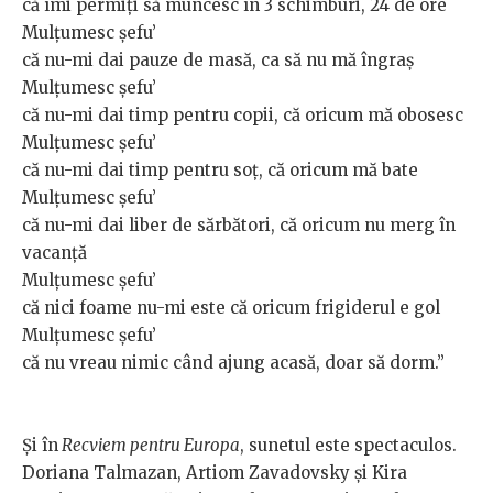
că îmi permiți să muncesc în 3 schimburi, 24 de ore
Mulțumesc șefu’
că nu-mi dai pauze de masă, ca să nu mă îngraș
Mulțumesc șefu’
că nu-mi dai timp pentru copii, că oricum mă obosesc
Mulțumesc șefu’
că nu-mi dai timp pentru soț, că oricum mă bate
Mulțumesc șefu’
că nu-mi dai liber de sărbători, că oricum nu merg în
vacanță
Mulțumesc șefu’
că nici foame nu-mi este că oricum frigiderul e gol
Mulțumesc șefu’
că nu vreau nimic când ajung acasă, doar să dorm.”
Și în
Recviem pentru Europa
, sunetul este spectaculos.
Doriana Talmazan, Artiom Zavadovsky şi Kira