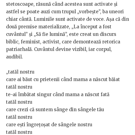
stetoscoape, răsună când acestea sunt activate şi
astfel se poate auzi cum trupul „vorbeşte”, ba uneori
chiar cântă. Luminile sunt activate de voce. Aşa că din
două premise materializate, „La început a fost
cuvântul” şi „Să fie lumină”, este creat un discurs
biblic, feminist, activist, care demontează retorica
patriarhală. Cuvântul devine vizibil, iar corpul,
audibil.
„tatăl nostru
care ai băut cu prietenii când mama a născut băiat
tatăl nostru
te-ai îmbătat singur când mama a născut fată
tatăl nostru
care crezi că suntem sânge din sângele tău
tatăl nostru
care ești îngrețoșat de sângele nostru
tatăl nostru