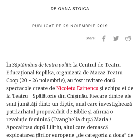
DE
OANA STOICA
PUBLICAT PE 29 NOIEMBRIE 2019
În
Săptămâna de teatru politic
la Centrul de Teatru
Educațional Replika, organizată de Macaz Teatru
Coop (20 - 26 noiembrie), au fost invitate două
spectacole create de
Nicoleta Esinencu
şi echipa ei de
la Teatru - Spălătorie din Chişinău. Fiecare dintre ele
sunt jumătăţi dintr-un diptic, unul care investighează
patriarhatul propovăduit de Biblie şi afirmă o
revoluţie feminină (Evanghelia după Maria /
Apocalipsa după Lilith), altul care demască
exploatarea ţărilor europene „de categoria a doua” de