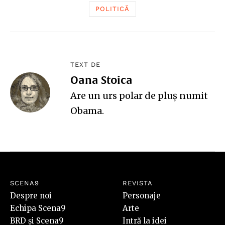
POLITICĂ
TEXT DE
Oana Stoica
Are un urs polar de pluş numit
Obama.
SCENA9
REVISTA
Despre noi
Personaje
Echipa Scena9
Arte
BRD și Scena9
Intră la idei