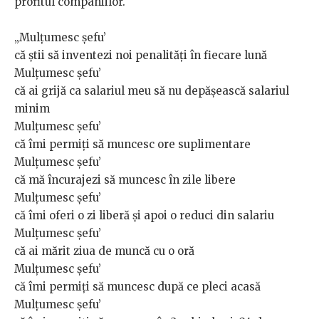
profitul companiilor.
„Mulțumesc șefu’
că știi să inventezi noi penalități în fiecare lună
Mulțumesc șefu’
că ai grijă ca salariul meu să nu depășească salariul
minim
Mulțumesc șefu’
că îmi permiți să muncesc ore suplimentare
Mulțumesc șefu’
că mă încurajezi să muncesc în zile libere
Mulțumesc șefu’
că îmi oferi o zi liberă și apoi o reduci din salariu
Mulțumesc șefu’
că ai mărit ziua de muncă cu o oră
Mulțumesc șefu’
că îmi permiți să muncesc după ce pleci acasă
Mulțumesc șefu’