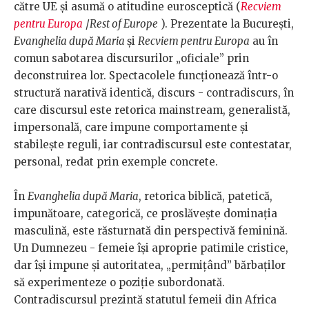
către UE şi asumă o atitudine eurosceptică (
Recviem
pentru Europa
/
Rest of Europe
). Prezentate la Bucureşti,
Evanghelia după Maria
şi
Recviem pentru Europa
au în
comun sabotarea discursurilor „oficiale” prin
deconstruirea lor. Spectacolele funcţionează într-o
structură narativă identică, discurs - contradiscurs, în
care discursul este retorica mainstream, generalistă,
impersonală, care impune comportamente şi
stabileşte reguli, iar contradiscursul este contestatar,
personal, redat prin exemple concrete.
În
Evanghelia după Maria
, retorica biblică, patetică,
impunătoare, categorică, ce proslăveşte dominaţia
masculină, este răsturnată din perspectivă feminină.
Un Dumnezeu - femeie îşi aproprie patimile cristice,
dar îşi impune și autoritatea, „permițând” bărbaților
să experimenteze o poziție subordonată.
Contradiscursul prezintă statutul femeii din Africa