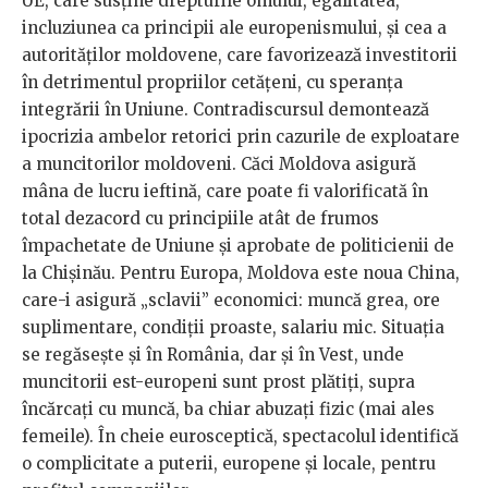
UE, care susţine drepturile omului, egalitatea,
incluziunea ca principii ale europenismului, și cea a
autorităților moldovene, care favorizează investitorii
în detrimentul propriilor cetăţeni, cu speranţa
integrării în Uniune. Contradiscursul demontează
ipocrizia ambelor retorici prin cazurile de exploatare
a muncitorilor moldoveni. Căci Moldova asigură
mâna de lucru ieftină, care poate fi valorificată în
total dezacord cu principiile atât de frumos
împachetate de Uniune şi aprobate de politicienii de
la Chişinău. Pentru Europa, Moldova este noua China,
care-i asigură „sclavii” economici: muncă grea, ore
suplimentare, condiţii proaste, salariu mic. Situaţia
se regăseşte şi în România, dar şi în Vest, unde
muncitorii est-europeni sunt prost plătiţi, supra
încărcaţi cu muncă, ba chiar abuzaţi fizic (mai ales
femeile). În cheie eurosceptică, spectacolul identifică
o complicitate a puterii, europene şi locale, pentru