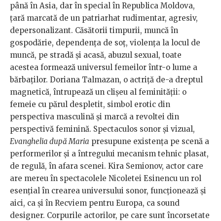
până în Asia, dar în special în Republica Moldova,
ţară marcată de un patriarhat rudimentar, agresiv,
depersonalizant. Căsătorii timpurii, muncă în
gospodărie, dependenţa de soţ, violența la locul de
muncă, pe stradă şi acasă, abuzul sexual, toate
acestea formează universul femeilor într-o lume a
bărbaților. Doriana Talmazan, o actriţă de-a dreptul
magnetică, întrupează un clișeu al feminității: o
femeie cu părul despletit, simbol erotic din
perspectiva masculină și marcă a revoltei din
perspectivă feminină. Spectaculos sonor și vizual,
Evanghelia după Maria
presupune existența pe scenă a
performerilor și a întregului mecanism tehnic plasat,
de regulă, în afara scenei. Kira Semionov, actor care
are mereu în spectacolele Nicoletei Esinencu un rol
esenţial în crearea universului sonor, funcţionează și
aici, ca și în Recviem pentru Europa, ca sound
designer. Corpurile actorilor, pe care sunt încorsetate