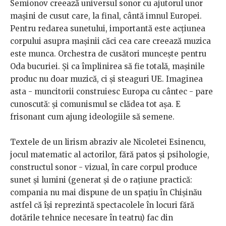
Semionov creează universul sonor cu ajutorul unor
mașini de cusut care, la final, cântă imnul Europei.
Pentru redarea sunetului, importantă este acțiunea
corpului asupra mașinii căci cea care creează muzica
este munca. Orchestra de cusători munceşte pentru
Oda bucuriei. Și ca împlinirea să fie totală, mașinile
produc nu doar muzică, ci și steaguri UE. Imaginea
asta - muncitorii construiesc Europa cu cântec - pare
cunoscută: şi comunismul se clădea tot aşa. E
frisonant cum ajung ideologiile să semene.
Textele de un lirism abraziv ale Nicoletei Esinencu,
jocul matematic al actorilor, fără patos şi psihologie,
constructul sonor - vizual, în care corpul produce
sunet şi lumini (generat şi de o raţiune practică:
compania nu mai dispune de un spaţiu în Chişinău
astfel că îşi reprezintă spectacolele în locuri fără
dotările tehnice necesare în teatru) fac din