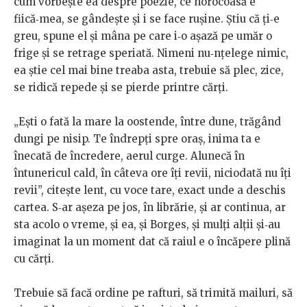
cum
vorbește
ea
despre
poezie,
ce
noro
coasă
e
fiică‑mea,
se
gândește
și
i
se
face
rușine.
Știu
că
ți‑e
greu,
spune
el
și
mâna
pe
care
i‑o
așază
pe
umăr
o
frige
și
se
retrage
speriată.
Nimeni nu‑nțelege nimic,
ea știe cel mai bine treaba asta, trebuie să
plec,
zice,
se
ridică
repede
și
se
pierde
printre
cărți.
„Ești o fată la mare la oostende, între dune, trăgând
dungi pe
nisip.
Te
îndrepți
spre
oraș,
inima
ta
e
înecată
de
încredere,
aerul
curge. Alunecă în
întunericul cald, în câteva ore îți revii, niciodată
nu îți
revii”, citește lent, cu voce tare, exact unde a deschis
cartea.
S‑ar așeza pe jos, în librărie, și ar continua, ar
sta acolo o vreme, și
ea, și Borges, și mulți alții și‑au
imaginat la un moment dat că raiul
e
o
încăpere
plină
cu
cărți.
Trebuie
să
facă
ordine
pe
rafturi,
să
trimită
mailuri,
să