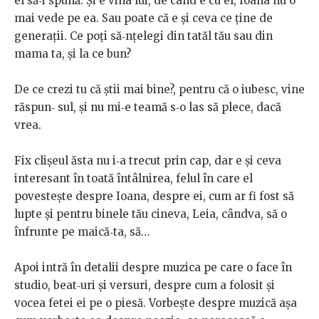
el să‑i
spună. Și e vina lui, de când e cu el, Ioana nu o
mai vede pe ea. Sau
poate
că
e
și
ceva
ce
ține
de
generații.
Ce
poți
să‑nțelegi
din
tatăl
tău
sau
din
mama
ta,
și
la
ce
bun?
De ce crezi tu că știi mai bine?, pentru că o iubesc, vine
răspun‑
sul,
și
nu
mi‑e
teamă
s‑o
las
să
plece,
dacă
vrea.
Fix
clișeul
ăsta
nu
i‑a
trecut
prin
cap,
dar
e
și
ceva
interesant
în
toată întâlnirea, felul în care el
povestește despre Ioana, despre
ei,
cum
ar
fi
fost
să
lupte
și
pentru
binele
tău
cineva,
Leia,
cândva,
să
o
înfrunte
pe
maică‑ta,
să…
Apoi intră în detalii despre muzica pe care o face în
studio,
beat‑uri și versuri, despre cum a folosit și
vocea fetei ei pe o piesă.
Vorbește
despre
muzică
așa