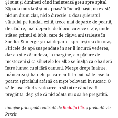
Și sunt și dimineți când înaintează greu spre spital.
Zăpada
murdară și nisipoasă îi îneacă pașii, nu există
niciun drum clar,
nicio direcție. E doar
șuieratul
vântului pe fundal, ezită, trece
mai departe de poartă,
de clădire, mai departe de blocul cu zece
etaje, unde
stătea primul ei iubit, care de câțiva ani trăiește în
Suedia. Și merge și mai departe, spre ieșirea din oraș.
Firicele de
apă
suspendate
în
aer
îi
încurcă
vederea,
dar
ea
știe
că
undeva,
la margine, e o pădure de
mesteceni și că siluetele lor albe se
înalță ca o barieră
între lumea cu și fără oameni. Merge drept
înainte,
mâncarea și hainele pe care ar fi trebuit să le lase la
poarta spita
lului atârnă ca niște bolovani în rucsac. O
să le lase
când se‑ntoarce, o să intre când va fi
pregătită, deși știe că niciodată
nu
o
să
fie
pregătită.
Imagine principală realizată de
Rodolfo Clix
și preluată via
Pexels.