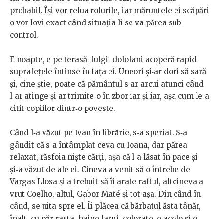
probabil. Își vor relua rolurile, iar
măruntele ei scăpări
o vor lovi exact când situația li se va părea sub
control.
E noapte, e pe terasă, fulgii dolofani acoperă rapid
suprafețele
întinse
în
fața
ei.
Uneori
și‑ar
dori
să
sară
și,
cine
știe,
poate
că
pă
mântul s‑ar arcui atunci când
l‑ar atinge și ar trimite‑o în zbor iar și
iar,
așa
cum
le‑a
citit
copiilor
dintr‑o
poveste.
Când
l‑a
văzut
pe
Ivan
în
librărie,
s‑a
speriat.
S‑a
gândit
că
s‑a
întâmplat ceva cu Ioana, dar părea
relaxat, răsfoia niște cărți, așa că
l‑a lăsat în pace și
și‑a văzut de ale ei. Cineva a venit să o întrebe de
Vargas
Llosa
și
a
trebuit
să
îi
arate
raftul,
altcineva
a
vrut
Coelho,
altul, Gabor Maté și tot așa. Din când în
când, se uita spre el. Îi
plăcea
că
bărbatul
ăsta
tânăr,
înalt,
cu
păr
rasta,
haine
largi,
colorate,
e acolo și o