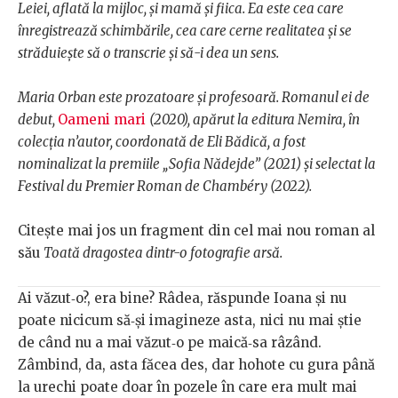
Leiei
, aflată la mijloc
, și mam
ă și fiica
. Ea
este cea care
înregistrează schimbările, cea care
cerne realitatea și s
e
străduiește să o transcrie și să-i dea un sens
.
Maria Orban este prozatoare și profesoară. Romanul ei de
debut,
Oameni mari
(2020), apărut la editura Nemira, în
colecția n’autor
, coordonată de Eli Bădică, a fost
nominalizat la premiile
„
Sofia Nădejde” (2021) și selectat la
Festival du Premier Roman de Chambéry (2022).
Citește mai jos un fragment din cel mai nou roman al
său
Toată dragostea dintr-o fotografie arsă.
Ai
văzut‑o?,
era
bine?
Râdea,
răspunde
Ioana
și
nu
poate
nicicum
să‑și
imagineze
asta,
nici
nu
mai
știe
de
când
nu
a
mai
văzut‑o
pe
maică‑sa
râzând.
Zâmbind,
da,
asta
făcea
des,
dar
hohote
cu
gura
până
la urechi poate doar în pozele în care era mult mai