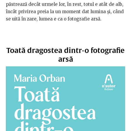
păstrează
decât
urmele
lor,
în
rest,
totul
e
atât
de
alb,
încât
privirea
preia
la
un
moment
dat
lumina
și,
când
se
uită
în
zare,
lumea
e
ca
o
fotografie
arsă.
Toată dragostea dintr-o fotografie
arsă