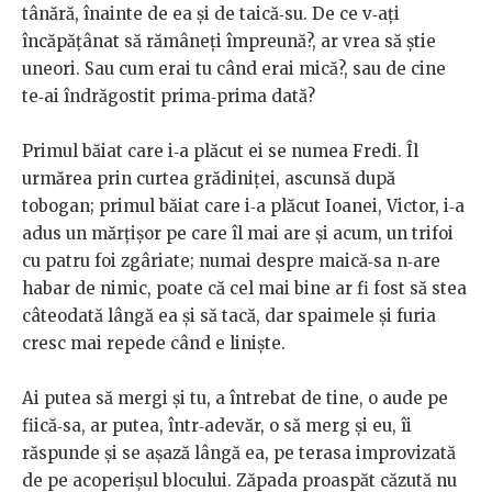
tânără, înainte de
ea
și
de
taică‑su.
De
ce
v‑ați
încăpățânat
să
rămâneți
împreună?,
ar
vrea
să
știe
uneori.
Sau
cum
erai
tu
când
erai
mică?,
sau
de
cine
te‑ai
îndrăgostit
prima‑prima
dată?
Primul
băiat
care
i‑a
plăcut
ei
se
numea
Fredi.
Îl
urmărea
prin
curtea grădiniței, ascunsă după
tobogan; primul băiat care i‑a plăcut
Ioanei,
Victor,
i‑a
adus
un
mărțișor
pe
care
îl
mai
are
și
acum,
un
trifoi
cu
patru
foi
zgâriate;
numai
despre
maică‑sa
n‑are
habar
de nimic,
poate
că
cel
mai
bine
ar
fi
fost
să
stea
câteodată
lângă
ea
și
să
tacă,
dar
spaimele
și
furia
cresc
mai
repede
când
e
liniște.
Ai
putea
să
mergi
și
tu,
a
întrebat
de
tine,
o
aude
pe
fiică‑sa,
ar
putea, într‑adevăr, o să merg și eu, îi
răspunde și se așază lângă ea,
pe
terasa
improvizată
de
pe
acoperișul
blocului.
Zăpada
proaspăt
căzută
nu