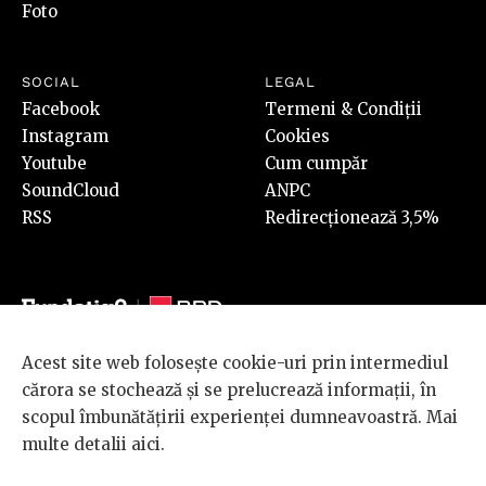
Foto
SOCIAL
LEGAL
Facebook
Termeni & Condiții
Instagram
Cookies
Youtube
Cum cumpăr
SoundCloud
ANPC
RSS
Redirecționează 3,5%
Acest site web folosește cookie-uri prin intermediul
© 2026 BRD Groupe Société Générale, toate drepturile rezervate.
cărora se stochează și se prelucrează informații, în
Scena 9 este un proiect sustinut de
BRD GROUPE SOCIÉTÉ
scopul îmbunătățirii experienței dumneavoastră. Mai
GÉNÉRALE
.
multe detalii
aici
.