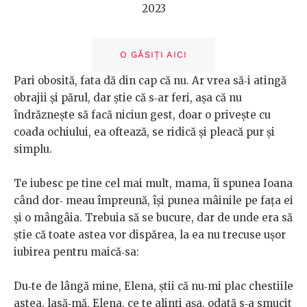
2023
O GĂSIȚI AICI
Pari
obosită,
fata
dă
din
cap
că
nu.
Ar
vrea
să‑i
atingă
obrajii
și
părul, dar știe că s‑ar feri, așa că nu
îndrăznește să facă niciun gest,
doar o privește cu
coada ochiului, ea
oftează, se ridică și pleacă pur
și
simplu.
Te iubesc pe tine cel mai mult, mama, îi spunea Ioana
când dor‑
meau
împreună,
își
punea
mâinile
pe
fața
ei
și
o
mângâia.
Trebuia
să
se
bucure,
dar
de
unde
era
să
știe
că
toate
astea
vor
dispărea,
la
ea
nu
trecuse
ușor
iubirea
pentru
maică‑sa:
Du‑te de lângă mine, Elena, știi că nu‑mi plac chestiile
astea,
lasă‑mă,
Elena,
ce
te
alinți
așa,
odată
s‑a
smucit