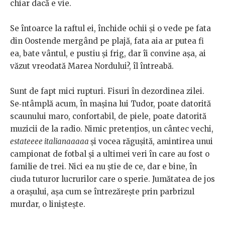
chiar
dacă
e
vie.
Se
întoarce
la
raftul
ei,
închide
ochii
și
o
vede
pe
fata
din
Oostende
mergând pe plajă, fata aia ar putea fi
ea, bate vântul, e pustiu și frig,
dar
îi
convine
așa,
ai
văzut
vreodată
Marea
Nordului?,
îl
întreabă.
Sunt de fapt mici rupturi. Fisuri în dezordinea zilei.
Se‑ntâmplă
acum, în mașina lui Tudor, poate datorită
scaunului maro, confortabil, de piele, poate datorită
muzicii de la radio. Nimic
pretențios,
un cântec vechi,
estateeee italianaaaaa
și vocea răgușită, amintirea
unui
campionat
de
fotbal
și
a
ultimei
veri
în
care
au
fost
o
familie
de
trei. Nici ea nu știe de ce, dar e bine, în
ciuda tuturor lucrurilor care
o
sperie.
Jumătatea
de
jos
a
orașului,
așa
cum
se
întrezărește
prin
parbrizul
murdar,
o
liniștește.