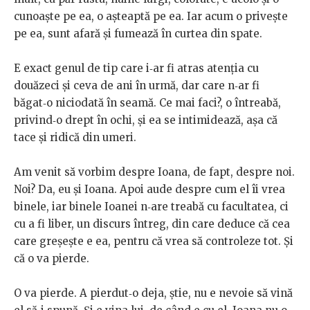
cunoaște pe ea, o așteaptă pe ea. Iar acum o privește
pe
ea,
sunt
afară
și
fumează
în
curtea
din
spate.
E exact genul de tip care i‑ar fi atras atenția cu
douăzeci și ceva
de
ani
în
urmă,
dar
care
n‑ar
fi
băgat‑o
niciodată
în
seamă.
Ce
mai
faci?, o întreabă,
privind‑o drept în ochi, și ea se intimidează, așa că
tace
și
ridică
din
umeri.
Am venit să vorbim despre Ioana, de fapt, despre noi.
Noi? Da,
eu
și
Ioana.
Apoi
aude
despre
cum
el
îi
vrea
binele,
iar
binele
Ioanei
n‑are
treabă
cu
facultatea,
ci
cu
a
fi
liber,
un
discurs
întreg,
din
care deduce că cea
care greșește e ea, pentru că vrea să controleze tot. Și
că
o
va
pierde.
O va pierde. A pierdut‑o deja,
știe, nu e nevoie să vină