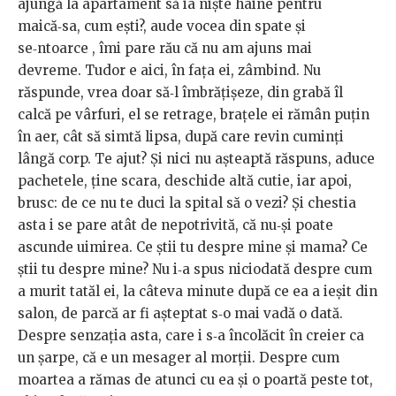
ajungă
la
apartament
să
ia
niște
haine
pentru
maică‑sa,
cum
ești?,
aude
vocea
din
spate
și
se‑ntoarce
,
îmi
pare
rău
că
nu
am
ajuns
mai
devreme.
Tudor
e
aici,
în
fața
ei,
zâmbind.
Nu
răspunde,
vrea
doar
să‑l
îmbră
țișeze,
din
grabă
îl
calcă
pe
vârfuri,
el
se
retrage,
brațele
ei
rămân
puțin
în
aer,
cât
să
simtă
lipsa,
după
care
revin
cuminți
lângă
corp.
Te
ajut?
Și
nici
nu
așteaptă
răspuns,
aduce
pachetele,
ține
scara,
deschide
altă
cutie,
iar
apoi,
brusc:
de
ce
nu
te
duci
la
spital
să
o
vezi?
Și chestia
asta i se pare atât de nepotrivită, că nu‑și poate
ascunde
uimirea.
Ce
știi
tu
despre
mine
și
mama?
Ce
știi
tu
despre
mine?
Nu
i‑a spus niciodată despre cum
a murit tatăl ei, la câteva minute după
ce
ea
a
ieșit
din
salon,
de
parcă
ar
fi
așteptat
s‑o
mai
vadă
o
dată.
Despre
senzația
asta,
care
i
s‑a
încolăcit
în
creier
ca
un
șarpe,
că
e
un
mesager al
morții.
Despre
cum
moartea
a
rămas
de
atunci
cu
ea
și
o
poartă
peste
tot,