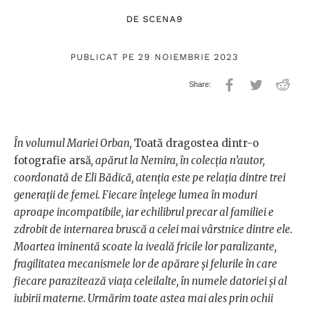
DE
SCENA9
PUBLICAT PE 29 NOIEMBRIE 2023
În volumul Mariei Orban,
Toată dragostea dintr-o
fotografie arsă
, apărut la Nemira, în colecția n’autor,
coordonată de Eli Bădică, atenția este pe relația dintre trei
generații de femei. Fiecare înțelege
lumea în moduri
aproape incompatibile
, iar echilibrul precar al familiei e
zdrobit
de internarea bruscă a celei mai vârstnice dintre ele.
Moartea iminen
tă scoate la iveală f
ricile lor paralizante,
fragilitatea mecanismele l
or de apărare
și
felurile în care
fiecare parazitează viața celeilalte, în numele datoriei și al
iubirii materne. Urmărim toate astea mai ales prin ochii