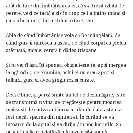
atât
de
tare
din
îmbrățișarea
ei,
că
s‑a
trezit
izbită
de
perete, vezi ce faci?, a zis în timp ce i‑a întins mâna și
ea s‑a bucurat
și
iar
a
strâns‑o
tare,
tare.
Abia de când îmbătrânise voia să fie mângâiată, de
când gura îi
mirosea a uscat, de când corpul cu pielea
atârnată, moale, cerată
îi
dădea
frisoane.
Și
tu
vei
fi
așa,
își
spunea,
obișnuiește‑te,
apoi
mergea
la
oglindă
și
se
examina,
ochii
ei
nu
erau
apoși
și
tulburi,
gura
ei
avea
gingii
roz
și
curate.
Deci
e
bine,
și
parcă
simte
un
fel
de
dezamăgire,
care
se
transformă‑n
vină, se pregătește pentru moartea
maică‑sii de câțiva ani încoace,
dar de data asta n‑a
fost decât spaima din mintea ei. În curând se va
întoarce de la spital și va dirija din nou lucrurile. Să
nu vii tu măcar
o dată să mă vezi, o să‑i spună