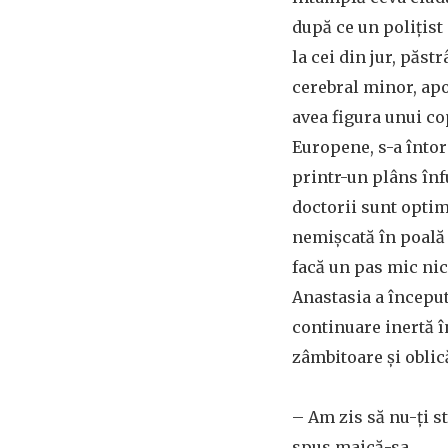
după ce un polițist 
la cei din jur, păst
cerebral minor, apo
avea figura unui co
Europene, s-a întors
printr-un plâns înfu
doctorii sunt optimi
nemișcată în poală 
facă un pas mic ni
Anastasia a început
continuare inertă î
zâmbitoare și oblic
– Am zis să nu-ți st
spus maică-sa.