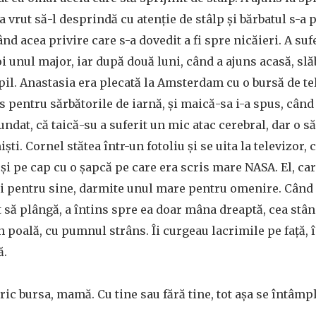
a vrut să-l desprindă cu atenție de stâlp și bărbatul s-a 
rând acea privire care s-a dovedit a fi spre nicăieri. A suf
i unul major, iar după două luni, când a ajuns acasă, slă
pil. Anastasia era plecată la Amsterdam cu o bursă de te
 pentru sărbătorile de iarnă, și maică-sa i-a spus, când 
ndat, că taică-su a suferit un mic atac cerebral, dar o s
ști. Cornel stătea într-un fotoliu și se uita la televizor
și pe cap cu o șapcă pe care era scris mare NASA. El, ca
ci pentru sine, darmite unul mare pentru omenire. Când 
 să plângă, a întins spre ea doar mâna dreaptă, cea stâ
n poală, cu pumnul strâns. Îi curgeau lacrimile pe față, 
ă.
ric bursa, mamă. Cu tine sau fără tine, tot așa se întâmpl