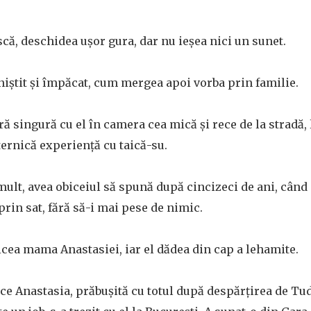
că, deschidea ușor gura, dar nu ieșea nici un sunet.
niștit și împăcat, cum mergea apoi vorba prin familie.
ră singură cu el în camera cea mică și rece de la stradă, l
ernică experiență cu taică-su.
lt, avea obiceiul să spună după cincizeci de ani, când
prin sat, fără să-i mai pese de nimic.
zicea mama Anastasiei, iar el dădea din cap a lehamite.
 ce Anastasia, prăbușită cu totul după despărțirea de Tudo