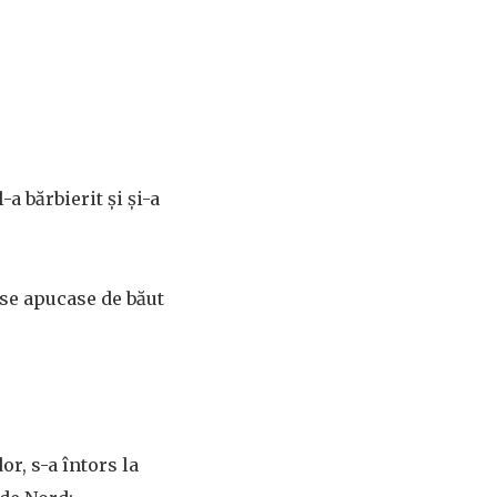
-a bărbierit și și-a
 se apucase de băut
r, s-a întors la