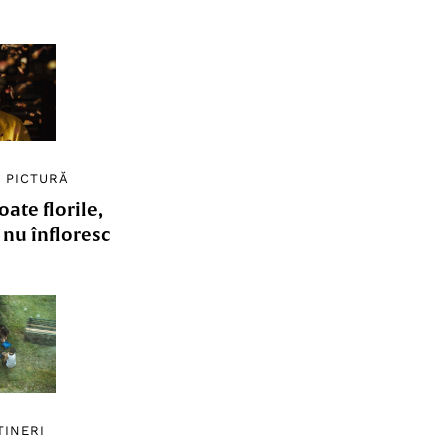
/
PICTURĂ
ate florile,
e nu înfloresc
TINERI