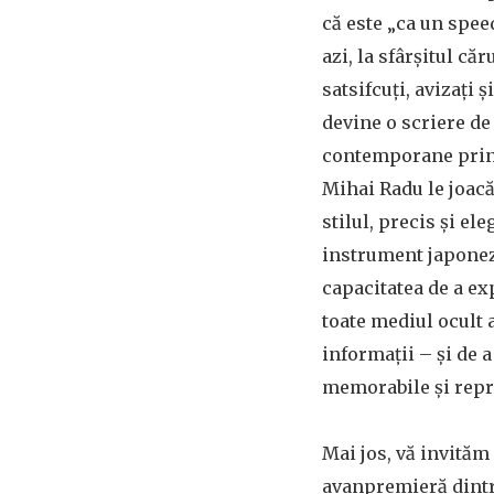
că este „ca un spe
azi, la sfârșitul căr
satsifcuți, avizați
devine o scriere de 
contemporane prin 
Mihai Radu le joacă
stilul, precis și el
instrument japonez.
capacitatea de a ex
toate mediul ocult a
informații – și de 
memorabile și repr
Mai jos, vă invităm 
avanpremieră dintr