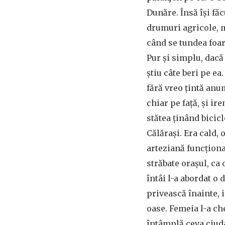
Dunăre. Însă își fă
drumuri agricole, m
când se tundea foart
Pur și simplu, dacă
știu câte beri pe ea
fără vreo țintă anum
chiar pe față, și ir
stătea ținând bicicl
Călărași. Era cald,
arteziană funcționa
străbate orașul, ca 
întâi l-a abordat o 
privească înainte, i
oase. Femeia l-a ch
întâmplă ceva ciuda