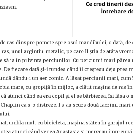
Ce cred tinerii de
tuziasm.
Întrebare d
de ras dinspre pomete spre osul mandibulei, o dată, de do
e ras, unul argintiu, metalic, pe care îl știa de atâta vrem
e să ia în privința perciunilor. Cu perciunii mari părea n
e. De fiecare dată și-i tundea când îi creșteau deja prea ma
tundă dându-i un aer comic. A lăsat perciunii mari, cum î
rbia mare, cu gropiță în mijloc, a clătit mașina de ras î
t că atunci când ea era copil și el se bărbierea, își lăsa 
e Chaplin ca s-o distreze. I s-au scurs două lacrimi mari 
ului.
at, umbla mult cu bicicleta, mașina stătea în garajul re
scotea atunci când venea Anastasia și mergeau împreună 