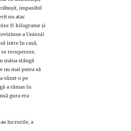
prăbușit, impasibil
erit un atac
bise 15 kilograme și
leviziune a Uniunii
să intre în casă,
ă se recupereze,
, cu mâna stângă
re nu mai putea să
a văzut-o pe
ngă a rămas în
însă gura era
au lucrurile, a