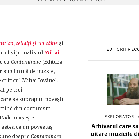
stian, ceilalți și-un câine
și
EDITORII RE
torul și jurnalistul
Mihai
ne cu
Contaminare
(Editura
er sub formă de puzzle,
 criticul Mihai Iovănel.
t pe trei
 care se suprapun povești
 întind din comunism
EXPLORATORI
 Radu reușește
Arhivarul care sa
e astea ca un povestaș
uitare muzicile d
spune despre
Contaminare