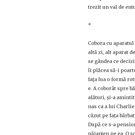
trezit un val de en
*
Cobora cu aparatul 
altă zi, alt aparat d
se gândea ce decizi
îi plăcea să-i poart
fața lua o formă ro
e. A coborât spre bă
alături, și-a aminti
nas ca a lui Charli
căzut pe fața bărbat
După ce s-a pension
păianjen pe ea. O 