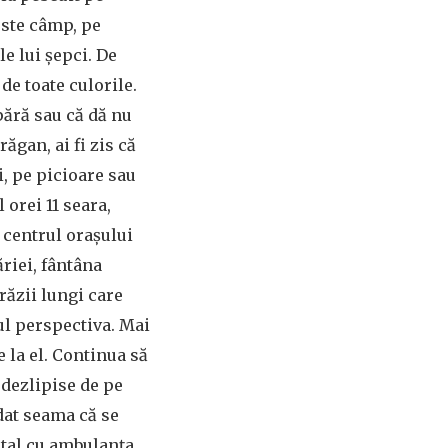
este câmp, pe
e lui șepci. De
de toate culorile.
pără sau că dă nu
răgan, ai fi zis că
i, pe picioare sau
 orei 11 seara,
n centrul orașului
riei, fântâna
răzii lungi care
tul perspectiva. Mai
e la el. Continua să
 dezlipise de pe
dat seama că se
ital cu ambulanța,