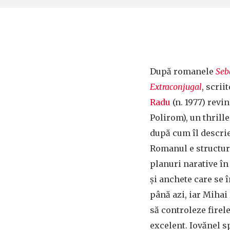
După romanele
Seba
Extraconjugal
, scrii
Radu
(n. 1977) revi
Polirom), un thrill
după cum îl descrie
Romanul e structura
planuri narative în
și anchete care se
până azi, iar Mihai
să controleze firel
excelent. Iovănel 