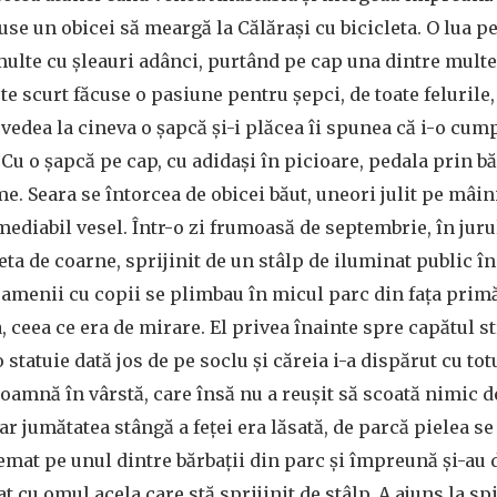
cuse un obicei să meargă la Călărași cu bicicleta. O lua p
ulte cu șleauri adânci, purtând pe cap una dintre multel
e scurt făcuse o pasiune pentru șepci, de toate felurile, 
 vedea la cineva o șapcă și-i plăcea îi spunea că i-o cum
. Cu o șapcă pe cap, cu adidași în picioare, pedala prin bă
e. Seara se întorcea de obicei băut, uneori julit pe mâin
emediabil vesel. Într-o zi frumoasă de septembrie, în jurul
eta de coarne, sprijinit de un stâlp de iluminat public î
 oamenii cu copii se plimbau în micul parc din fața primă
, ceea ce era de mirare. El privea înainte spre capătul st
o statuie dată jos de pe soclu și căreia i-a dispărut cu to
doamnă în vârstă, care însă nu a reușit să scoată nimic d
ar jumătatea stângă a feței era lăsată, de parcă pielea se
emat pe unul dintre bărbații din parc și împreună și-au 
t cu omul acela care stă sprijinit de stâlp. A ajuns la sp