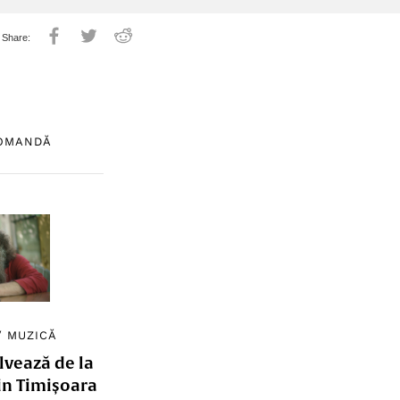
COMANDĂ
/
MUZICĂ
lvează de la
in Timișoara