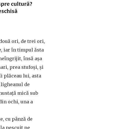
spre cultură?
eschisă
uă ori, de trei ori,
e, iar în timpul ăsta
eîngrijit, însă așa
ri, prea stufoși, și
i plăceau lui, asta
n ligheanul de
o mustață mică sub
din ochi, una a
ce, cu pânză de
la pescuit pe