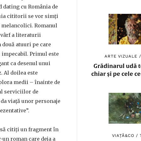
ed dating cu România de
uia cititorii se vor simți
 și melancolici. Romanul
vârf a literaturii
două atuuri pe care
 impecabil. Primul este
ARTE VIZUALE
egant ca desenul unui
Grădinarul udă to
 Al doilea este
chiar și pe cele c
plora medii – înainte de
l serviciilor de
a da viață unor personaje
ezentative”.
să citiți un fragment în
VIAȚĂ&CO
/
-un roman care deja a