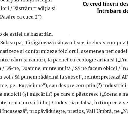
Ce cred tinerii de
ciori / Păstrăm tradiția și
Întrebare d
„Pasăre ca cucu 2”).
o de astfel de hazardări
 Subcarpați tărăgănează câteva clișee, inclusiv compoziți
ematizeze și conformizeze folclorul, asemenea perioadei
intre râuri și ramuri, la pachet cu ecologie arhaică („Fr
 / Dă-ne, Doamne, minte multă / Să ne facem obicei / În s
sol / Să punem rădăcină la subsol”, reinterpretează AF
me, pe „Rugăciune”), sau despre corupția (?) industriei
a muzicii (și mișcării?) pe care o păstoresc („Scena e m
imte, n-ai cum să fii hoț / Industria e falsă, în timp ce vis
 încasează”, propăvăduiește, prețios, Vali Umbră, pe „N