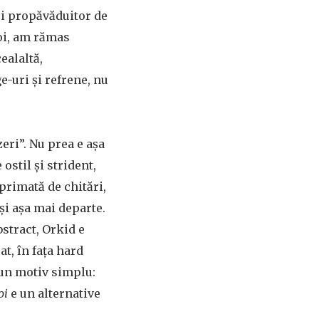
ui propăvăduitor de
voi, am rămas
ealaltă,
ge-uri și refrene, nu
eri”. Nu prea e așa
 ostil și strident,
eprimată de chitări,
și așa mai departe.
stract, Orkid e
at, în fața hard
r-un motiv simplu:
oi
e un alternative