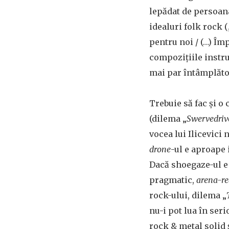
lepădat de persoana
idealuri folk rock 
pentru noi / (…) Îm
compozițiile instr
mai par întâmplătoa
Trebuie să fac și o
(dilema „
Swervedrive
vocea lui Ilicevici 
drone
-ul e aproape 
Dacă shoegaze-ul e 
pragmatic,
arena-r
rock-ului, dilema „
nu-i pot lua în ser
rock & metal solid ș