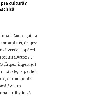
spre cultură?
eschisă
onale (au reușit, la
 comuniste), despre
unză verde, copăcel
pirit salvator / S-
O „Înger, îngerașul
 muzicale, la pachet
are, dar nu pentru
ează / Au un
umai unii știu să