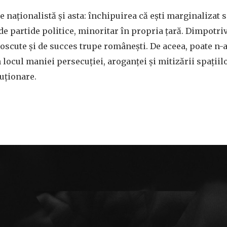
ine naționalistă și asta: închipuirea că ești marginaliza
i de partide politice, minoritar în propria țară. Dimpotri
oscute și de succes trupe românești. De aceea, poate n-ar
 locul maniei persecuției, aroganței și mitizării spațiil
uționare.