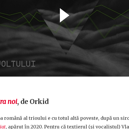
ra noi
, de Orkid
a română al trioului e cu totul altă poveste, după un sir
iat
, apărut în 2020. Pentru că textierul (și vocalistul) Vla