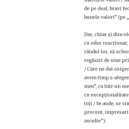
de pe deal, bravi fe
bunele valori” (pe 
Dar, chiar și dincol
cu odor reacționar,
rândul lor, să sch
regăsiri de sine pr
/ Care ne dai oxigen
avem timp s-alegem 
meu”, ca într-un me
cu excepționalitate
toți / Se aude, se s
procent, impresarii
asculte”).