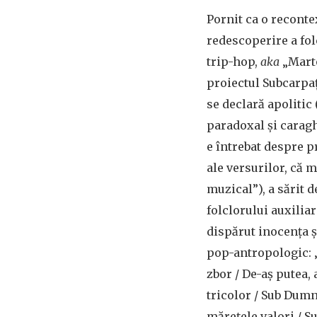
Pornit ca o reconte
redescoperire a fol
trip-hop,
aka
„Marto
proiectul Subcarpaț
se declară apolitic
paradoxal și caragh
e întrebat despre p
ale versurilor, că m
muzical”), a sărit d
folclorului auxilia
dispărut inocența și
pop-antropologic:
zbor / De-aș putea,
tricolor / Sub Dumn
mărețele valori / S