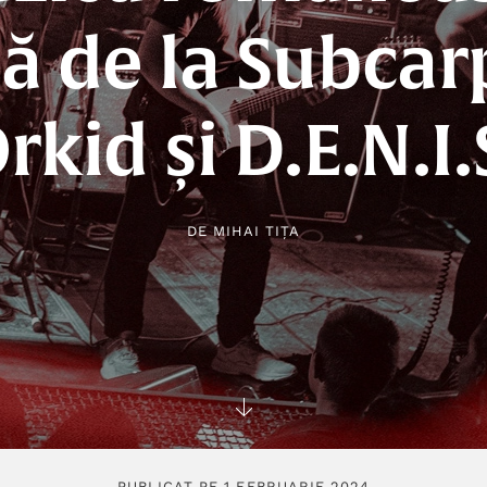
ă de la Subcarp
rkid și D.E.N.I.
DE
MIHAI TIȚA
PUBLICAT PE 1 FEBRUARIE 2024