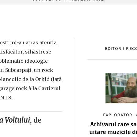
ști mi-au atras atenția
EDITORII RE
tisfăcător, sihăstresc
roblematic ideologic
ui Subcarpați, un rock
lancolic de la Orkid (iată
 garage rock à la Cartierul
.I.S..
EXPLORATORI
a Voltului
, de
Arhivarul care sa
uitare muzicile d