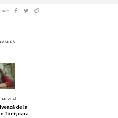
COMANDĂ
/
MUZICĂ
lvează de la
in Timișoara