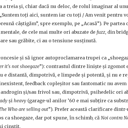
 a treia și, chiar dacă nu deloc, de rolul imaginar al un
(„Suntem toți aici, suntem iar cu toți / Am venit pentru 
preună câștigăm”, spre exemplu, pe „Acasă”). Pe partea c
umentale, de cele mai multe ori abuzate de
fuzz
, din brid
re sau grăbite, ci au o tensiune susținută.
 concesie și să ignor autoproclamarea trupei ca „shoegaz
r it's not shoegaze
”): contrastul dintre liniște și zgomot e
nu e distantă, dimpotrivă, e limpede și potentă, și nu e r
inexistent, feedback copleșitor sau fantomatic nu avem 
androgin și/sau frivol sau, dimpotrivă, psihedelic ori ab
eady
și
heavy
(garage-ul anilor ’60 e mai subțire ca substr
The Who are selling out
”). Prefer această clarificare dint
ios ca shoegaze, dar pot spune, în schimb, că
Noi contra N
i cinstit.