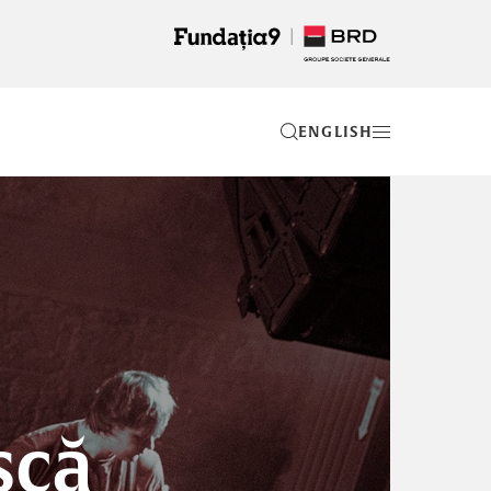
EN
scă