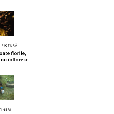
/
PICTURĂ
ate florile,
e nu înfloresc
TINERI