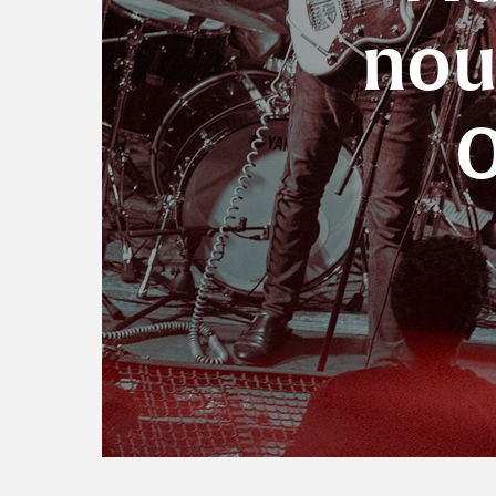
nou
O