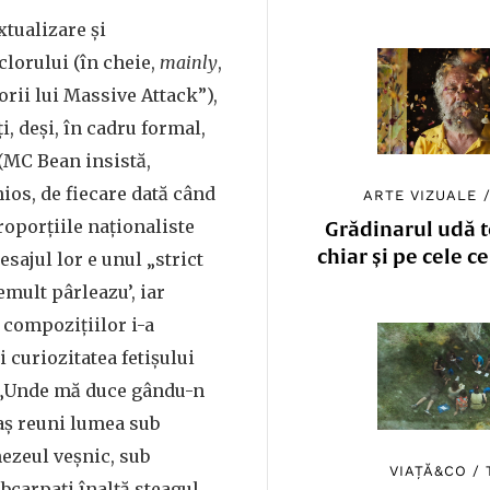
xtualizare și
clorului (în cheie,
mainly
,
rii lui Massive Attack”),
i, deși, în cadru formal,
 (MC Bean insistă,
ios, de fiecare dată când
ARTE VIZUALE
roporțiile naționaliste
Grădinarul udă to
chiar și pe cele c
esajul lor e unul „strict
emult pârleazu’, iar
r compozițiilor i-a
 curiozitatea fetișului
 „Unde mă duce gându-n
 aș reuni lumea sub
ezeul veșnic, sub
VIAȚĂ&CO
/
ubcarpați înalță steagul