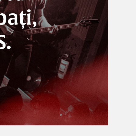
ați,
S.