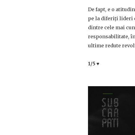
De fapt, e o atitud
pe la diferiți lider
dintre cele mai cun
responsabilitate, în
ultime redute revol
1/5 ♥