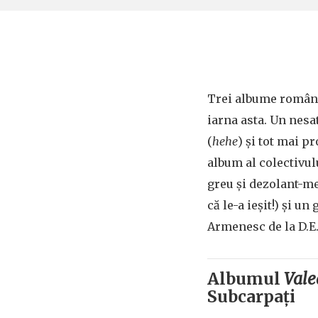
Trei albume române
iarna asta. Un nesa
(
hehe
) și tot mai p
album al colectivul
greu și dezolant-me
că le-a ieșit!) și un
Armenesc de la D.E.N
Albumul
Vale
Subcarpați