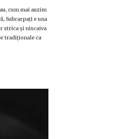
t sau, cum mai auzim
vă, Subcarpați e una
 strica și niscaiva
or tradiționale ca