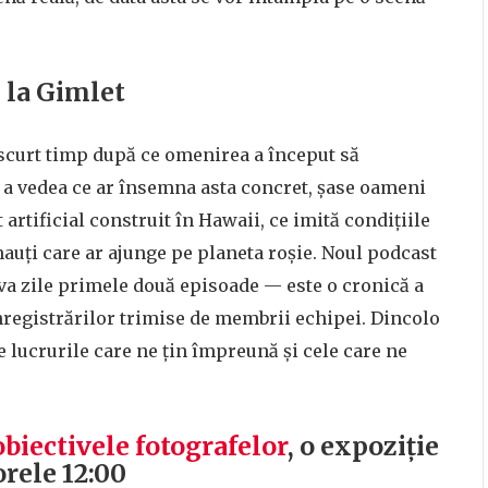
e la Gimlet
 scurt timp după ce omenirea a început să
 a vedea ce ar însemna asta concret, șase oameni
 artificial construit în Hawaii, ce imită condițiile
nauți care ar ajunge pe planeta roșie. Noul podcast
va zile primele două episoade — este o cronică a
nregistrărilor trimise de membrii echipei. Dincolo
re lucrurile care ne țin împreună și cele care ne
biectivele fotografelor
, o expoziție
 orele 12:00