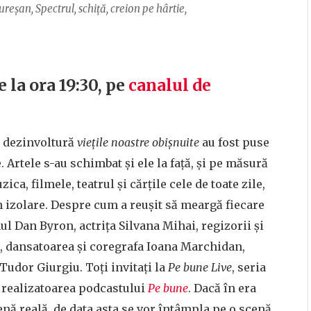
șan, Spectrul, schiță, creion pe hârtie,
de la ora 19:30, pe
canalul de
 dezinvoltură
viețile noastre obișnuite
au fost puse
 Artele s-au schimbat și ele la față, și pe măsură
ca, filmele, teatrul și cărțile cele de toate zile,
n izolare. Despre cum a reușit să meargă fiecare
 Dan Byron, actrița Silvana Mihai, regizorii și
, dansatoarea și coregrafa Ioana Marchidan,
Tudor Giurgiu. Toți invitați la
Pe bune Live
, seria
, realizatoarea podcastului
Pe bune
. Dacă în era
nă reală, de data asta se vor întâmpla pe o scenă