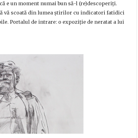
ică e un moment numai bun să-l (re)descoperiți.
să vă scoată din lumea știrilor cu indicatori fatidici
e. Portalul de intrare: o expoziție de neratat a lui