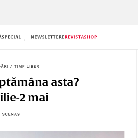
Ă
SPECIAL
NEWSLETTERE
REVISTA
SHOP
ĂRI
/
TIMP LIBER
ăptămâna asta?
ilie-2 mai
E
SCENA9