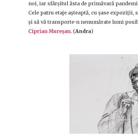
noi, iar sfârșitul ăsta de primăvară pandem
Cele patru etaje așteaptă, cu șase expoziții, 
și să vă transporte-n nenumărate lumi posibil
Ciprian Mureșan
. (
Andra
)