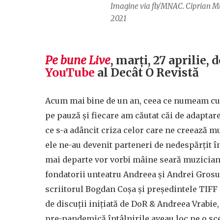
Imagine via fb/MNAC. Ciprian Mure
2021
Pe bune Live
, marți, 27 aprilie, 
YouTube
al Decât O Revistă
Acum mai bine de un an, ceea ce numeam cu
pe pauză și fiecare am căutat căi de adaptare.
ce s-a adâncit criza celor care ne creează muzi
ele ne-au devenit parteneri de nedespărțit î
mai departe vor vorbi mâine seară muzicianul
fondatorii unteatru Andreea și Andrei Grosu
scriitorul Bogdan Coșa și președintele TIFF 
de discuții inițiată de DoR & Andreea Vrabie
pre-pandemică întâlnirile aveau loc pe o sce