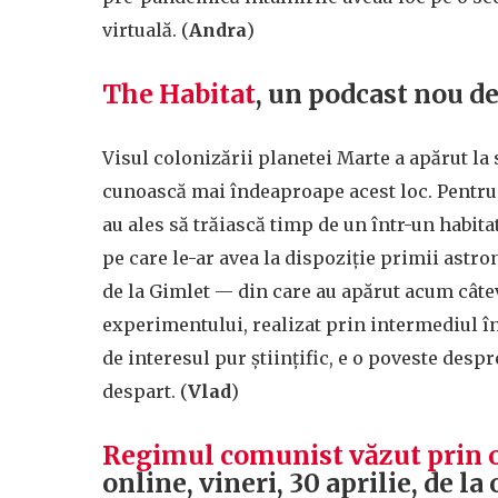
virtuală. (
Andra
)
The Habitat
, un podcast nou d
Visul colonizării planetei Marte a apărut la
cunoască mai îndeaproape acest loc. Pentru
au ales să trăiască timp de un într-un habitat
pe care le-ar avea la dispoziție primii astro
de la Gimlet — din care au apărut acum câte
experimentului, realizat prin intermediul î
de interesul pur științific, e o poveste desp
despart. (
Vlad
)
Regimul comunist văzut prin o
online, vineri, 30 aprilie, de la