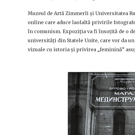
Muzeul de Artă Zimmerli și Universitatea R
online care aduce laolaltă privirile fotograf
în comunism. Expoziția va fi însoțită de o d
universități din Statele Unite, care vor da un
vizuale cu istoria și privirea „feminină” asup