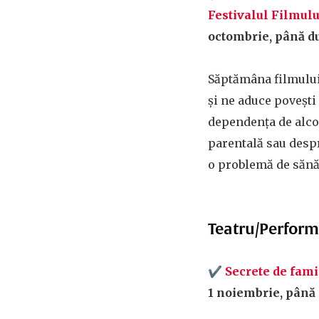
Festivalul Filmul
octombrie, până d
Săptămâna filmulu
și ne aduce poveșt
dependența de alcoo
parentală sau desp
o problemă de sănă
Teatru/Perfor
✔
Secrete de fami
1 noiembrie, până 