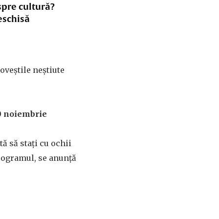
spre cultură?
eschisă
oveștile neștiute
10 noiembrie
ă să stați cu ochii
programul, se anunță