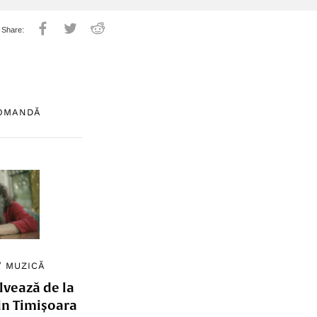
COMANDĂ
/
MUZICĂ
lvează de la
in Timișoara