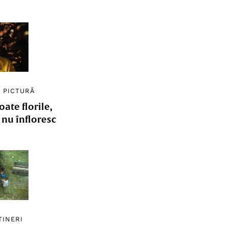
/
PICTURĂ
ate florile,
e nu înfloresc
TINERI