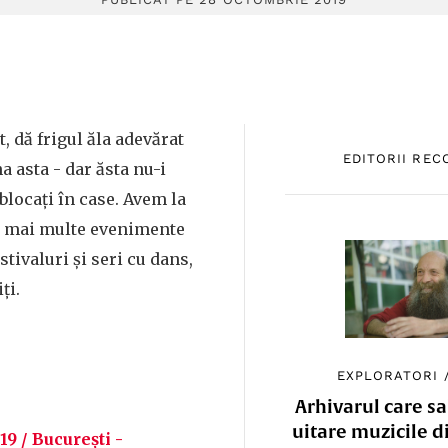
t, dă frigul ăla adevărat
EDITORII RE
 asta - dar ăsta nu-i
locați în case. Avem la
, mai multe evenimente
tivaluri și seri cu dans,
ți.
EXPLORATORI
Arhivarul care sa
uitare muzicile d
 / București -