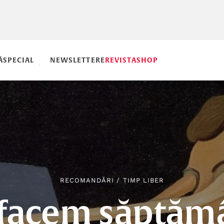
Ă
SPECIAL
NEWSLETTERE
REVISTA
SHOP
RECOMANDĂRI
/
TIMP LIBER
 facem săptăm