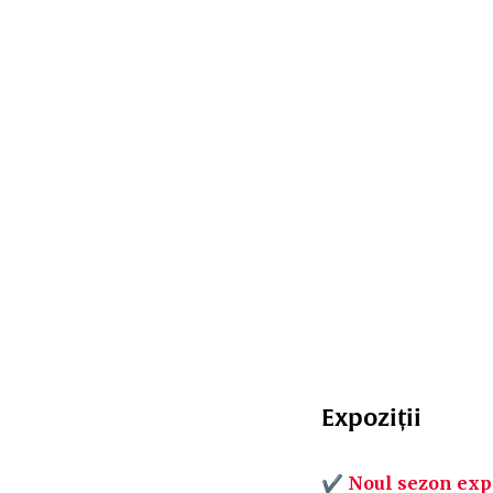
Expoziții
✔
Noul sezon ex