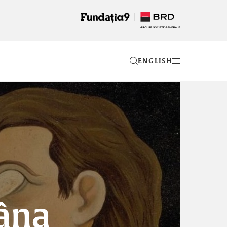
EN
âna