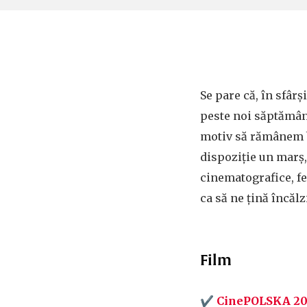
Se pare că, în sfârși
peste noi săptămâna
motiv să rămânem b
dispoziție un marș
cinematografice, fes
ca să ne țină încălzi
Film
✔
CinePOLSKA 2019