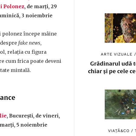
ui Polonez
, de marți, 29
uminică, 3 noiembrie
i polonez începe mâine
i despre
fake news
,
l, relația cu figura
ARTE VIZUALE
re cum frica poate deveni
Grădinarul udă to
tate mintală.
chiar și pe cele c
mance
lie
, București, de vineri,
marți, 5 noiembrie
VIAȚĂ&CO
/