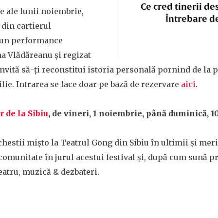
Ce cred tinerii de
le ale lunii noiembrie,
Întrebare d
din cartierul
 un performance
a Vlădăreanu și regizat
invită să-ți reconstitui istoria personală pornind de la p
lie. Intrarea se face doar pe bază de rezervare
aici
.
 de la Sibiu
, de vineri, 1 noiembrie, până duminică, 
hestii mișto la Teatrul Gong din Sibiu în ultimii și merit
o comunitate în jurul acestui festival și, după cum sună 
teatru, muzică & dezbateri.