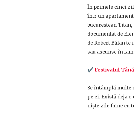
În primele cinci zi
într-un apartament 
bucureștean Titan,
documentat de Elen
de Robert Bălan te 
sau ascunse în fami
✔
Festivalul Tânăr
Se întâmplă multe c
pe ei. Există deja 
niște zile faine cu 