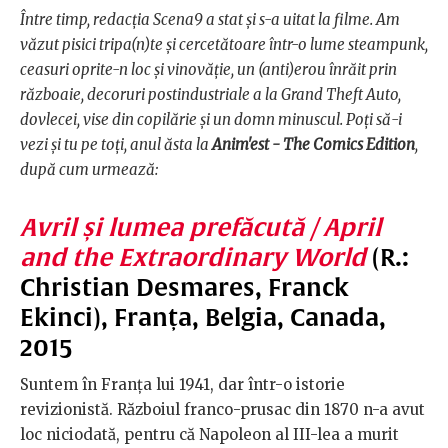
Între timp, redacția Scena9 a stat și s-a uitat la filme. Am
văzut pisici tripa(n)te și cercetătoare într-o lume steampunk,
ceasuri oprite-n loc și vinovăție, un (anti)erou înrăit prin
războaie, decoruri postindustriale a la Grand Theft Auto,
dovlecei, vise din copilărie și un domn minuscul. Poți să-i
vezi și tu pe toți, anul ăsta la
Anim'est - The Comics Edition
,
după cum urmează:
Avril și lumea prefăcută / April
and the Extraordinary World
(R.:
Christian Desmares, Franck
Ekinci), Franța, Belgia, Canada,
2015
Suntem în Franța lui 1941, dar într-o istorie
revizionistă. Războiul franco-prusac din 1870 n-a avut
loc niciodată, pentru că Napoleon al III-lea a murit