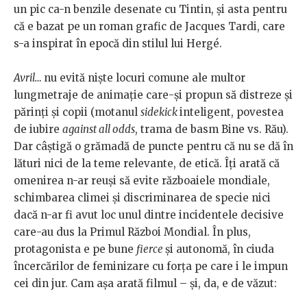
un pic ca-n benzile desenate cu Tintin, și asta pentru
că e bazat pe un roman grafic de Jacques Tardi, care
s-a inspirat în epocă din stilul lui Hergé.
Avril…
nu evită niște locuri comune ale multor
lungmetraje de animație care-și propun să distreze și
părinți și copii (motanul
sidekick
inteligent, povestea
de iubire
against all odds
, trama de basm Bine vs. Rău).
Dar câștigă o grămadă de puncte pentru că nu se dă în
lături nici de la teme relevante, de etică. Îți arată că
omenirea n-ar reuși să evite războaiele mondiale,
schimbarea climei și discriminarea de specie nici
dacă n-ar fi avut loc unul dintre incidentele decisive
care-au dus la Primul Război Mondial. În plus,
protagonista e pe bune
fierce
și autonomă, în ciuda
încercărilor de feminizare cu forța pe care i le impun
cei din jur. Cam așa arată filmul – și, da, e de văzut: