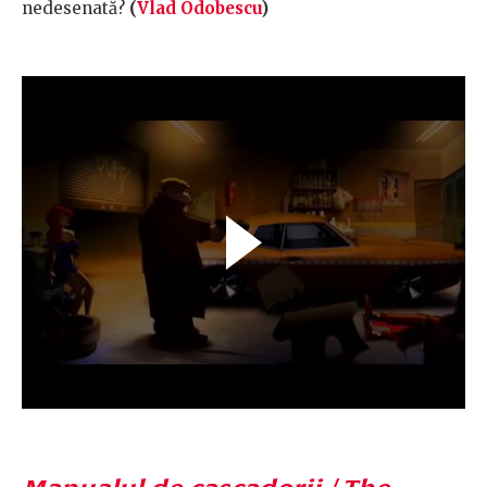
nedesenată?
(
Vlad Odobescu
)