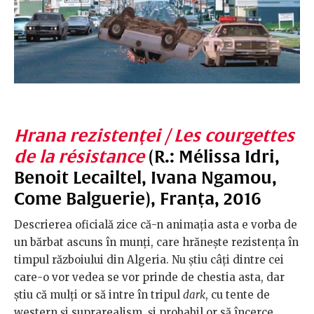
Hrana rezistenţei / Les courgettes
de la résistance
(R.: Mélissa Idri,
Benoit Lecailtel, Ivana Ngamou,
Come Balguerie), Franța, 2016
Descrierea oficială zice că-n animația asta e vorba de
un bărbat ascuns în munți, care hrănește rezistența în
timpul războiului din Algeria. Nu știu câți dintre cei
care-o vor vedea se vor prinde de chestia asta, dar
știu că mulți or să intre în tripul
dark
, cu tente de
western și suprarealism, și probabil or să încerce,