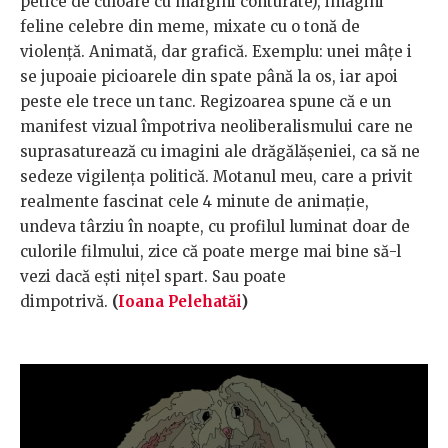
petice de culoare cu margini conturate), imagini
feline celebre din meme, mixate cu o tonă de
violență. Animată, dar grafică. Exemplu: unei mâțe i
se jupoaie picioarele din spate până la os, iar apoi
peste ele trece un tanc. Regizoarea spune că e un
manifest vizual împotriva neoliberalismului care ne
suprasaturează cu imagini ale drăgălășeniei, ca să ne
sedeze vigilența politică. Motanul meu, care a privit
realmente fascinat cele 4 minute de animație,
undeva târziu în noapte, cu profilul luminat doar de
culorile filmului, zice că poate merge mai bine să-l
vezi dacă ești nițel spart. Sau poate
dimpotrivă.
(
Ioana Pelehatăi
)