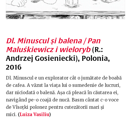
Dl. Minuscul şi balena / Pan
Maluśkiewicz i wieloryb
(R.:
Andrzej Gosieniecki), Polonia,
2016
Dl. Minuscul e un explorator cât o jumătate de boabă
de cafea. A văzut la viața lui o sumedenie de lucruri,
dar niciodată o balenă. Așa că pleacă în căutarea ei,
navigând pe-o coajă de nucă. Basm cântat c-o voce
de Vîsoțki polonez pentru cutezătorii mari și
mici.
(
Luiza Vasiliu
)