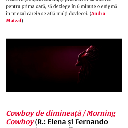
pentru prima oară, să dezlege în 6 minute o enigmă
în miezul căreia se află mulți dovlecei.
(
Andra
Matzal
)
Cowboy de dimineață / Morning
Cowboy
(R.: Elena și Fernando