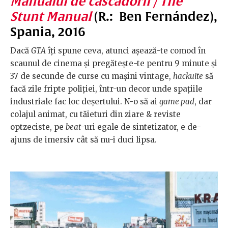
Manualul de cascadorii / The
Stunt Manual
(R.: Ben Fernández),
Spania, 2016
Dacă
GTA
îți spune ceva, atunci așează-te comod în
scaunul de cinema și pregătește-te pentru 9 minute și
37 de secunde de curse cu mașini vintage,
hackuite
să
facă zile fripte poliției, într-un decor unde spațiile
industriale fac loc deșertului. N-o să ai
game pad
, dar
colajul animat, cu tăieturi din ziare & reviste
optzeciste, pe
beat
-uri egale de sintetizator, e de-
ajuns de imersiv cât să nu-i duci lipsa.