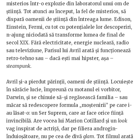
misterios într-o explozie din laboratorul unui om de
știință. Tot atunci au început, la fel de misterios, să
dispară oamenii de știință din întreaga lume. Edison,
Einstein, Fermi, cu tot cu potențialele lor descoperiri,
n-ajung niciodată să transforme lumea de final de
secol XIX. Fără electricitate, energie nucleară, radio
sau televiziune, Parisul lui Avril arată și funcționează
retro-tehno sau – dacă ești mai hipster, așa –
steampunk
.
Avril și-a pierdut părinții, oameni de știință. Locuiește
în sărăcie lucie, împreună cu motanul ei vorbitor,
Darwin, și se chinuie să-și regăsească familia – sau
măcar să redescopere formula „moștenirii” pe care i-
au lăsat-o: un Ser Suprem, care ar face orice ființă
invincibilă. Are vocea lui Marion Cotillard și un
look
vag inspirat de actriță, dar pe filiera androgin-
înduioșătoare, nu pe cea de divă
glam
. Tot filmul arată