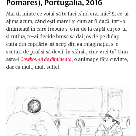
Pomares), Portugalia, 2016
Mai ții minte ce voiai să te faci când erai mic? Și ce-ai
ajuns acum, când ești
mare? Și cum ar fi dacă, într-o
dimineață în care trebuie s-o iei de la capăt cu job-ul
și rutina, te-ai decide brusc să dai jos de pe dulap
cutia din copilărie, să scoți din ea imaginația, s-o
scuturi de praf și să devii, în sfârșit, cine vrei tu? Cam
asta-i
Cowboy-ul de dimineață
, o animație fără cuvinte,
dar cu mult, mult suflet.