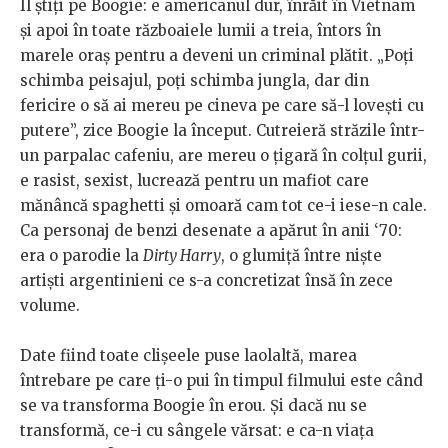
Îl știți pe Boogie: e americanul dur, înrăit în Vietnam
și apoi în toate războaiele lumii a treia, întors în
marele oraș pentru a deveni un criminal plătit. „Poți
schimba peisajul, poți schimba jungla, dar din
fericire o să ai mereu pe cineva pe care să-l lovești cu
putere”, zice Boogie la început. Cutreieră străzile într-
un parpalac cafeniu, are mereu o țigară în colțul gurii,
e rasist, sexist, lucrează pentru un mafiot care
mănâncă spaghetti și omoară cam tot ce-i iese-n cale.
Ca personaj de benzi desenate a apărut în anii ‘70:
era o parodie la
Dirty Harry
, o glumiță între niște
artiști argentinieni ce s-a concretizat însă în zece
volume.
Date fiind toate clișeele puse laolaltă, marea
întrebare pe care ți-o pui în timpul filmului este când
se va transforma Boogie în erou. Și dacă nu se
transformă, ce-i cu sângele vărsat: e ca-n viața