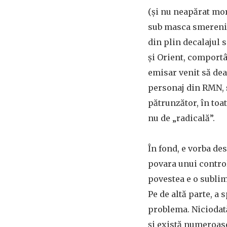
(și nu neapărat mor
sub masca smerenie
din plin decalajul 
și Orient, comport
emisar venit să dea
personaj din RMN, 
pătrunzător, în toat
nu de „radicală”.
În fond, e vorba des
povara unui control 
povestea e o sublim
Pe de altă parte, a
problema. Niciodat
și există numeroase