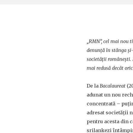
„RMN”, cel mai nou ti
denunță în stânga și-
societății românești.
mai redusă decât ori
De la
Bacalaureat
(2
adunat un nou rech
concentrată – puți
adresat societății n
pentru acesta din ca
srilankezi întâmpin