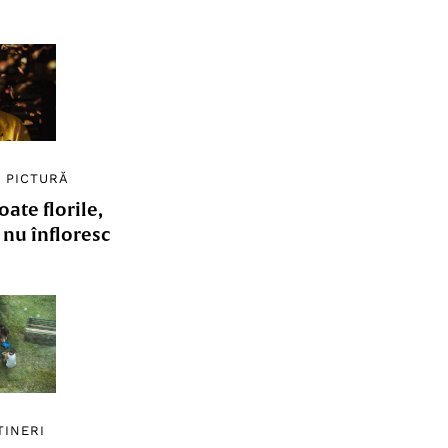
/
PICTURĂ
ate florile,
e nu înfloresc
TINERI