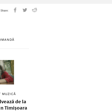
COMANDĂ
/
MUZICĂ
lvează de la
in Timișoara