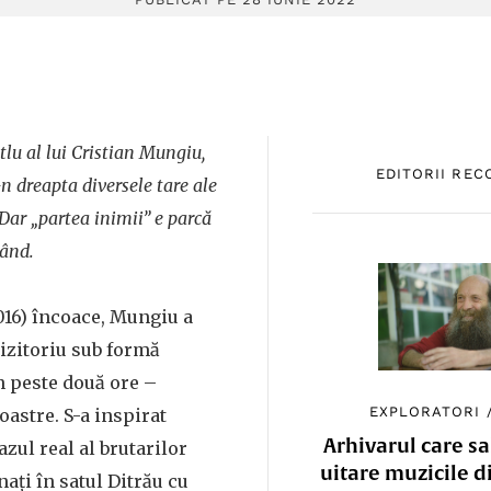
tlu al lui Cristian Mungiu,
EDITORII RE
n dreapta diversele tare ale
 Dar „partea inimii” e parcă
când.
016) încoace, Mungiu a
izitoriu sub formă
n peste două ore –
EXPLORATORI
oastre. S-a inspirat
Arhivarul care sa
zul real al brutarilor
uitare muzicile d
ați în satul Ditrău cu