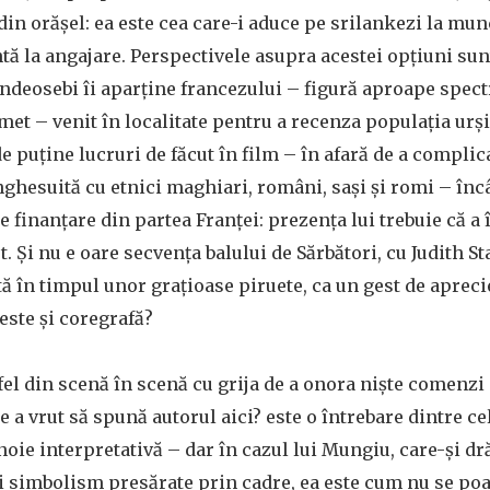
 din orășel: ea este cea care-i aduce pe srilankezi la mu
ă la angajare. Perspectivele asupra acestei opțiuni sun
deosebi îi aparține francezului – figură aproape spectr
t – venit în localitate pentru a recenza populația urși
de puține lucruri de făcut în film – în afară de a compli
ghesuită cu etnici maghiari, români, sași și romi – încât
e finanțare din partea Franței: prezența lui trebuie că a
t. Și nu e oare secvența balului de Sărbători, cu Judith S
tă în timpul unor grațioase piruete, ca un gest de apreci
este și coregrafă?
el din scenă în scenă cu grija de a onora niște comenzi
e a vrut să spună autorul aici? este o întrebare dintre ce
oie interpretativă – dar în cazul lui Mungiu, care-și d
și simbolism presărate prin cadre, ea este cum nu se poa