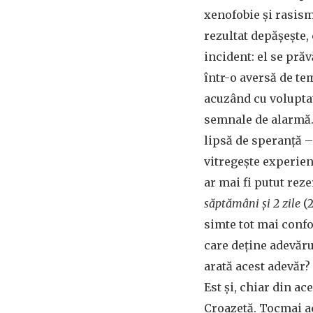
xenofobie și rasism
rezultat depășește,
incident: el se pră
într-o aversă de te
acuzând cu voluptat
semnale de alarmă.
lipsă de speranță –
vitregește experien
ar mai fi putut rez
săptămâni și 2 zile
(2
simte tot mai confo
care deține adevăr
arată acest adevăr?
Est și, chiar din ac
Croazetă. Tocmai a