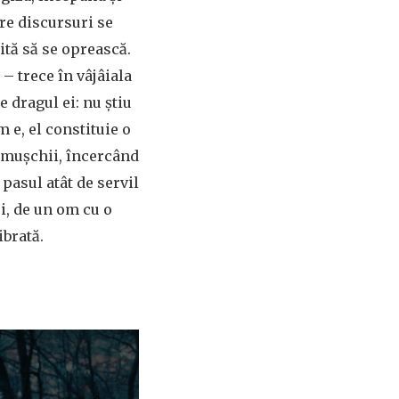
re discursuri se
ită să se oprească.
– trece în vâjâiala
 dragul ei: nu știu
m e, el constituie o
a mușchii, încercând
 pasul atât de servil
ci, de un om cu o
ibrată.