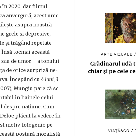
 în 2020, dar filmul
 ca anvergură, acest unic
vălește asupra noastră
me grele și depresive,
e și trăgând repetate
 Însă tocmai această
ARTE VIZUALE
 sau de umor – a tonului
Grădinarul udă to
ța de orice surpriză ne-
chiar și pe cele c
erva. Începând cu
4 luni, 3
007), Mungiu pare că se
rtabil în hainele celui
ul despre națiune. Cum
 Deloc plăcut la vedere în
est motiv, fotogenic pe
VIAȚĂ&CO
/
ceastă postură moralistă