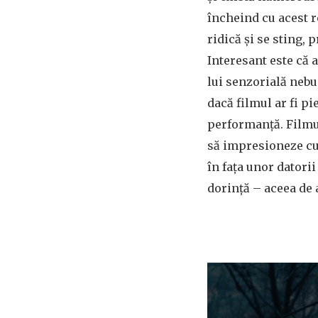
încheind cu acest 
ridică și se sting,
Interesant este că 
lui senzorială nebu
dacă filmul ar fi pi
performanță. Filmul
să impresioneze cu t
în fața unor datori
dorință – aceea de 