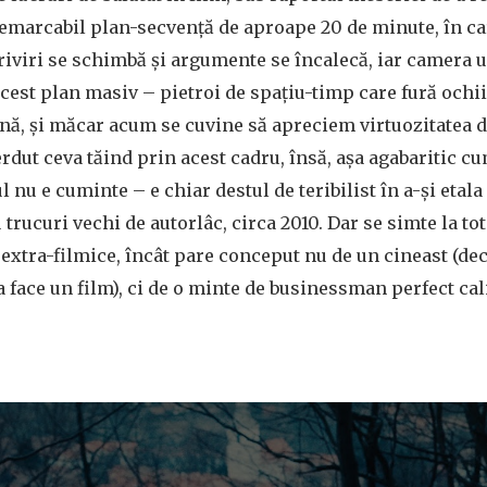
remarcabil plan-secvență de aproape 20 de minute, în ca
 priviri se schimbă și argumente se încalecă, iar camera u
acest plan masiv – pietroi de spațiu-timp care fură ochii 
nă, și măcar acum se cuvine să apreciem virtuozitatea de
erdut ceva tăind prin acest cadru, însă, așa agabaritic cu
 nu e cuminte – e chiar destul de teribilist în a-și etal
rucuri vechi de autorlâc, circa 2010. Dar se simte la tot
i extra-filmice, încât pare conceput nu de un cineast (de
a face un film), ci de o minte de businessman perfect cal