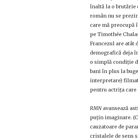
înaltă la o brutărie
român nu se prezint
care mă preocupă în
pe Timothée Chalame
Francezul are atât 
demografică deja în
o simplă condiție d
bani în plus la buge
interpretare) filma
pentru actrița care 
RMN
avansează astf
puțin imaginare. (C
cauzatoare de paran
cristalele de sens 