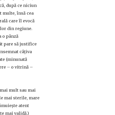
ncă, după ce niciun
t multe, însă cea
ală care îl evocă
lor din regiune.
ca o pânză
 pare să justifice
 însemnat câțiva
tate (minunată
ere – o vitrină –
 mai mult sau mai
le mai sterile, mare
rămuiește atent
te mai validă.)