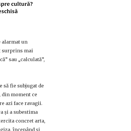
spre cultură?
eschisă
e alarmat un
t surprins mai
că” sau „calculată”,
e să fie subjugat de
ră, din moment ce
e azi face ravagii.
a și a subestima
rcita concret arta,
egiza, începând și