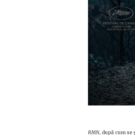
RMN
, după cum se ș