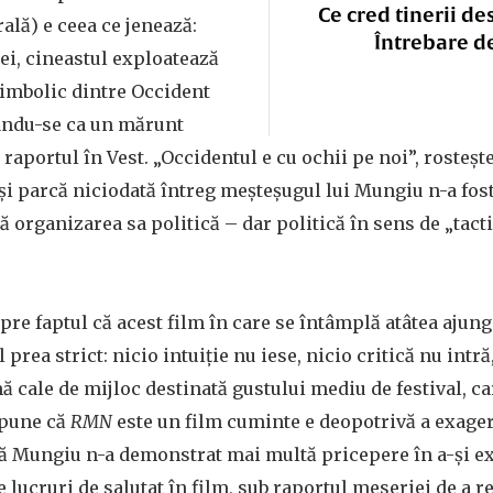
Ce cred tinerii de
ală) e ceea ce jenează:
Întrebare d
i, cineastul exploatează
simbolic dintre Occident
ându-se ca un mărunt
 raportul în Vest. „Occidentul e cu ochii pe noi”, rosteșt
și parcă niciodată întreg meșteșugul lui Mungiu n-a fos
ă organizarea sa politică – dar politică în sens de „tacti
pre faptul că acest film în care se întâmplă atâtea ajung
prea strict: nicio intuiție nu iese, nicio critică nu int
ă cale de mijloc destinată gustului mediu de festival, car
 spune că
RMN
este un film cuminte e deopotrivă a exager
ă Mungiu n-a demonstrat mai multă pricepere în a-și exe
 lucruri de salutat în film, sub raportul meseriei de a r