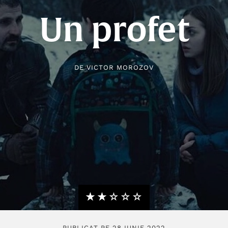
Un profet
DE
VICTOR MOROZOV
★★★★★
☆☆☆☆☆
PUBLICAT PE 28 IUNIE 2022