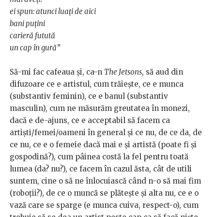
ei spun: atunci luați de aici
bani puțini
carieră futută
un cap în gură”
Să-mi fac cafeaua și, ca-n
The Jetsons
, să aud din
difuzoare ce e artistul, cum trăiește, ce e munca
(substantiv feminin), ce e banul (substantiv
masculin), cum ne măsurăm greutatea în monezi,
dacă e de-ajuns, ce e acceptabil să facem ca
artiști/femei/oameni în general și ce nu, de ce da, de
ce nu, ce e o femeie dacă mai e și artistă (poate fi și
gospodină?), cum pâinea costă la fel pentru toată
lumea (da? nu?), ce facem în cazul ăsta, cât de utili
suntem, cine o să ne înlocuiască când n-o să mai fim
(roboții?), de ce o muncă se plătește și alta nu, ce e o
vază care se sparge (e munca cuiva, respect-o), cum