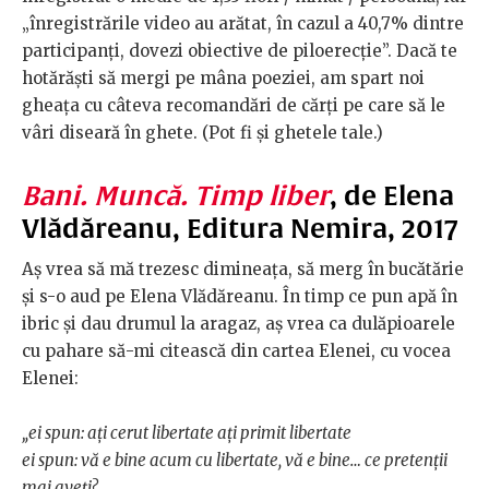
„înregistrările video au arătat, în cazul a 40,7% dintre
participanți, dovezi obiective de piloerecție”. Dacă te
hotărăști să mergi pe mâna poeziei, am spart noi
gheața cu câteva recomandări de cărți pe care să le
vâri diseară în ghete. (Pot fi și ghetele tale.)
Bani. Muncă. Timp liber
,
de Elena
Vlădăreanu, Editura Nemira, 2017
Aș vrea să mă trezesc dimineața, să merg în bucătărie
și s-o aud pe Elena Vlădăreanu. În timp ce pun apă în
ibric și dau drumul la aragaz, aș vrea ca dulăpioarele
cu pahare să-mi citească din cartea Elenei, cu vocea
Elenei:
„ei spun: ați cerut libertate ați primit libertate
ei spun: vă e bine acum cu libertate, vă e bine… ce pretenții
mai aveți?