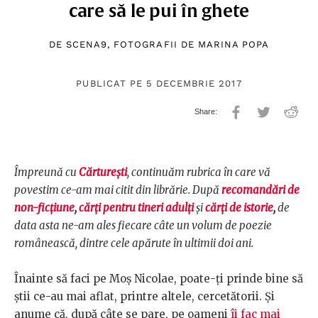
care să le pui în ghete
DE
SCENA9
, FOTOGRAFII DE
MARINA POPA
PUBLICAT PE 5 DECEMBRIE 2017
Împreună cu
Cărturești
, continuăm rubrica în care vă
povestim ce-am mai citit din librărie. După
recomandări de
non-ficțiune
,
cărți pentru tineri adulți
și
cărți de istorie
,
de
data asta ne-am ales fiecare câte un volum de poezie
românească, dintre cele apărute în ultimii doi ani.
Înainte să faci pe Moș Nicolae, poate-ți prinde bine să
știi ce-au mai aflat, printre altele, cercetătorii. Și
anume că, după câte se pare, pe oameni
îi fac mai