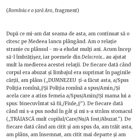
(
Romînia e o țară Aro
, fragment)
După ce mi-am dat seama de asta, am continuat să o
citesc pe Medeea Iancu plângând. Am o relație
stranie cu plânsul - m-a eludat mulți ani. Acum încep
să-l îmbrățișez, iar poemele din
Delacroix...
au ajutat
mult la medierea acestei relații. De fiecare dată când
corpul era abuzat și limbajul era suprimat în paginile
cărții, am plâns („
DUMNEZEU ți-a făcut asta, a/Spus
Poliția romînă,//Și Poliția romînă a spus/Amin,/Și
acela care a atins femeia a/Spus/Amin//Și mama lui a
spus: binecuvîntat să fii,/Fiule,//”). De fiecare dată
când mi s-a pus nodul în gât și mi s-a strâns stomacul
(„TRĂIASCĂ mult copilul/Care/Nu/A fost/Abuzat.”). De
fiecare dată când am citit și am spus da, am trăit asta,
am plâns, am însemnat, am citit mai departe și am