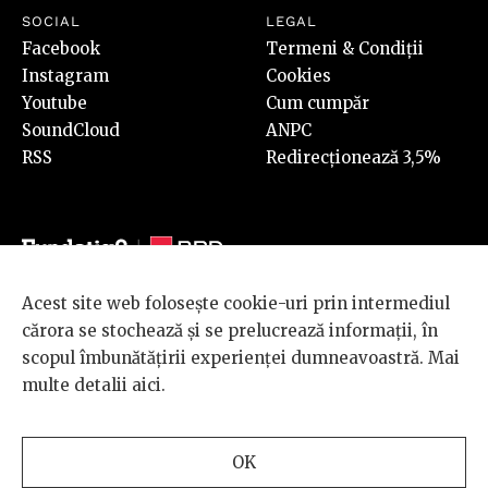
SOCIAL
LEGAL
Facebook
Termeni & Condiții
Instagram
Cookies
Youtube
Cum cumpăr
SoundCloud
ANPC
RSS
Redirecționează 3,5%
Acest site web folosește cookie-uri prin intermediul
© 2026 BRD Groupe Société Générale, toate drepturile rezervate.
cărora se stochează și se prelucrează informații, în
Scena 9 este un proiect sustinut de
BRD GROUPE SOCIÉTÉ
scopul îmbunătățirii experienței dumneavoastră. Mai
GÉNÉRALE
.
multe detalii
aici
.
Design and development
OK
by
INTERKORP