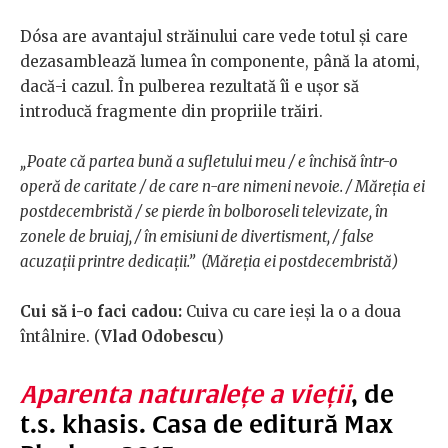
Dósa are avantajul străinului care vede totul și care
dezasamblează lumea în componente, până la atomi,
dacă-i cazul. În pulberea rezultată îi e ușor să
introducă fragmente din propriile trăiri.
„Poate că partea bună a sufletului meu / e închisă într-o
operă de caritate / de care n-are nimeni nevoie. / Măreția ei
postdecembristă / se pierde în bolboroseli televizate, în
zonele de bruiaj, / în emisiuni de divertisment, / false
acuzații printre dedicații.” (Măreția ei postdecembristă)
Cui să i-o faci cadou:
Cuiva cu care ieși la o a doua
întâlnire. (
Vlad Odobescu
)
Aparenta naturalețe a vieții
, de
t.s. khasis. Casa de editură Max