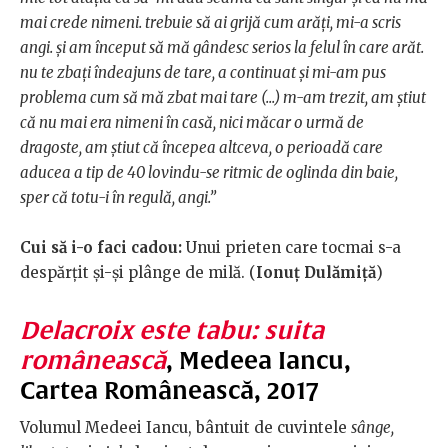
mai crede nimeni. trebuie să ai grijă cum arăţi, mi-a scris
angi. şi am început să mă gândesc serios la felul în care arăt.
nu te zbaţi îndeajuns de tare, a continuat şi mi-am pus
problema cum să mă zbat mai tare (
...) m-am trezit, am ştiut
că nu mai era nimeni în casă, nici măcar o urmă de
dragoste, am ştiut că începea altceva, o perioadă care
aducea a tip de 40 lovindu-se ritmic de oglinda din baie,
sper că totu-i în regulă, angi.”
Cui să i-o faci cadou:
Unui prieten care tocmai s-a
despărțit și-și plânge de milă. (
Ionuț Dulămiță
)
Delacroix este tabu: suita
românească
, Medeea Iancu,
Cartea Românească, 2017
Volumul Medeei Iancu, bântuit de cuvintele
sânge,