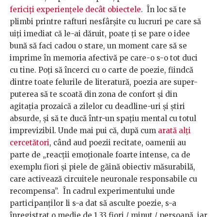
fericiți experiențele decât obiectele
. În loc să te
plimbi printre rafturi nesfârșite cu lucruri pe care să
uiți imediat că le-ai dăruit, poate ți se pare o idee
bună să faci cadou o stare, un moment care să se
imprime în memoria afectivă pe care-o s-o tot duci
cu tine. Poți să încerci cu o carte de poezie, fiindcă
dintre toate felurile de literatură, poezia are super-
puterea să te scoată din zona de confort și din
agitația prozaică a zilelor cu deadline-uri și știri
absurde, și să te ducă într-un spațiu mental cu totul
imprevizibil. Unde mai pui că, după cum
arată alți
cercetători
, când aud poezii recitate, oamenii au
parte de „reacții emoționale foarte intense, ca de
exemplu fiori și piele de găină obiectiv măsurabilă,
care activează circuitele neuronale responsabile cu
recompensa”. În cadrul experimentului unde
participanților li s-a dat să asculte poezie, s-a
înregistrat o medie de 1,33 fiori / minut / persoană, iar