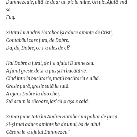
Dumnezeule, uită-te doar un pic la mine. Un pic. Ajută-mă
să
Fug.
Și tata lui Andrei Hotoboc își aduce aminte de Cristi,
Contabilul care fura, de Dobre.
Da, da, Dobre, ce s-a ales de el?
Ha! Dobre a furat, de i-a ajutat Dumnezeu.
A furat gresie de și-a pus și în bucătărie.
Cînd intri în bucătărie, toată bucătăria e albă.
Gresie pură, gresie sută la sută.
A ajuns Dobre la doo chei,
Stă acum la răcoare, las’ că și așa e cald.
Și mai pune tata lui Andrei Hotoboc un pahar de țuică
Și-și mai aduce aminte ba de unul, ba de altul
Cărora le-a ajutat Dumnezeu.”