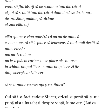
salar
vrem să fim lăsați să ne scoatem țara din căcat
ei pot să scoată țara din căcat doar dacă se țin departe
de prostime, pulime, sărăcime
ei sunt elita (...)
elita spune: e vina noastră că nu au de muncă?
e vina noastră că le place să lenevească mai mult decât să
muncească?
noi nu-i credem
nu le-a plăcut cartea, nu le place nici munca
în schimb timpul liber… numai timp liber să fie
timp liber și bani din cer
să se termine cu asistații și cu tătuca”
Cui să i-o faci cadou
: Sincer, oricui suportă să-și mai
pună niște întrebări despre viață, lume etc. (
Luiza