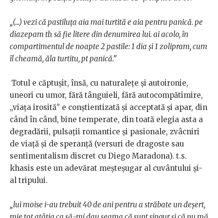
„(...)
vezi că pastiluţa aia mai turtită e aia pentru panică. pe
diazepam tb. să fie litere din denumirea lui. ai acolo, în
compartimentul de noapte 2 pastile: 1 dia şi 1 zolipram, cum
îl cheamă, ăla turtitu, pt panică.”
Totul e căptuşit, însă, cu naturaleţe şi autoironie,
uneori cu umor, fără tânguieli, fără autocompătimire,
„viaţa irosită” e conştientizată şi acceptată şi apar, din
când în când, bine temperate, din toată elegia asta a
degradării, pulsaţii romantice şi pasionale, zvâcniri
de viaţă şi de speranţă (versuri de dragoste sau
sentimentalism discret cu Diego Maradona). t.s.
khasis este un adevărat meşteşugar al cuvântului şi-
al tripului.
„lui moise i-au trebuit 40 de ani pentru a străbate un deşert,
mie tot atâţia ca să-mi dau seama că sunt singur şi că nu mă