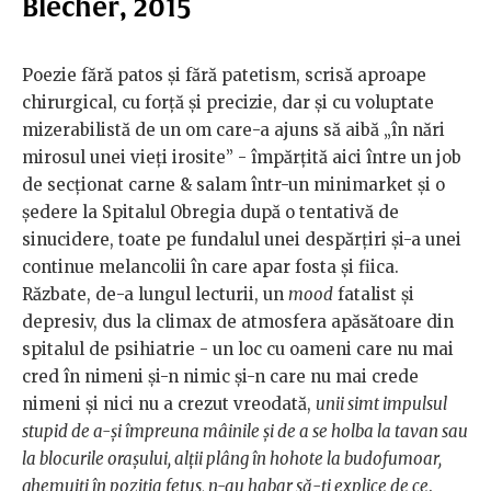
Blecher, 2015
Poezie fără patos şi fără patetism, scrisă aproape
chirurgical, cu forţă şi precizie, dar şi cu voluptate
mizerabilistă de un om care-a ajuns să aibă
„în nări
mirosul unei vieţi irosite” - împărţită aici între un job
de secţionat carne & salam într-un minimarket şi o
şedere la Spitalul Obregia după o tentativă de
sinucidere, toate pe fundalul unei despărţiri şi-a unei
continue melancolii în care apar fosta şi fiica.
Răzbate, de-a lungul lecturii, un
mood
fatalist şi
depresiv, dus la climax de atmosfera apăsătoare din
spitalul de psihiatrie - un loc cu oameni care nu mai
cred în nimeni şi-n nimic şi-n care nu mai crede
nimeni şi nici nu a crezut vreodată,
unii simt impulsul
stupid de a-şi împreuna mâinile şi de a se holba la tavan sau
la blocurile oraşului, alţii plâng în hohote la budofumoar,
ghemuiţi în poziţia fetus, n-au habar să-ţi explice de ce
.