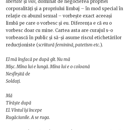
libertate
și
viol
, dominat de negocierea propriei
corporalități și a propriului limbaj – în mod special în
relație cu abuzul sexual – vorbește exact aceeași
limbă pe care o vorbesc și eu. Diferența e că eu o
vorbesc doar cu mine. Cartea asta are curajul s-o
vorbească în public și să-și asume riscul etichetărilor
reducționiste (
scriitură feminină, patetism etc.
).
El mă înșfacă pe după gît. Nu mă
Mișc. Mîna lui e lungă. Mîna lui e o coloană
Nesfîrșită de
Soldați.
Mă
Tîrăște după
El. Vîntul își începe
Rugăciunile.
A se ruga.