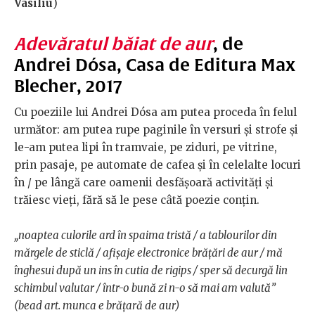
Vasiliu
)
Adevăratul băiat de aur
, de
Andrei Dósa, Casa de Editura Max
Blecher, 2017
Cu poeziile lui Andrei Dósa am putea proceda în felul
următor: am putea rupe paginile în versuri și strofe și
le-am putea lipi în tramvaie, pe ziduri, pe vitrine,
prin pasaje, pe automate de cafea și în celelalte locuri
în / pe lângă care oamenii desfășoară activități și
trăiesc vieți, fără să le pese câtă poezie conțin.
„noaptea culorile ard în spaima tristă / a tablourilor din
mărgele de sticlă / afișaje electronice brățări de aur / mă
înghesui după un ins în cutia de rigips / sper să decurgă lin
schimbul valutar / într-o bună zi n-o să mai am valută”
(bead art. munca e brățară de aur)