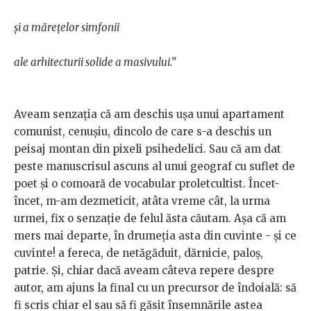
și a mărețelor simfonii
ale arhitecturii solide a masivului.”
Aveam senzația că am deschis ușa unui apartament
comunist, cenușiu, dincolo de care s-a deschis un
peisaj montan din pixeli psihedelici. Sau că am dat
peste manuscrisul ascuns al unui geograf cu suflet de
poet și o comoară de vocabular proletcultist. Încet-
încet, m-am dezmeticit, atâta vreme cât, la urma
urmei, fix o senzație de felul ăsta căutam. Așa că am
mers mai departe, în drumeția asta din cuvinte - și ce
cuvinte!
a fereca, de netăgăduit, dărnicie, paloș,
patrie. Și, chiar dacă aveam câteva repere despre
autor, am ajuns la final cu un precursor de îndoială: să
fi scris chiar el sau să fi găsit însemnările astea