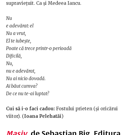
supraviețuit. Ca și Medeea Iancu.
Nu
e adevărat: el
Nu a vrut,
El te iubește,
Poate că trece printr-o perioadă
Dificilă,
Nu,
nu e adevărat,
Nu ai nicio dovadă.
Ai băut cumva?
De ce nu te-ai luptat?
Cui să i-o faci cadou
:
Fostului prieten (și oricărui
viitor). (
Ioana Pelehatăi
)
Masiv
, de Sebastian Big, Editura