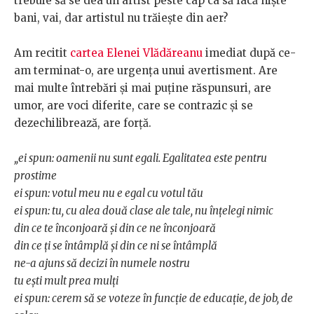
trebuie să se dea un artist peste cap ca să facă niște
bani, vai, dar artistul nu trăiește din aer?
Am recitit
cartea Elenei Vlădăreanu
imediat după ce-
am terminat-o, are urgența unui avertisment. Are
mai multe întrebări și mai puține răspunsuri, are
umor, are voci diferite, care se contrazic și se
dezechilibrează, are forță.
„ei spun: oamenii nu sunt egali. Egalitatea este pentru
prostime
ei spun: votul meu nu e egal cu votul tău
ei spun: tu, cu alea două clase ale tale, nu înțelegi nimic
din ce te înconjoară și din ce ne înconjoară
din ce ți se întâmplă și din ce ni se întâmplă
ne-a ajuns să decizi în numele nostru
tu ești mult prea mulți
ei spun: cerem să se voteze în funcție de educație, de job, de