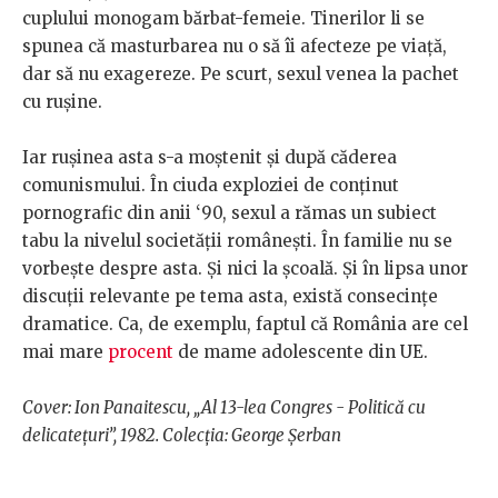
cuplului monogam bărbat-femeie. Tinerilor li se
spunea că masturbarea nu o să îi afecteze pe viață,
dar să nu exagereze. Pe scurt, sexul venea la pachet
cu rușine.
Iar rușinea asta s-a moștenit și după căderea
comunismului. În ciuda exploziei de conținut
pornografic din anii ‘90, sexul a rămas un subiect
tabu la nivelul societății românești. În familie nu se
vorbește despre asta. Și nici la școală. Și în lipsa unor
discuții relevante pe tema asta, există consecințe
dramatice. Ca, de exemplu, faptul că România are cel
mai mare
procent
de mame adolescente din UE.
Cover: Ion Panaitescu, „Al 13-lea Congres - Politică cu
delicatețuri”, 1982. Colecția: George Șerban