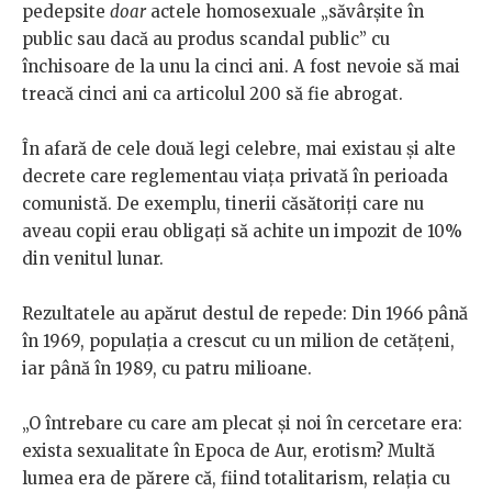
pedepsite
doar
actele homosexuale „săvârșite în
public sau dacă au produs scandal public” cu
închisoare de la unu la cinci ani. A fost nevoie să mai
treacă cinci ani ca articolul 200 să fie abrogat.
În afară de cele două legi celebre, mai existau și alte
decrete care reglementau viața privată în perioada
comunistă. De exemplu, tinerii căsătoriți care nu
aveau copii erau obligați să achite un impozit de 10%
din venitul lunar.
Rezultatele au apărut destul de repede: Din 1966 până
în 1969, populația a crescut cu un milion de cetățeni,
iar până în 1989, cu patru milioane.
„O întrebare cu care am plecat și noi în cercetare era:
exista sexualitate în Epoca de Aur, erotism? Multă
lumea era de părere că, fiind totalitarism, relația cu