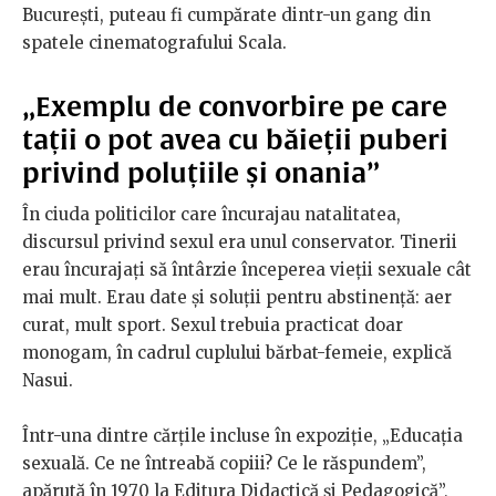
București, puteau fi cumpărate dintr-un gang din
spatele cinematografului Scala.
„Exemplu de convorbire pe care
tații o pot avea cu băieții puberi
privind poluțiile și onania”
În ciuda politicilor care încurajau natalitatea,
discursul privind sexul era unul conservator. Tinerii
erau încurajați să întârzie începerea vieții sexuale cât
mai mult. Erau date și soluții pentru abstinență: aer
curat, mult sport. Sexul trebuia practicat doar
monogam, în cadrul cuplului bărbat-femeie, explică
Nasui.
Într-una dintre cărțile incluse în expoziție, „Educația
sexuală. Ce ne întreabă copiii? Ce le răspundem”,
apărută în 1970 la Editura Didactică și Pedagogică”,