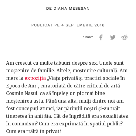
DE
DIANA MESEȘAN
PUBLICAT PE 4 SEPTEMBRIE 2018
Am crescut cu multe tabuuri despre sex. Unele sunt
moștenire de familie. Altele, moștenire culturală. Am
mers la
expoziția
„Viața privată și practici sociale în
Epoca de Aur”, curatoriată de către criticul de artă
Cosmin Nasui, ca să înțeleg un pic mai bine
moștenirea asta. Până una alta, mulți dintre noi am
fost concepuți atunci, iar părințiii noștri și-au trăit
tinerețea în anii ăia. Cât de îngrădită era sexualitatea
în comunism? Cum era exprimată în spațiul public?
Cum era trăită în privat?