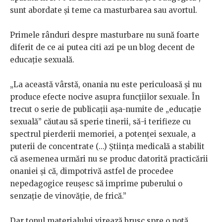
sunt abordate și teme ca masturbarea sau avortul.
Primele rânduri despre masturbare nu sună foarte
diferit de ce ai putea citi azi pe un blog decent de
educație sexuală.
„La această vârstă, onania nu este periculoasă și nu
produce efecte nocive asupra funcțiilor sexuale. În
trecut o serie de publicații așa-numite de „educație
sexuală” căutau să sperie tinerii, să-i terifieze cu
spectrul pierderii memoriei, a potenței sexuale, a
puterii de concentrate (...) Știința medicală a stabilit
că asemenea urmări nu se produc datorită practicării
onaniei și că, dimpotrivă astfel de procedee
nepedagogice reușesc să imprime puberului o
senzație de vinovăție, de frică.”
Dar tonul materialului virează brusc spre o notă