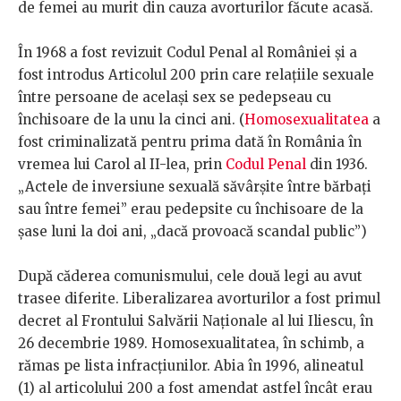
de femei au murit din cauza avorturilor făcute acasă.
În 1968 a fost revizuit Codul Penal al României și a
fost introdus Articolul 200 prin care relațiile sexuale
între persoane de același sex se pedepseau cu
închisoare de la unu la cinci ani. (
Homosexualitatea
a
fost criminalizată pentru prima dată în România în
vremea lui Carol al II-lea, prin
Codul Penal
din 1936.
„Actele de inversiune sexuală săvârșite între bărbați
sau între femei” erau pedepsite cu închisoare de la
șase luni la doi ani, „dacă provoacă scandal public”)
După căderea comunismului, cele două legi au avut
trasee diferite. Liberalizarea avorturilor a fost primul
decret al Frontului Salvării Naționale al lui Iliescu, în
26 decembrie 1989. Homosexualitatea, în schimb, a
rămas pe lista infracțiunilor. Abia în 1996, alineatul
(1) al articolului 200 a fost amendat astfel încât erau