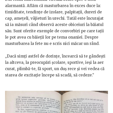
alarmantă. Aflăm că masturbarea în exces duce la:
timiditate, tendințe de izolare, palpitații, dureri de
cap, amețeli, vâjieturi în urechi. Tatăl este încurajat
să ia măsuri când observă aceste obiceiuri la băiatul
său. Sunt oferite exemple de convorbiri pe care tații
le pot avea cu băieții lor pe tema onaniei. Despre
masturbarea la fete nu e scris nici măcar un rând.
„Dacă simți astfel de dorințe, încearcă să te gândești
la altceva, la preocupări școlare, sportive, ieși la aer
curat, plimbă-te, fă sport, un duș rece și vei vedea că
starea de excitație începe să scadă, să cedeze.”