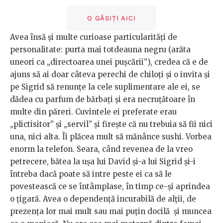
O GĂSIȚI AICI
Avea însă și multe curioase particularități de
personalitate: purta mai totdeauna negru (arăta
uneori ca „directoarea unei pușcării”), credea că e de
ajuns să ai doar câteva perechi de chiloți și o invita și
pe Sigrid să renunțe la cele suplimentare ale ei, se
dădea cu parfum de bărbați și era necruțătoare în
multe din păreri. Cuvintele ei preferate erau
„plictisitor” și „servil” și firește că nu trebuia să fii nici
una, nici alta. Îi plăcea mult să mănânce sushi. Vorbea
enorm la telefon. Seara, când revenea de la vreo
petrecere, bătea la ușa lui David și-a lui Sigrid și-i
întreba dacă poate să intre peste ei ca să le
povestească ce se întâmplase, în timp ce-și aprindea
o țigară. Avea o dependență incurabilă de alții, de
prezența lor mai mult sau mai puțin docilă și muncea