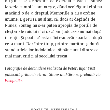
Nu știu ce să zic despre toate detaliile astea – Nunez
le scrie cum și le amintește, dând ocol figurii ei și nu
atacând-o de-a dreptul. Memoriile n-au o ordine
anume. E greu să nu simți că, dacă ar depinde de
Nunez, Sontag nu s-ar putea apropia de porțile de
cleștar ale raiului nici dacă am judeca-o numai după
intenții. Și poate că asta e într-adevăr soarta ei după
ce-a murit. Dar între timp, printre muritori și după
standardele lor îndoielnice, rămâne unul dintre cei
mai mari critici ai secolului trecut.
Fotografie de deschidere realizată de Peter Hujar First
publicată prima de Farrar, Straus and Giroux, preluată via
Wikipedia
.
POATE TE INTERESEAZĂ ȘI