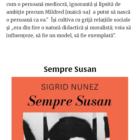
cum o persoană mediocră, ignorantă și lipsită de
ambiție precum Mildred [maică-sa] a putut să nască
o persoană ca ea.” Își cultiva cu grijă relațiile sociale
și „era din fire o natură didactică și moralistă; voia să
influențeze, să fie un model, să fie exemplară”.
Sempre Susan