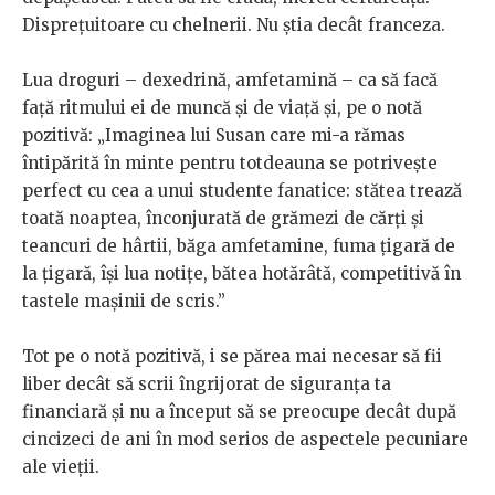
Disprețuitoare cu chelnerii. Nu știa decât franceza.
Lua droguri – dexedrină, amfetamină – ca să facă
față ritmului ei de muncă și de viață și, pe o notă
pozitivă: „Imaginea lui Susan care mi-a rămas
întipărită în minte pentru totdeauna se potrivește
perfect cu cea a unui studente fanatice: stătea trează
toată noaptea, înconjurată de grămezi de cărți și
teancuri de hârtii, băga amfetamine, fuma țigară de
la țigară, își lua notițe, bătea hotărâtă, competitivă în
tastele mașinii de scris.”
Tot pe o notă pozitivă, i se părea mai necesar să fii
liber decât să scrii îngrijorat de siguranța ta
financiară și nu a început să se preocupe decât după
cincizeci de ani în mod serios de aspectele pecuniare
ale vieții.