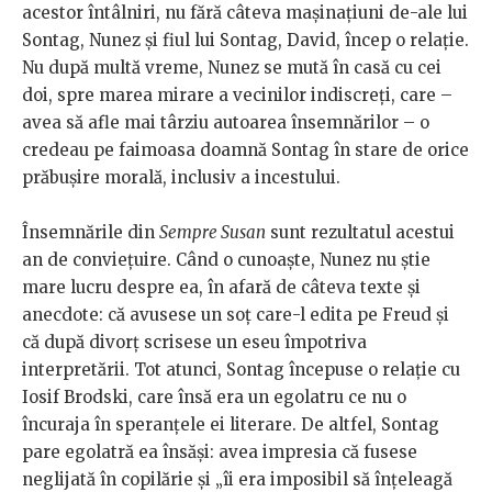
acestor întâlniri, nu fără câteva mașinațiuni de-ale lui
Sontag, Nunez și fiul lui Sontag, David, încep o relație.
Nu după multă vreme, Nunez se mută în casă cu cei
doi, spre marea mirare a vecinilor indiscreți, care –
avea să afle mai târziu autoarea însemnărilor – o
credeau pe faimoasa doamnă Sontag în stare de orice
prăbușire morală, inclusiv a incestului.
Însemnările din
Sempre Susan
sunt rezultatul acestui
an de conviețuire. Când o cunoaște, Nunez nu știe
mare lucru despre ea, în afară de câteva texte și
anecdote: că avusese un soț care-l edita pe Freud și
că după divorț scrisese un eseu împotriva
interpretării. Tot atunci, Sontag începuse o relație cu
Iosif Brodski, care însă era un egolatru ce nu o
încuraja în speranțele ei literare. De altfel, Sontag
pare egolatră ea însăși: avea impresia că fusese
neglijată în copilărie și „îi era imposibil să înțeleagă