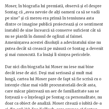
Moser, în biografia lui premiată, observă și el despre
Sontag că „avea nevoie de alți oameni ca să se vadă
pe sine” și că mereu era prinsă în tensiunea asta
dintre ce imagine publică proiectează și ce sentiment
instabil de sine încearcă să conserve suficient cât să
nu se piardă în dansul de oglinzi al faimei.
Amenințarea acestei disoluții a adevăratului sine nu
putea decât să crească pe măsură ce Sontag a devenit
și mai cunoscută. Ea însăși îi simțea pericolele.
Dar nici din biografia lui Moser nu iese mai bine
decât iese de aici. Deși mai serioasă și mult mai
lungă, cartea lui Moser pare de fapt să fie scrisă cu o
intenție chiar mai vădit procuratorială decât asta,
care măcar păstrează un aer de familiaritate sau se
forțează s-o înțeleagă pe Sontag ca personalitate, nu
doar ca obiect de analiză. Moser citează o iubită de-a