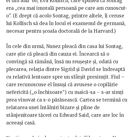
ei din anii ’60, Eva Kollisch, care spunea că Sontag
era „cea mai imorală persoană pe care am cunoscut-
o”. (E drept că acolo Sontag, printre altele, îi ceruse
lui Kollisch să dea în locul ei examenul de germană,
necesar pentru școala doctorală de la Harvard.)
În cele din urmă, Nunez pleacă din casa lui Sontag,
care știe că pleacă din cauza ei. Încearcă să o
convingă să rămână, însă nu reușește și, odată cu
plecarea, relația dintre Sigrid și David se îndreaptă
cu relativă lentoare spre un sfârșit presimțit. Fiul –
care recunoscuse el însuși că avusese o copilărie
nefericită („o închisoare”) cu maică-sa – s-ar simți
prea vinovat ca s-o părăsească. Cartea se termină cu
relatarea unei întâlniri bizare și pline de
stânjenitoare tăceri cu Edward Said, care are loc în
aceeași casă.