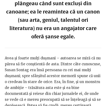
plângeau când sunt excluși din
canoane; ea le reamintea că un canon
(sau arta, geniul, talentul ori
literatura) nu era un angajator care
oferă șanse egale.
Avea și foarte mulți dușmani – autoarea se miră că nu
părea să fie conștientă de asta. Dintre câte cunoscuse,
Susan Sontag era însă persoana cu cei mai mulți
dușmani; spre sfârșitul acestor memorii spune că unii
o credeau în stare de orice. Era, în fine, și un monstru
de ambiție – trăsătura asta este și ea bine
documentată și reiese din chiar jurnalele ei, de unde
se vede că e mereu preocupată să se înțeleagă și să se
depășească. Putea să fie crudă, mereu certăreață.