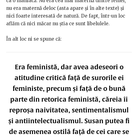
ca o maniacă. Nu era cea mai maternă dintre femei,
nu era maternă deloc (asta apare și în alte texte) și
nici foarte interesată de natură. De fapt, într-un loc
aflăm că nici măcar nu știa ce sunt libelulele.
În alt loc ni se spune că:
Era feministă, dar avea adeseori o
atitudine critică față de surorile ei
feministe, precum și față de o bună
parte din retorica feministă, căreia îi
reproșa naivitatea, sentimentalismul
și antiintelectualismul. Susan putea fi
de asemenea ostilă față de cei care se