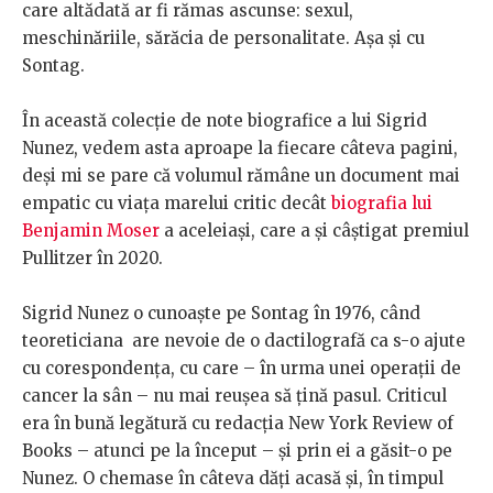
care altădată ar fi rămas ascunse: sexul,
meschinăriile, sărăcia de personalitate. Așa și cu
Sontag.
În această colecție de note biografice a lui Sigrid
Nunez, vedem asta aproape la fiecare câteva pagini,
deși mi se pare că volumul rămâne un document mai
empatic cu viața marelui critic decât
biografia lui
Benjamin Moser
a aceleiași, care a și câștigat premiul
Pullitzer în 2020.
Sigrid Nunez o cunoaște pe Sontag în 1976, când
teoreticiana are nevoie de o dactilografă ca s-o ajute
cu corespondența, cu care – în urma unei operații de
cancer la sân – nu mai reușea să țină pasul. Criticul
era în bună legătură cu redacția New York Review of
Books – atunci pe la început – și prin ei a găsit-o pe
Nunez. O chemase în câteva dăți acasă și, în timpul