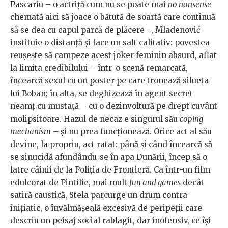
Pascariu – o actriță cum nu se poate mai
no nonsense
chemată aici să joace o bătută de soartă care continuă
să se dea cu capul parcă de plăcere –, Mladenović
instituie o distanță și face un salt calitativ: povestea
reușește să campeze acest joker feminin absurd, aflat
la limita credibilului – într-o scenă remarcată,
încearcă sexul cu un poster pe care tronează silueta
lui Boban; în alta, se deghizează în agent secret
neamț cu mustață – cu o dezinvoltură pe drept cuvânt
molipsitoare. Hazul de necaz e singurul său
coping
mechanism
– și nu prea funcționează. Orice act al său
devine, la propriu, act ratat: până și când încearcă să
se sinucidă afundându-se în apa Dunării, încep să o
latre câinii de la Poliția de Frontieră. Ca într-un film
edulcorat de Pintilie, mai mult
fun and games
decât
satiră caustică, Stela parcurge un drum contra-
inițiatic, o învălmășeală excesivă de peripeții care
descriu un peisaj social rablagit, dar inofensiv, ce își