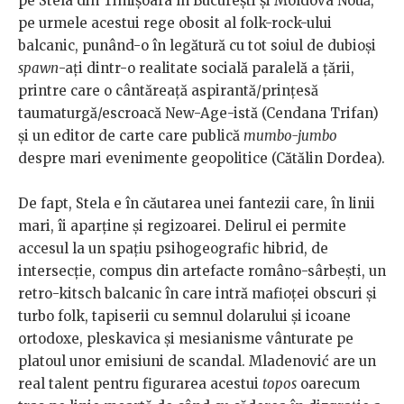
pe Stela din Timișoara în București și Moldova Nouă,
pe urmele acestui rege obosit al folk-rock-ului
balcanic, punând-o în legătură cu tot soiul de dubioși
spawn
-ați dintr-o realitate socială paralelă a țării,
printre care o cântăreață aspirantă/prințesă
taumaturgă/escroacă New-Age-istă (Cendana Trifan)
și un editor de carte care publică
mumbo-jumbo
despre mari evenimente geopolitice (Cătălin Dordea).
De fapt, Stela e în căutarea unei fantezii care, în linii
mari, îi aparține și regizoarei. Delirul ei permite
accesul la un spațiu psihogeografic hibrid, de
intersecție, compus din artefacte româno-sârbești, un
retro-kitsch balcanic în care intră mafioței obscuri și
turbo folk, tapiserii cu semnul dolarului și icoane
ortodoxe, pleskavica și mesianisme vânturate pe
platoul unor emisiuni de scandal. Mladenović are un
real talent pentru figurarea acestui
topos
oarecum