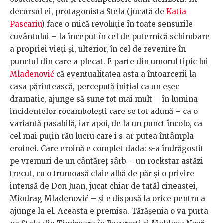
decursul ei, protagonista Stela (jucată de
Katia
Pascariu
) face o mică revoluție în toate sensurile
cuvântului – la început în cel de puternică schimbare
a propriei vieți și, ulterior, în cel de revenire în
punctul din care a plecat. E parte din umorul tipic lui
Mladenović
că eventualitatea asta a întoarcerii la
casa părintească, percepută inițial ca un eșec
dramatic, ajunge să sune tot mai mult – în lumina
incidentelor rocambolești care se tot adună – ca o
variantă pasabilă, iar apoi, de la un punct încolo, ca
cel mai puțin rău lucru care i s-ar putea întâmpla
eroinei. Care eroină e complet dada: s-a îndrăgostit
pe vremuri de un cântăreț sârb – un rockstar astăzi
trecut, cu o frumoasă claie albă de păr și o privire
intensă de Don Juan, jucat chiar de tatăl cineastei,
Miodrag Mladenović – și e dispusă la orice pentru a
ajunge la el. Aceasta e premisa. Tărășenia o va purta