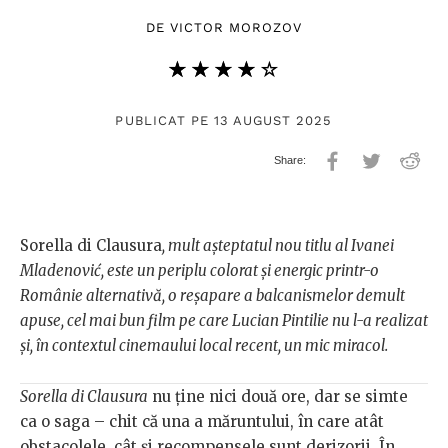
DE
VICTOR MOROZOV
★★★★★
☆☆☆☆☆
PUBLICAT PE 13 AUGUST 2025
Sorella di Clausura
, mult așteptatul nou titlu al Ivanei
Mladenović, este un periplu colorat și energic printr-o
Românie alternativă, o reșapare a balcanismelor demult
apuse, cel mai bun film pe care Lucian Pintilie nu l-a realizat
și, în contextul cinemaului local recent, un mic miracol.
Sorella di Clausura
nu ține nici două ore, dar se simte
ca o saga – chit că una a măruntului, în care atât
obstacolele, cât și recompensele sunt derizorii. În