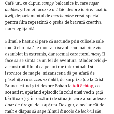
Café-uri, cu clipuri
campy
-balcanice în care
sugar
daddies
și femei focoase o lălăie despre iubire. Luat i
n
itself
, departamentul de
merchandise
creat special
pentru film reprezintă o probă de bravură creativă
non-neglijabilă.
Filmul e haotic și pare că ascunde prin culisele sale
multă chinuială; e montat riscant, sau mai bine zis
asamblat in extremis, dar tocmai caracterul
messy
îl
face să se simtă ca un fel de aventură. Mladenović și-
a construit filmul ca pe un truc interminabil și
istovitor de magie: mizanscena dă pe-afară de
găselnițe cu succes variabil, de surprize (de la Cristi
Brancu citind știri despre Boban la
Adi Schiop
, co-
scenarist, apărând episodic în rolul unui vecin-țață
bârfitoare) și întorsături de situație care apar adesea
doar de dragul de a apărea. Desigur, e neclar cât de
mult e dispus să sape filmul dincolo de
look
-ul său