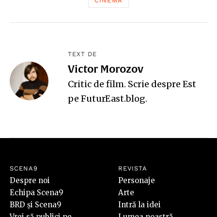
CINEMA
TEXT DE
Victor Morozov
Critic de film. Scrie despre Est
pe
FuturEast.blog
.
SCENA9
REVISTA
Despre noi
Personaje
Echipa Scena9
Arte
BRD și Scena9
Intră la idei
Vrei să publici pe
Lumea noastră