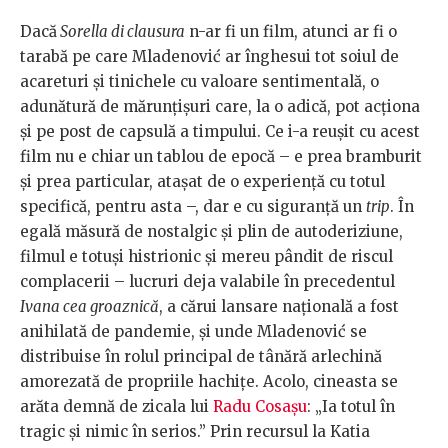
Dacă
Sorella di clausura
n-ar fi un film, atunci ar fi o
tarabă pe care Mladenović ar înghesui tot soiul de
acareturi și tinichele cu valoare sentimentală, o
adunătură de mărunțișuri care, la o adică, pot acționa
și pe post de capsulă a timpului. Ce i-a reușit cu acest
film nu e chiar un tablou de epocă – e prea bramburit
și prea particular, atașat de o experiență cu totul
specifică, pentru asta –, dar e cu siguranță un
trip
. În
egală măsură de nostalgic și plin de autoderiziune,
filmul e totuși histrionic și mereu pândit de riscul
complacerii – lucruri deja valabile în precedentul
Ivana cea groaznică
, a cărui lansare națională a fost
anihilată de pandemie, și unde Mladenović se
distribuise în rolul principal de tânără arlechină
amorezată de propriile hachițe. Acolo, cineasta se
arăta demnă de zicala lui
Radu Cosașu
: „Ia totul în
tragic și nimic în serios.” Prin recursul la Katia