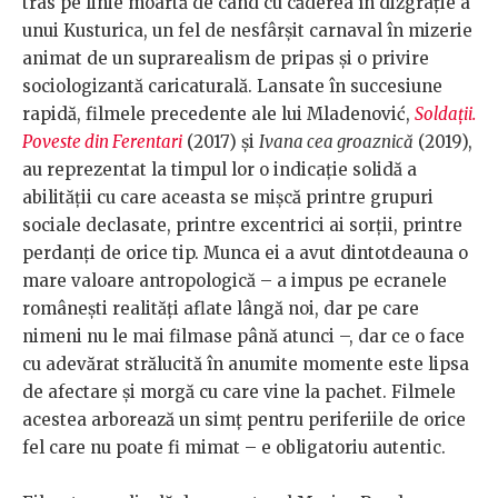
tras pe linie moartă de când cu căderea în dizgrație a
unui Kusturica, un fel de nesfârșit carnaval în mizerie
animat de un suprarealism de pripas și o privire
sociologizantă caricaturală. Lansate în succesiune
rapidă, filmele precedente ale lui Mladenović,
Soldații.
Poveste din Ferentari
(2017) și
Ivana cea groaznică
(2019),
au reprezentat la timpul lor o indicație solidă a
abilității cu care aceasta se mișcă printre grupuri
sociale declasate, printre excentrici ai sorții, printre
perdanți de orice tip. Munca ei a avut dintotdeauna o
mare valoare antropologică – a impus pe ecranele
românești realități aflate lângă noi, dar pe care
nimeni nu le mai filmase până atunci –, dar ce o face
cu adevărat strălucită în anumite momente este lipsa
de afectare și morgă cu care vine la pachet. Filmele
acestea arborează un simț pentru periferiile de orice
fel care nu poate fi mimat – e obligatoriu autentic.