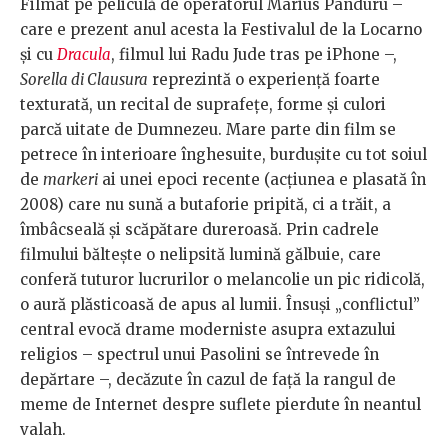
Filmat pe peliculă de operatorul Marius Panduru –
care e prezent anul acesta la Festivalul de la Locarno
și cu
Dracula
, filmul lui Radu Jude tras pe iPhone –,
Sorella di Clausura
reprezintă o experiență foarte
texturată, un recital de suprafețe, forme și culori
parcă uitate de Dumnezeu. Mare parte din film se
petrece în interioare înghesuite, burdușite cu tot soiul
de
markeri
ai unei epoci recente (acțiunea e plasată în
2008) care nu sună a butaforie pripită, ci a trăit, a
îmbâcseală și scăpătare dureroasă. Prin cadrele
filmului băltește o nelipsită lumină gălbuie, care
conferă tuturor lucrurilor o melancolie un pic ridicolă,
o aură plăsticoasă de apus al lumii. Însuși „conflictul”
central evocă drame moderniste asupra extazului
religios – spectrul unui Pasolini se întrevede în
depărtare –, decăzute în cazul de față la rangul de
meme de Internet despre suflete pierdute în neantul
valah.