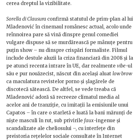
cerea dreptul la vizibilitate.
Sorella di Clausura
confirmă statutul de prim-plan al lui
Mladenović în cinemaul românesc actual, acolo unde
reînnoirea pare să vină dinspre genul comediei
vulgare dispuse să se murdărească pe mânuțe pentru
puțin show – nu dinspre crispări formaliste. Filmul
include destule aluzii la criza financiară din 2008 și la
pe atunci recenta intrare în UE, dar realmente
vibe
-ul
său e pur nouăzecist, născut din același aluat
low brow
ca maculatura revistelor porno și șlagărele de
discotecă sătească. De altfel, se vede treaba că
Mladenović adoră să recreeze climatul media al
acelor ani de tranziție, cu imitații la emisiunile unui
Capatos – în care o starletă e luată la bani mărunți de
niște masculi în rut, sub privirile
faux
-ingenue și
scandalizate ale cheliosului –, cu interfețe din
preistoria rețelelor sociale consultate în Internet