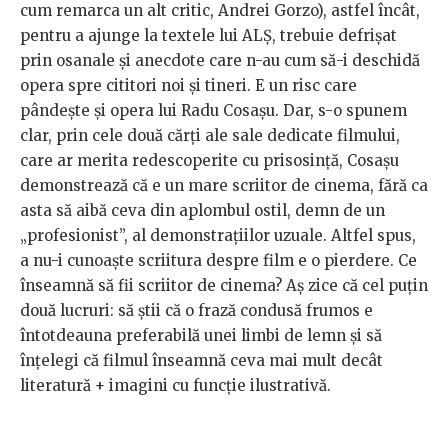
cum remarca un alt critic, Andrei Gorzo), astfel încât,
pentru a ajunge la textele lui ALȘ, trebuie defrișat
prin osanale și anecdote care n-au cum să-i deschidă
opera spre cititori noi și tineri. E un risc care
pândește și opera lui Radu Cosașu. Dar, s-o spunem
clar, prin cele două cărți ale sale dedicate filmului,
care ar merita redescoperite cu prisosință, Cosașu
demonstrează că e un mare scriitor de cinema, fără ca
asta să aibă ceva din aplombul ostil, demn de un
„profesionist”, al demonstrațiilor uzuale. Altfel spus,
a nu-i cunoaște scriitura despre film e o pierdere. Ce
înseamnă să fii scriitor de cinema? Aș zice că cel puțin
două lucruri: să știi că o frază condusă frumos e
întotdeauna preferabilă unei limbi de lemn și să
înțelegi că filmul înseamnă ceva mai mult decât
literatură + imagini cu funcție ilustrativă.