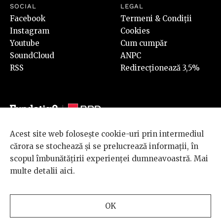
SOCIAL
LEGAL
Facebook
Termeni & Condiții
Instagram
Cookies
Youtube
Cum cumpăr
SoundCloud
ANPC
RSS
Redirecționează 3,5%
Acest site web folosește cookie-uri prin intermediul
© 2026 BRD Groupe Société Générale, toate drepturile rezervate.
cărora se stochează și se prelucrează informații, în
Scena 9 este un proiect sustinut de
BRD GROUPE SOCIÉTÉ
scopul îmbunătățirii experienței dumneavoastră. Mai
GÉNÉRALE
.
multe detalii
aici
.
Design and development
OK
by
INTERKORP