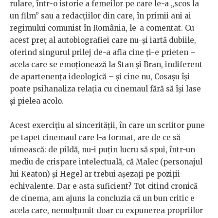
rulare, într-o istorie a femeilor pe care le-a „scos la
un film” sau a redacțiilor din care, în primii ani ai
regimului comunist în România, le-a comentat. Cu-
acest preț al autobiografiei care nu-și iartă dubiile,
oferind singurul prilej de-a afla cine ți-e prieten –
acela care se emoționează la Stan și Bran, indiferent
de apartenența ideologică – și cine nu, Cosașu își
poate psihanaliza relația cu cinemaul fără să își lase
și pielea acolo.
Acest exercițiu al sincerității, în care un scriitor pune
pe tapet cinemaul care l-a format, are de ce să
uimească: de pildă, nu-i puțin lucru să spui, într-un
mediu de crispare intelectuală, că Malec (personajul
lui Keaton) și Hegel ar trebui așezați pe poziții
echivalente. Dar e asta suficient? Tot citind cronică
de cinema, am ajuns la concluzia că un bun critic e
acela care, nemulțumit doar cu expunerea propriilor