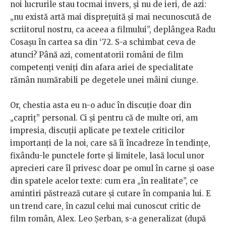
noi lucrurile stau tocmai invers, și nu de ieri, de azi:
„nu există artă mai disprețuită și mai necunoscută de
scriitorul nostru, ca aceea a filmului”, deplângea Radu
Cosașu în cartea sa din ‘72. S-a schimbat ceva de
atunci? Până azi, comentatorii români de film
competenți veniți din afara ariei de specialitate
rămân numărabili pe degetele unei mâini ciunge.
Or, chestia asta eu n-o aduc în discuție doar din
„capriț” personal. Ci și pentru că de multe ori, am
impresia, discuții aplicate pe textele criticilor
importanți de la noi, care să îi încadreze în tendințe,
fixându-le punctele forte și limitele, lasă locul unor
aprecieri care îl privesc doar pe omul în carne și oase
din spatele acelor texte: cum era „în realitate”, ce
amintiri păstrează cutare și cutare în compania lui. E
un trend care, în cazul celui mai cunoscut critic de
film român, Alex. Leo Șerban, s-a generalizat (după