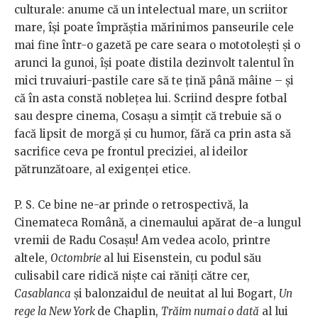
culturale: anume că un intelectual mare, un scriitor
mare, își poate împrăștia mărinimos panseurile cele
mai fine într-o gazetă pe care seara o mototolești și o
arunci la gunoi, își poate distila dezinvolt talentul în
mici truvaiuri-pastile care să te țină până mâine – și
că în asta constă noblețea lui. Scriind despre fotbal
sau despre cinema, Cosașu a simțit că trebuie să o
facă lipsit de morgă și cu humor, fără ca prin asta să
sacrifice ceva pe frontul preciziei, al ideilor
pătrunzătoare, al exigenței etice.
P. S. Ce bine ne-ar prinde o retrospectivă, la
Cinemateca Română, a cinemaului apărat de-a lungul
vremii de Radu Cosașu! Am vedea acolo, printre
altele,
Octombrie
al lui Eisenstein, cu podul său
culisabil care ridică niște cai răniți către cer,
Casablanca
și balonzaidul de neuitat al lui Bogart,
Un
rege la New York
de Chaplin,
Trăim numai o dată
al lui