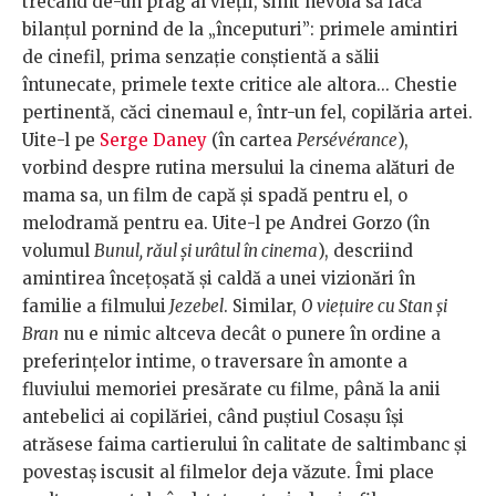
trecând de-un prag al vieții, simt nevoia să facă
bilanțul pornind de la „începuturi”: primele amintiri
de cinefil, prima senzație conștientă a sălii
întunecate, primele texte critice ale altora... Chestie
pertinentă, căci cinemaul e, într-un fel, copilăria artei.
Uite-l pe
Serge Daney
(în cartea
Persévérance
),
vorbind despre rutina mersului la cinema alături de
mama sa, un film de capă și spadă pentru el, o
melodramă pentru ea. Uite-l pe Andrei Gorzo (în
volumul
Bunul, răul și urâtul în cinema
), descriind
amintirea încețoșată și caldă a unei vizionări în
familie a filmului
Jezebel
. Similar,
O viețuire cu Stan și
Bran
nu e nimic altceva decât o punere în ordine a
preferințelor intime, o traversare în amonte a
fluviului memoriei presărate cu filme, până la anii
antebelici ai copilăriei, când puștiul Cosașu își
atrăsese faima cartierului în calitate de saltimbanc și
povestaș iscusit al filmelor deja văzute. Îmi place