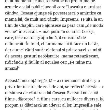
mult momentul când, tot scotocind prin filme pe
urmele acelui public juvenil care îl asculta entuziast
cândva, Cosașu ajunge să povestească o amintire cu
mama lui, de mult mai târziu. Împreună, se uită la un
film de Chaplin, care ajunsese să pară cam „de modă
veche” în acei ani – mai puțin în ochii lui Cosașu,
care, fascinat de grația bufă, îl consideră de
neînlocuit. În fond, chiar mama lui îi face un hatâr,
dar atunci când sună telefonul și prietena ei se miră
de aceste gusturi neobișnuite, mama retează scurt,
ridicându-și fiul în al nouălea cer: „Pe mine mă
amuză!”
Această inocență regăsită – a cinemaului dintâi și a
privirilor în care, de zeci de ani, se reflectă acesta – e
misiunea de căutare a lui Cosașu. Eseistul nu caută
filme „dăștepte”, ci filme care, cu mijloace diverse, își
propun să dibuiască un adevăr al lor. Impresiile sale