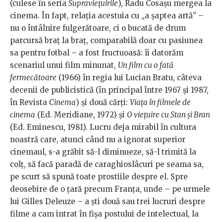
(culese în seria
Supraviețuirile
), Radu Cosașu mergea la
cinema. În fapt, relația acestuia cu „a șaptea artă” –
nu o întâlnire fulgerătoare, ci o bucată de drum
parcursă braț la braț, comparabilă doar cu pasiunea
sa pentru fotbal – a fost fructuoasă: îi datorăm
scenariul unui film minunat,
Un film cu o fată
fermecătoare
(1966) în regia lui Lucian Bratu, câteva
decenii de publicistică (în principal între 1967 și 1987,
în Revista
Cinema
) și două cărți:
Viața în filmele de
cinema
(Ed. Meridiane, 1972) și
O viețuire cu Stan și Bran
(Ed. Eminescu, 1981). Lucru deja mirabil în cultura
noastră care, atunci când nu a ignorat superior
cinemaul, s-a grăbit să-l diminueze, să-l trimită la
colț, să facă paradă de caraghioslâcuri pe seama sa,
pe scurt să spună toate prostiile despre el. Spre
deosebire de o țară precum Franța, unde – pe urmele
lui Gilles Deleuze – a ști două sau trei lucruri despre
filme a cam intrat în fișa postului de intelectual, la