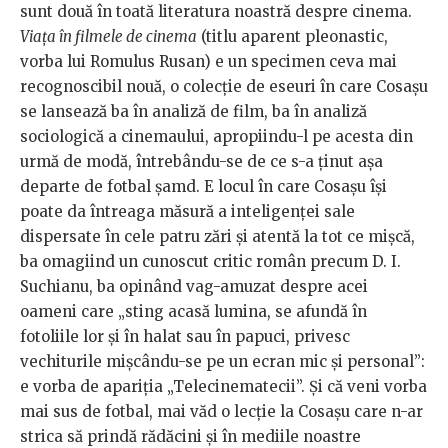
sunt două în toată literatura noastră despre cinema.
Viața în filmele de cinema
(titlu aparent pleonastic,
vorba lui Romulus Rusan) e un specimen ceva mai
recognoscibil nouă, o colecție de eseuri în care Cosașu
se lansează ba în analiză de film, ba în analiză
sociologică a cinemaului, apropiindu-l pe acesta din
urmă de modă, întrebându-se de ce s-a ținut așa
departe de fotbal șamd. E locul în care Cosașu își
poate da întreaga măsură a inteligenței sale
dispersate în cele patru zări și atentă la tot ce mișcă,
ba omagiind un cunoscut critic român precum D. I.
Suchianu, ba opinând vag-amuzat despre acei
oameni care „sting acasă lumina, se afundă în
fotoliile lor și în halat sau în papuci, privesc
vechiturile mișcându-se pe un ecran mic și personal”:
e vorba de apariția „Telecinematecii”. Și că veni vorba
mai sus de fotbal, mai văd o lecție la Cosașu care n-ar
strica să prindă rădăcini și în mediile noastre