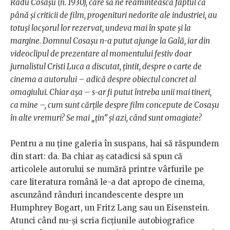
Radu Cosașu (n. 1930), care să ne reamintească faptul că
până și criticii de film, progenituri nedorite ale industriei, au
totuși locșorul lor rezervat, undeva mai în spate și la
margine. Domnul Cosașu n-a putut ajunge la Gală, iar din
videoclipul de prezentare al momentului festiv doar
jurnalistul Cristi Luca a discutat, țintit, despre o carte de
cinema a autorului – adică despre obiectul concret al
omagiului. Chiar așa – s-ar fi putut întreba unii mai tineri,
ca mine –, cum sunt cărțile despre film concepute de Cosașu
în alte vremuri? Se mai „țin” și azi, când sunt omagiate?
Pentru a nu ține galeria în suspans, hai să răspundem
din start: da. Ba chiar aș catadicsi să spun că
articolele autorului se numără printre vârfurile pe
care literatura română le-a dat apropo de cinema,
ascunzând rânduri incandescente despre un
Humphrey Bogart, un Fritz Lang sau un Eisenstein.
Atunci când nu-și scria ficțiunile autobiografice