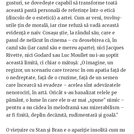
gusturi, se dovedește capabil să transforme toată
această pastă personală de referințe într-o etică
(dincolo de o estetică) a artei. Cum ar veni,
travling
-
urile țin de morală, iar cine refuză să vadă această
evidență e naiv. Cosașu știe, la rândul său, care e
pasul de nefăcut în cinema – cu deosebirea că, în
cazul său (iar cazul său e mereu aparte), nici Jacques
Rivette, nici Godard sau Luc Moullet nu i-au șoptit
această limită, ci chiar o mătușă: „O imagine, un
regizor, un scenariu care trezesc în om apatia față de
o nedreptate, față de o cruzime, față de un semen
care încearcă să evadeze – acelea sînt adevăratele
nenorociri, în artă. Oricât s-au banalizat relele pe
pământ, o lume în care ele n-ar mai „spune” nimic –
pentru a nu cădea în melodramă sau mizerabilism –
ar fi finită, deplin decăzută, rudimentară și goală.”
O viețuire cu Stan și Bran e o apariție insolită cum nu