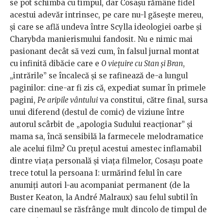
se pot schimba cu timpul, dar Cosașu rămâne fidel
acestui adevăr intrinsec, pe care nu-l găsește mereu,
și care se află undeva între Scylla ideologiei oarbe și
Charybda manierismului fandosit. Nu e nimic mai
pasionant decât să vezi cum, în falsul jurnal montat
cu infinită dibăcie care e
O viețuire cu Stan și Bran
,
„intrările” se încalecă și se rafinează de-a lungul
paginilor: cine-ar fi zis că, expediat sumar în primele
pagini,
Pe aripile vântului
va constitui, către final, sursa
unui diferend (destul de comic) de viziune între
autorul scârbit de „apologia Sudului reacționar” și
mama sa, încă sensibilă la farmecele melodramatice
ale acelui film? Cu prețul acestui amestec inflamabil
dintre viața personală și viața filmelor, Cosașu poate
trece totul la persoana I: urmărind felul în care
anumiți autori l-au acompaniat permanent (de la
Buster Keaton, la André Malraux) sau felul subtil în
care cinemaul se răsfrânge mult dincolo de timpul de