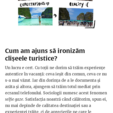
Cum am ajuns să ironizăm
clișeele turistice?
Un lucru e cert. Cu toții ne dorim să trăim experiențe
autentice în vacanță: ceva ieșit din comun, ceva ce nu
s-a mai văzut. Iar din dorința de a le documenta și
arăta și altora, ajungem să trăim totul mediat prin
ecranul telefonului. Sociologii numesc acest fenomen
selfie gaze
. Satisfacția noastră când călătorim, spun ei,
nu mai depinde de calitatea destinației sau a
experienței trăite, ci de aprecierile pe care le