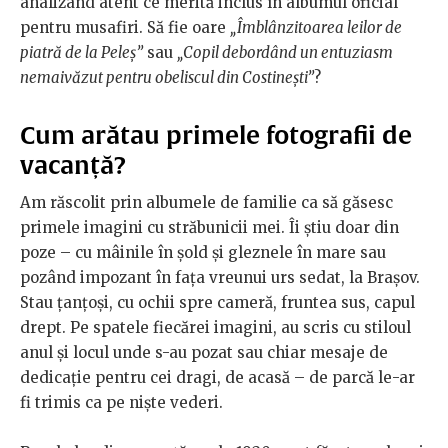
analizând atent ce merită inclus în albumul oficial
pentru musafiri. Să fie oare
„Îmblânzitoarea leilor de
piatră de la Peleș”
sau
„Copil debordând un entuziasm
nemaivăzut pentru obeliscul din Costinești”
?
Cum arătau primele fotografii de
vacanță?
Am răscolit prin albumele de familie ca să găsesc
primele imagini cu străbunicii mei. Îi știu doar din
poze – cu mâinile în șold și gleznele în mare sau
pozând impozant în fața vreunui urs sedat, la Brașov.
Stau țanțoși, cu ochii spre cameră, fruntea sus, capul
drept. Pe spatele fiecărei imagini, au scris cu stiloul
anul și locul unde s-au pozat sau chiar mesaje de
dedicație pentru cei dragi, de acasă – de parcă le-ar
fi trimis ca pe niște vederi.