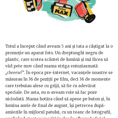
Totul a început când aveam 5 ani și tata a câștigat la o
promoție un aparat foto. Un dreptunghi negru de
plastic, care scotea scântei de lumină și mă făcea să
văd pete mov când mama striga entuziasmată:
„cheeese!”
. În epoca pre-internet, vacanțele noastre se
măsurau în 36 de poziții pe film, deci 36 de momente
care trebuiau alese cu grijă, să fie cu adevărat
speciale. De asta, eu n-aveam voie să fac poze
niciodată. Mama hotăra când să apese pe buton și, în
lumina aurie de final de august, își petrecea după-
amiezile în mijlocul patului, cu un teanc de fotografii,