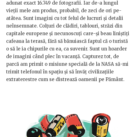
adunat exact 16.749 de fotografii. Iar de-a lungul
vieții mele am produs, probabil, de zeci de ori pe-
atâtea. Sunt imagini cu tot felul de lucruri și detalii
neînsemnate. Colțuri de clădiri, tablouri, străzi din
capitale europene și necunoscuți care-și beau liniștiți
cafeaua la terasă, fără să bănuiască faptul că o turistă
o să le ia chipurile cu ea, ca suvenir. Sunt un hoarder
de imagini când plec în vacanță. Capturez tot, de
parcă am primit o misiune specială de la NASA să-mi
trimit telefonul în spațiu și să învăț civilizațiile
extraterestre cum se distrează oamenii pe Pământ.