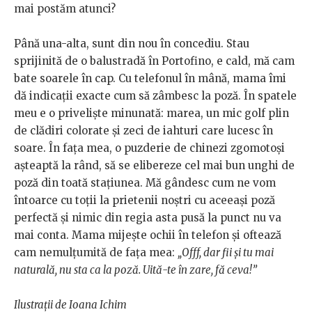
mai postăm atunci?
Până una-alta, sunt din nou în concediu. Stau
sprijinită de o balustradă în Portofino, e cald, mă cam
bate soarele în cap. Cu telefonul în mână, mama îmi
dă indicații exacte cum să zâmbesc la poză. În spatele
meu e o priveliște minunată: marea, un mic golf plin
de clădiri colorate și zeci de iahturi care lucesc în
soare. În fața mea, o puzderie de chinezi zgomotoși
așteaptă la rând, să se elibereze cel mai bun unghi de
poză din toată stațiunea. Mă gândesc cum ne vom
întoarce cu toții la prietenii noștri cu aceeași poză
perfectă și nimic din regia asta pusă la punct nu va
mai conta. Mama mijește ochii în telefon și oftează
cam nemulțumită de fața mea:
„Offf, dar fii și tu mai
naturală, nu sta ca la poză. Uită-te în zare, fă ceva!”
Ilustrații de Ioana Ichim