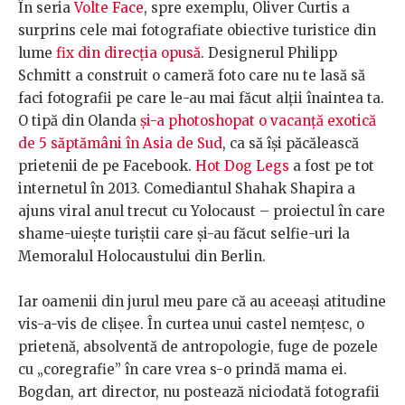
În seria
Volte Face
, spre exemplu, Oliver Curtis a
surprins cele mai fotografiate obiective turistice din
lume
fix din direcția opusă
. Designerul Philipp
Schmitt a construit o cameră foto care nu te lasă să
faci fotografii pe care le-au mai făcut alții înaintea ta.
O tipă din Olanda
și-a photoshopat o vacanță exotică
de 5 săptămâni în Asia de Sud
, ca să își păcălească
prietenii de pe Facebook.
Hot Dog Legs
a fost pe tot
internetul în 2013. Comediantul Shahak Shapira a
ajuns viral anul trecut cu Yolocaust – proiectul în care
shame-uiește turiștii care și-au făcut selfie-uri la
Memoralul Holocaustului din Berlin.
Iar oamenii din jurul meu pare că au aceeași atitudine
vis-a-vis de clișee. În curtea unui castel nemțesc, o
prietenă, absolventă de antropologie, fuge de pozele
cu „coregrafie” în care vrea s-o prindă mama ei.
Bogdan, art director, nu postează niciodată fotografii