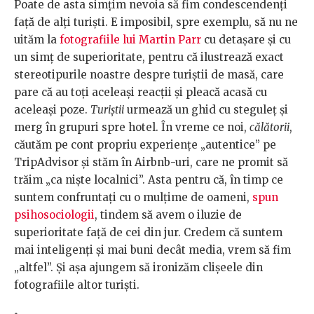
Poate de asta simțim nevoia să fim condescendenți
față de alți turiști. E imposibil, spre exemplu, să nu ne
uităm la
fotografiile lui Martin Parr
cu detașare și cu
un simț de superioritate, pentru că ilustrează exact
stereotipurile noastre despre turiștii de masă, care
pare că au toți aceleași reacții și pleacă acasă cu
aceleași poze.
Turiștii
urmează un ghid cu steguleț și
merg în grupuri spre hotel. În vreme ce noi,
călătorii
,
căutăm pe cont propriu experiențe „autentice” pe
TripAdvisor și stăm în Airbnb-uri, care ne promit să
trăim „ca niște localnici”. Asta pentru că, în timp ce
suntem confruntați cu o mulțime de oameni,
spun
psihosociologii
, tindem să avem o iluzie de
superioritate față de cei din jur. Credem că suntem
mai inteligenți și mai buni decât media, vrem să fim
„altfel”. Și așa ajungem să ironizăm clișeele din
fotografiile altor turiști.