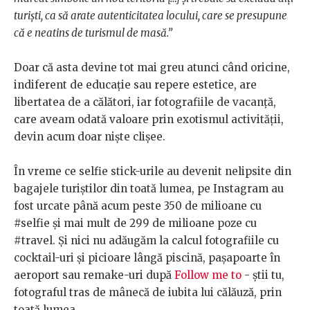
turiști, ca să arate autenticitatea locului, care se presupune
că e neatins de turismul de masă.”
Doar că asta devine tot mai greu atunci când oricine,
indiferent de educație sau repere estetice, are
libertatea de a călători, iar fotografiile de vacanță,
care aveam odată valoare prin exotismul activității,
devin acum doar niște clișee.
În vreme ce selfie stick-urile au devenit nelipsite din
bagajele turiștilor din toată lumea, pe Instagram au
fost urcate până acum peste 350 de milioane cu
#selfie și mai mult de 299 de milioane poze cu
#travel. Și nici nu adăugăm la calcul fotografiile cu
cocktail-uri și picioare lângă piscină, pașapoarte în
aeroport sau remake-uri după
Follow me to
- știi tu,
fotograful tras de mânecă de iubita lui călăuză, prin
toată lumea.