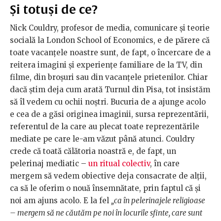
Și totuși de ce?
Nick Couldry, profesor de media, comunicare și teorie
socială la London School of Economics, e de părere că
toate vacanțele noastre sunt, de fapt, o încercare de a
reitera imagini și experiențe familiare de la TV, din
filme, din broșuri sau din vacanțele prietenilor. Chiar
dacă știm deja cum arată Turnul din Pisa, tot insistăm
să îl vedem cu ochii noștri. Bucuria de a ajunge acolo
e cea de a găsi originea imaginii, sursa reprezentării,
referentul de la care au plecat toate reprezentările
mediate pe care le-am văzut până atunci. Couldry
crede că toată călătoria noastră e, de fapt, un
pelerinaj mediatic –
un ritual colectiv
, în care
mergem să vedem obiective deja consacrate de alții,
ca să le oferim o nouă însemnătate, prin faptul că și
noi am ajuns acolo. E la fel
„ca în pelerinajele religioase
– mergem să ne căutăm pe noi în locurile sfinte, care sunt