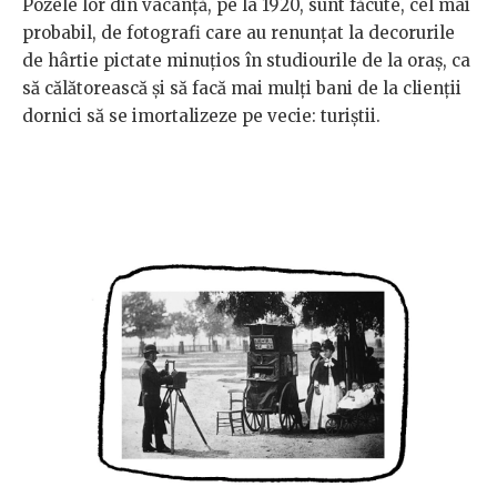
Pozele lor din vacanță, pe la 1920, sunt făcute, cel mai
probabil, de fotografi care au renunțat la decorurile
de hârtie pictate minuțios în studiourile de la oraș, ca
să călătorească și să facă mai mulți bani de la clienții
dornici să se imortalizeze pe vecie: turiștii.