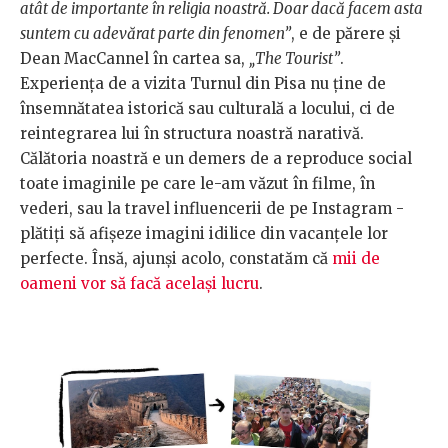
atât de importante în religia noastră. Doar dacă facem asta
suntem cu adevărat parte din fenomen”
, e de părere și
Dean MacCannel în cartea sa,
„The Tourist”
.
Experiența de a vizita Turnul din Pisa nu ține de
însemnătatea istorică sau culturală a locului, ci de
reintegrarea lui în structura noastră narativă.
Călătoria noastră e un demers de a reproduce social
toate imaginile pe care le-am văzut în filme, în
vederi, sau la travel influencerii de pe Instagram -
plătiți să afișeze imagini idilice din vacanțele lor
perfecte. Însă, ajunși acolo, constatăm că
mii de
oameni vor să facă același lucru
.