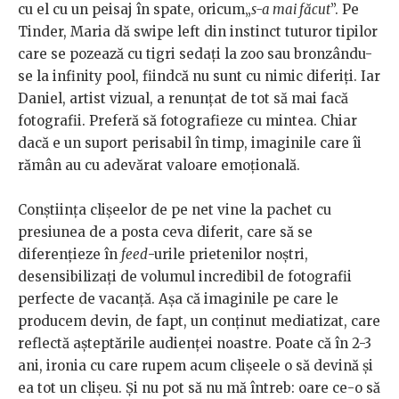
cu el cu un peisaj în spate, oricum„
s-a mai făcut
”. Pe
Tinder, Maria dă swipe left din instinct tuturor tipilor
care se pozează cu tigri sedați la zoo sau bronzându-
se la infinity pool, fiindcă nu sunt cu nimic diferiți. Iar
Daniel, artist vizual, a renunțat de tot să mai facă
fotografii. Preferă să fotografieze cu mintea. Chiar
dacă e un suport perisabil în timp, imaginile care îi
rămân au cu adevărat valoare emoțională.
Conștiința clișeelor de pe net vine la pachet cu
presiunea de a posta ceva diferit, care să se
diferențieze în
feed
-urile prietenilor noștri,
desensibilizați de volumul incredibil de fotografii
perfecte de vacanță. Așa că imaginile pe care le
producem devin, de fapt, un conținut mediatizat, care
reflectă așteptările audienței noastre. Poate că în 2-3
ani, ironia cu care rupem acum clișeele o să devină și
ea tot un clișeu. Și nu pot să nu mă întreb: oare ce-o să