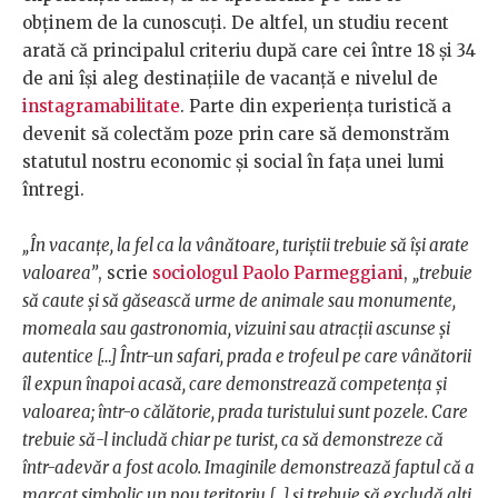
obținem de la cunoscuți. De altfel, un studiu recent
arată că principalul criteriu după care cei între 18 și 34
de ani își aleg destinațiile de vacanță e nivelul de
instagramabilitate
. Parte din experiența turistică a
devenit să colectăm poze prin care să demonstrăm
statutul nostru economic și social în fața unei lumi
întregi.
„În vacanțe, la fel ca la vânătoare, turiștii trebuie să își arate
valoarea”
, scrie
sociologul Paolo Parmeggiani
,
„trebuie
să caute și să găsească urme de animale sau monumente,
momeala sau gastronomia, vizuini sau atracții ascunse și
autentice […] Într-un safari, prada e trofeul pe care vânătorii
îl expun înapoi acasă, care demonstrează competența și
valoarea; într-o călătorie, prada turistului sunt pozele. Care
trebuie să-l includă chiar pe turist, ca să demonstreze că
într-adevăr a fost acolo. Imaginile demonstrează faptul că a
marcat simbolic un nou teritoriu […] și trebuie să excludă alți