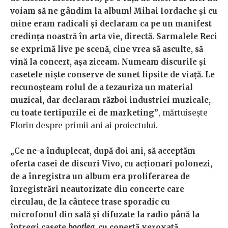
voiam să ne gândim la album! Mihai Iordache și cu
mine eram radicali și declaram ca pe un manifest
credința noastră în arta vie, directă. Sarmalele Reci
se exprimă live pe scenă, cine vrea să asculte, să
vină la concert, așa ziceam. Numeam discurile și
casetele niște conserve de sunet lipsite de viață. Le
recunoșteam rolul de a tezauriza un material
muzical, dar declaram război industriei muzicale,
cu toate tertipurile ei de marketing”
, mărtuisește
Florin despre primii ani ai proiectului.
„Ce ne-a înduplecat, după doi ani, să acceptăm
oferta casei de discuri Vivo, cu acționari polonezi,
de a înregistra un album era proliferarea de
înregistrări neautorizate din concerte care
circulau, de la cântece trase sporadic cu
microfonul din sală și difuzate la radio până la
întregi casete
bootleg
, cu copertă xeroxată,