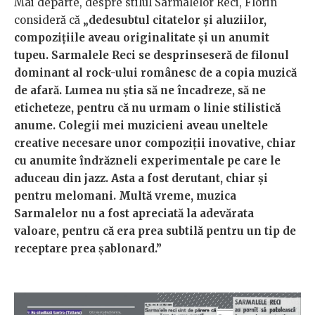
Mai departe, despre stilul Sarmalelor Reci, Florin
consideră că
„dedesubtul citatelor și aluziilor,
compozițiile aveau originalitate și un anumit
tupeu. Sarmalele Reci se desprinseseră de filonul
dominant al rock-ului românesc de a copia muzică
de afară. Lumea nu știa să ne încadreze, să ne
eticheteze, pentru că nu urmam o linie stilistică
anume. Colegii mei muzicieni aveau uneltele
creative necesare unor compoziții inovative, chiar
cu anumite îndrăzneli experimentale pe care le
aduceau din jazz. Asta a fost derutant, chiar și
pentru melomani. Multă vreme, muzica
Sarmalelor nu a fost apreciată la adevărata
valoare, pentru că era prea subtilă pentru un tip de
receptare prea șablonard.”