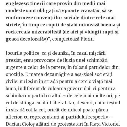
englezesc: tinerii care provin din medii mai
modeste sunt obligați să «poarte cravată», să se
conformeze convențiilor sociale dintre cele mai
stricte, în timp ce copiii de ștabi mimează boema și
rockereala mizerabilistă (de aici și «blugii rupți și
geaca decolorată»)”
, completează Florin.
Jocurile politice, ca și deunăzi, în cazul mișcării
#rezist, erau provocate de iluzia unei schimbări
urgente a celor de la putere, în folosul partidelor din
opoziție. E marea dezamăgire a așa-zisei societăți
civile: nu ieșim în stradă pentru a cere o viață mai
bună, indiferent de culoarea guvernului, ci pentru a
schimba un partid cu altul – de cele mai multe ori, pe
cel de stânga cu altul liberal. Iar, deseori, chiar ieșind
în stradă cot la cot, oricât de ridicol poate părea
ulterior, cu reprezentanți ai partidului respectiv –
Dacian Cioloș alături de protestatari în Piața Victoriei