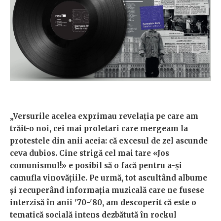
„Versurile acelea exprimau revelația pe care am
trăit-o noi, cei mai proletari care mergeam la
protestele din anii aceia: că excesul de zel ascunde
ceva dubios. Cine strigă cel mai tare «Jos
comunismul!» e posibil să o facă pentru a-și
camufla vinovățiile. Pe urmă, tot ascultând albume
și recuperând informația muzicală care ne fusese
interzisă în anii '70-'80, am descoperit că este o
tematică socială intens dezbătută în rockul