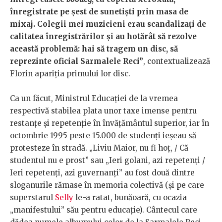
înregistrate pe șest de sunetiști prin masa de
mixaj. Colegii mei muzicieni erau scandalizați de
calitatea înregistrărilor și au hotărât să rezolve
această problemă: hai să tragem un disc, să
reprezinte oficial Sarmalele Reci”
, contextualizează
Florin apariția primului lor disc.
Ca un făcut, Ministrul Educației de la vremea
respectivă stabilea plata unor taxe imense pentru
restanțe și repetenție în învățământul superior, iar în
octombrie 1995 peste 15.000 de studenți ieșeau să
protesteze în stradă. „Liviu Maior, nu fi hoț, / Că
studentul nu e prost” sau „Ieri golani, azi repetenți /
Ieri repetenți, azi guvernanți” au fost două dintre
sloganurile rămase în memoria colectivă (și pe care
superstarul
Selly
le-a ratat, bunăoară, cu ocazia
„manifestului” său pentru educație). Cântecul care