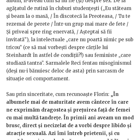
album, n-aveau cum să nu fie (și) despre sex. De la
agățatul de rutină în cluburi studențești („Eu stăteam
și beam la o masă, / În discotecă la Preoteasa, / Tu te
rezemai de perete / Într-un grup mai mare de fete /
Și priveai spre ring enervată, / Așteptai să fii
invitată”), la intelectuale „care nu poartă nimic pe sub
tricou” (ce să mai vorbești despre cărțile lui
Steinhardt în astfel de condiții?!) sau feministe „care
studiază tantra”. Sarmalele Reci fentau misoginismul
(deși nu-i bănuiesc deloc de asta) prin sarcasm de
situație ori comportament.
Sau prin sinceritate, cum recunoaște Florin:
„În
albumele mai de maturitate avem cântece în care
ne exprimăm dragostea și prețuirea față de femei
cu mai multă tandrețe. În primii ani aveam un mod
brusc, direct și necizelat de a vorbi despre libido și
atracție sexuală. Azi îmi întreb prietenii, și cu