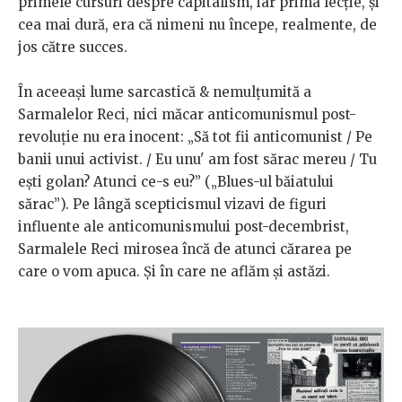
primele cursuri despre capitalism, iar prima lecție, și
cea mai dură, era că nimeni nu începe, realmente, de
jos către succes.
În aceeași lume sarcastică & nemulțumită a
Sarmalelor Reci, nici măcar anticomunismul post-
revoluție nu era inocent: „Să tot fii anticomunist / Pe
banii unui activist. / Eu unu' am fost sărac mereu / Tu
ești golan? Atunci ce-s eu?” („Blues-ul băiatului
sărac”). Pe lângă scepticismul vizavi de figuri
influente ale anticomunismului post-decembrist,
Sarmalele Reci mirosea încă de atunci cărarea pe
care o vom apuca. Și în care ne aflăm și astăzi.