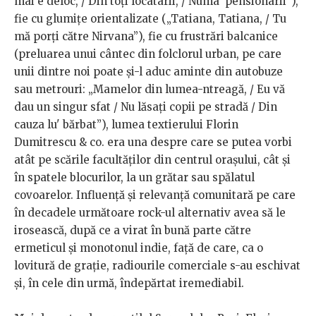
mai e deloc, / Din toți locatarii, / Numa' pensionarii”),
fie cu glumițe orientalizate („Tatiana, Tatiana, / Tu
mă porți către Nirvana”), fie cu frustrări balcanice
(preluarea unui cântec din folclorul urban, pe care
unii dintre noi poate și-l aduc aminte din autobuze
sau metrouri: „Mamelor din lumea-ntreagă, / Eu vă
dau un singur sfat / Nu lăsați copii pe stradă / Din
cauza lu' bărbat”), lumea textierului Florin
Dumitrescu & co. era una despre care se putea vorbi
atât pe scările facultăților din centrul orașului, cât și
în spatele blocurilor, la un grătar sau spălatul
covoarelor. Influență și relevanță comunitară pe care
în decadele următoare rock-ul alternativ avea să le
irosească, după ce a virat în bună parte către
ermeticul și monotonul indie, față de care, ca o
lovitură de grație, radiourile comerciale s-au eschivat
și, în cele din urmă, îndepărtat iremediabil.