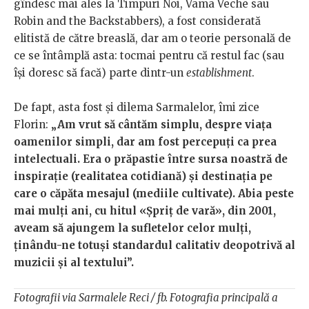
gîndesc mai ales la Timpuri Noi, Vama Veche sau
Robin and the Backstabbers), a fost considerată
elitistă de către breaslă, dar am o teorie personală de
ce se întâmplă asta: tocmai pentru că restul fac (sau
îşi doresc să facă) parte dintr-un
establishment
.
De fapt, asta fost și dilema Sarmalelor, îmi zice
Florin:
„Am vrut să cântăm simplu, despre viața
oamenilor simpli, dar am fost percepuți ca prea
intelectuali. Era o prăpastie între sursa noastră de
inspirație (realitatea cotidiană) și destinația pe
care o căpăta mesajul (mediile cultivate). Abia peste
mai mulți ani, cu hitul «Șpriț de vară», din 2001,
aveam să ajungem la sufletelor celor mulți,
ținându-ne totuși standardul calitativ deopotrivă al
muzicii și al textului”.
Fotografii via Sarmalele Reci / fb. Fotografia principală a