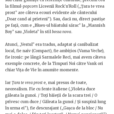
la filmul-
popcorn
Liceenii Rock’n’Roll („Țara te vrea
prost” are câteva ecouri evidente ale cântecului
„Doar cand ai prieteni”). Sau, dacă nu, direct pastișe
pe față, cum e „Blues-ul băiatului sărac” la „Mannish
Boy” sau „Violeta” în stil
bossa nova
.
Atunci, „Vestul” era tradus, adaptat și canibalizat
local, fie naiv (Compact), fie ambițios (Vama Veche),
fie ironic: pe lângă Sarmalele Reci, mai avem câteva
exemple concrete, de la Timpuri Noi către Vank ori
chiar Vița de Vie în anumite momente.
Iar
Țara te vrea prost
e, mai presus de toate,
neorealism. Fie cu fente italiene („Violeta duce
găleata la gunoi. / Toți băieții de la scara trei / O
privesc cum duce / Găleata la gunoi / Și suspină lung
în urma ei”), fie descurajant („Gașca de la bloc / Nu