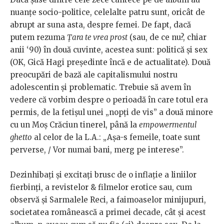
nuanțe socio-politice, celelalte patru sunt, oricât de
abrupt ar suna asta, despre femei. De fapt, dacă
putem rezuma
Țara te vrea prost
(sau, de ce nu?, chiar
anii ‘90) în două cuvinte, acestea sunt: politică și sex
(OK, Gică Hagi președinte încă e de actualitate). Două
preocupări de bază ale capitalismului nostru
adolescentin și problematic. Trebuie să avem în
vedere că vorbim despre o perioadă în care totul era
permis, de la fetișul unei „nopți de vis” a două minore
cu un Moș Crăciun tinerel, până la
empowermentul
ghetto
al celor de la L.A.: „Așa-s femeile, toate sunt
perverse, / Vor numai bani, merg pe interese”.
Dezinhibați și excitați brusc de o inflație a liniilor
fierbinți, a revistelor & filmelor erotice sau, cum
observă și Sarmalele Reci, a faimoaselor minijupuri,
societatea românească a primei decade, cât și acest