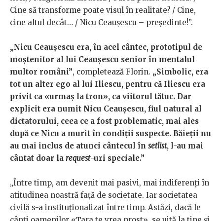
Cine să transforme poate visul în realitate? / Cine,
cine altul decât… / Nicu Ceaușescu – președinte!”.
„Nicu Ceaușescu era, în acel cântec, prototipul de
moștenitor al lui Ceaușescu senior în mentalul
multor români”
, completează Florin.
„Simbolic, era
tot un alter ego al lui Iliescu, pentru că Iliescu era
privit ca «urmaș la tron», ca viitorul tătuc. Dar
explicit era numit Nicu Ceaușescu, fiul natural al
dictatorului, ceea ce a fost problematic, mai ales
după ce Nicu a murit în condiții suspecte. Băieții nu
au mai inclus de atunci cântecul în
setlist
, l-au mai
cântat doar la
request
-uri speciale.”
„Între timp, am devenit mai pasivi, mai indiferenți în
atitudinea noastră față de societate. Iar societatea
civilă s-a instituționalizat între timp. Astăzi, dacă le
cânți oamenilor «Țara te vrea prost», se uită la tine și