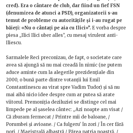
cred). Era o cântare de club, dar fiind un fief FSN
(denumirea de atunci a PSD), organizatorii s-au
temut de probleme cu autoritățile și i-au rugat pe
băieți: «Nu o cântați pe aia cu Ilici»”.
E vorba despre
piesa „Ilici Ilici uber alles”, cu mesaj virulent anti-
Iliescu.
Sarmalele Reci preconizau, de fapt, o societate care
avea să ajungă să nu mai creadă în nimic (ne putem
aduce aminte cum la alegerile prezidențiale din
2000, o bună parte dintre votanții lui Emil
Constantinescu au virat spre Vadim Tudor) și să nu
mai aibă nicio idee despre cum ar putea să arate
viitorul. Premoniția deziluziei se distinge cel mai
limpede pe al șaselea cântec: „Azi noapte am visat /
Că zburam fermecat / Printre mii de baloane, /
Porumbei și avioane. / Ca fulgeru' în zori / În cer fără
nori, / Magistrală albastră / Părea patria noastră. /