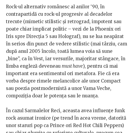
Rock-ul alternativ românesc al anilor ‘90, în
contrapartidă cu rock-ul progresiv al decadelor
trecute (mimetic stilistic și retrograd, impotent sau
poate chiar implicat politic – vezi de la Phoenix ori
Iris spre Direcția 5 sau Holograf), nu se lua neapărat
în serios din punct de vedere stilistic (mai târziu, cam
după anul 2005 încolo, toată lumea voia să sune
„bine”, ca în Vest, iar versurile, majoritar stângace, în
limba engleză deveneau
must have
), pentru că mai
important era sentimentul ori metafora. Fie că era
vorba despre rimele melancolice ale unor Compact
sau poezia postmodernistă a unor Vama Veche,
compoziția doar le potența sau le nuanța.
În cazul Sarmalelor Reci, aceasta avea influențe funk
rock asumat ironice (pe trend în acea vreme, datorită
unor staruri pop ca Prince ori Red Hot Chili Peppers)
sau chiar glumițe cu referințe culturale, precum cea