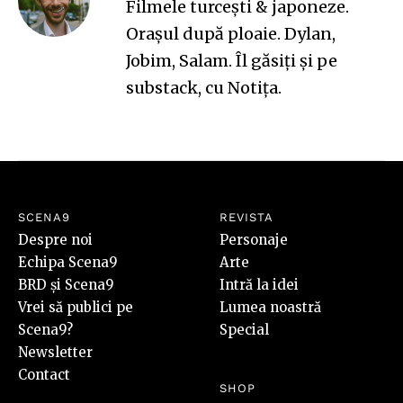
Filmele turcești & japoneze.
Orașul după ploaie. Dylan,
Jobim, Salam.
Îl găsiți și pe
substack, cu
Notița
.
SCENA9
REVISTA
Despre noi
Personaje
Echipa Scena9
Arte
BRD și Scena9
Intră la idei
Vrei să publici pe
Lumea noastră
Scena9?
Special
Newsletter
Contact
SHOP