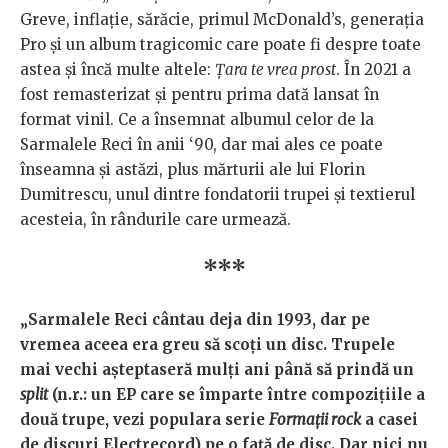
Greve, inflație, sărăcie, primul McDonald’s, generația
Pro și un album tragicomic care poate fi despre toate
astea și încă multe altele:
Țara te vrea prost
. În 2021 a
fost remasterizat și pentru prima dată lansat în
format vinil. Ce a însemnat albumul celor de la
Sarmalele Reci în anii ‘90, dar mai ales ce poate
înseamna și astăzi, plus mărturii ale lui Florin
Dumitrescu, unul dintre fondatorii trupei și textierul
acesteia, în rândurile care urmează.
***
„Sarmalele Reci cântau deja din 1993, dar pe
vremea aceea era greu să scoți un disc. Trupele
mai vechi așteptaseră mulți ani până să prindă un
split
(n.r.: un EP care se împarte între compozițiile a
două trupe, vezi populara serie
Formații rock
a casei
de discuri Electrecord) pe o față de disc. Dar nici nu