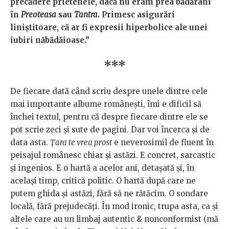
precădere prietenele, dacă nu eram prea bădărani
în
Preoteasa
sau
Tantra
. Primesc asigurări
liniștitoare, că ar fi expresii hiperbolice ale unei
iubiri năbădăioase.”
***
De fiecare dată când scriu despre unele dintre cele
mai importante albume românești, îmi e dificil să
închei textul, pentru că despre fiecare dintre ele se
pot scrie zeci și sute de pagini. Dar voi încerca și de
data asta.
Țara te vrea prost
e neverosimil de fluent în
peisajul românesc chiar și astăzi. E concret, sarcastic
și ingenios. E o hartă a acelor ani, detașată și, în
același timp, critică politic. O hartă după care ne
putem ghida şi astăzi, fără să ne rătăcim. O sondare
locală, fără prejudecăți. În mod ironic, trupa asta, ca și
altele care au un limbaj autentic & nonconformist (mă