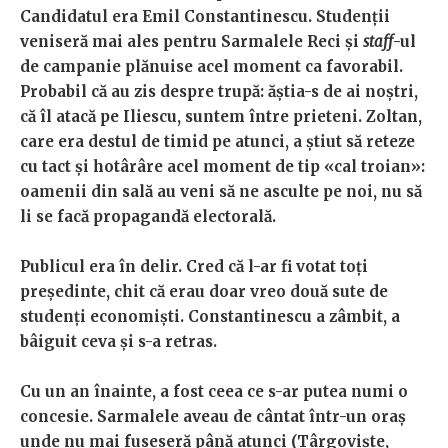
Candidatul era Emil Constantinescu. Studenții
veniseră mai ales pentru Sarmalele Reci și
staff
-ul
de campanie plănuise acel moment ca favorabil.
Probabil că au zis despre trupă: ăștia-s de ai noștri,
că îl atacă pe Iliescu, suntem între prieteni. Zoltan,
care era destul de timid pe atunci, a știut să reteze
cu tact și hotârâre acel moment de tip «cal troian»:
oamenii din sală au veni să ne asculte pe noi, nu să
li se facă propagandă electorală.
Publicul era în delir. Cred că l-ar fi votat toți
președinte, chit că erau doar vreo două sute de
studenți economiști. Constantinescu a zâmbit, a
bâiguit ceva și s-a retras.
Cu un an înainte, a fost ceea ce s-ar putea numi o
concesie. Sarmalele aveau de cântat într-un oraș
unde nu mai fuseseră până atunci (Târgoviște,