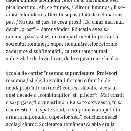
dădea numele albumului celor de la Sarmalele Reci
pica oportun: „Ah, ce frumos, / Viitorul luminos / li se-
arată celor idioți. / Deci fii supus / față de cel mai sus
pus, / Nu uita că țara te vrea prost!”. Ba chiar mai mult
decât „prost” – dator vândut. Educația avea să
rămână, până astăzi, un compartiment important al
societății românești supus nenumăratelor reforme
zadarnice și subfinanțării, cu rezultate tot mai
vulnerabile de la an la an, de la o guvernare la alta.
Școala de cartier însemna supraviețuire. Profesori
resemnați și elevi revoltați formau o familie de
neadaptați într-un (nou?) context sălbatic, acela al
unei decade a „combinațiilor” și „pilelor”: „Mai cinstit
e să-ți găsești o cunoștință, / Ea să te servească, tu să
o servești. / Un spate solid, te va promova rapid / În
armata națională a capetelor seci”, concluzionează
același cântec. Societatea românească abia era la