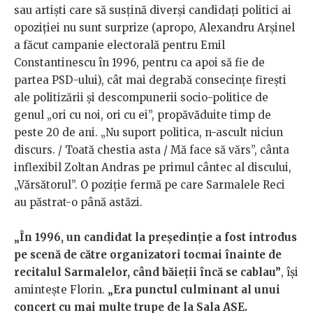
sau artiști care să susțină diverși candidați politici ai
opoziției nu sunt surprize (apropo, Alexandru Arșinel
a făcut campanie electorală pentru Emil
Constantinescu în 1996, pentru ca apoi să fie de
partea PSD-ului), cât mai degrabă consecințe firești
ale politizării și descompunerii socio-politice de
genul „ori cu noi, ori cu ei”, propăvăduite timp de
peste 20 de ani. „Nu suport politica, n-ascult niciun
discurs. / Toată chestia asta / Mă face să vărs”, cânta
inflexibil Zoltan Andras pe primul cântec al discului,
„Vărsătorul”. O poziție fermă pe care Sarmalele Reci
au păstrat-o până astăzi.
„În 1996, un candidat la președinție a fost introdus
pe scenă de către organizatori tocmai înainte de
recitalul Sarmalelor, când băieții încă se cablau”
, își
amintește Florin.
„Era punctul culminant al unui
concert cu mai multe trupe de la Sala ASE.