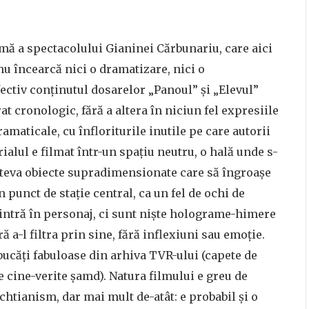
mă a spectacolului Gianinei Cărbunariu, care aici
nu încearcă nici o dramatizare, nici o
fectiv conținutul dosarelor „Panoul” și „Elevul”
rat cronologic, fără a altera în niciun fel expresiile
ramaticale, cu înfloriturile inutile pe care autorii
rialul e filmat într-un spațiu neutru, o hală unde s-
âteva obiecte supradimensionate care să îngroașe
 punct de stație central, ca un fel de ochi de
u intră în personaj, ci sunt niște holograme-himere
ră a-l filtra prin sine, fără inflexiuni sau emoție.
 bucăți fabuloase din arhiva TVR-ului (capete de
 cine-verite șamd). Natura filmului e greu de
echtianism, dar mai mult de-atât: e probabil și o