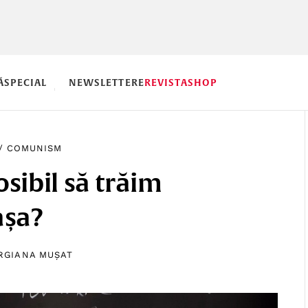
Ă
SPECIAL
NEWSLETTERE
REVISTA
SHOP
/
COMUNISM
sibil să trăim
așa?
RGIANA MUȘAT