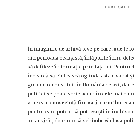
PUBLICAT PE
În imaginile de arhivă teve pe care Jude le f
din perioada ceaușistă, înfăptuite întru del
să defileze în formație prin fața lui. Pentru 
încearcă să ciobească oglinda asta e vânat ș
greu de reconstituit în România de azi, dar 
politici se poate scrie acum în cele mai cump
vine ca o consecință firească a ororilor cea
pentru care puteai să putrezești în închisoa
un amărât, doar n-o să schimbe
el
clasa poli