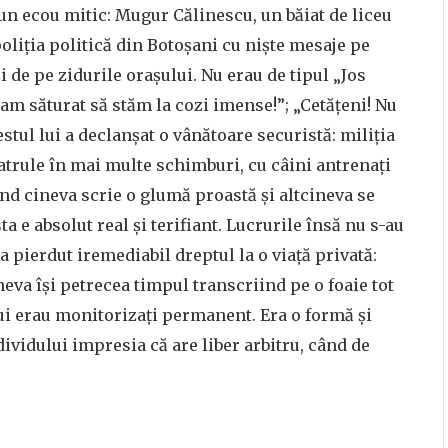
t un ecou mitic: Mugur Călinescu, un băiat de liceu
poliția politică din Botoșani cu niște mesaje pe
i de pe zidurile orașului. Nu erau de tipul „Jos
-am săturat să stăm la cozi imense!”; „Cetăţeni! Nu
stul lui a declanșat o vânătoare securistă: miliția
patrule în mai multe schimburi, cu câini antrenați
ând cineva scrie o glumă proastă și altcineva se
ta e absolut real și terifiant. Lucrurile însă nu s-au
a pierdut iremediabil dreptul la o viață privată:
neva își petrecea timpul transcriind pe o foaie tot
ui erau monitorizați permanent. Era o formă și
ividului impresia că are liber arbitru, când de