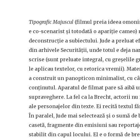
Tipografic Majuscul
(filmul preia ideea omoni
e co-scenarist și totodată o apariție cameo) 
deconstrucție a subiectului. Jude a preluat e
din arhivele Securității, unde totul e deja na
scrise (sunt preluate integral, cu greșelile g
le aplicau textelor, cu retorica vremii). Mate
a construit un panopticon minimalist, cu c
conținutul. Aparatul de filmat pare să aibă un
supraveghere. La fel ca la Brecht, actorii n
ale personajelor din texte. Ei recită textul fă
În paralel, Jude mai selectează și o sumă de
casetă, fragmente din emisiuni sau reportaje
stabilit din capul locului. El e o formă de br