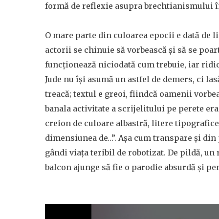
formă de reflexie asupra brechtianismului 
O mare parte din culoarea epocii e dată de li
actorii se chinuie să vorbească și să se poarte
funcționează niciodată cum trebuie, iar ridic
Jude nu își asumă un astfel de demers, ci las
treacă; textul e greoi, fiindcă oamenii vorbe
banala activitate a scrijelitului pe perete er
creion de culoare albastră, litere tipografice
dimensiunea de…”. Așa cum transpare și din p
gândi viața teribil de robotizat. De pildă, u
balcon ajunge să fie o parodie absurdă și pen