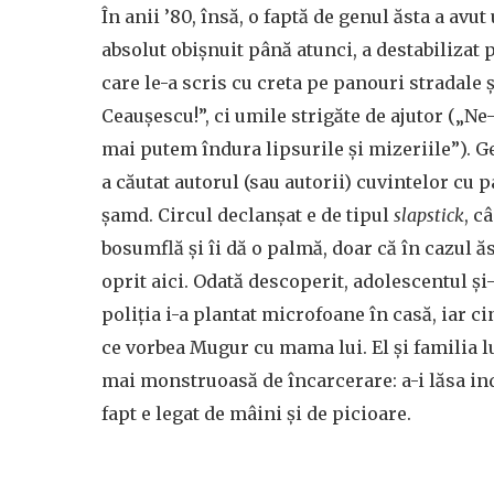
În anii ’80, însă, o faptă de genul ăsta a avu
absolut obișnuit până atunci, a destabilizat 
care le-a scris cu creta pe panouri stradale ș
Ceaușescu!”, ci umile strigăte de ajutor („Ne
mai putem îndura lipsurile şi mizeriile”). Ge
a căutat autorul (sau autorii) cuvintelor cu 
șamd. Circul declanșat e de tipul
slapstick
, c
bosumflă și îi dă o palmă, doar că în cazul ăs
oprit aici. Odată descoperit, adolescentul și-
poliția i-a plantat microfoane în casă, iar ci
ce vorbea Mugur cu mama lui. El și familia l
mai monstruoasă de încarcerare: a-i lăsa ind
fapt e legat de mâini și de picioare.