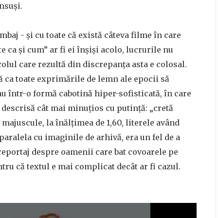
însuși.
mbaj - și cu toate că există câteva filme în care
 ca și cum” ar fi ei înșiși acolo, lucrurile nu
olul care rezultă din discrepanța asta e colosal.
ă ca toate exprimările de lemn ale epocii să
au într-o formă cabotină hiper-sofisticată, în care
a descrisă cât mai minuțios cu putință: „cretă
 majuscule, la înălțimea de 1,60, literele având
aralela cu imaginile de arhivă, era un fel de a
n reportaj despre oamenii care bat covoarele pe
tru că textul e mai complicat decât ar fi cazul.