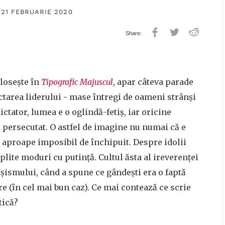
 21 FEBRUARIE 2020
olosește în
Tipografic Majuscul
, apar câteva parade
ectarea liderului - mase întregi de oameni strânși
dictator, lumea e o oglindă-fetiș, iar oricine
i persecutat. O astfel de imagine nu numai că e
e aproape imposibil de închipuit. Despre idolii
lite moduri cu putință. Cultul ăsta al ireverenței
ușismului, când a spune ce gândești era o faptă
re (în cel mai bun caz). Ce mai contează ce scrie
tică?