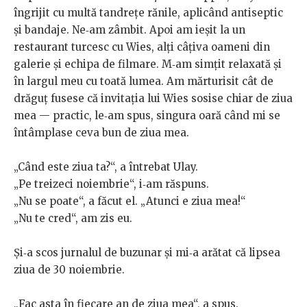
îngrijit cu multă tandreţe rănile, aplicând antiseptic
şi bandaje. Ne‑am zâmbit. Apoi am ieşit la un
restaurant turcesc cu Wies, alţi câţiva oameni din
galerie şi echipa de filmare. M‑am simţit relaxată şi
în largul meu cu toată lumea. Am mărturisit cât de
drăguţ fusese că invitaţia lui Wies sosise chiar de ziua
mea — practic, le‑am spus, singura oară când mi se
întâmplase ceva bun de ziua mea.
„Când este ziua ta?“, a întrebat Ulay.
„Pe treizeci noiembrie“, i‑am răspuns.
„Nu se poate“, a făcut el. „Atunci e ziua mea!“
„Nu te cred“, am zis eu.
Şi‑a scos jurnalul de buzunar şi mi‑a arătat că lipsea
ziua de 30 noiembrie.
„Fac asta în fiecare an de ziua mea“, a spus.