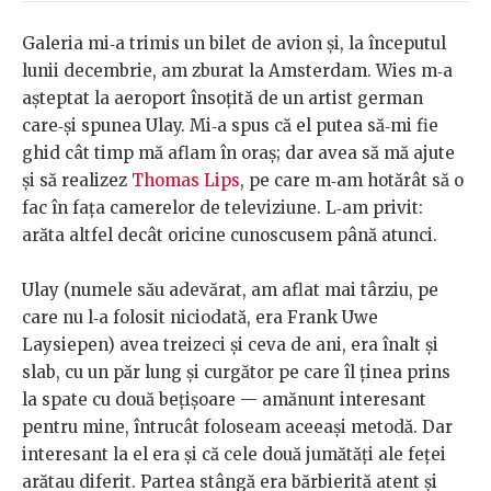
Galeria mi‑a trimis un bilet de avion şi, la începutul
lunii decembrie, am zburat la Amsterdam. Wies m‑a
aşteptat la aeroport însoţită de un artist german
care‑şi spunea Ulay. Mi‑a spus că el putea să‑mi fie
ghid cât timp mă aflam în oraş; dar avea să mă ajute
şi să realizez
Thomas Lips
, pe care m‑am hotărât să o
fac în faţa camerelor de televiziune. L‑am privit:
arăta altfel decât oricine cunoscusem până atunci.
Ulay (numele său adevărat, am aflat mai târziu, pe
care nu l‑a folosit niciodată, era Frank Uwe
Laysiepen) avea treizeci şi ceva de ani, era înalt şi
slab, cu un păr lung şi curgător pe care îl ţinea prins
la spate cu două beţişoare — amănunt interesant
pentru mine, întrucât foloseam aceeaşi metodă. Dar
interesant la el era şi că cele două jumătăţi ale feţei
arătau diferit. Partea stângă era bărbierită atent şi