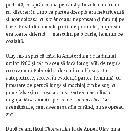
pudrată, cu sprânceana pensată şi buzele date cu un
ruj discret; în timp ce partea dreaptă era nebărbierită
şi uşor soioasă, cu sprânceană nepensată şi fără ruj pe
buze. Privit din ambele părţi ale profilului, impresia
era foarte diferită — masculin pe o parte, feminin pe
cealaltă.
Ulay mi‑a spus că trăia la Amsterdam de la finalul
anilor 1960 şi că‑i plăcea să facă fotografii, de regulă
cu o cameră Polaroid şi deseori cu el însuşi. În
autoportrete, scotea în evidenţă partea feminină, cu
jumătate de perucă lungă şi machiaj din belşug, cu
gene false şi ruj roşu aprins. Partea masculină o
neglija. Mi‑a amintit pe loc de
Thomas Lips.
Dar
asemănările, cum aveam să aflu curând, nu se opreau
aici.
După ce am făcut
Thomas Lips
la de Appel, Ulay mi‑a