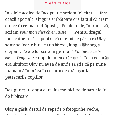
O GĂSIȚI AICI
În zilele acelea de început ne scriam felicitări — fără
ocazii speciale; singura sărbătoare era faptul că eram
din ce în ce mai îndrăgostiţi. Pe ale mele, în franceză,
scriam
Pour mon cher chien Russe
— „Pentru dragul
meu câine rus“ — pentru că mie mi se părea că Ulay
semăna foarte bine cu un bărzoi, lung, slăbănog şi
elegant. Pe ale lui scria în germană
Fur meine liebe
kleine Teufel
‑ „Scumpului meu drăcuşor“. Ceea ce iarăşi
era uimitor: Ulay nu avea de unde să ştie că pe mine
mama mă îmbrăca în costum de drăcuşor la
petrecerile copiilor.
Desigur că intenţia ei nu fusese nici pe departe la fel
de iubitoare.
Ulay a găsit destul de repede o fotografie veche,