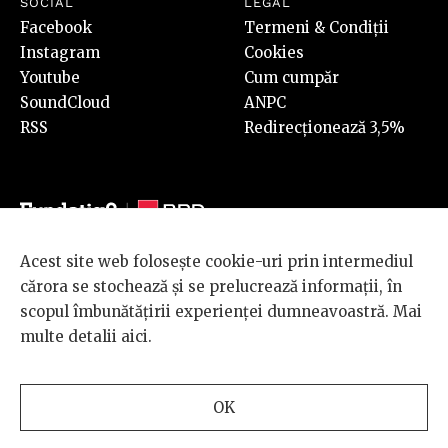
SOCIAL
LEGAL
Facebook
Termeni & Condiții
Instagram
Cookies
Youtube
Cum cumpăr
SoundCloud
ANPC
RSS
Redirecționează 3,5%
Acest site web folosește cookie-uri prin intermediul
© 2026 BRD Groupe Société Générale, toate drepturile rezervate.
cărora se stochează și se prelucrează informații, în
Scena 9 este un proiect sustinut de
BRD GROUPE SOCIÉTÉ
scopul îmbunătățirii experienței dumneavoastră. Mai
GÉNÉRALE
.
multe detalii
aici
.
Design and development
OK
by
INTERKORP