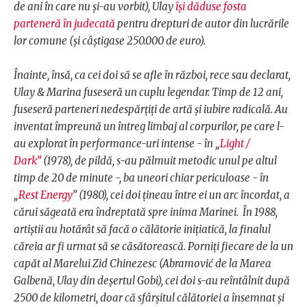
de ani în care nu și-au vorbit), Ulay
își dăduse fosta
parteneră în judecată
pentru drepturi de autor din lucrările
lor comune (și câștigase 250.000 de euro).
Înainte, însă, ca cei doi să se afle în război, rece sau declarat,
Ulay & Marina fuseseră un cuplu legendar. Timp de 12 ani,
fuseseră parteneri nedespărțiți de artă și iubire radicală. Au
inventat împreună un întreg limbaj al corpurilor, pe care l-
au explorat în performance-uri intense - în „
Light /
Dark”
(1978), de pildă, s-au pălmuit metodic unul pe altul
timp de 20 de minute -, ba uneori chiar periculoase - în
„
Rest Energy
” (1980), cei doi țineau între ei un arc încordat, a
cărui săgeată era îndreptată spre inima Marinei. În 1988,
artiștii au hotărât să facă o călătorie inițiatică, la finalul
căreia ar fi urmat să se căsătorească. Porniți fiecare de la un
capăt al Marelui Zid Chinezesc (Abramović de la Marea
Galbenă, Ulay din deșertul Gobi), cei doi s-au reîntâlnit după
2500 de kilometri, doar că sfârșitul călătoriei a însemnat și