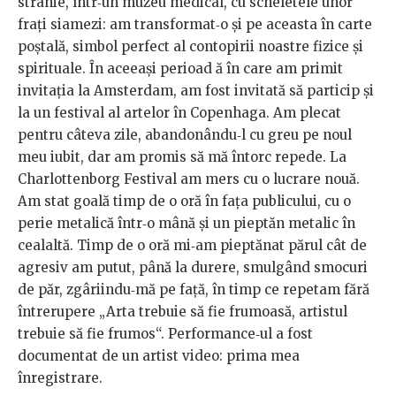
stranie, într‑un muzeu medical, cu scheletele unor
fraţi siamezi: am transformat‑o şi pe aceasta în carte
poştală, simbol perfect al contopirii noastre fizice şi
spirituale. În aceeaşi perioad ă în care am primit
invitaţia la Amsterdam, am fost invitată să particip şi
la un festival al artelor în Copenhaga. Am plecat
pentru câteva zile, abandonându‑l cu greu pe noul
meu iubit, dar am promis să mă întorc repede. La
Charlottenborg Festival am mers cu o lucrare nouă.
Am stat goală timp de o oră în faţa publicului, cu o
perie metalică într‑o mână şi un pieptăn metalic în
cealaltă. Timp de o oră mi‑am pieptănat părul cât de
agresiv am putut, până la durere, smulgând smocuri
de păr, zgâriindu‑mă pe faţă, în timp ce repetam fără
întrerupere „Arta trebuie să fie frumoasă, artistul
trebuie să fie frumos“. Performance‑ul a fost
documentat de un artist video: prima mea
înregistrare.