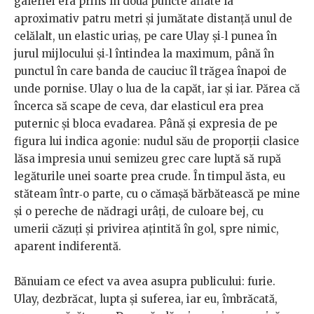
galeriei era prins în două puncte aflate la
aproximativ patru metri şi jumătate distanţă unul de
celălalt, un elastic uriaş, pe care Ulay şi‑l punea în
jurul mijlocului şi‑l întindea la maximum, până în
punctul în care banda de cauciuc îl trăgea înapoi de
unde pornise. Ulay o lua de la capăt, iar şi iar. Părea că
încerca să scape de ceva, dar elasticul era prea
puternic şi bloca evadarea. Până şi expresia de pe
figura lui indica agonie: nudul său de proporţii clasice
lăsa impresia unui semizeu grec care luptă să rupă
legăturile unei soarte prea crude. În timpul ăsta, eu
stăteam într‑o parte, cu o cămaşă bărbătească pe mine
şi o pereche de nădragi urâţi, de culoare bej, cu
umerii căzuţi şi privirea aţintită în gol, spre nimic,
aparent indiferentă.
Bănuiam ce efect va avea asupra publicului: furie.
Ulay, dezbrăcat, lupta şi suferea, iar eu, îmbrăcată,