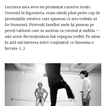
Lucrarea asta avea un pronunţat caracter ironic.
Crescută în Iugoslavia, eram sătulă până peste cap de
prezumţiile estetice care spuneau că arta trebuie să
fie frumoasă. Prietenii familiei mele îşi puneau pe
pereţi tablouri care se asortau cu covorul şi mobila —
mie acest decoraţionism îmi repugna teribil. Pe mine
în artă mă interesa strict conţinutul: ce însemna o
lucrare. (...)