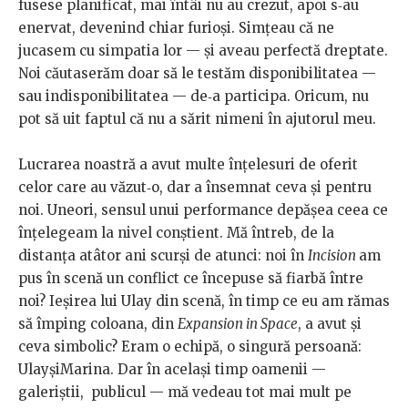
fusese planificat, mai întâi nu au crezut, apoi s‑au
enervat, devenind chiar furioşi. Simţeau că ne
jucasem cu simpatia lor — şi aveau perfectă dreptate.
Noi căutaserăm doar să le testăm disponibilitatea —
sau indisponibilitatea — de‑a participa. Oricum, nu
pot să uit faptul că nu a sărit nimeni în ajutorul meu.
Lucrarea noastră a avut multe înţelesuri de oferit
celor care au văzut‑o, dar a însemnat ceva şi pentru
noi. Uneori, sensul unui performance depăşea ceea ce
înţelegeam la nivel conştient. Mă întreb, de la
distanţa atâtor ani scurşi de atunci: noi în
Incision
am
pus în scenă un conflict ce începuse să fiarbă între
noi? Ieşirea lui Ulay din scenă, în timp ce eu am rămas
să împing coloana, din
Expansion in Space
, a avut şi
ceva simbolic? Eram o echipă, o singură persoană:
UlayşiMarina. Dar în acelaşi timp oamenii —
galeriştii, publicul — mă vedeau tot mai mult pe