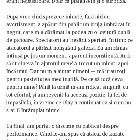
eram nepăsătoare. Doar că plănuisem şi o surpriză.
După vreo cincisprezece minute, fără niciun
avertisment, a apărut din public un ninja îmbrăcat în
negru, care m‑a dărâmat la podea cu o lovitură dublă
de picioare. Spectatorii au tresărit speriaţi, în timp ce
atacatorul a părăsit nonşalant galeria. Eu am rămas
întinsă pe jos un moment, aparent inconştientă. Ar fi
sărit cineva în ajutorul meu? A trecut un minut; apoi
încă unul. Dar nu m‑a ajutat nimeni — mă urau toţi
pentru pasivitatea mea inutilă. De ce să facă ceva
pentru mine? Până la urmă m‑am ridicat singură, cu
tot efortul, şi am revenit la aceeaşi poziţie, la fel de
impasibilă, în vreme ce Ulay a continuat ca şi cum nu
s‑ar fi întâmplat nimic.
La final, am purtat o discuţie cu publicul despre
performance. Când le‑am spus că atacul de karate