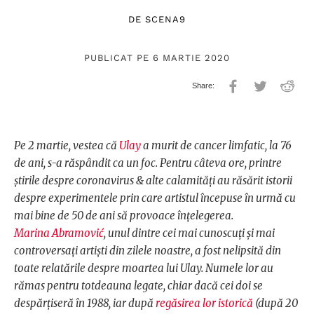
DE
SCENA9
PUBLICAT PE 6 MARTIE 2020
Pe 2 martie, vestea că
Ulay
a murit de cancer limfatic, la 76
de ani, s-a răspândit ca un foc. Pentru câteva ore, printre
știrile despre coronavirus & alte calamități au răsărit istorii
despre experimentele prin care artistul începuse în urmă cu
mai bine de 50 de ani să provoace înțelegerea.
Marina Abramović
, unul dintre cei mai cunoscuți și mai
controversați artiști din zilele noastre, a fost nelipsită din
toate relatările despre moartea lui Ulay. Numele lor au
rămas pentru totdeauna legate, chiar dacă cei doi se
despărțiseră în 1988, iar după
regăsirea lor istorică
(după 20