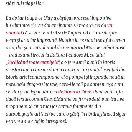
sfârșitul relației lor.
La doi ani după ce Ulay a câștigat procesul împotriva
lui Abramović și cu doi ani înainte să moară, cei doi
au
anunțat
că se vor reuni să scrie împreună o carte despre
viața și arta lor împreună. Nu știm în ce stadiu se află cartea
asta, dar știm că volumul de memorii al Marinei Abramović
- tradus anul trecut la Editura Pandora M, cu titlul
„
Încălcând toate granițele
”, e o fereastră bună în istoria
acestui cuplu care nu doar a construit un capitol esențial din
istoria artei contemporane, ci a pompat și inspirație nouă în
mitologia dragostei totale, care-i leagă pe oameni așa cum
cei doi și-au legat părul în
Relation in Time
. Până vom afla
dacă textul comun Ulay&Marina va fi vreodată publicat, vă
propunem să citiți mai jos câteva fragmente din
autobiografia artistei (pe care o găsiți în librării, fiindcă sigur
veți vrea s-o citiți în întregime).