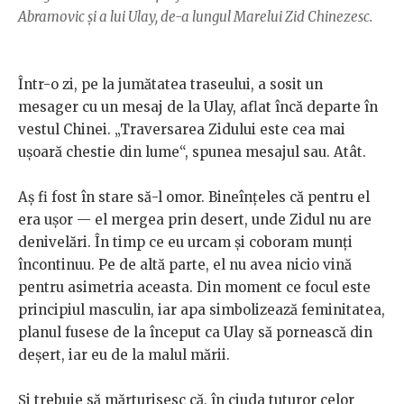
Abramovic și a lui Ulay, de-a lungul Marelui Zid Chinezesc.
Într-o zi, pe la jumătatea traseului, a sosit un
mesager cu un mesaj de la Ulay, aflat încă departe în
vestul Chinei. „Traversarea Zidului este cea mai
ușoară chestie din lume“, spunea mesajul sau. Atât.
Aș fi fost în stare să-l omor. Bineînțeles că pentru el
era ușor — el mergea prin desert, unde Zidul nu are
denivelări. În timp ce eu urcam și coboram munți
încontinuu. Pe de altă parte, el nu avea nicio vină
pentru asimetria aceasta. Din moment ce focul este
principiul masculin, iar apa simbolizează feminitatea,
planul fusese de la început ca Ulay să pornească din
deșert, iar eu de la malul mării.
Și trebuie să mărturisesc că, în ciuda tuturor celor