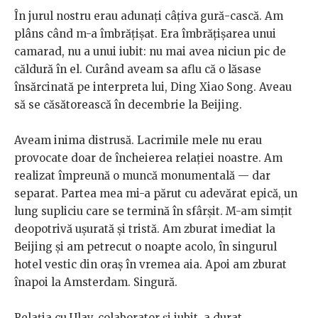
În jurul nostru erau adunați câțiva gură-cască. Am
plâns când m-a îmbrățișat. Era îmbrățișarea unui
camarad, nu a unui iubit: nu mai avea niciun pic de
căldură în el. Curând aveam sa aflu că o lăsase
însărcinată pe interpreta lui, Ding Xiao Song. Aveau
să se căsătorească în decembrie la Beijing.
Aveam inima distrusă. Lacrimile mele nu erau
provocate doar de încheierea relației noastre. Am
realizat împreună o muncă monumentală — dar
separat. Partea mea mi-a părut cu adevărat epică, un
lung supliciu care se termină în sfârșit. M-am simțit
deopotrivă ușurată și tristă. Am zburat imediat la
Beijing și am petrecut o noapte acolo, în singurul
hotel vestic din oraș în vremea aia. Apoi am zburat
înapoi la Amsterdam. Singură.
Relația cu Ulay, colaborator și iubit, a durat