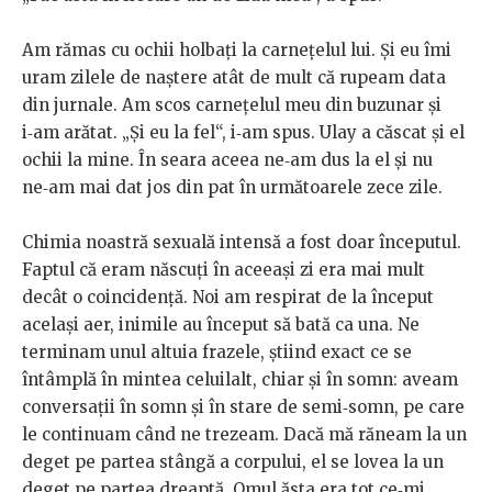
Am rămas cu ochii holbaţi la carneţelul lui. Şi eu îmi
uram zilele de naştere atât de mult că rupeam data
din jurnale. Am scos carneţelul meu din buzunar şi
i‑am arătat. „Şi eu la fel“, i‑am spus. Ulay a căscat şi el
ochii la mine. În seara aceea ne‑am dus la el şi nu
ne‑am mai dat jos din pat în următoarele zece zile.
Chimia noastră sexuală intensă a fost doar începutul.
Faptul că eram născuţi în aceeaşi zi era mai mult
decât o coincidenţă. Noi am respirat de la început
acelaşi aer, inimile au început să bată ca una. Ne
terminam unul altuia frazele, ştiind exact ce se
întâmplă în mintea celuilalt, chiar şi în somn: aveam
conversaţii în somn şi în stare de semi‑somn, pe care
le continuam când ne trezeam. Dacă mă răneam la un
deget pe partea stângă a corpului, el se lovea la un
deget pe partea dreaptă. Omul ăsta era tot ce‑mi