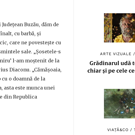
i Județean Buzău, dăm de
nalt, cu barbă, și
cic, care ne povestește cu
mintele sale. „Șosetele-s
ARTE VIZUALE
imiru’ l-am moștenit de la
Grădinarul udă to
rius Diaconu. „Cămășoaia,
chiar și pe cele c
 cu o doamnă de la
, asta este munca unei
e din Republica
VIAȚĂ&CO
/