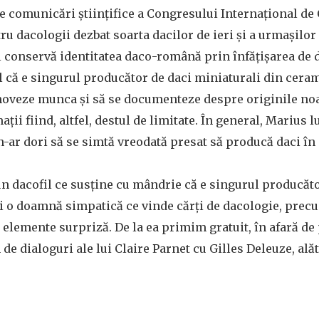
de comunicări științifice a Congresului Internațional de 
u dacologii dezbat soarta dacilor de ieri și a urmașilor
i conservă identitatea daco-română prin înfățișarea de 
l că e singurul producător de daci miniaturali din ceram
oveze munca și să se documenteze despre originile noa
ții fiind, altfel, destul de limitate. În general, Marius l
n-ar dori să se simtă vreodată presat să producă daci î
un dacofil ce susține cu mândrie că e singurul producă
și o doamnă simpatică ce vinde cărți de dacologie, precu
e elemente surpriză. De la ea primim gratuit, în afară de
de dialoguri ale lui Claire Parnet cu Gilles Deleuze, alăt