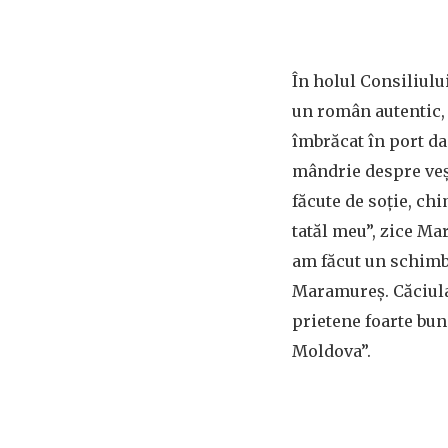
În holul Consiliulu
un român autentic, î
îmbrăcat în port da
mândrie despre veș
făcute de soție, ch
tatăl meu”, zice Ma
am făcut un schimb
Maramureș. Căciula
prietene foarte bun
Moldova”.