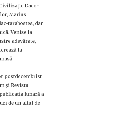
Civilizație Daco-
 lor, Marius
dac-tarabostes, dar
ică. Venise la
stre adevărate,
ucrează la
n masă.
tor postdecembrist
m și Revista
 publicația lunară a
uri de un altul de