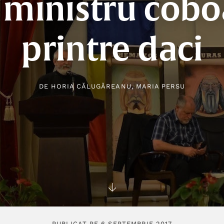
 ministru cobo
printre daci
DE
HORIA CĂLUGĂREANU
,
MARIA PERSU
PUBLICAT PE 6 SEPTEMBRIE 2017