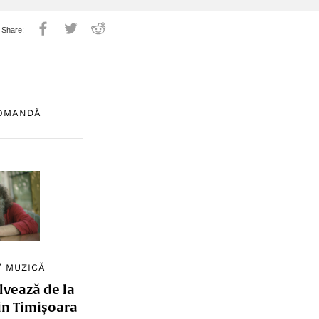
COMANDĂ
/
MUZICĂ
lvează de la
in Timișoara