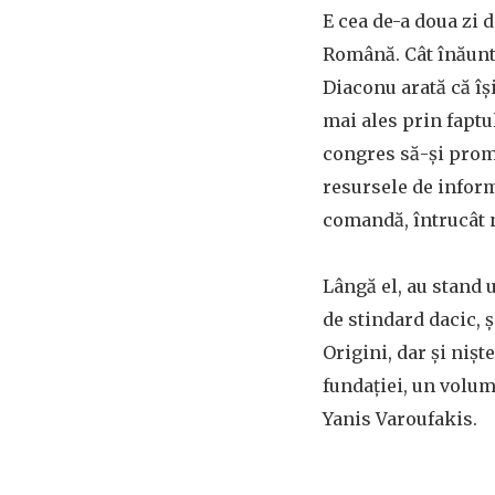
E cea de-a doua zi 
Română. Cât înăuntr
Diaconu arată că îș
mai ales prin faptu
congres să-și prom
resursele de informa
comandă, întrucât 
Lângă el, au stand 
de stindard dacic, 
Origini, dar și nișt
fundației, un volum 
Yanis Varoufakis.