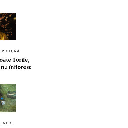
/
PICTURĂ
ate florile,
e nu înfloresc
TINERI