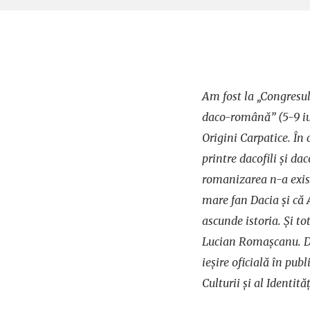
Am fost la „Congresul
daco-română” (5-9 iu
Origini Carpatice. În c
printre dacofili și da
romanizarea n-a exis
mare fan Dacia și c
ascunde istoria. Și t
Lucian Romașcanu. De 
ieșire oficială în publ
Culturii și al Identită