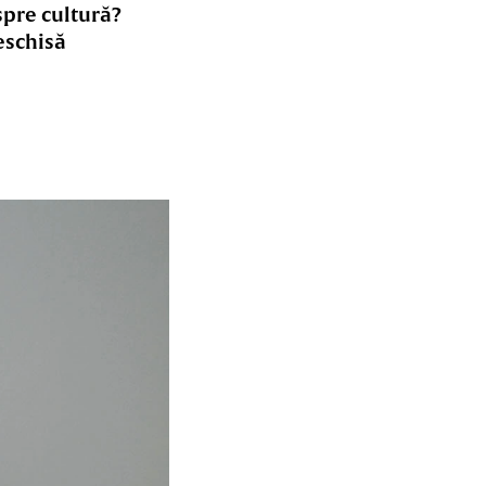
spre cultură?
eschisă