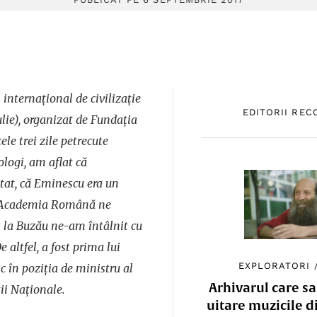
 internațional de civilizație
EDITORII RE
lie), organizat de Fundația
ele trei zile petrecute
cologi, am aflat că
tat, că Eminescu era un
ă Academia Română ne
ot la Buzău ne-am întâlnit cu
altfel, a fost prima lui
EXPLORATORI
ic în poziția de ministru al
Arhivarul care sa
ții Naționale.
uitare muzicile d