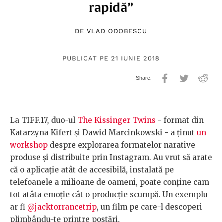
rapidă”
DE
VLAD ODOBESCU
PUBLICAT PE 21 IUNIE 2018
La TIFF.17, duo-ul
The Kissinger Twins
- format din
Katarzyna Kifert și Dawid Marcinkowski - a ținut
un
workshop
despre explorarea formatelor narative
produse și distribuite prin Instagram. Au vrut să arate
că o aplicație atât de accesibilă, instalată pe
telefoanele a milioane de oameni, poate conține cam
tot atâta emoție cât o producție scumpă. Un exemplu
ar fi
@jacktorrancetrip
, un film pe care-l descoperi
plimbându-te printre postări.