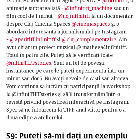
D: dintr-o afacere de dragoste poetică -
@intimitiff
, o
animație suprarealistă -
@infinitiff_machine
sau un
film cool de 1 minut -
@no_infinitiff
la un documentar
despre Cluj Cinema Spaces
@cinemaspaces
și o
abordare interesantă a jurnalismului pe Instagram
-
@aperitiff.infinitiff
și
@cluj_complementaire
. Am
avut chiar un proiect muzical @ matheea4infinitiff.
Totul în patru zile. Puteți să le verificați toate
@infiniTIFFstories
. Sunt un fel de povești
instantanee pe care le puteți experimenta într-un
minut sau două. Nu aveți nevoie de căști sau altceva.
Vom continua să lucrăm cu participanții la workshop
la @infiniTIFFstories și să îl transformăm într-o
revistă privind povestirea interactivă pe Instagram.
Sper să ne întoarcem la TIFF anul viitor pentru o a
doua ediție a atelierului.
S9: Puteți să-mi dați un exemplu