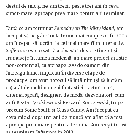
destul de mic și ne-am trezit peste trei ani în ceva
super-mare, aproape prea mare pentru a fi terminat.
După ce am terminat
Someday on The Misty Island
, am
început să ne gândim la forme mai complexe. În 2005
am început să lucrăm la cel mai mare film interactiv.
Sufferrosa
este o satiră a obsesiei despre tineret și
frumusețe în lumea modernă. un mare proiect artistic
non-comercial, cu aproape 200 de oameni din
întreaga lume, implicați în diverse etape de
producție, am avut norocul să întâlnim (și să lucrăm
cu) atât de mulți oameni fantastici - actori mari,
cinematografi, designeri de modă, dezvoltatori, cum
ar fi Beata Tyszkiewcz și Ryszard Ronczewski, trupe
precum Sonic Youth și Glass Candy. Am început cu
ceva mic și după trei ani de muncă am aflat că a fost
aproape prea mare pentru a termina. Am reușit totuși
să terminăm
Sufferrosa
în 2010.