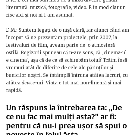
literatură, muzică, fotografie, video. E în mod clar un
risc aici și noi ni l-am asumat.
D.M.: Suntem legați de o nișă clară, iar atunci când am
început să ne prezentăm proiectele, prin 2007, la
festivaluri de film, aveam parte de-o atmosferă
ostilă. Regizorii spuneau că n-are sens, că „cinema-ul
e cinema”, așa că de ce să schimbăm totul? Trăim însă
vremuri atât de diferite de cele ale părinților și
bunicilor noștri. Se întâmplă întruna atâtea lucruri, cu
atâtea
device
-uri. Viața e tot mai non-lineară și mai
rapidă.
Un răspuns la întrebarea ta: „De
ce nu fac mai mulți asta?” ar fi:
pentru că nu-i prea ușor să spui o
poveste în felul ăsta.