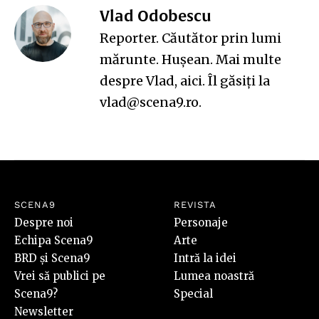
Vlad Odobescu
Reporter. Căutător prin lumi
mărunte. Hușean. Mai multe
despre Vlad,
aici
. Îl găsiți la
vlad@scena9.ro.
SCENA9
REVISTA
Despre noi
Personaje
Echipa Scena9
Arte
BRD și Scena9
Intră la idei
Vrei să publici pe
Lumea noastră
Scena9?
Special
Newsletter