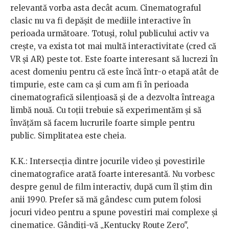
relevantă vorba asta decât acum. Cinematograful
clasic nu va fi depășit de mediile interactive în
perioada următoare. Totuși, rolul publicului activ va
crește, va exista tot mai multă interactivitate (cred că
VR și AR) peste tot. Este foarte interesant să lucrezi în
acest domeniu pentru că este încă într-o etapă atât de
timpurie, este cam ca și cum am fi în perioada
cinematografică silențioasă și de a dezvolta întreaga
limbă nouă. Cu toții trebuie să experimentăm și să
învățăm să facem lucrurile foarte simple pentru
public. Simplitatea este cheia.
K.K.: Intersecția dintre jocurile video și povestirile
cinematografice arată foarte interesantă. Nu vorbesc
despre genul de film interactiv, după cum îl știm din
anii 1990. Prefer să mă gândesc cum putem folosi
jocuri video pentru a spune povestiri mai complexe și
cinematice. Gândiți-vă „Kentucky Route Zero",