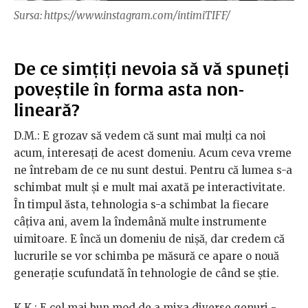
Sursa: https://www.instagram.com/intimiTIFF/
De ce simțiți nevoia să vă spuneți
poveștile în forma asta non-
lineară?
D.M.: E grozav să vedem că sunt mai mulți ca noi
acum, interesați de acest domeniu. Acum ceva vreme
ne întrebam de ce nu sunt destui. Pentru că lumea s-a
schimbat mult și e mult mai axată pe interactivitate.
În timpul ăsta, tehnologia s-a schimbat la fiecare
câțiva ani, avem la îndemână multe instrumente
uimitoare. E încă un domeniu de nișă, dar credem că
lucrurile se vor schimba pe măsură ce apare o nouă
generație scufundată în tehnologie de când se știe.
K.K.: E cel mai bun mod de a mixa diverse genuri -