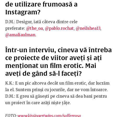
de utilizare frumoasă a
Instagram?
D.M.: Desigur, iată câteva dintre cele
preferate:
@the_oa
,
@pablo.rochat
,
@neilshea13
,
@amaliaulman
.
Într-un interviu, cineva vă întreba
ce proiecte de viitor aveți și ați
menționat un film erotic. Mai
aveți de gând să-l faceți?
K.K.: E un pic altceva decât un film erotic, dar lucrăm
la el. Suntem prinși cu jocurile, dar ne vom întoarce.
D.M.: E greu să găsești pe cineva să dea bani pentru
un proiect în care arăți niște țâțe.
FOTO:
www.kissingertwins.com/sufferrosa