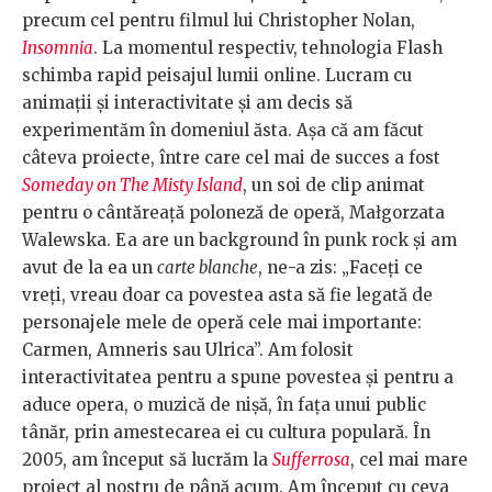
precum cel pentru filmul lui Christopher Nolan,
Insomnia
. La momentul respectiv, tehnologia Flash
schimba rapid peisajul lumii online. Lucram cu
animații și interactivitate și am decis să
experimentăm în domeniul ăsta. Așa că am făcut
câteva proiecte, între care cel mai de succes a fost
Someday on The Misty Island
, un soi de clip animat
pentru o cântăreață poloneză de operă, Małgorzata
Walewska. Ea are un background în punk rock și am
avut de la ea un
carte blanche
, ne-a zis: „Faceți ce
vreți, vreau doar ca povestea asta să fie legată de
personajele mele de operă cele mai importante:
Carmen, Amneris sau Ulrica”. Am folosit
interactivitatea pentru a spune povestea și pentru a
aduce opera, o muzică de nișă, în fața unui public
tânăr, prin amestecarea ei cu cultura populară. În
2005, am început să lucrăm la
Sufferrosa
, cel mai mare
proiect al nostru de până acum. Am început cu ceva