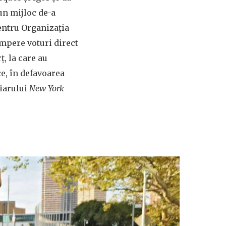
-un mijloc de-a
pentru Organizația
umpere voturi direct
, la care au
ce, în defavoarea
ziarului
New York