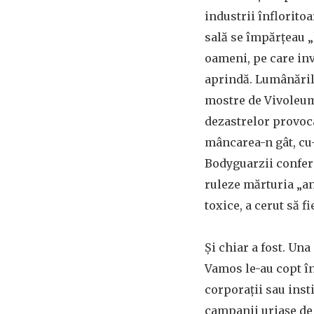
industrii înfloritoa
sală se împărțeau 
oameni, pe care invi
aprindă. Lumânăril
mostre de Vivoleum
dezastrelor provoca
mâncarea-n gât, cu
Bodyguarzii conferi
ruleze mărturia „an
toxice, a cerut să f
Și chiar a fost. Una
Vamos le-au copt în
corporații sau inst
campanii uriașe de 