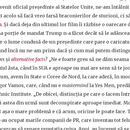
nit oficial președinte al Statelor Unite, ne-am întâlnit 
t acolo să facă vreo farsă braconierilor de sturioni, ci să
m
. Și dacă deja din ultimul lor film îi răzbise o oarecare
a porție de mandat Trump n-a făcut decât să le adâncea
tr-o lume condusă de-un președinte care pare o carica
când încă nu ne-am prins dacă și cum mai putem distinge
ews
și
alternative facts
? „Ne e foarte greu să ne dăm seama 
l ăsta, când în SUA e aproape nu mai are sens să te joci 
cum, avem în State o Coree de Nord, la care aderă, în mo
Igor Vamos, care, când nu e
mastermind
la Yes Men, predă
ic Institute. „De obicei, distincția pe care o facem între
că astea din urmă sunt deconspirate aproape imediat. Mo
 așa o mare problemă e că acum, oricine le poate face. 
s-au ocupat marile companii de PR, care inventau tot felu
ncercau să repare reputația cuiva. Apoi, au început să s