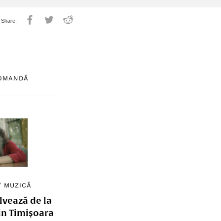
COMANDĂ
/
MUZICĂ
lvează de la
in Timișoara