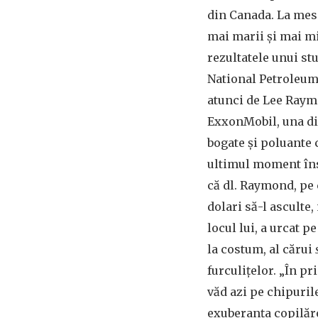
din Canada. La mese
mai marii și mai mi
rezultatele unui st
National Petroleum
atunci de Lee Raym
ExxonMobil, una di
bogate și poluante
ultimul moment însă
că dl. Raymond, pe 
dolari să-l asculte,
locul lui, a urcat p
la costum, al cărui
furculițelor. „În p
văd azi pe chipuril
exuberanța copilăr