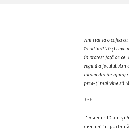
Am stat la o cafea cu
în ultimii 20 și ceva 
în protest față de cei
regulă a jocului.
Am af
lumea din jur ajunge 
prea-ți mai vine să râ
***
Fix acum 10 ani și 6
cea mai importantă 