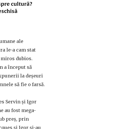
spre cultură?
eschisă
 umane ale
ra le-a cam stat
 miros dubios.
n a început să
xpunerii la deșeuri
mnele să fie o farsă.
es Servin și Igor
me au fost mega-
ub preș, prin
cques și Igor și-au