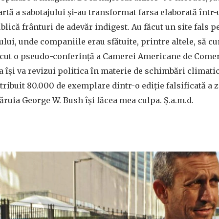
artă a sabotajului și-au transformat farsa elaborată într
lică frânturi de adevăr indigest. Au făcut un site fals 
ui, unde companiile erau sfătuite, printre altele, să c
făcut o pseudo-conferință a Camerei Americane de Comerț
a își va revizui politica în materie de schimbări climati
stribuit 80.000 de exemplare dintr-o ediție falsificată a 
căruia George W. Bush își făcea mea culpa. Ș.a.m.d.