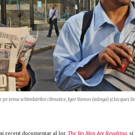
 pe tema schimbărilor climatice, Igor Vamos (stânga) și Jacques Serv
ai recent documentar al lor,
The Yes Men Are Revolting
, ș