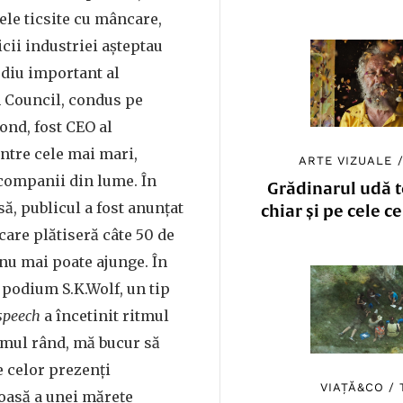
le ticsite cu mâncare,
cii industriei așteptau
udiu important al
 Council, condus pe
ond, fost CEO al
ntre cele mai mari,
ARTE VIZUALE
 companii din lume. În
Grădinarul udă to
, publicul a fost anunțat
chiar și pe cele c
care plătiseră câte 50 de
 nu mai poate ajunge. În
e podium S.K.Wolf, un tip
speech
a încetinit ritmul
rimul rând, mă bucur să
e celor prezenți
VIAȚĂ&CO
/
oasă a unei mărețe