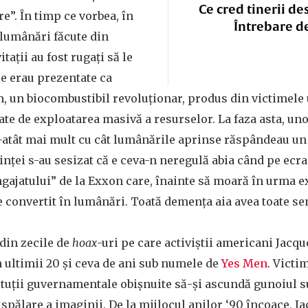
Ce cred tinerii de
re”. În timp ce vorbea, în
Întrebare d
„lumânări făcute din
tații au fost rugați să le
e erau prezentate ca
, un biocombustibil revoluționar, produs din victimele
te de exploatarea masivă a resurselor. La faza asta, uno
-atât mai mult cu cât lumânările aprinse răspândeau un
nței s-au sesizat că e ceva-n neregulă abia când pe ecra
gajatului” de la Exxon care, înainte să moară în urma e
ie convertit în lumânări. Toată demența aia avea toate se
 din zecile de
hoax
-uri pe care activiștii americani Jacqu
 ultimii 20 și ceva de ani sub numele de
Yes Men
. Victi
ituții guvernamentale obișnuite să-și ascundă gunoiul s
spălare a imaginii. De la mijlocul anilor ‘90 încoace, Ja