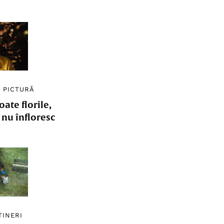
/
PICTURĂ
ate florile,
e nu înfloresc
TINERI