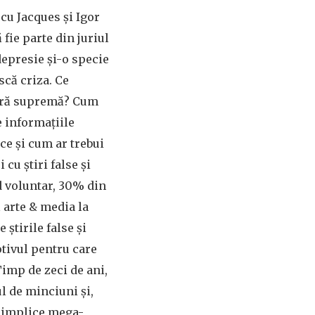
cu Jacques și Igor
 fie parte din juriul
 depresie și-o specie
scă criza. Ce
tură supremă? Cum
 informațiile
ce și cum ar trebui
cu știri false și
d voluntar, 30% din
 arte & media la
 știrile false și
tivul pentru care
Timp de zeci de ani,
l de minciuni și,
e implice mega-