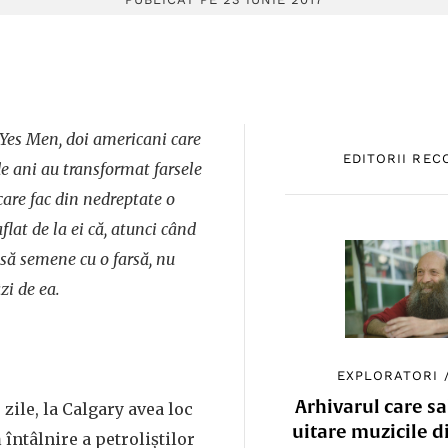
 Yes Men, doi americani care
EDITORII RE
de ani au transformat farsele
 care fac din nedreptate o
lat de la ei că, atunci când
să semene cu o farsă, nu
zi de ea.
EXPLORATORI
Arhivarul care sa
 zile, la Calgary avea loc
uitare muzicile d
întâlnire a petroliștilor