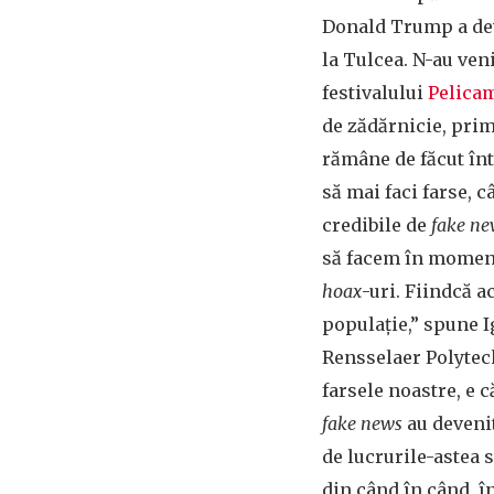
Donald Trump a deve
la Tulcea. N-au veni
festivalului
Pelica
de zădărnicie, prim
rămâne de făcut în
să mai faci farse, 
credibile de
fake n
să facem în momentu
hoax
-uri. Fiindcă a
populație,” spune 
Rensselaer Polytechn
farsele noastre, e 
fake news
au devenit
de lucrurile-astea 
din când în când, î