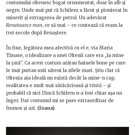
costumului oltenesc bogat ornamentat, doar în alb și
negru. Unde mai pui că Schileru a făcut și pionierat în
minerit și extragerea de petrol. Un adevărat
Renaissance man
, ce să mai – ce contează că eram la
trei secole după Renaștere.
În fine, legătura mea afectivă cu el e, via Maria
Tănase, o idealizare a unei Oltenii care era „la mine
la țară”. Ca acest costum arătau hainele bune pe care
le mai purtau unii săteni la zilele mari. Știu clar că
Oltenia aia ideală nu există decât la mine-n cap,
realitatea e mult mai sărăcăcioasă și tristă – și
probabil că nici Dincă Schileru n-a fost chiar așa un
înger. Dar costumul mi se pare extraordinar de
frumos și azi.
(
Ioana)