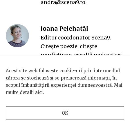
andra@scena9.ro.
Ioana Pelehatăi
Editor coordonator Scena9.
Citește poezie, citește
nonficțiune, ascultă podcasturi.
Îi plac mult pisicile.
Acest site web folosește cookie-uri prin intermediul
Mai multe despre Ioana,
aici
. O
cărora se stochează și se prelucrează informații, în
găsiți la ioana@scena9.ro.
scopul îmbunătățirii experienței dumneavoastră. Mai
multe detalii
aici
.
Ionuț Sociu
Reporter & dramaturg. Îl găsiți
OK
la ionut.i.sociu@gmail.com.
Luiza Vasiliu