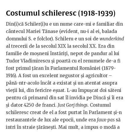
Costumul schileresc (1918-1939)
Din(i)că Schiler(i)u e un nume care-mi e familiar din
cântecul Mariei Tănase (evident, nu-i al ei, balada
domnului S. e folclor). Schileru e un soi de
wunderkind
al trecerii de la secolul XIX la secolul XX. Era din
familie de moșneni înstăriți, nepot de pandur al lui
Tudor Vladimirescu și poartă cu el renumele de-a fi
fost primul țăran în Parlamentul României (1879-
1916). A fost un excelent negustor și agricultor –
până-ntr-acolo încât a existat și un atentat asupra
vieții lui, din fericire eșuat. L-au împușcat doi săteni
pentru că primarul din sat îl invidia pe Dincă și îi era
și dator 4250 de franci.
Just Gorj things
. Costumul
schileresc creat de el a fost purtat în Parlament și-n
restaurantele de lux ale epocii, unde era
faux-pas
să
intri în straie țărănești. Mai mult, a impus o modă a