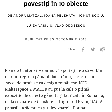
povestiți în 10 obiecte
DE
ANDRA MATZAL
,
IOANA PELEHATĂI
,
IONUȚ SOCIU
,
LUIZA VASILIU
,
VLAD ODOBESCU
PUBLICAT PE 30 OCTOMBRIE 2018
E an de Centenar – dar nu vă speriați, n-o să vorbim
de reîntregirea pământului strămoșesc, ci de un
secol de produse cu design românesc. NOD
Makerspace & MATER au pus la cale o primă
expoziție de obiecte gândite și fabricate în România,
de la covoare de Cisnădie la frigiderul Fram, DACIA,
păpușile Arădeanca și televizoarele Diamant.