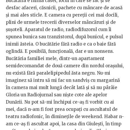
Bucătăria e inima casei, locul în care se fac și se
desfac afaceri, căsnicii, pachete cu mâncare de acasă
și mai ales sticle. E camera cu pereții cei mai docili,
plini de urmele trecerii diverselor mâncăruri și de
șușoteli. Aparatul de radio, radiodifuzorul cum îi
spunea bunica sau tranzistorul, după bunicul, e pulsul
inimii ăsteia. O bucătărie fără radio e ca o baie fără
oglindă. E posibilă, funcțională, dar e un nonsens.
Bucătăria familiei mele, dintr-un apartament
semidecomandat de două camere din nordul orașului,
nu există fără paralelipipedul ăsta negru. Nu-mi
imaginez să intru să mi fac un sandviș cu margarină
în camera mai mult lungă decât lată și să nu pârâie
Gloria un Radiojurnal sau niște cote ale apelor
Dunării. Nu pot să-mi închipui ce-aș fi vorbit cu ai
mei, dacă n-am fi fost prea ocupați cu ascultatul de
teatru radiofonic, în diminețile de weekend. Habar n-
am ce-aș fi ascultat apoi, la casa din Giulești, în timp