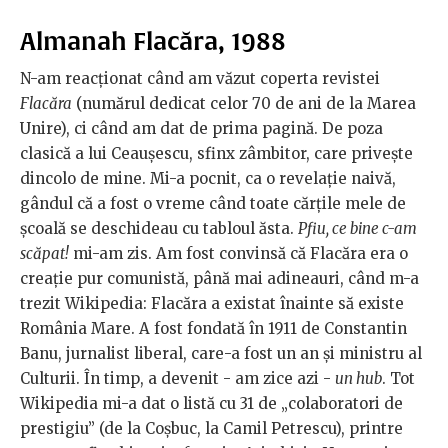
Almanah
Flacăra, 1988
N-am reacționat când am văzut coperta revistei
Flacăra
(numărul dedicat celor 70 de ani de la Marea
Unire), ci când am dat de prima pagină. De poza
clasică a lui Ceaușescu, sfinx zâmbitor, care privește
dincolo de mine. Mi-a pocnit, ca o revelație naivă,
gândul că a fost o vreme când toate cărțile mele de
școală se deschideau cu tabloul ăsta.
Pfiu, ce bine c-am
scăpat!
mi-am zis. Am fost convinsă că Flacăra era o
creație pur comunistă, până mai adineauri, când m-a
trezit Wikipedia: Flacăra a existat înainte să existe
România Mare. A fost fondată în 1911 de Constantin
Banu, jurnalist liberal, care-a fost un an și ministru al
Culturii. În timp, a devenit - am zice azi -
un hub
. Tot
Wikipedia mi-a dat o listă cu 31 de „colaboratori de
prestigiu” (de la Coșbuc, la Camil Petrescu), printre