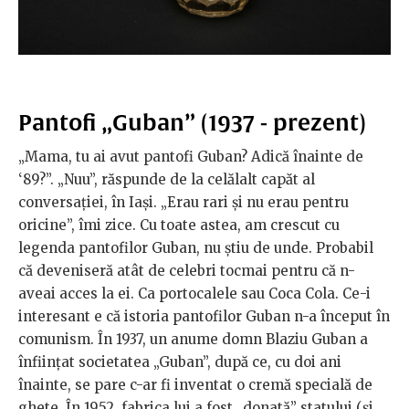
Pantofi „Guban” (1937 - prezent)
„Mama, tu ai avut pantofi Guban? Adică înainte de
‘89?”. „Nuu”, răspunde de la celălalt capăt al
conversației, în Iași. „Erau rari și nu erau pentru
oricine”, îmi zice. Cu toate astea, am crescut cu
legenda pantofilor Guban, nu știu de unde. Probabil
că deveniseră atât de celebri tocmai pentru că n-
aveai acces la ei. Ca portocalele sau Coca Cola. Ce-i
interesant e că istoria pantofilor Guban n-a început în
comunism. În 1937, un anume domn Blaziu Guban a
înființat societatea „Guban”, după ce, cu doi ani
înainte, se pare c-ar fi inventat o cremă specială de
ghete. În 1952, fabrica lui a fost „donată” statului (și