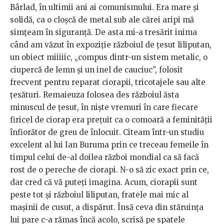
Bârlad, în ultimii ani ai comunismului. Era mare și
solidă, ca o cloșcă de metal sub ale cărei aripi mă
simțeam în siguranță. De asta mi-a tresărit inima
când am văzut în expoziție războiul de țesut liliputan,
un obiect miiiiic, „compus dintr-un sistem metalic, o
ciupercă de lemn și un inel de cauciuc”, folosit
frecvent pentru reparat ciorapii, tricotajele sau alte
țesături. Remaieuza folosea des războiul ăsta
minuscul de țesut, în niște vremuri în care fiecare
firicel de ciorap era prețuit ca o comoară a feminității
înfiorător de greu de înlocuit. Citeam într-un studiu
excelent al lui Ian Buruma prin ce treceau femeile în
timpul celui de-al doilea război mondial ca să facă
rost de o pereche de ciorapi. N-o să zic exact prin ce,
dar cred că vă puteți imagina. Acum, ciorapii sunt
peste tot și războiul liliputan, fratele
mai mic al
mașinii de cusut, a dispărut. Însă ceva din stăruința
lui pare c-a rămas încă acolo, scrisă pe spatele