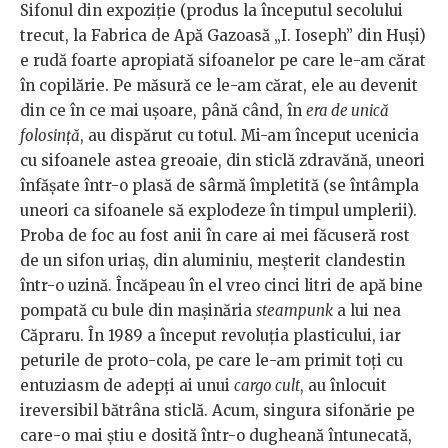
Sifonul din expoziție (produs la începutul secolului
trecut, la Fabrica de Apă Gazoasă „I. Ioseph” din Huși)
e rudă foarte apropiată sifoanelor pe care le-am cărat
în copilărie. Pe măsură ce le-am cărat, ele au devenit
din ce în ce mai ușoare, până când, în
era
de unică
folosință
, au dispărut cu totul. Mi-am început ucenicia
cu sifoanele astea greoaie, din sticlă zdravănă, uneori
înfășate într-o plasă de sârmă împletită (se întâmpla
uneori ca sifoanele să explodeze în timpul umplerii).
Proba de foc au fost anii în care ai mei făcuseră rost
de un sifon uriaș, din aluminiu, meșterit clandestin
într-o uzină. Încăpeau în el vreo cinci litri de apă bine
pompată cu bule din mașinăria
steampunk
a lui nea
Căpraru. În 1989 a început revoluția plasticului, iar
peturile de proto-cola, pe care le-am primit toți cu
entuziasm de adepți ai unui
cargo cult
, au înlocuit
ireversibil bătrâna sticlă. Acum, singura sifonărie pe
care-o mai știu e dosită într-o dugheană întunecată,