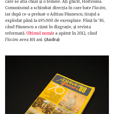
care se afla chiar și o femeie. Ați ghicit, Hortensia.
Comunismul a schimbat direcția în care bate
Flacăra
,
iar după ce-a preluat-o Adrian Păunescu, tirajul a
explodat până la 495.000 de exemplare. Până în ‘85,
când Păunescu a căzut în dizgrație, și revista
reformată.
Ultimul număr
a apărut în 2012, când
Flacăra
avea 101 ani.
(Andra)