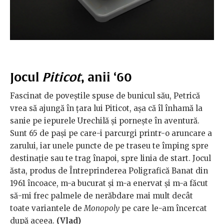
Jocul
Piticot
, anii ‘60
Fascinat de poveștile spuse de bunicul său, Petrică
vrea să ajungă în țara lui Piticot, așa că îl înhamă la
sanie pe iepurele Urechilă și pornește în aventură.
Sunt 65 de pași pe care-i parcurgi printr-o aruncare a
zarului, iar unele puncte de pe traseu te împing spre
destinație sau te trag înapoi, spre linia de start. Jocul
ăsta, produs de Întreprinderea Poligrafică Banat din
1961 încoace, m-a bucurat și m-a enervat și m-a făcut
să-mi frec palmele de nerăbdare mai mult decât
toate variantele de
Monopoly
pe care le-am încercat
după aceea.
(
Vlad)