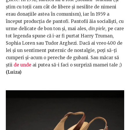
știm cu toții cam cât de libere și nesilite de nimeni
erau donațiile astea în comunism), iar în 1959 a
început producția de pantofi. Pantofii ăia socialiști, cu
urme delicate de bon ton și, mai ales,
din piele
, pe care
tot legenda spune că i-ar fi purtat Harry Truman,
Sophia Loren sau Tudor Arghezi. Dacă ai vreo 400 de
lei și un sentiment puternic de nostalgie, poți să-ți
cumperi și-acum o pereche de gubani. Sau măcar să
știi
de unde
ai putea să-i faci o surpriză mamei tale ;)
(Luiza)