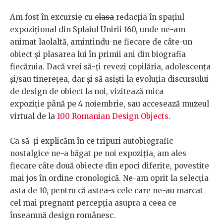
Am fost în excursie cu
clasa
redacția în spațiul
expozițional din Splaiul Unirii 160, unde ne-am
animat laolaltă, amintindu-ne fiecare de câte-un
obiect și plasarea lui în primii ani din biografia
fiecăruia. Dacă vrei să-ți revezi copilăria, adolescența
și/sau tinerețea, dar și să asiști la evoluția discursului
de design de obiect la noi, vizitează mica
expoziție până pe 4 noiembrie, sau accesează muzeul
virtual de la
100 Romanian Design Objects
.
Ca să-ți explicăm în ce tripuri autobiografic-
nostalgice ne-a băgat pe noi expoziția, am ales
fiecare câte două obiecte din epoci diferite, povestite
mai jos în ordine cronologică. Ne-am oprit la selecția
asta de 10, pentru că astea-s cele care ne-au marcat
cel mai pregnant percepția asupra a ceea ce
înseamnă design românesc.