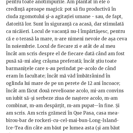
pentru toate anotimpurile. Am plantat în ele o
credință aproape magică: pot să fiu productivă în
ciuda zgomotului și-a agitației umane - sau, de fapt,
datorită lor. Sunt în siguranță ca acasă, dar stimulată
ca nicăieri. Locul de vacanță nu-l împărtășesc, pentru
că e o terasă la mare, n-are nimeni nevoie de așa ceva
în noiembrie. Locul de fiecare zi e atât de al meu
încât am scris despre el de fiecare dată când am fost
pusă să-mi aleg crâșma preferată; încât știu toate
barmanițele care s-au perindat pe-acolo de când
eram în facultate; încât mă văd îmbătrânind în
oglinda lui mare de pe un perete de 12 ani încoace;
încât am făcut două revelioane acolo, mi-am convins
un iubit să-și serbeze ziua de naștere acolo, m-am
combinat, m-am despărțit, m-am pupat—în fine. Și
am scris. Am scris grămezi în Que Pasa, casa mea-
birou-bar de rockeri-cu-cel-mai-bun-Long-Island-
Ice-Tea din câte am băut pe lumea asta (și am băut