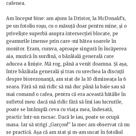
cafenea.
Am început bine: am ajuns la Dristor, la McDonald’s,
pe un fotoliu roșu, cu o măsuță doar pentru mine, și o
priveliște superbă asupra intersecției blocate, pe
geamurile imense prin care-mi bătea soarele în
monitor. Eram, cumva, aproape singură în încăperea
aia, muzică în surdină, o bâzâială generală care
aducea a liniște. Mă rog, până a venit doamna. Și așa,
între bâzâiala generală și tras cu urechea la discuții
despre biorezonanță, am stat de la 10 dimineața la 6
seara. Fără să mă ridic să mă duc până la baie sau să
mai comand o cafea, pentru că era această bătălie în
sufletul meu: dacă mă ridic fără să îmi iau lucrurile,
poate se întâmplă ceva cu viața mea, îndesată,
practic într-un rucsac. Dacă le iau, poate se ocupă
masa. Iar să strigi „Garçon!” la mec am observat că nu
se practică. Așa că am stat și m-am uscat în fotoliul