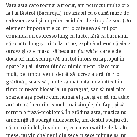
Vara asta care tocmai a trecut, am petrecut multe ore
la J’ai Bistrot (București), invariabil cu o cană mare de
cafeaua casei și un pahar acidulat de sirop de soc. (Un
element important e ca-ntr-o cafenea să-mi pot
comanda un espresso lung cu lapte, fără ca barmanii
să se uite lung și critic la mine, explicându-mi că aia e
otravă și că e musai să beau un
flat white
, care e de
două ori mai scump.) M-am tot întors cu laptopul în
spate la J’ai Bistrot fiindcă nimic nu-mi place mai
mult, pe timpul verii, decât să lucrez afară, într-o
grădină „ca acasă”, unde să mai bată un vânticel în
timp ce m-am blocat la un paragraf, sau să mai pice
soarele așa poetic cum numai el știe, și eu să-mi aduc
aminte că lucrurile-s mult mai simple, de fapt, și să
termin o frază-problemă. În grădina asta, muzica nu
amenință să spargă difuzoarele, am destul spațiu cât
să nu mă îmbib, involuntar, cu conversațiile de la alte
mese, nu vin chelnerii din zece-n zece minute să-mi