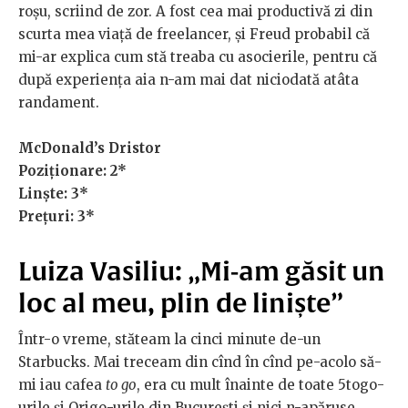
roșu, scriind de zor. A fost cea mai productivă zi din
scurta mea viață de freelancer, și Freud probabil că
mi-ar explica cum stă treaba cu asocierile, pentru că
după experiența aia n-am mai dat niciodată atâta
randament.
McDonald’s Dristor
Poziționare: 2*
Linște: 3*
Prețuri: 3*
Luiza Vasiliu: „Mi-am găsit un
loc al meu, plin de liniște”
Într-o vreme, stăteam la cinci minute de-un
Starbucks. Mai treceam din cînd în cînd pe-acolo să-
mi iau cafea
to go
, era cu mult înainte de toate 5togo-
urile și Origo-urile din București și nici n-apăruse