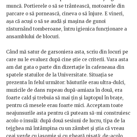
muncă. Portierele o să se trântească, motoarele din
parcare o să pornească, cineva o să înjure. E vineri,
așa că acuși o să se audă și mașina de gunoi
răsturnând tomberoane, întru igienica funcționare a
ansamblului de blocuri.
Când mă satur de garsoniera asta, scriu din locuri pe
care nu le evaluez după cine știe ce criterii. Vara asta
am dat gata o parte din dizertație în cafeneaua din
spatele statuilor de la Universitate. Situația se
prezenta în felul următor: băuturile erau ultra-dulci,
muzicile de dans rupeau după-amiaza în două, era
foarte cald și trebuia să mai țin și laptopul în brațe,
pentru că mesele erau foarte mici. Acceptam toate
neajunsurile asta pentru că puteam să-mi construiesc
acolo o insulă: după două sesiuni de lucru, tipa de la
tejghea mă întâmpina cu un zâmbet și știa că vreau
ceai verde cu iasomie și cu gheață pisată; de-acolo