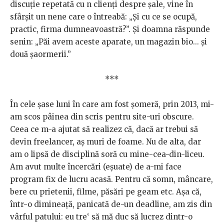
discuție repetată cu n clienți despre șale, vine în
sfârșit un nene care o întreabă: „Și cu ce se ocupă,
practic, firma dumneavoastră?”. Și doamna răspunde
senin: „Păi avem aceste aparate, un magazin bio... și
două șaormerii.”
***
În cele șase luni în care am fost șomeră, prin 2013, mi-
am scos pâinea din scris pentru site-uri obscure.
Ceea ce m-a ajutat să realizez că, dacă ar trebui să
devin freelancer, aș muri de foame. Nu de alta, dar
am o lipsă de disciplină soră cu mine-cea-din-liceu.
Am avut multe încercări (eșuate) de a-mi face
program fix de lucru acasă. Pentru că somn, mâncare,
bere cu prietenii, filme, păsări pe geam etc. Așa că,
într-o dimineață, panicată de-un deadline, am zis din
vârful patului: eu tre‘ să mă duc să lucrez dintr-o