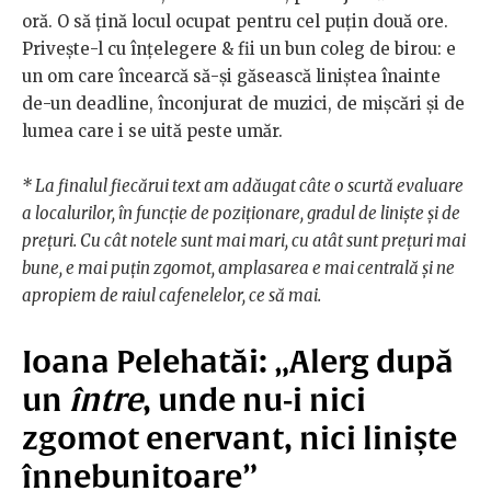
oră. O să țină locul ocupat pentru cel puțin două ore.
Privește-l cu înțelegere & fii un bun coleg de birou: e
un om care încearcă să-și găsească liniștea înainte
de-un deadline, înconjurat de muzici, de mișcări și de
lumea care i se uită peste umăr.
* La finalul fiecărui text am adăugat câte o scurtă evaluare
a localurilor, în funcție de poziționare, gradul de liniște și de
prețuri. Cu cât notele sunt mai mari, cu atât sunt prețuri mai
bune, e mai puțin zgomot, amplasarea e mai centrală și ne
apropiem de raiul cafenelelor, ce să mai.
Ioana Pelehatăi: „Alerg după
un
între
, unde nu-i nici
zgomot enervant, nici liniște
înnebunitoare”