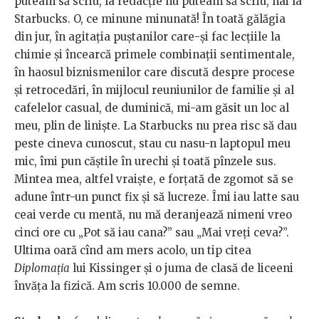
puteam să scriu, la redacție nu puteam să scriu, hai la
Starbucks. O, ce minune minunată! În toată gălăgia
din jur, în agitația puștanilor care-și fac lecțiile la
chimie și încearcă primele combinații sentimentale,
în haosul biznismenilor care discută despre procese
și retrocedări, în mijlocul reuniunilor de familie și al
cafelelor casual, de duminică, mi-am găsit un loc al
meu, plin de liniște. La Starbucks nu prea risc să dau
peste cineva cunoscut, stau cu nasu-n laptopul meu
mic, îmi pun căștile în urechi și toată pînzele sus.
Mintea mea, altfel vraiște, e forțată de zgomot să se
adune într-un punct fix și să lucreze. Îmi iau latte sau
ceai verde cu mentă, nu mă deranjează nimeni vreo
cinci ore cu „Pot să iau cana?” sau „Mai vreți ceva?”.
Ultima oară cînd am mers acolo, un tip citea
Diplomația
lui Kissinger și o juma de clasă de liceeni
învăța la fizică. Am scris 10.000 de semne.