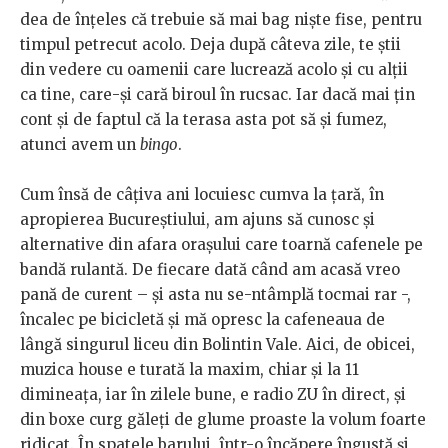
dea de înțeles că trebuie să mai bag niște fise, pentru
timpul petrecut acolo. Deja după câteva zile, te știi
din vedere cu oamenii care lucrează acolo și cu alții
ca tine, care-și cară biroul în rucsac. Iar dacă mai țin
cont și de faptul că la terasa asta pot să și fumez,
atunci avem un
bingo
.
Cum însă de câțiva ani locuiesc cumva la țară, în
apropierea Bucureștiului, am ajuns să cunosc și
alternative din afara orașului care toarnă cafenele pe
bandă rulantă. De fiecare dată când am acasă vreo
pană de curent – și asta nu se-ntâmplă tocmai rar -,
încalec pe bicicletă și mă opresc la cafeneaua de
lângă singurul liceu din Bolintin Vale. Aici, de obicei,
muzica house e turată la maxim, chiar și la 11
dimineața, iar în zilele bune, e radio ZU în direct, și
din boxe curg găleți de glume proaste la volum foarte
ridicat. În spatele barului, într-o încăpere îngustă și