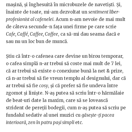
mașină, și înghesuită în microbuzele de navetiști. Și,
înainte de toate, mi-am dezvoltat un
sentiment liber-
profesionist al cafenelei
. Acum n-am nevoie de mai mult
de câteva secunde-n fața unei firme pe care scrie
Cafe, Caffé, Caffee, Coffee
, ca să-mi dau seama dacă e
sau nu un loc bun de muncă.
Știu că într-o cafenea care devine un birou temporar,
o cafea simplă n-ar trebui să coste mai mult de 7 lei,
că ar trebui să existe o conexiune bună la net & prize,
că n-ar trebui să fie vreun templu al designului, dar că
ar trebui să fie
cosy
, și că prefer să fie undeva între
zgomot și liniște. N-aș putea să scriu într-o hărmălaie
de beat-uri date la maxim, care să se lovească
strident de pereții bodegii, cum n-aș putea să scriu pe
fundalul sedativ al unei muzici cu
găsește-ți pacea
interioară, zen în patru pași simpli
etc.