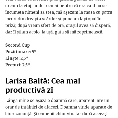
urcam la etaj, unde tocmai pentru că era cald nu se
încumeta nimeni să stea, mă așezam la masa cu patru
locuri din dreapta scărilor și puneam laptopul în
priză; după vreun sfert de oră, orașul avea să dispară,
dar îl știam acolo, la ușă, gata să mă reprimească.
Second Cup
Poziționare: 5*
Linște: 2,5*
Prețuri: 2,5*
Larisa Baltă: Cea mai
productivă zi
Lângă mine se așază o doamnă care, aparent, are un
orar de întâlniri de afaceri. Doamna vinde aparate de
biorezonanță. Și oamenii chiar vin. Iar după aceeași