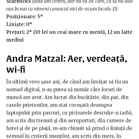
Starbucks
(unul din centru, dar nu vă zic care, ca să nu dau
nas în nas cu nimeni cunoscut nici de-acum încolo :D)
Poziționare: 5*
Liniște: 0*
Prețuri: 2* (10 lei un ceai mare cu mentă, 12 un latte
mediu)
Andra Matzal: Aer, verdeață,
wi-fi
În ultimii vreo șase ani, de când am învățat să fiu un
nomad digital, n-aș putea să număr câte locuri de
muncă am avut. Am lucrat din bucătărie, din pat, din
casele prietenilor, am stat cocoșată deasupra
laptopului prin parcuri, cu picioarele desculțe-n iarbă,
am scris din trenuri și din aeroporturi, din camere de
hotel și de pe plajă, m-am chinuit să prind o liniuță de
semnal în creierii munților, am scris din mers, în