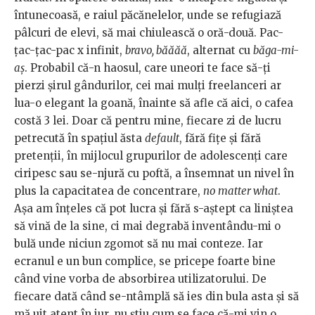
întunecoasă, e raiul păcănelelor, unde se refugiază
pâlcuri de elevi, să mai chiulească o oră-două. Pac-
țac-țac-pac x infinit,
bravo, băăăă
, alternat cu
băga-mi-
aș
. Probabil că-n haosul, care uneori te face să-ți
pierzi șirul gândurilor, cei mai mulți freelanceri ar
lua-o elegant la goană, înainte să afle că aici, o cafea
costă 3 lei. Doar că pentru mine, fiecare zi de lucru
petrecută în spațiul ăsta
default
, fără fițe și fără
pretenții, în mijlocul grupurilor de adolescenți care
ciripesc sau se-njură cu poftă, a însemnat un nivel în
plus la capacitatea de concentrare,
no matter what
.
Așa am înțeles că pot lucra și fără s-aștept ca liniștea
să vină de la sine, ci mai degrabă inventându-mi o
bulă unde niciun zgomot să nu mai conteze. Iar
ecranul e un bun complice, se pricepe foarte bine
când vine vorba de absorbirea utilizatorului. De
fiecare dată când se-ntâmplă să ies din bula asta și să
mă uit atent în jur, nu știu cum se face că-mi vin o