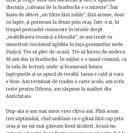
discuția „cafeaua de la Starbucks e o mizerie”. Îmi
luam de obicei „un filtru fără zahăr”, fără arome, doar
cu lapte, și porneam la drum prin oraș. Într-o zi, în
timpul perioadei cunoscute în istorie drept
„reabilitarea termică a blocului”, m-am trezit cu
muncitori ciocănind zglobiu în fața geamurilor mele.
Panică. Tre să plec de-acasă. Tre să lucrez de undeva.
M-am dus la Starbucks. În mijloc e o masă comună, ca
la sala de lectură, unde-și branșează lumea
laptopurile și se apucă de treabă. Iarna e cald și vara
e bine. Am terminat de tradus o carte acolo, am scris
texte pentru Dilema, am răspuns la mailuri din
Antichitate.
Dup-aia n-am mai mers vreo cîțiva ani. Pînă acum
trei săptămâni, cînd umblam ca o găină fără cap prin
oraș și nu-mi mai găseam locul nicăieri. Acasă nu