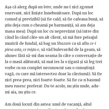
Așa că alerg după un
între
, unde nu-i nici zgomot
enervant, nici liniște înnebunitoare. După un loc
comod și previzibil (să fie cald, să fie cafeaua bună, să
știu deja cum o cheamă pe barmaniță, să am deja
masa mea). După un loc cu neprevăzut (să intre din
când în când câte-un alt client, să mă fure peisajul
muzicii de fundal, să bag un
Shazam
ca să aflu
ce-i
piesa asta, ce mișto e
, să văd bulevardul de la geam, să
alunec fără să-mi dau seama în câte o conversație de
la o masă alăturată, să mai ies la o țigară și să leg trei
vorbe cu un complet necunoscut sau o cunoștință
vagă, cu care mă intersectez doar la cârciumă). Să fie
nici prea-prea, nici foarte-foarte. Să fie ca-n basmul
meu rusesc preferat: Du-te acolo, nu știu unde, adu-
mi aia, nu știu ce.
Am două locuri din astea: unul de vacanță, altul