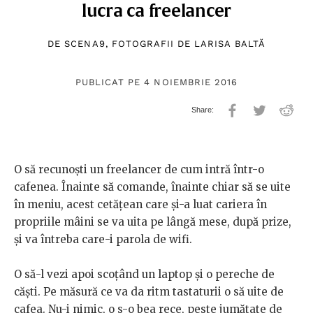
lucra ca freelancer
DE
SCENA9
, FOTOGRAFII DE
LARISA BALTĂ
PUBLICAT PE 4 NOIEMBRIE 2016
O să recunoști un freelancer de cum intră într-o
cafenea. Înainte să comande, înainte chiar să se uite
în meniu, acest cetățean care și-a luat cariera în
propriile mâini se va uita pe lângă mese, după prize,
și va întreba care-i parola de wifi.
O să-l vezi apoi scoțând un laptop și o pereche de
căști. Pe măsură ce va da ritm tastaturii o să uite de
cafea. Nu-i nimic, o s-o bea rece, peste jumătate de