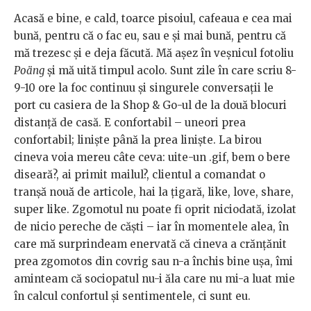
Acasă e bine, e cald, toarce pisoiul, cafeaua e cea mai
bună, pentru că o fac eu, sau e și mai bună, pentru că
mă trezesc și e deja făcută. Mă așez în veșnicul fotoliu
Poäng
și mă uită timpul acolo. Sunt zile în care scriu 8-
9-10 ore la foc continuu și singurele conversații le
port cu casiera de la Shop & Go-ul de la două blocuri
distanță de casă. E confortabil – uneori prea
confortabil; liniște până la prea liniște. La birou
cineva voia mereu câte ceva: uite-un .gif, bem o bere
diseară?, ai primit mailul?, clientul a comandat o
tranșă nouă de articole, hai la țigară, like, love, share,
super like. Zgomotul nu poate fi oprit niciodată, izolat
de nicio pereche de căști – iar în momentele alea, în
care mă surprindeam enervată că cineva a crănțănit
prea zgomotos din covrig sau n-a închis bine ușa, îmi
aminteam că sociopatul nu-i ăla care nu mi-a luat mie
în calcul confortul și sentimentele, ci sunt eu.