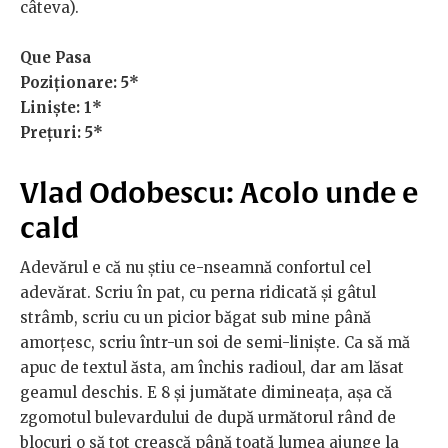
câteva).
Que Pasa
Poziționare: 5*
Liniște: 1*
Prețuri: 5*
Vlad Odobescu: Acolo unde e
cald
Adevărul e că nu știu ce-nseamnă confortul cel
adevărat. Scriu în pat, cu perna ridicată și gâtul
strâmb, scriu cu un picior băgat sub mine până
amorțesc, scriu într-un soi de semi-liniște. Ca să mă
apuc de textul ăsta, am închis radioul, dar am lăsat
geamul deschis. E 8 și jumătate dimineața, așa că
zgomotul bulevardului de după următorul rând de
blocuri o să tot crească până toată lumea ajunge la