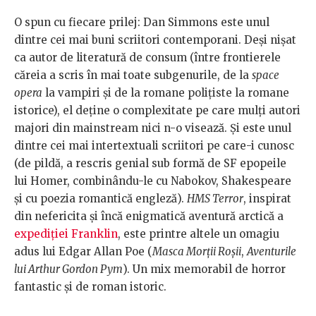
O spun cu fiecare prilej: Dan Simmons este unul
dintre cei mai buni scriitori contemporani. Deși nișat
ca autor de literatură de consum (între frontierele
căreia a scris în mai toate subgenurile, de la
space
opera
la vampiri și de la romane polițiste la romane
istorice), el deține o complexitate pe care mulți autori
majori din mainstream nici n-o visează. Și este unul
dintre cei mai intertextuali scriitori pe care-i cunosc
(de pildă, a rescris genial sub formă de SF epopeile
lui Homer, combinându-le cu Nabokov, Shakespeare
și cu poezia romantică engleză).
HMS Terror
, inspirat
din nefericita și încă enigmatică aventură arctică a
expediției Franklin
, este printre altele un omagiu
adus lui Edgar Allan Poe (
Masca Morții Roșii
,
Aventurile
lui Arthur Gordon Pym
). Un mix memorabil de horror
fantastic și de roman istoric.