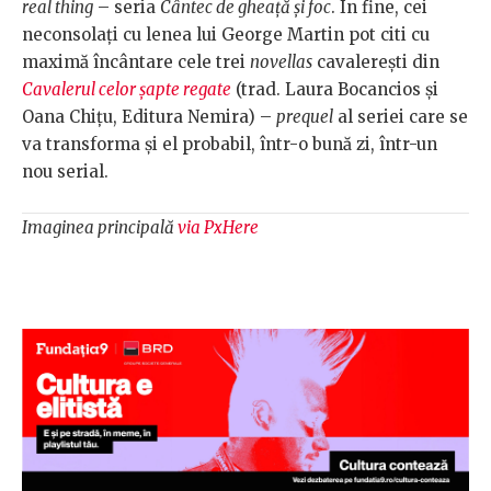
real thing
– seria
Cântec de gheață și foc
. În fine, cei
neconsolați cu lenea lui George Martin pot citi cu
maximă încântare cele trei
novellas
cavalerești din
Cavalerul celor șapte regate
(trad. Laura Bocancios și
Oana Chiţu, Editura Nemira) –
prequel
al seriei care se
va transforma și el probabil, într-o bună zi, într-un
nou serial.
Imaginea principală
via PxHere