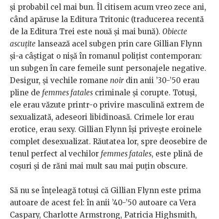
și probabil cel mai bun. Îl citisem acum vreo zece ani,
când apăruse la Editura Tritonic (traducerea recentă
de la Editura Trei este nouă și mai bună).
Obiecte
ascuțite
lansează acel subgen prin care Gillian Flynn
și-a câștigat o nișă în romanul polițist contemporan:
un subgen în care femeile sunt personajele negative.
Desigur, și vechile romane
noir
din anii ’30-’50 erau
pline de
femmes fatales
criminale și corupte. Totuși,
ele erau văzute printr-o privire masculină extrem de
sexualizată, adeseori libidinoasă. Crimele lor erau
erotice, erau sexy. Gillian Flynn își privește eroinele
complet desexualizat. Răutatea lor, spre deosebire de
tenul perfect al vechilor
femmes fatales
, este plină de
coșuri și de răni mai mult sau mai puțin obscure.
Să nu se înțeleagă totuși că Gillian Flynn este prima
autoare de acest fel: în anii ’40-’50 autoare ca Vera
Caspary, Charlotte Armstrong, Patricia Highsmith,