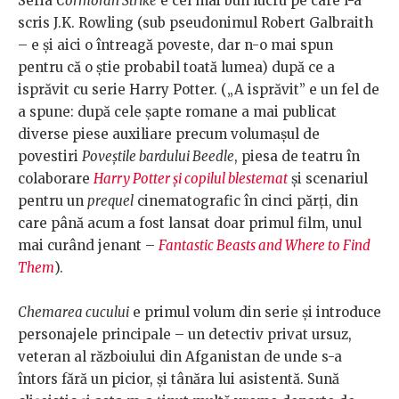
Seria
Cormoran Strike
e cel mai bun lucru pe care l-a
scris J.K. Rowling (sub pseudonimul Robert Galbraith
– e și aici o întreagă poveste, dar n-o mai spun
pentru că o știe probabil toată lumea) după ce a
isprăvit cu serie Harry Potter. („A isprăvit” e un fel de
a spune: după cele șapte romane a mai publicat
diverse piese auxiliare precum volumașul de
povestiri
Poveștile bardului Beedle
, piesa de teatru în
colaborare
Harry Potter și copilul blestemat
și scenariul
pentru un
prequel
cinematografic în cinci părți, din
care până acum a fost lansat doar primul film, unul
mai curând jenant –
Fantastic Beasts and Where to Find
Them
).
Chemarea cucului
e primul volum din serie și introduce
personajele principale – un detectiv privat ursuz,
veteran al războiului din Afganistan de unde s-a
întors fără un picior, și tânăra lui asistentă. Sună