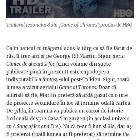
Trailerul sezonului 8 din „Game of Thrones”, produs de HBO
Ca în bancul cu măgarul adus la târg ca să fie făcut de
râs, îl trec aici și pe George RR Martin. Sigur, seria
Cântec de gheață și foc
(cinci volume din șapte
publicate până în prezent) este capodopera
indisputabilă a
fantasy
-ului post-Tolkien. Sigur, toată
lumea a văzut serialul
Game of Thrones
. Doar că,
afurisit să fie, Martin preferă să ardă gazul cu o mie
de proiecte secundare în loc să termine odată cartea.
De pildă, în toamnă va publica un cărțoi de istorie
ficțională despre Casa Targaryen (în același univers
cu
A Song of Ice and Fire
). Nu că n-ar fi bun și ăla, dar aș
fi preferat (toată lumea ar fi preferat) să termine
the