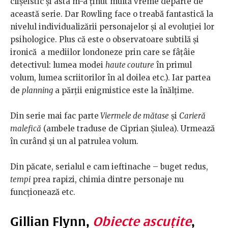
clișeistic și asta m-a ținut multă vreme departe de
această serie. Dar Rowling face o treabă fantastică la
nivelul individualizării personajelor și al evoluției lor
psihologice. Plus că este o observatoare subtilă și
ironică a mediilor londoneze prin care se fâțâie
detectivul: lumea modei
haute couture
în primul
volum, lumea scriitorilor în al doilea etc.). Iar partea
de
planning
a părții enigmistice este la înălțime.
Din serie mai fac parte
Viermele de mătase
și
Carieră
malefică
(ambele traduse de Ciprian Șiulea). Urmează
în curând și un al patrulea volum.
Din păcate, serialul e cam ieftinache – buget redus,
tempi
prea rapizi, chimia dintre personaje nu
funcționează etc.
Gillian Flynn,
Obiecte ascuțite
,