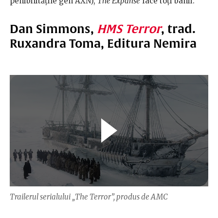
penibilitățile gen AXN),
The Expanse
face toți banii.
Dan Simmons,
HMS Terror
, trad.
Ruxandra Toma, Editura Nemira
Trailerul serialului „The Terror”, produs de AMC