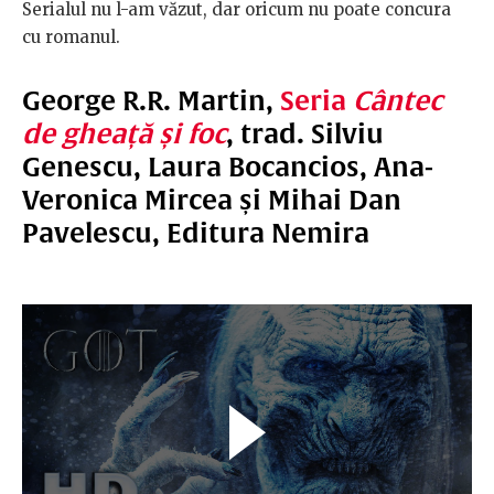
Serialul nu l-am văzut, dar oricum nu poate concura
cu romanul.
George R.R. Martin,
Seria
Cântec
de gheață și foc
, trad. Silviu
Genescu, Laura Bocancios, Ana-
Veronica Mircea și Mihai Dan
Pavelescu, Editura Nemira