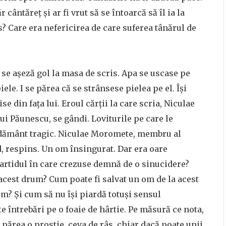
cântăreț și ar fi vrut să se întoarcă să îl ia la
? Care era nefericirea de care suferea tânărul de
 se așeză gol la masa de scris. Apa se uscase pe
iele. I se părea că se strânsese pielea pe el. Își
e din fața lui. Eroul cărții la care scria, Niculae
 lui Păunescu, se gândi. Loviturile pe care le
nodământ tragic. Niculae Moromete, membru al
, respins. Un om însingurat. Dar era oare
artidul în care crezuse demnă de o sinucidere?
 acest drum? Cum poate fi salvat un om de la acest
um? Și cum să nu își piardă totuși sensul
e întrebări pe o foaie de hârtie. Pe măsură ce nota,
 părea o prostie, ceva de râs, chiar dacă poate unii