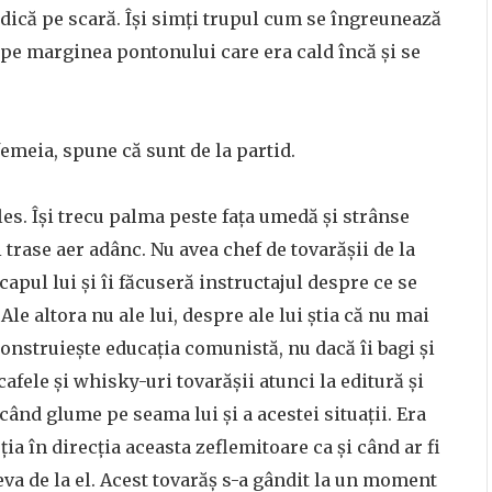
idică pe scară. Își simți trupul cum se îngreunează
 pe marginea pontonului care era cald încă și se
femeia, spune că sunt de la partid.
les. Își trecu palma peste fața umedă și strânse
 trase aer adânc. Nu avea chef de tovarășii de la
 capul lui și îi făcuseră instructajul despre ce se
Ale altora nu ale lui, despre ale lui știa că nu mai
construiește educația comunistă, nu dacă îi bagi și
cafele și whisky-uri tovarășii atunci la editură și
când glume pe seama lui și a acestei situații. Era
ia în direcția aceasta zeflemitoare ca și când ar fi
eva de la el. Acest tovarăș s-a gândit la un moment