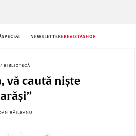
Ă
SPECIAL
NEWSLETTERE
REVISTA
SHOP
/
BIBLIOTECĂ
 vă caută niște
arăși”
DAN RĂILEANU