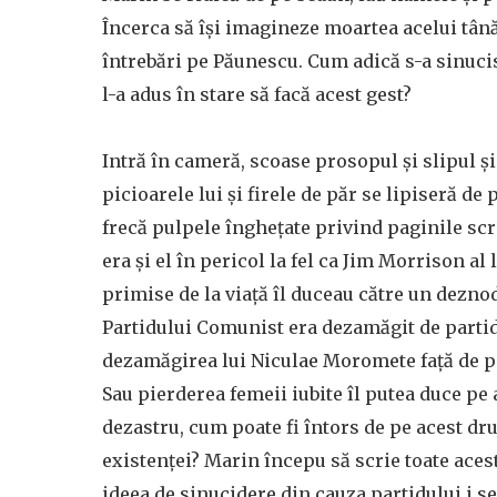
Încerca să își imagineze moartea acelui tânăr 
întrebări pe Păunescu. Cum adică s-a sinucis
l-a adus în stare să facă acest gest?
Intră în cameră, scoase prosopul și slipul și
picioarele lui și firele de păr se lipiseră de p
frecă pulpele înghețate privind paginile scris
era și el în pericol la fel ca Jim Morrison al
primise de la viață îl duceau către un dez
Partidului Comunist era dezamăgit de partid
dezamăgirea lui Niculae Moromete față de p
Sau pierderea femeii iubite îl putea duce pe
dezastru, cum poate fi întors de pe acest dr
existenței? Marin începu să scrie toate acest
ideea de sinucidere din cauza partidului i se