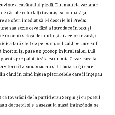
e cuvinte a cuvântului pizdă. Din multele variante
 de râs ale celorlalți tovarăși se numără și
e se oferi imediat să i-l descrie lui Preda:
ne sau scrie ceva fără a introduce în text și
c în ochii setoși de umilință ai acelor tovarăși.
idică fără chef de pe pontonul cald pe care ar fi
 încet și își puse un prosop în jurul taliei. Luă
i porni spre palat. Arăta ca un mic Cezar care la
rvitorii îl abandonaseră și trebuia să își care
in când în când înjura pietricelele care îl înțepau
 că tovarășii de la partid erau Sergiu și cu poetul
aun de metal și s-a așezat la masă întinzându-se