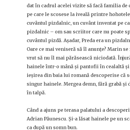
dat în cadrul acelei vizite să facă familia d
pe care le scosese la iveală printre hohotele
cuvântul pizdalnic, un cuvânt inventat pe car
pizdalnic – om sau scriitor care nu poate spu
cuvântul pizdă. Așadar, Preda era un pizdalni
Oare ce mai veniseră să îl anunțe? Marin se r
vrut să nu îl mai părăsească niciodată. Înjură
hainele într-o mână și pantofii în cealaltă ș
ieșirea din baia lui romană descoperise că se
singur hainele. Mergea demn, fără grabă și d
în talpă.
Când a ajuns pe terasa palatului a descoperit
Adrian Păunescu. Și-a lăsat hainele pe un sc
ca după un somn bun.