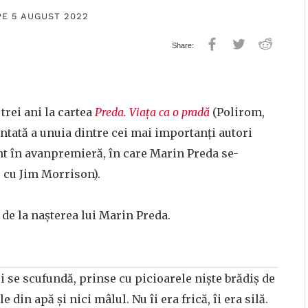
PE 5 AUGUST 2022
trei ani la cartea
Preda. Viața ca o pradă
(Polirom,
ntată a unuia dintre cei mai importanți autori
t în avanpremieră, în care Marin Preda se-
, cu Jim Morrison).
 de la nașterea lui Marin Preda.
lui se scufundă, prinse cu picioarele niște brădiș de
 din apă și nici mâlul. Nu îi era frică, îi era silă.