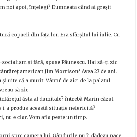
șim noi apoi, înțelegi? Dumneata când ai greșit
ră copacii din fața lor. Era sfârșitul lui iulie. Cu
m-socialism și fără, spuse Păunescu. Hai să-ți zic
r cântăreț american Jim Morrison? Avea 27 de ani.
și uite că a murit. Vântu’ de aici de la palatul
 vreau să zic.
ântărețul ăsta al dumitale? întrebă Marin căzut
 i-a produs această situație nefericită?
uri, nu e clar. Vom afla peste un timp.
porni spre camera lui. Gândurile nu îi dădeau pace.