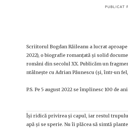
PUBLICAT 
Scriitorul Bogdan Răileanu a lucrat aproape 
2022), o biografie romanțată și solid docume
români din secolul XX. Publicăm un fragmen
ntâlnește cu Adrian Păunescu (și, într-un fel
P.S. Pe 5 august 2022 se împlinesc 100 de ani
Își ridică privirea și capul, iar restul trupu
apă și se sperie. Nu îi plăcea să simtă plantele