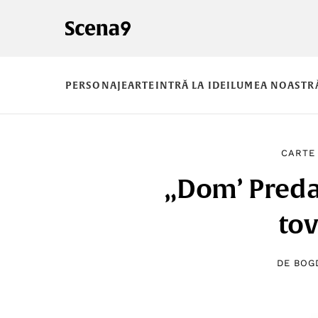
PERSONAJE
ARTE
INTRĂ LA IDEI
LUMEA NOASTR
CARTE
„Dom’ Preda,
tov
DE
BOG