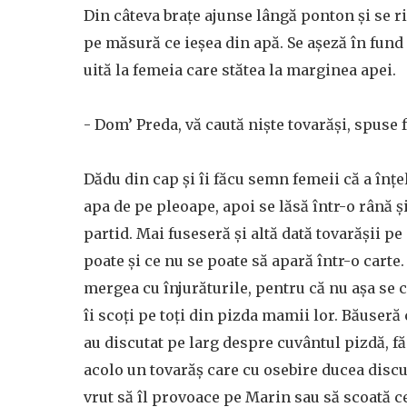
Din câteva brațe ajunse lângă ponton și se r
pe măsură ce ieșea din apă. Se așeză în fund
uită la femeia care stătea la marginea apei.
- Dom’ Preda, vă caută niște tovarăși, spuse 
Dădu din cap și îi făcu semn femeii că a înțe
apa de pe pleoape, apoi se lăsă într-o rână și
partid. Mai fuseseră și altă dată tovarășii pe
poate și ce nu se poate să apară într-o carte. 
mergea cu înjurăturile, pentru că nu așa se 
îi scoți pe toți din pizda mamii lor. Băuseră 
au discutat pe larg despre cuvântul pizdă, fă
acolo un tovarăș care cu osebire ducea discuț
vrut să îl provoace pe Marin sau să scoată c