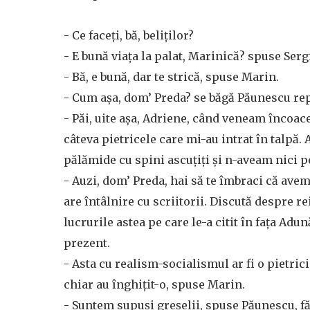
- Ce faceți, bă, beliților?
- E bună viața la palat, Marinică? spuse Serg
- Bă, e bună, dar te strică, spuse Marin.
- Cum așa, dom’ Preda? se băgă Păunescu re
- Păi, uite așa, Adriene, când veneam încoa
câteva pietricele care mi-au intrat în talpă.
pălămide cu spini ascuțiți și n-aveam nici 
- Auzi, dom’ Preda, hai să te îmbraci că ave
are întâlnire cu scriitorii. Discută despre r
lucrurile astea pe care le-a citit în fața Adu
prezent.
- Asta cu realism-socialismul ar fi o pietrici
chiar au înghițit-o, spuse Marin.
- Suntem supuși greșelii, spuse Păunescu, fă