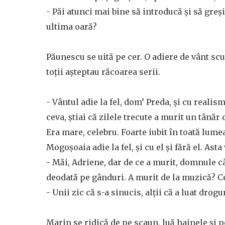
- Păi atunci mai bine să introducă și să gre
ultima oară?
Păunescu se uită pe cer. O adiere de vânt scutu
toții așteptau răcoarea serii.
- Vântul adie la fel, dom’ Preda, și cu realis
ceva, știai că zilele trecute a murit un tână
Era mare, celebru. Foarte iubit în toată lumea 
Mogoșoaia adie la fel, și cu el și fără el. Asta
- Măi, Adriene, dar de ce a murit, domnule c
deodată pe gânduri. A murit de la muzică? Ce
- Unii zic că s-a sinucis, alții că a luat drog
Marin se ridică de pe scaun, luă hainele și 