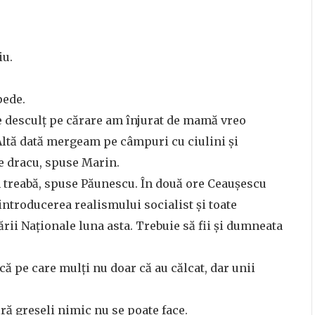
iu.
pede.
ce desculț pe cărare am înjurat de mamă vreo
 Altă dată mergeam pe câmpuri cu ciulini și
pe dracu, spuse Marin.
m treabă, spuse Păunescu. În două ore Ceaușescu
eintroducerea realismului socialist și toate
nării Naționale luna asta. Trebuie să fii și dumneata
că pe care mulți nu doar că au călcat, dar unii
ră greșeli nimic nu se poate face.