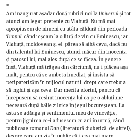
*
Am inaugurat așadar două rubrici noi la
Universul
și tot
atunci am legat pretenie cu Vlahuță. Nu mă mai
apropiasem de nimeni cu atâta căldură din perioada
Timpul
, când ieșeam la o litră de vin cu Eminescu, iar
Vlahuță, moldovean și el, părea să aibă ceva, dacă nu
din talentul lui Eminescu, atunci măcar din inocența
și patosul lui, mai ales după ce se făcea. În genere
însă, Vlahuță mă trăgea din cârciumă, nu-i plăcea așa
mult, pentru că se ambeta imediat, și insista să
peripatetizăm în mijlocul naturii, drept care trebuia
să-nghit și așa ceva. Dar merita efortul, pentru că
începusem să resimt inocența lui ca pe o abluțiune
necesară după băile zilnice în jegul bucureștean. La
asta se adăuga și sentimentul meu de vinovăție,
pentru jignirea ce-i adusesem cu ani în urmă, când
publicase romanul
Dan
(literatură diabetică, de altfel),
despre care am zis în public că-i cea mai mare