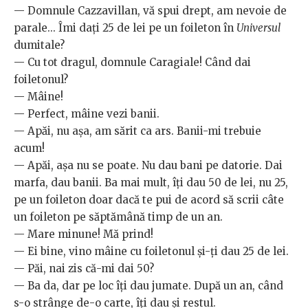
— Domnule Cazzavillan, vă spui drept, am nevoie de
parale... Îmi dați 25 de lei pe un foileton în
Universul
dumitale?
— Cu tot dragul, domnule Caragiale! Când dai
foiletonul?
— Mâine!
— Perfect, mâine vezi banii.
— Apăi, nu așa, am sărit ca ars. Banii-mi trebuie
acum!
— Apăi, așa nu se poate. Nu dau bani pe datorie. Dai
marfa, dau banii. Ba mai mult, îți dau 50 de lei, nu 25,
pe un foileton doar dacă te pui de acord să scrii câte
un foileton pe săptămână timp de un an.
— Mare minune! Mă prind!
— Ei bine, vino mâine cu foiletonul și-ți dau 25 de lei.
— Păi, nai zis că-mi dai 50?
— Ba da, dar pe loc îți dau jumate. După un an, când
s-o strânge de-o carte, îți dau și restul.