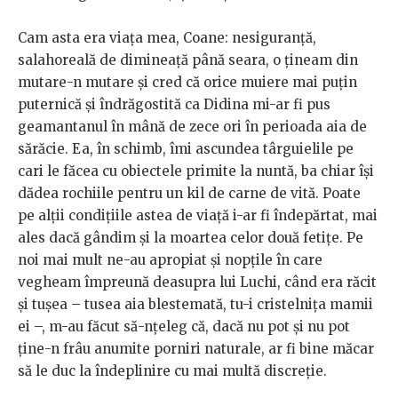
Cam asta era viața mea, Coane: nesiguranță,
salahoreală de dimineață până seara, o țineam din
mutare-n mutare și cred că orice muiere mai puțin
puternică și îndrăgostită ca Didina mi-ar fi pus
geamantanul în mână de zece ori în perioada aia de
sărăcie. Ea, în schimb, îmi ascundea târguielile pe
cari le făcea cu obiectele primite la nuntă, ba chiar își
dădea rochiile pentru un kil de carne de vită. Poate
pe alții condițiile astea de viață i-ar fi îndepărtat, mai
ales dacă gândim și la moartea celor două fetițe. Pe
noi mai mult ne-au apropiat și nopțile în care
vegheam împreună deasupra lui Luchi, când era răcit
și tușea – tusea aia blestemată, tu-i cristelnița mamii
ei –, m-au făcut să-nțeleg că, dacă nu pot și nu pot
ține-n frâu anumite porniri naturale, ar fi bine măcar
să le duc la îndeplinire cu mai multă discreție.