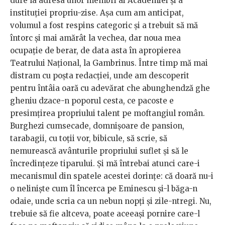
dure la adresa unor membri ai Academiei și a
instituției propriu-zise. Așa cum am anticipat,
volumul a fost respins categoric și a trebuit să mă
întorc și mai amărât la vechea, dar noua mea
ocupație de berar, de data asta în apropierea
Teatrului Național, la Gambrinus. Între timp mă mai
distram cu poșta redacției, unde am descoperit
pentru întâia oară cu adevărat che abunghendză ghe
gheniu dzace-n poporul cesta, ce pacoste e
presimțirea propriului talent pe moftangiul român.
Burghezi cumsecade, domnișoare de pansion,
tarabagii, cu toții vor, bibicule, să scrie, să
nemurească avânturile propriului suflet și să le
încredințeze tiparului. Și mă întrebai atunci care-i
mecanismul din spatele acestei dorințe: că doară nu-i
o neliniște cum îl încerca pe Eminescu și-l băga-n
odaie, unde scria ca un nebun nopți și zile-ntregi. Nu,
trebuie să fie altceva, poate aceeași pornire care-l