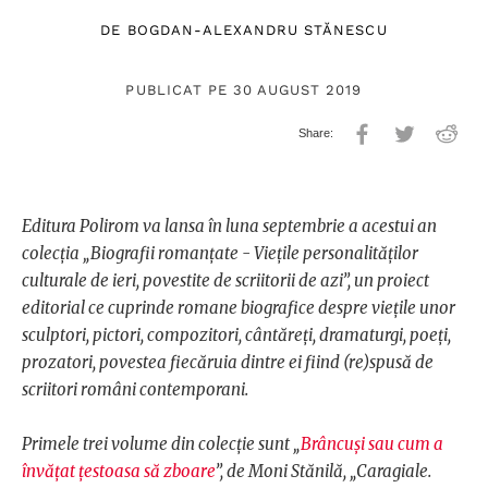
DE
BOGDAN-ALEXANDRU STĂNESCU
PUBLICAT PE 30 AUGUST 2019
Editura Polirom va lansa în luna septembrie a acestui an
colecția „Biografii romanțate - Viețile personalităților
culturale de ieri, povestite de scriitorii de azi”, un proiect
editorial ce cuprinde romane biografice despre viețile unor
sculptori, pictori, compozitori, cântăreți, dramaturgi, poeți,
prozatori, povestea fiecăruia dintre ei fiind (re)spusă de
scriitori români contemporani.
Primele trei volume din colecție sunt „
Brâncuși sau cum a
învățat țestoasa să zboare
”, de Moni Stănilă, „Caragiale.