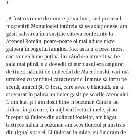
*
„A fost o vreme de crunte privațiuni, căci procesul
moștenirii Momuloaiei întârzia să se soluționeze: am
găsit salvarea în a susține câteva conferințe la
Ateneul Român, poate-poate oi mai aduce niște
galbeni în bugetul familiei. Nici asta n-a prea mers,
căci venea lume puțină, iar când s-a nimerit să fie
sala mai plină, s-a dovedit că surplusul era asigurat
de tineri năimiți de imbecilul de Macedonski, cari mă
urmărea cu veninu-i caracteristic. Înainte să intru pe
scenă, amicul Șt. O. Iosif, care avea o bănuială, mi-a
strecurat în palmă un fluier găsit pe scările Ateneului.
L-am luat și l-am dosit bine-n buzunar. Când s-au
ridicat în picioare, în mijlocul lecturii mele, și au
început să fluiere din adâncul foalelor, am băgat
tacticos mâna-n buzunar, am scos fluierul și am tras
din țignal spre ei. Ei fluierau la mine, eu fluieram de