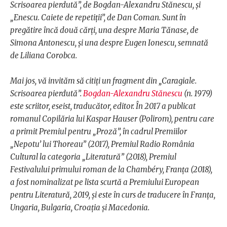
Scrisoarea pierdută”, de Bogdan-Alexandru Stănescu, și
„Enescu. Caiete de repetiții”, de Dan Coman. Sunt în
pregătire încă două cărți, una despre Maria Tănase, de
Simona Antonescu, și una despre Eugen Ionescu, semnată
de Liliana Corobca.
Mai jos, vă invităm să citiți un fragment din „Caragiale.
Scrisoarea pierdută”.
Bogdan-Alexandru Stănescu
(n. 1979)
este scriitor, eseist, traducător, editor. În 2017 a publicat
romanul Copilăria lui Kaspar Hauser (Polirom), pentru care
a primit Premiul pentru „Proză”, în cadrul Premiilor
„Nepotu’ lui Thoreau” (2017), Premiul Radio România
Cultural la categoria „Literatură” (2018), Premiul
Festivalului primului roman de la Chambéry, Franţa (2018),
a fost nominalizat pe lista scurtă a Premiului European
pentru Literatură, 2019, şi este în curs de traducere în Franţa,
Ungaria, Bulgaria, Croaţia şi Macedonia.