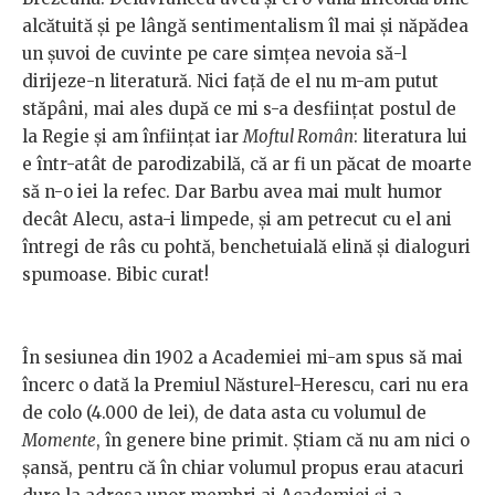
alcătuită și pe lângă sentimentalism îl mai și năpădea
un șuvoi de cuvinte pe care simțea nevoia să-l
dirijeze-n literatură. Nici față de el nu m-am putut
stăpâni, mai ales după ce mi s-a desființat postul de
la Regie și am înființat iar
Moftul Român
: literatura lui
e într-atât de parodizabilă, că ar fi un păcat de moarte
să n-o iei la refec. Dar Barbu avea mai mult humor
decât Alecu, asta-i limpede, și am petrecut cu el ani
întregi de râs cu pohtă, benchetuială elină și dialoguri
spumoase. Bibic curat!
În sesiunea din 1902 a Academiei mi-am spus să mai
încerc o dată la Premiul Năsturel-Herescu, cari nu era
de colo (4.000 de lei), de data asta cu volumul de
Momente
, în genere bine primit. Știam că nu am nici o
șansă, pentru că în chiar volumul propus erau atacuri