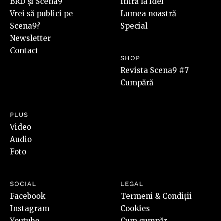
BRD și Scena9
Intră la idei
Vrei să publici pe
Lumea noastră
Scena9?
Special
Newsletter
Contact
SHOP
Revista Scena9 #7
Cumpără
PLUS
Video
Audio
Foto
SOCIAL
LEGAL
Facebook
Termeni & Condiții
Instagram
Cookies
Youtube
Cum cumpăr