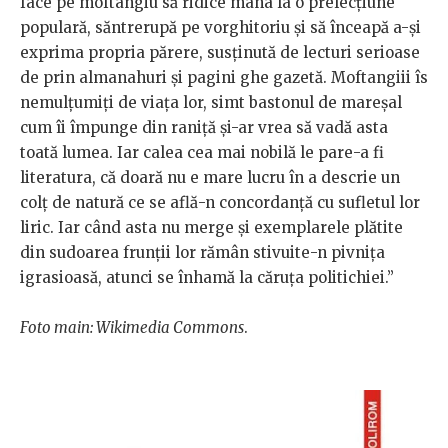
face pe moftangiu să ridice mâna la o prelecțiune
populară, săntrerupă pe vorghitoriu și să înceapă a-și
exprima propria părere, susținută de lecturi serioase
de prin almanahuri și pagini ghe gazetă. Moftangiii îs
nemulțumiți de viața lor, simt bastonul de mareșal
cum îi împunge din raniță și-ar vrea să vadă asta
toată lumea. Iar calea cea mai nobilă le pare-a fi
literatura, că doară nu e mare lucru în a descrie un
colț de natură ce se află-n concordanță cu sufletul lor
liric. Iar când asta nu merge și exemplarele plătite
din sudoarea frunții lor rămân stivuite-n pivnița
igrasioasă, atunci se înhamă la căruța politichiei.”
Foto main: Wikimedia Commons
.