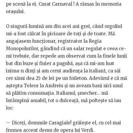
pe scenă la ei. Curat Carnaval ! A rămas în memoria
orașului.
O singură lumină am din acei ani grei, când orgoliul
mi-a fost călcat în picioare de toți și de toate. Mă
angajasem funcționar, registrator la Regia
Monopolurilor, gândind că un salar regulat e ceea ce-
mi trebuie, dar repede am observat cum la finele lunii
bat din buze și fluier a pagubă, așa că mi-am luat
inima-n dinți și am cerut audiența la italian1, ca săi
cer sămi dea 25 de lei pe un foileton. Adevărul e că mă
aștepta Teleor la Andreiu și nu aveam bani nici unul
să plătim consumația. Italianul, șmecher... mă
întâmpină amabil, tot o dulceață, mă poftește să iau
loc:
— Diceți, domnule Caragiale! grăiește el, cu cel mai
frumos accent demn de opera lui Verdi.