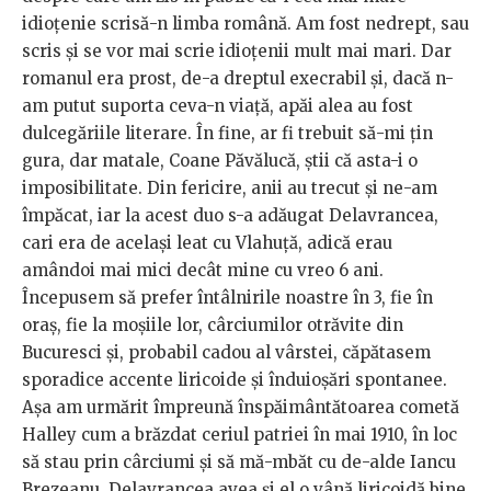
idioțenie scrisă-n limba română. Am fost nedrept, sau
scris și se vor mai scrie idioțenii mult mai mari. Dar
romanul era prost, de-a dreptul execrabil și, dacă n-
am putut suporta ceva-n viață, apăi alea au fost
dulcegăriile literare. În fine, ar fi trebuit să-mi țin
gura, dar matale, Coane Păvălucă, știi că asta-i o
imposibilitate. Din fericire, anii au trecut și ne-am
împăcat, iar la acest duo s-a adăugat Delavrancea,
cari era de același leat cu Vlahuță, adică erau
amândoi mai mici decât mine cu vreo 6 ani.
Începusem să prefer întâlnirile noastre în 3, fie în
oraș, fie la moșiile lor, cârciumilor otrăvite din
Bucuresci și, probabil cadou al vârstei, căpătasem
sporadice accente liricoide și înduioșări spontanee.
Așa am urmărit împreună înspăimântătoarea cometă
Halley cum a brăzdat ceriul patriei în mai 1910, în loc
să stau prin cârciumi și să mă-mbăt cu de-alde Iancu
Brezeanu. Delavrancea avea și el o vână liricoidă bine