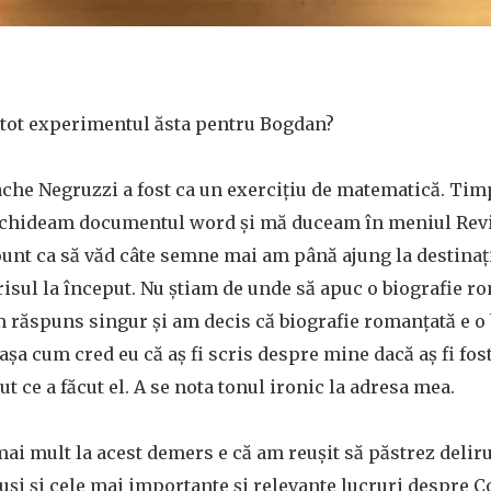
, tot experimentul ăsta pentru Bogdan?
ache Negruzzi a fost ca un exercițiu de matematică. Timp
eschideam documentul word și mă duceam în meniul Re
nt ca să văd câte semne mai am până ajung la destinație
crisul la început. Nu știam de unde să apuc o biografie r
 răspuns singur și am decis că biografie romanțată e o 
șa cum cred eu că aș fi scris despre mine dacă aș fi fos
cut ce a făcut el. A se nota tonul ironic la adresa mea.
mai mult la acest demers e că am reușit să păstrez deliru
totuși și cele mai importante și relevante lucruri despre 