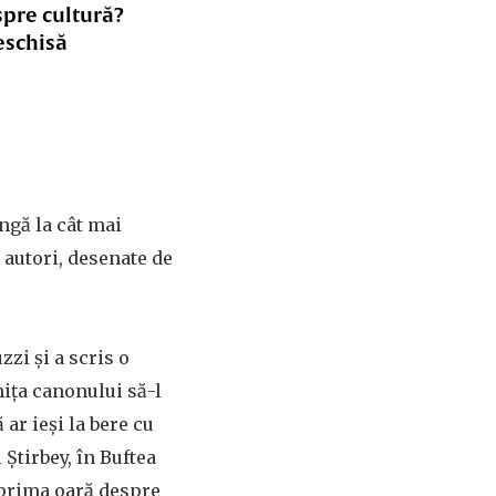
spre cultură?
eschisă
ungă la cât mai
 autori, desenate de
zi și a scris o
hița canonului să-l
ar ieși la bere cu
 Știrbey, în Buftea
u prima oară despre