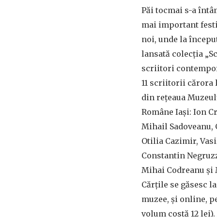
Păi tocmai s-a întâm
mai important festi
noi, unde la începu
lansată colecția „Sc
scriitori contempor
11 scriitorii cărora
din rețeaua Muzeulu
Române Iași: Ion C
Mihail Sadoveanu, 
Otilia Cazimir, Vas
Constantin Negruzzi
Mihai Codreanu și 
Cărțile se găsesc la
muzee, și online, p
volum costă 12 lei).