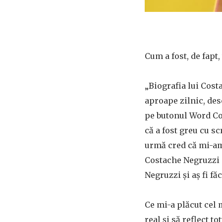
Cum a fost, de fapt
„Biografia lui Cost
aproape zilnic, d
pe butonul Word Cou
că a fost greu cu s
urmă cred că mi-am
Costache Negruzzi a
Negruzzi și aș fi fă
Ce mi-a plăcut cel 
real și să reflect 