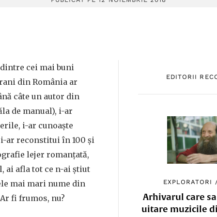
 dintre cei mai buni
EDITORII RE
rani din România ar
nă câte un autor din
ăla de manual), i-ar
ierile, i-ar cunoaște
i-ar reconstitui în 100 și
ografie lejer romanțată,
, ai afla tot ce n-ai știut
EXPLORATORI
ele mai mari nume din
Arhivarul care sa
Ar fi frumos, nu?
uitare muzicile d