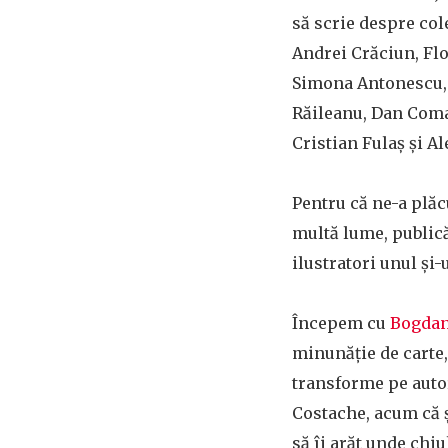
să scrie despre col
Andrei Crăciun, Flo
Simona Antonescu,
Răileanu, Dan Coma
Cristian Fulaș și A
Pentru că ne-a plăcu
multă lume, publică
ilustratori unul și-
Începem cu
Bogdan
minunăție de carte, 
transforme pe autor
Costache, acum că șt
să îi arăt unde chi