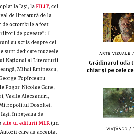
plat la Iași, la
FILIT
, cel
val de literatură de la
t de octombrie a fost
riitori de poveste”: 11
ani au scris despre cei
 le sunt dedicate muzeele
ARTE VIZUALE
i Național al Literaturii
Grădinarul udă to
reangă, Mihai Eminescu,
chiar și pe cele c
George Topîrceanu,
ile Pogor, Nicolae Gane,
, Vasile Alecsandri,
Mitropolitul Dosoftei.
 Iași, în rețeaua de
e
site-ul editurii MLR
(un
VIAȚĂ&CO
/
 Autorii care au acceptat