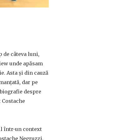
 de câteva luni,
view unde apăsam
. Asta și din cauză
omanțată, dar pe
biografie despre
t Costache
l într-un context
Costache Negruzzi.