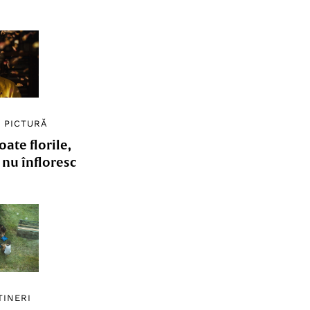
/
PICTURĂ
ate florile,
e nu înfloresc
TINERI