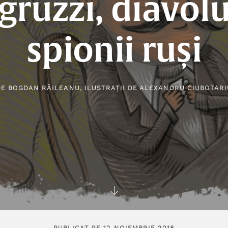
gruzzi, diavolul
spionii ruși
DE
BOGDAN RĂILEANU
, ILUSTRAȚII DE
ALEXANDRU CIUBOTARI
PUBLICAT PE 12 NOIEMBRIE 2018