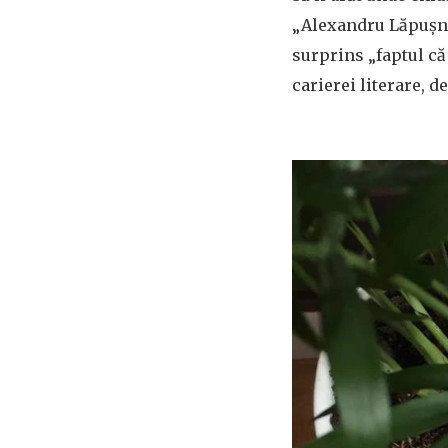
„Alexandru Lăpușnean
surprins „faptul că 
carierei literare, de