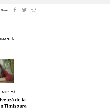
COMANDĂ
/
MUZICĂ
lvează de la
in Timișoara