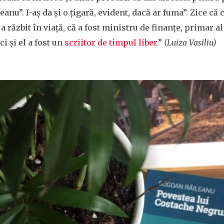
u”. I-aș da și o țigară, evident, dacă ar fuma”. Zice că 
a răzbit în viață, că a fost ministru de finanțe, primar al
ci și el a fost un
scriitor de timpul liber
.”
(Luiza Vasiliu)