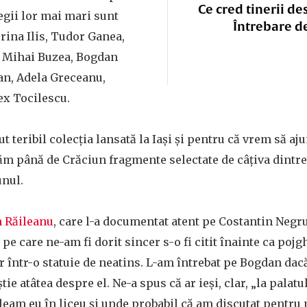
Ce cred tinerii de
egii lor mai mari sunt
Întrebare d
rina Ilis, Tudor Ganea,
 Mihai Buzea, Bogdan
n, Adela Greceanu,
lex Tocilescu.
t teribil colecția lansată la Iași și pentru că vrem să aj
m până de Crăciun fragmente selectate de câțiva dintre
unul.
 Răileanu
, care l-a documentat atent pe Costantin Negruz
pe care ne-am fi dorit sincer s-o fi citit înainte ca pojg
 într-o statuie de neatins. L-am întrebat pe Bogdan dacă 
ie atâtea despre el. Ne-a spus că ar ieși, clar, „la palatul
uleam eu în liceu și unde probabil că am discutat pentr