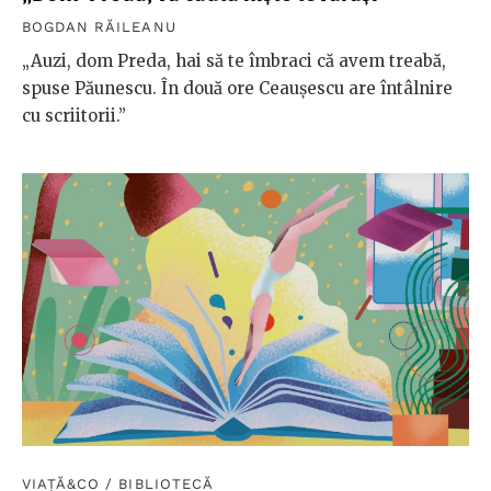
BOGDAN RĂILEANU
„Auzi, dom Preda, hai să te îmbraci că avem treabă,
spuse Păunescu. În două ore Ceaușescu are întâlnire
cu scriitorii.”
VIAȚĂ&CO
/
BIBLIOTECĂ