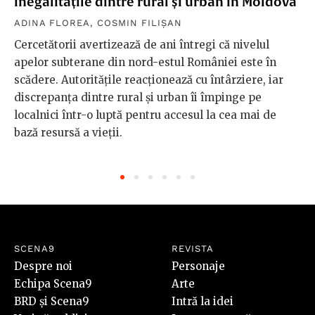
inegalitățile dintre rural și urban în Moldova
ADINA FLOREA
,
COSMIN FILIȘAN
Cercetătorii avertizează de ani întregi că nivelul
apelor subterane din nord-estul României este în
scădere. Autoritățile reacționează cu întârziere, iar
discrepanța dintre rural și urban îi împinge pe
localnici într-o luptă pentru accesul la cea mai de
bază resursă a vieții.
SCENA9
REVISTA
Despre noi
Personaje
Echipa Scena9
Arte
BRD și Scena9
Intră la idei