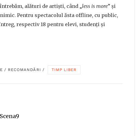
trebăm, alături de artiști, când „
less is more
” și
imic. Pentru spectacolul ăsta offline, cu public,
 întreg, respectiv 18 pentru elevi, studenți și
E
/
RECOMANDĂRI
/
TIMP LIBER
 Scena9