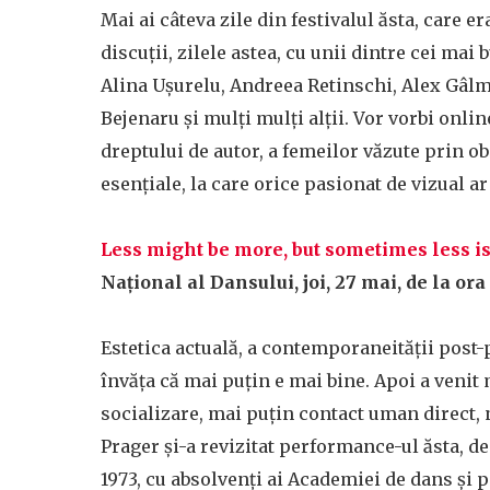
Mai ai câteva zile din festivalul ăsta, care er
discuții, zilele astea, cu unii dintre cei mai
Alina Ușurelu, Andreea Retinschi, Alex Gâl
Bejenaru și mulți mulți alții. Vor vorbi onlin
dreptului de autor, a femeilor văzute prin obie
esențiale, la care orice pasionat de vizual ar
Less might be more, but sometimes less is
Național al Dansului, joi, 27 mai, de la ora
Estetica actuală, a contemporaneității post
învăța că mai puțin e mai bine. Apoi a veni
socializare, mai puțin contact uman direct,
Prager și-a revizitat performance-ul ăsta, d
1973, cu absolvenți ai Academiei de dans și