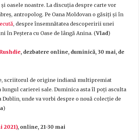
e și oasele noastre. La discuția despre carte vor
reș, antropolog. Pe Oana Moldovan o găsiți și în
recută
, despre însemnătatea descoperirii unei
i în Peștera cu Oase de lângă Anina. (
Vlad
)
 Rushdie
, dezbatere online, duminică, 30 mai, de
e, scriitorul de origine indiană multipremiat
 lungul carierei sale. Duminica asta îl poți asculta
la Dublin, unde va vorbi despre o nouă colecție de
a
)
i 2021)
, online, 21-30 mai