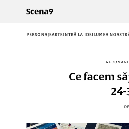
PERSONAJE
ARTE
INTRĂ LA IDEI
LUMEA NOASTR
RECOMAND
Ce facem s
24-
D