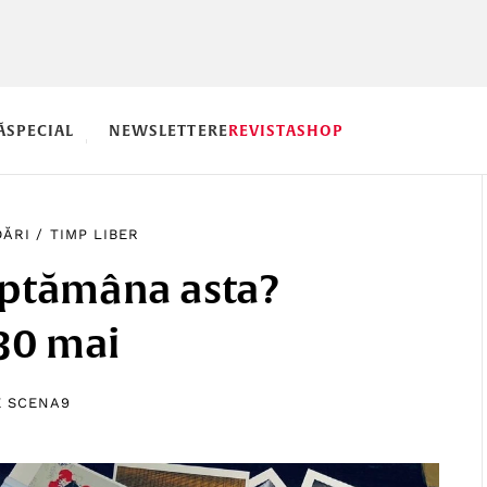
Ă
SPECIAL
NEWSLETTERE
REVISTA
SHOP
ĂRI
/
TIMP LIBER
ăptămâna asta?
30 mai
E
SCENA9