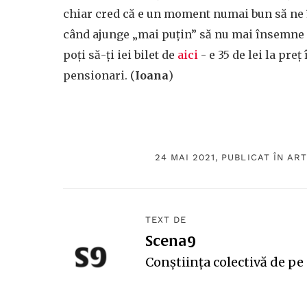
chiar cred că e un moment numai bun să ne în
când ajunge „mai puțin” să nu mai însemne n
poți să-ți iei bilet de
aici
- e 35 de lei la preț
pensionari. (
Ioana
)
24 MAI 2021, PUBLICAT ÎN
ART
TEXT DE
Scena9
Conștiința colectivă de pe