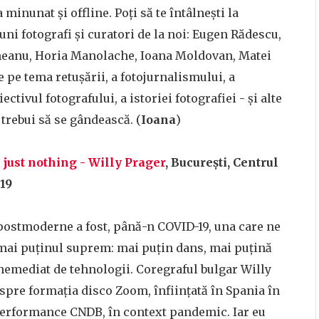
a minunat și offline. Poți să te întâlnești la
 buni fotografi și curatori de la noi: Eugen Rădescu,
meanu, Horia Manolache, Ioana Moldovan, Matei
e pe tema retușării, a fotojurnalismului, a
ctivul fotografului, a istoriei fotografiei - și alte
 trebui să se gândească. (
Ioana
)
 just nothing - Willy Prager
, București, Centrul
 19
-postmoderne a fost, până-n COVID-19, una care ne
t mai puținul suprem: mai puțin dans, mai puțină
 nemediat de tehnologii. Coregraful bulgar Willy
espre formația disco Zoom, înființată în Spania în
 performance CNDB, în context pandemic. Iar eu