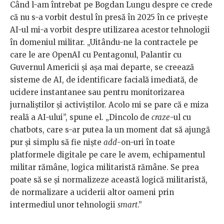
Când l-am întrebat pe Bogdan Lungu despre ce crede
că nu s-a vorbit destul în presă în 2025 în ce privește
AI-ul mi-a vorbit despre utilizarea acestor tehnologii
în domeniul militar. „Uitându-ne la contractele pe
care le are OpenAI cu Pentagonul, Palantir cu
Guvernul Americii și așa mai departe, se creează
sisteme de AI, de identificare facială imediată, de
ucidere instantanee sau pentru monitorizarea
jurnaliștilor și activiștilor. Acolo mi se pare că e miza
reală a AI-ului”, spune el. „Dincolo de
craze
-ul cu
chatbots, care s-ar putea la un moment dat să ajungă
pur și simplu să fie niște
add
-on-uri în toate
platformele digitale pe care le avem, echipamentul
militar rămâne, logica militaristă rămâne. Se prea
poate să se și normalizeze această logică militaristă,
de normalizare a uciderii altor oameni prin
intermediul unor tehnologii
smart
.”