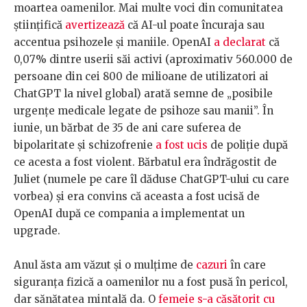
moartea oamenilor. Mai multe voci din comunitatea
științifică
avertizează
că AI-ul poate încuraja sau
accentua psihozele și maniile. OpenAI
a declarat
că
0,07% dintre userii săi activi (aproximativ 560.000 de
persoane din cei 800 de milioane de utilizatori ai
ChatGPT la nivel global) arată semne de „posibile
urgențe medicale legate de psihoze sau manii”. În
iunie, un bărbat de 35 de ani care suferea de
bipolaritate și schizofrenie
a fost ucis
de poliție după
ce acesta a fost violent. Bărbatul era îndrăgostit de
Juliet (numele pe care îl dăduse ChatGPT-ului cu care
vorbea) și era convins că aceasta a fost ucisă de
OpenAI după ce compania a implementat un
upgrade.
Anul ăsta am văzut și o mulțime de
cazuri
în care
siguranța fizică a oamenilor nu a fost pusă în pericol,
dar sănătatea mintală da. O
femeie s-a căsătorit cu