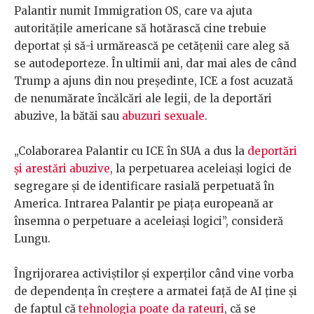
Palantir numit Immigration OS, care va ajuta
autoritățile americane să hotărască cine trebuie
deportat și să-i urmărească pe cetățenii care aleg să
se autodeporteze. În ultimii ani, dar mai ales de când
Trump a ajuns din nou președinte, ICE a fost acuzată
de nenumărate încălcări ale legii, de la deportări
abuzive, la bătăi sau
abuzuri sexuale
.
„Colaborarea Palantir cu ICE în SUA a dus la
deportări
și arestări abuzive
, la perpetuarea aceleiași logici de
segregare și de identificare rasială perpetuată în
America. Intrarea Palantir pe piața europeană ar
însemna o perpetuare a aceleiași logici”, consideră
Lungu.
Îngrijorarea activiștilor și experților când vine vorba
de dependența în creștere a armatei față de AI ține și
de faptul că
tehnologia poate da rateuri
, că se