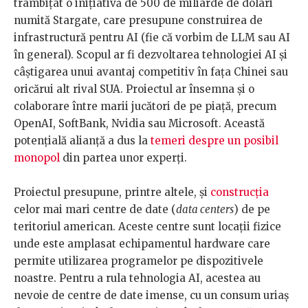
trâmbițat o inițiativă de 500 de miliarde de dolari
numită Stargate, care presupune construirea de
infrastructură pentru AI (fie că vorbim de LLM sau AI
în general). Scopul ar fi dezvoltarea tehnologiei AI și
câștigarea unui avantaj competitiv în fața Chinei sau
oricărui alt rival SUA. Proiectul ar însemna și o
colaborare între marii jucători de pe piață, precum
OpenAI, SoftBank, Nvidia sau Microsoft. Această
potențială alianță a dus la
temeri despre un posibil
monopol
din partea unor experți.
Proiectul presupune, printre altele, și
construcția
celor mai mari centre de date (
data centers
) de pe
teritoriul american. Aceste centre sunt locații fizice
unde este amplasat echipamentul hardware care
permite utilizarea programelor pe dispozitivele
noastre. Pentru a rula tehnologia AI, acestea au
nevoie de centre de date imense, cu un consum uriaș