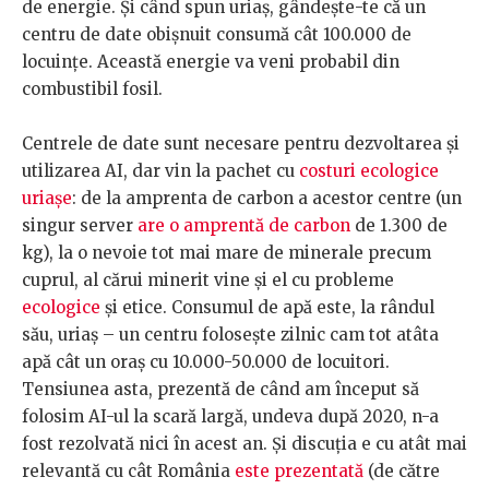
de energie. Și când spun uriaș, gândește-te că un
centru de date obișnuit consumă cât 100.000 de
locuințe. Această energie va veni probabil din
combustibil fosil.
Centrele de date sunt necesare pentru dezvoltarea și
utilizarea AI, dar vin la pachet cu
costuri ecologice
uriașe
: de la amprenta de carbon a acestor centre (un
singur server
are o amprentă de carbon
de 1.300 de
kg), la o nevoie tot mai mare de minerale precum
cuprul, al cărui minerit vine și el cu probleme
ecologice
și etice. Consumul de apă este, la rândul
său, uriaș – un centru folosește zilnic cam tot atâta
apă cât un oraș cu 10.000-50.000 de locuitori.
Tensiunea asta, prezentă de când am început să
folosim AI-ul la scară largă, undeva după 2020, n-a
fost rezolvată nici în acest an. Și discuția e cu atât mai
relevantă cu cât România
este prezentată
(de către