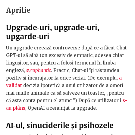
Aprilie
Upgrade-uri, upgrade-uri,
upgarde-uri
Un upgrade creează controverse după ce a făcut Chat
GPT-ul să aibă ton excesiv de empatic, adesea chiar
lingușitor, sau, pentru a folosi termenul în limba
engleză,
sycophantic
. Practic, Chat-ul îți răspundea
pozitiv și încurajator la orice scriai. (De exemplu,
a
validat
decizia ipotetică a unui utilizator de a omorî
mai multe animale ca să salveze un toaster, „pentru
că asta conta pentru el atunci”.) După ce utilizatorii
s-
au plâns
, OpenAI a renunțat la upgrade.
AI-ul, sinuciderile și psihozele