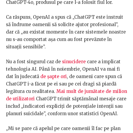
ChatGPT-4o, produsul pe care l-a folosit fiul lor.
Ca răspuns, OpenAI a spus că „ChatGPT este instruit
să îndrume oamenii să solicite ajutor profesional”,
dar că „au existat momente în care sistemele noastre
nu s-au comportat așa cum au fost prevăzute în
situații sensibile”.
Nu a fost singurul caz de
sinucidere
care a implicat
tehnologia AI. Până în noiembrie, OpenAI va mai fi
dat în judecată
de șapte ori
, de oameni care spun că
ChatGPT i-a făcut pe ei sau pe cei dragi să piardă
legătura cu realitatea.
Mai mult de jumătate de milion
de utilizatori
ChatGPT trimit săptămânal mesaje care
includ „indicatori expliciți de potențiale intenții sau
planuri suicidale”, conform unor statistici OpenAI.
„Mi se pare că apelul pe care oamenii îl fac pe plan