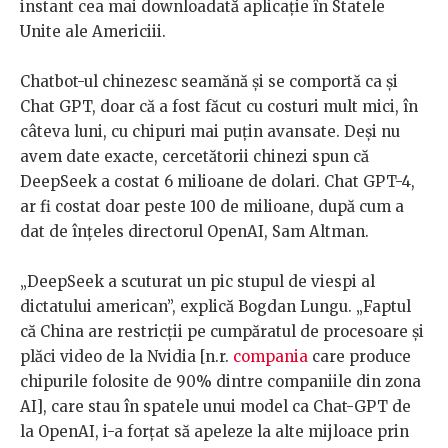
instant cea mai downloadată aplicație în Statele
Unite ale Americiii.
Chatbot-ul chinezesc seamănă și se comportă ca și
Chat GPT, doar că a fost făcut cu costuri mult mici, în
câteva luni, cu chipuri mai puțin avansate. Deși nu
avem date exacte, cercetătorii chinezi spun că
DeepSeek a costat 6 milioane de dolari. Chat GPT-4,
ar fi costat doar peste 100 de milioane, după cum a
dat de înțeles directorul OpenAI, Sam Altman.
„DeepSeek a scuturat un pic stupul de viespi al
dictatului american”, explică Bogdan Lungu. „Faptul
că China are restricții pe cumpăratul de procesoare și
plăci video de la Nvidia [n.r.
compania
care produce
chipurile folosite de 90% dintre companiile din zona
AI], care stau în spatele unui model ca Chat-GPT de
la OpenAI, i-a forțat să apeleze la alte mijloace prin