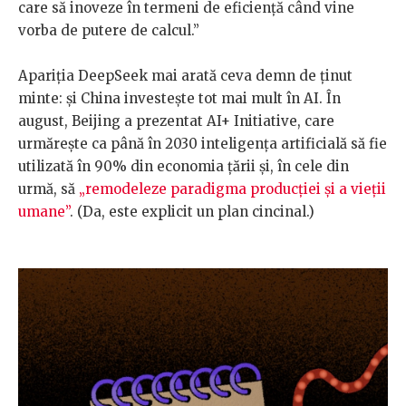
care să inoveze în termeni de eficiență când vine
vorba de putere de calcul.”
Apariția DeepSeek mai arată ceva demn de ținut
minte: și China investește tot mai mult în AI. În
august, Beijing a prezentat AI+ Initiative, care
urmărește ca până în 2030 inteligența artificială să fie
utilizată în 90% din economia țării și, în cele din
urmă, să
„remodeleze paradigma producției și a vieții
umane”
. (Da, este explicit un plan cincinal.)