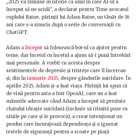
„2025 va rămâne în istorie ca anul în care AI-ul a
început să ne ucidă”, a declarat pentru Time avocatul
cuplului Raine, părinții lui Adam Raine, un tânăr de 16
ani care s-a sinucis după o serie de conversații cu
ChatGPT.
Adam
a început
să folosească bot-ul ca ajutor pentru
teme, dar încetul cu încetul a ajuns să-i pună întrebări
mai personale. A vorbit cu acesta despre
sentimentele de depresie și tristețe care îl încercau
și, din în
ianuarie 2025
, despre gândurile suicidare. În
aprilie 2025, Adam și-a luat viața. Părinții lui spun că
de vină pentru asta a fost OpenAI, care nu a luat
măsurile adecvate când Adam a început să prezinte
chatului ideație suicidară (inclusiv să trimită poze cu
rănile pe care și le provoca), a creat intenționat un
produs care încurajează dependența și a ignorat
testele de siguranță pentru a scoate pe piață