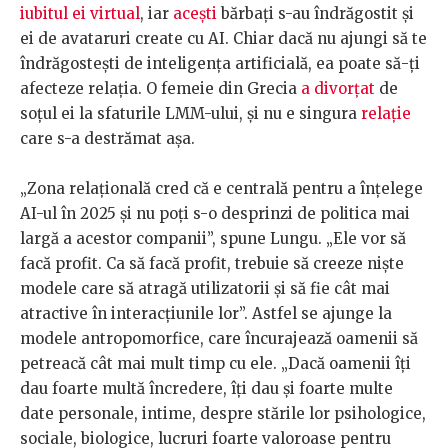
iubitul ei virtual
, iar
acești
bărbați s-au îndrăgostit și
ei de avataruri create cu AI. Chiar dacă nu ajungi să te
îndrăgostești de inteligența artificială, ea poate să-ți
afecteze relația. O femeie din Grecia
a divorțat
de
soțul ei la sfaturile LMM-ului, și nu e singura
relație
care s-a destrămat așa.
„Zona relațională cred că e centrală pentru a înțelege
AI-ul în 2025 și nu poți s-o desprinzi de politica mai
largă a acestor companii”, spune Lungu. „Ele vor să
facă profit. Ca să facă profit, trebuie să creeze niște
modele care să atragă utilizatorii și să fie cât mai
atractive în interacțiunile lor”. Astfel se ajunge la
modele antropomorfice, care încurajează oamenii să
petreacă cât mai mult timp cu ele. „Dacă oamenii îți
dau foarte multă încredere, îți dau și foarte multe
date personale, intime, despre stările lor psihologice,
sociale, biologice, lucruri foarte valoroase pentru