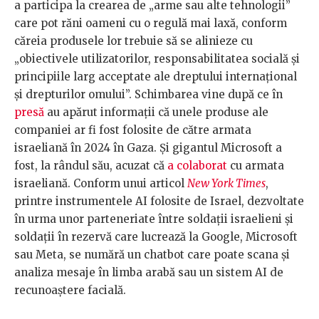
a participa la crearea de „arme sau alte tehnologii”
care pot răni oameni cu o regulă mai laxă, conform
căreia produsele lor trebuie să se alinieze cu
„obiectivele utilizatorilor, responsabilitatea socială și
principiile larg acceptate ale dreptului internațional
și drepturilor omului”. Schimbarea vine după ce în
presă
au apărut informații că unele produse ale
companiei ar fi fost folosite de către armata
israeliană în 2024 în Gaza. Și gigantul Microsoft a
fost, la rândul său, acuzat că
a colaborat
cu armata
israeliană. Conform unui articol
New York Times
,
printre instrumentele AI folosite de Israel, dezvoltate
în urma unor parteneriate între soldații israelieni și
soldații în rezervă care lucrează la Google, Microsoft
sau Meta, se numără un chatbot care poate scana și
analiza mesaje în limba arabă sau un sistem AI de
recunoaștere facială.