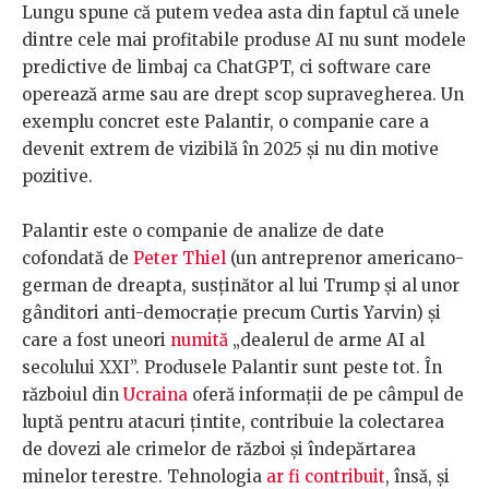
Lungu spune că putem vedea asta din faptul că unele
dintre cele mai profitabile produse AI nu sunt modele
predictive de limbaj ca ChatGPT, ci software care
operează arme sau are drept scop supravegherea. Un
exemplu concret este Palantir, o companie care a
devenit extrem de vizibilă în 2025 și nu din motive
pozitive.
Palantir este o companie de analize de date
cofondată de
Peter Thiel
(un antreprenor americano-
german de dreapta, susținător al lui Trump și al unor
gânditori anti-democrație precum Curtis Yarvin) și
care a fost uneori
numită
„dealerul de arme AI al
secolului XXI”. Produsele Palantir sunt peste tot. În
războiul din
Ucraina
oferă informații de pe câmpul de
luptă pentru atacuri țintite, contribuie la colectarea
de dovezi ale crimelor de război și îndepărtarea
minelor terestre. Tehnologia
ar fi contribuit
, însă, și