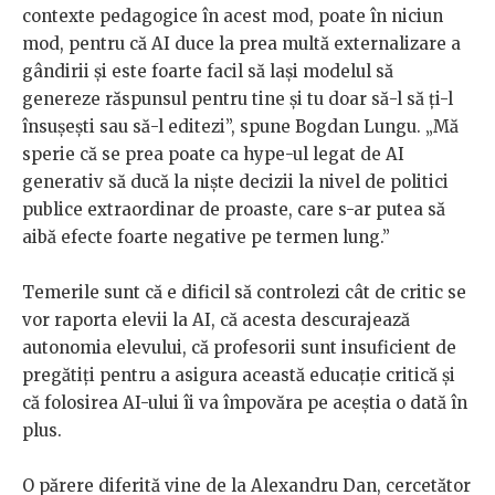
contexte pedagogice în acest mod, poate în niciun
mod, pentru că AI duce la prea multă externalizare a
gândirii și este foarte facil să lași modelul să
genereze răspunsul pentru tine și tu doar să-l să ți-l
însușești sau să-l editezi”, spune Bogdan Lungu. „Mă
sperie că se prea poate ca hype-ul legat de AI
generativ să ducă la niște decizii la nivel de politici
publice extraordinar de proaste, care s-ar putea să
aibă efecte foarte negative pe termen lung.”
Temerile sunt că e dificil să controlezi cât de critic se
vor raporta elevii la AI, că acesta descurajează
autonomia elevului, că profesorii sunt insuficient de
pregătiți pentru a asigura această educație critică și
că folosirea AI-ului îi va împovăra pe aceștia o dată în
plus.
O părere diferită vine de la Alexandru Dan, cercetător