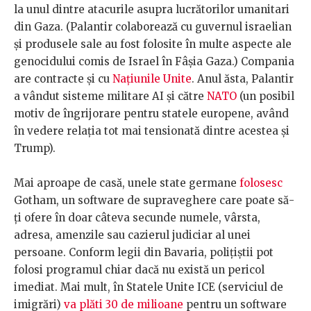
la unul dintre atacurile asupra lucrătorilor umanitari
din Gaza. (Palantir colaborează cu guvernul israelian
și produsele sale au fost folosite în multe aspecte ale
genocidului comis de Israel în Fâșia Gaza.) Compania
are contracte și cu
Națiunile Unite
. Anul ăsta, Palantir
a vândut sisteme militare AI și către
NATO
(un posibil
motiv de îngrijorare pentru statele europene, având
în vedere relația tot mai tensionată dintre acestea și
Trump).
Mai aproape de casă, unele state germane
folosesc
Gotham, un software de supraveghere care poate să-
ți ofere în doar câteva secunde numele, vârsta,
adresa, amenzile sau cazierul judiciar al unei
persoane. Conform legii din Bavaria, polițiștii pot
folosi programul chiar dacă nu există un pericol
imediat. Mai mult, în Statele Unite ICE (serviciul de
imigrări)
va plăti 30 de milioane
pentru un software