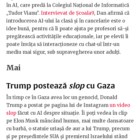
în AI, care predă la Colegiul Național de Informatică
„Tudor Vianu”.
Intervievat de Școala9
, Dan afirmă că
introducerea AI-ului la clasă și în cancelarie este o
idee bună, pentru că îi poate ajuta pe profesori să-și
pregătească activitățile educaționale, iar pe elevii îi
poate învăța să interacționeze cu chat-ul într-un
mediu mai sigur, sub supravegherea unor adulți.
Mai
Trump postează
slop
cu Gaza
În timp ce în Gaza avea loc un genocid, Donald
Trump a postat pe pagina lui de Instagram
un video
slop
făcut cu AI despre situație. Îi poți vedea în clip
pe Elon Musk mâncând humus, mai multe dansatoare
cu barbă, o statuie uriașă de aur a lui Trump, precum
și pe președintele SUA și premierul Israelului stând