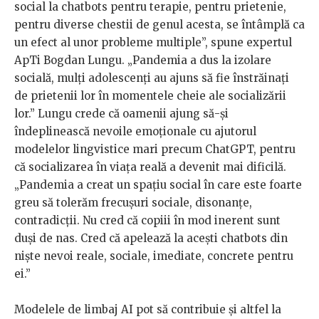
social la chatbots pentru terapie, pentru prietenie,
pentru diverse chestii de genul acesta, se întâmplă ca
un efect al unor probleme multiple”, spune expertul
ApTi Bogdan Lungu. „Pandemia a dus la izolare
socială, mulți adolescenți au ajuns să fie înstrăinați
de prietenii lor în momentele cheie ale socializării
lor.” Lungu crede că oamenii ajung să-și
îndeplinească nevoile emoționale cu ajutorul
modelelor lingvistice mari precum ChatGPT, pentru
că socializarea în viața reală a devenit mai dificilă.
„Pandemia a creat un spațiu social în care este foarte
greu să tolerăm frecușuri sociale, disonanțe,
contradicții. Nu cred că copiii în mod inerent sunt
duși de nas. Cred că apelează la acești chatbots din
niște nevoi reale, sociale, imediate, concrete pentru
ei.”
Modelele de limbaj AI pot să contribuie și altfel la