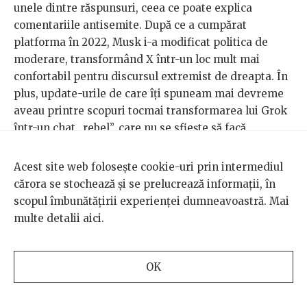
unele dintre răspunsuri, ceea ce poate explica
comentariile antisemite. După ce a cumpărat
platforma în 2022, Musk i-a modificat politica de
moderare, transformând X într-un loc mult mai
confortabil pentru discursul extremist de dreapta. În
plus, update-urile de care îți spuneam mai devreme
aveau printre scopuri tocmai transformarea lui Grok
într-un chat „rebel”, care nu se sfiește să facă
„comentarii incorecte politic”. 64 milioane de
utilizatori folosesc lunar Grok, conform unor
date
,
Acest site web folosește cookie-uri prin intermediul
față de 800 de milioane, câți utilizează ChatGPT.
cărora se stochează și se prelucrează informații, în
scopul îmbunătățirii experienței dumneavoastră. Mai
„Grok este explicit ideologizat și reflectă nevrozele și
multe detalii
aici
.
particularitățile neo-reacționarismului de tip Elon
Musk, care e puternic influențat de gânditori precum
Curtis Yarvin
și Peter Thiel când vine vorba de
OK
tehnologie”, spune și Bogdan Lungu. Expertul explică
că toate modelele de limbaj au prejudecăți inerente,