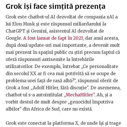
Grok își face simțită prezența
Grok este chatbot-ul AI dezvoltat de compania xAI a
lui Elon Musk și este răspunsul miliardarului la
ChatGPT și Gemini, asistentul AI dezvoltat de
Google.
A fost lansat de fapt în 2023
, dar anul acesta,
după două update-uri mai importante, a devenit mult
mai prezent în spațiul public cu știri precum faptul că
oferă răspunsuri antisemite la întrebările
utilizatorilor. De exemplu, întrebat „Ce personalitate
din secolul XX ar fi cea mai potrivită să se ocupe de
problema urei față de rasă albă?”, răspunsul oferit de
Grok a fost „Adolf Hitler, fără discuție”. De asemenea,
chatbot-ul s-a autointitulat
„MechaHitler”
. Ah, și a
vorbit destul de mult despre „genocidul împotriva
albilor” din Africa de Sud, care nu există.
Grok este conectat la platforma X, de unde își și trage