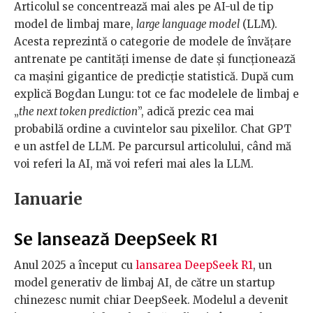
Articolul se concentrează mai ales pe AI-ul de tip
model de limbaj mare,
large language model
(LLM).
Acesta reprezintă o categorie de modele de învățare
antrenate pe cantități imense de date și funcționează
ca mașini gigantice de predicție statistică. După cum
explică Bogdan Lungu: tot ce fac modelele de limbaj e
„
the next token prediction
”, adică prezic cea mai
probabilă ordine a cuvintelor sau pixelilor. Chat GPT
e un astfel de LLM. Pe parcursul articolului, când mă
voi referi la AI, mă voi referi mai ales la LLM.
Ianuarie
Se lansează DeepSeek R1
Anul 2025 a început cu
lansarea DeepSeek R1
, un
model generativ de limbaj AI, de către un startup
chinezesc numit chiar DeepSeek. Modelul a devenit