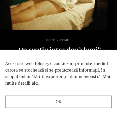
FOTO
/
FEMEI
„Un spațiu între două lumi”.
Universul fotografei Leonora
Acest site web folosește cookie-uri prin intermediul
Cuvinciuc vorbește despre fragilitatea
cărora se stochează și se prelucrează informații, în
care ne ține împreună
scopul îmbunătățirii experienței dumneavoastră. Mai
multe detalii
aici
.
OK