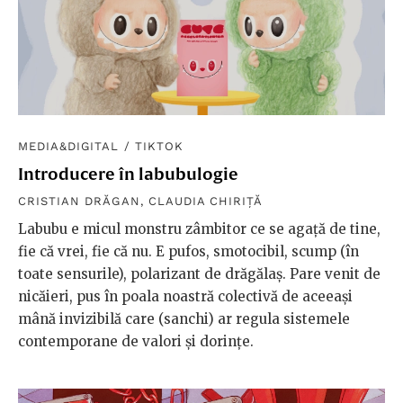
MEDIA&DIGITAL
/
TIKTOK
Introducere în labubulogie
CRISTIAN DRĂGAN
,
CLAUDIA CHIRIȚĂ
Labubu e micul monstru zâmbitor ce se agață de tine,
fie că vrei, fie că nu. E pufos, smotocibil, scump (în
toate sensurile), polarizant de drăgălaș. Pare venit de
nicăieri, pus în poala noastră colectivă de aceeași
mână invizibilă care (sanchi) ar regula sistemele
contemporane de valori și dorințe.