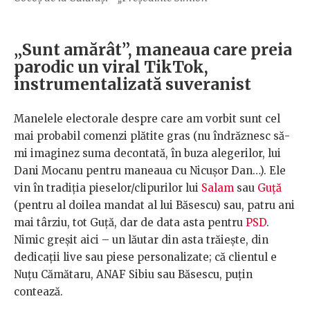
„Sunt amărât”, maneaua care preia
parodic un viral TikTok,
instrumentalizată suveranist
Manelele electorale despre care am vorbit sunt cel
mai probabil comenzi plătite gras (nu îndrăznesc să-
mi imaginez suma decontată, în buza alegerilor, lui
Dani Mocanu pentru maneaua cu Nicușor Dan…). Ele
vin în tradiția pieselor/clipurilor lui
Salam
sau
Guță
(pentru al doilea mandat al lui Băsescu) sau, patru ani
mai târziu, tot Guță, dar de data asta pentru
PSD
.
Nimic greșit aici – un lăutar din asta trăiește, din
dedicații live sau piese personalizate; că clientul e
Nuțu Cămătaru, ANAF Sibiu sau Băsescu, puțin
contează.