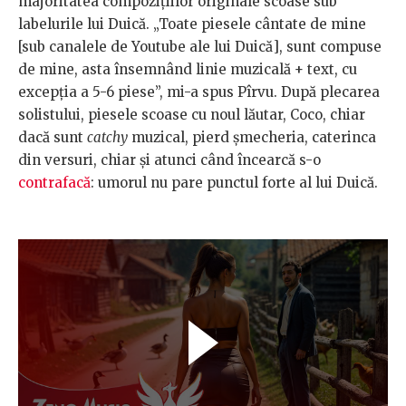
majoritatea compozițiilor originale scoase sub
labelurile lui Duică. „Toate piesele cântate de mine
[sub canalele de Youtube ale lui Duică], sunt compuse
de mine, asta însemnând linie muzicală + text, cu
excepția a 5-6 piese”, mi-a spus Pîrvu. După plecarea
solistului, piesele scoase cu noul lăutar, Coco, chiar
dacă sunt
catchy
muzical, pierd șmecheria, caterinca
din versuri, chiar și atunci când încearcă s-o
contrafacă
: umorul nu pare punctul forte al lui Duică.