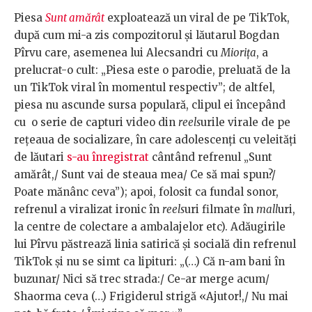
Piesa
Sunt amărât
exploatează un viral de pe TikTok,
după cum mi-a zis compozitorul și lăutarul Bogdan
Pîrvu care, asemenea lui Alecsandri cu
Miorița
, a
prelucrat-o cult: „Piesa este o parodie, preluată de la
un TikTok viral în momentul respectiv”; de altfel,
piesa nu ascunde sursa populară, clipul ei începând
cu o serie de capturi video din
reels
urile virale de pe
rețeaua de socializare, în care adolescenți cu veleități
de lăutari
s-au înregistrat
cântând refrenul „Sunt
amărât,/ Sunt vai de steaua mea/ Ce să mai spun?/
Poate mănânc ceva”); apoi, folosit ca fundal sonor,
refrenul a viralizat ironic în
reels
uri filmate în
mall
uri,
la centre de colectare a ambalajelor etc). Adăugirile
lui Pîrvu păstrează linia satirică și socială din refrenul
TikTok și nu se simt ca lipituri: „(…) Că n-am bani în
buzunar/ Nici să trec strada:/ Ce-ar merge acum/
Shaorma ceva (…) Frigiderul strigă «Ajutor!,/ Nu mai