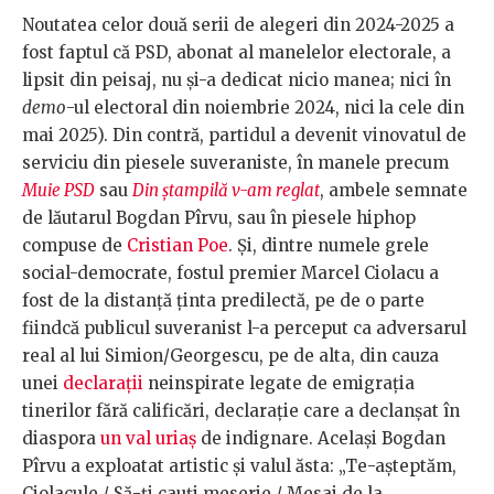
Noutatea celor două serii de alegeri din 2024-2025 a
fost faptul că PSD, abonat al manelelor electorale, a
lipsit din peisaj, nu și-a dedicat nicio manea; nici în
demo
-ul electoral din noiembrie 2024, nici
la cele din
mai 2025). Din contră, partidul a devenit vinovatul de
serviciu din piesele suveraniste, în manele precum
Muie PSD
sau
Din ștampilă v-am reglat
, ambele semnate
de lăutarul Bogdan Pîrvu, sau în piesele hiphop
compuse de
Cristian Poe
. Și, dintre numele grele
social-democrate, fostul premier Marcel Ciolacu a
fost de la distanță ținta predilectă, pe de o parte
fiindcă publicul suveranist l-a perceput ca adversarul
real al lui Simion/Georgescu, pe de alta, din cauza
unei
declarații
neinspirate legate de emigrația
tinerilor fără calificări, declarație care a declanșat în
diaspora
un val uriaș
de indignare. Același Bogdan
Pîrvu a exploatat artistic și valul ăsta: „Te-așteptăm,
Ciolacule,/ Să-ți cauți meserie./ Mesaj de la