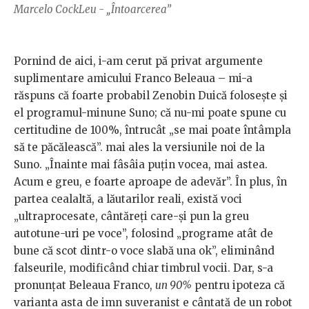
Marcelo CockLeu - „Întoarcerea”
Pornind de aici, i-am cerut pă privat argumente
suplimentare amicului Franco Beleaua – mi-a
răspuns că foarte probabil Zenobin Duică folosește și
el programul-minune Suno; că nu-mi poate spune cu
certitudine de 100%, întrucât „se mai poate întâmpla
să te păcălească”. mai ales la versiunile noi de la
Suno. „Înainte mai fâsâia puțin vocea, mai astea.
Acum e greu, e foarte aproape de adevăr”. În plus, în
partea cealaltă, a lăutarilor reali, există voci
„ultraprocesate, cântăreți care-și pun la greu
autotune-uri pe voce”, folosind „programe atât de
bune că scot dintr-o voce slabă una ok”, eliminând
falseurile, modificând chiar timbrul vocii. Dar, s-a
pronunțat Beleaua Franco,
un 90%
pentru ipoteza că
varianta asta de imn suveranist e cântată de un robot