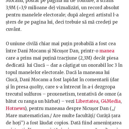
Mocanu, postat pe pagina lui de Youtube, a strâns
3,9M (=3,9 milioane de) vizualizări, un record absolut
pentru manelele electorale; după alegeri artistul l-a
șters de pe pagina lui, deci trebuie să mă credeți pe
cuvânt.
O uniune civilă chiar mai puțin probabilă a fost cea
între Dani Mocanu și Nicușor Dan, printr-o
manea
care a prins mai puțină tracțiune (2,3M) decât piesa
dedicată lui Ciucă – dar a câștigat un onorabil loc 3 în
topul manelelor electorale. Dacă la maneaua lui
Ciucă, Dani Mocanu a fost lapidat în comentarii (dar
și în presa
quality
, care s-a întrecut în a-i dezgropa
trecutul sulfuros – proxenetism, tentativă de omor (a
bătut cu ranga un bărbat) – vezi
Libertatea
,
G4Media
,
Hotnews
), pentru maneaua despre Nicușor Dan („/
Mare matematician./ Are multe facultăți/ Curăță țara
de hoți”) a fost lăudat copios. Dată fiind amenințarea