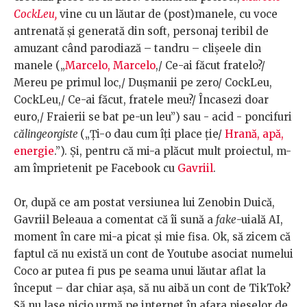
CockLeu,
vine cu un lăutar de (post)manele, cu voce
antrenată și generată din soft, personaj teribil de
amuzant când parodiază – tandru – clișeele din
manele („
Marcelo, Marcelo
,/ Ce-ai făcut fratelo?/
Mereu pe primul loc,/ Dușmanii pe zero/ CockLeu,
CockLeu,/ Ce-ai făcut, fratele meu?/ Încasezi doar
euro,/ Fraierii se bat pe-un leu”) sau - acid - poncifuri
călingeorgiste
(„Ți-o dau cum îți place ție/
Hrană, apă,
energie
.”). Și, pentru că mi-a plăcut mult proiectul, m-
am împrietenit pe Facebook cu
Gavriil
.
Or, după ce am postat versiunea lui Zenobin Duică,
Gavriil Beleaua a comentat că îi sună a
fake
-uială AI,
moment în care mi-a picat și mie fisa. Ok, să zicem că
faptul că nu există un cont de Youtube asociat numelui
Coco ar putea fi pus pe seama unui lăutar aflat la
început – dar chiar așa, să nu aibă un cont de TikTok?
Să nu lase nicio urmă pe internet în afara pieselor de