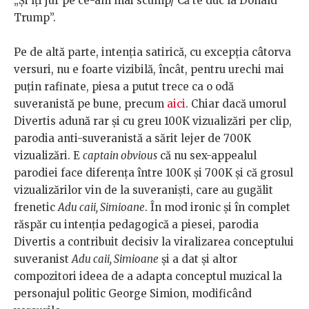
„Și îți jur pe ce-am mai scump/ Că te duc la Donald
Trump”.
Pe de altă parte, intenția satirică, cu excepția câtorva
versuri, nu e foarte vizibilă, încât, pentru urechi mai
puțin rafinate, piesa a putut trece ca o odă
suveranistă pe bune, precum
aici
. Chiar dacă umorul
Divertis adună rar și cu greu 100K vizualizări per clip,
parodia anti-suveranistă a sărit lejer de 700K
vizualizări. E
captain obvious
că nu sex-appealul
parodiei face diferența între 100K și 700K și că grosul
vizualizărilor vin de la suveraniști, care au gugălit
frenetic
Adu caii, Simioane
. În mod ironic și în complet
răspăr cu intenția pedagogică a piesei, parodia
Divertis a contribuit decisiv la viralizarea conceptului
suveranist
Adu caii, Simioane
și a dat și altor
compozitori ideea de a adapta conceptul muzical la
personajul politic George Simion, modificând