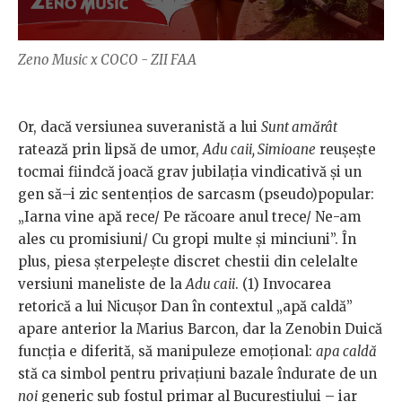
Zeno Music x COCO - ZII FAA
Or, dacă versiunea suveranistă a lui
Sunt amărât
ratează prin lipsă de umor,
Adu caii, Simioane
reușește
tocmai fiindcă joacă grav jubilația vindicativă și un
gen să–i zic sentențios de sarcasm (pseudo)popular:
„Iarna vine apă rece/ Pe răcoare anul trece/ Ne-am
ales cu promisiuni/ Cu gropi multe și minciuni”. În
plus, piesa șterpelește discret chestii din celelalte
versiuni maneliste de la
Adu caii
. (1) Invocarea
retorică a lui Nicușor Dan în contextul „apă caldă”
apare anterior la Marius Barcon, dar la Zenobin Duică
funcția e diferită, să manipuleze emoțional:
apa caldă
stă ca simbol pentru privațiuni bazale îndurate de un
noi
generic sub fostul primar al Bucureștiului – iar