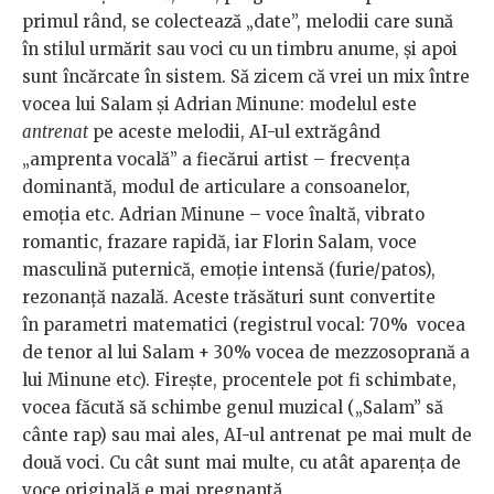
primul rând, se colectează „date”, melodii care sună
în stilul urmărit sau voci cu un timbru anume, și apoi
sunt încărcate în sistem. Să zicem că vrei un mix între
vocea lui Salam și Adrian Minune: modelul este
antrenat
pe aceste melodii, AI-ul extrăgând
„amprenta vocală” a fiecărui artist – frecvența
dominantă, modul de articulare a consoanelor,
emoția etc. Adrian Minune – voce înaltă, vibrato
romantic, frazare rapidă, iar Florin Salam, voce
masculină puternică, emoție intensă (furie/patos),
rezonanță nazală. Aceste trăsături sunt convertite
în parametri matematici (registrul vocal: 70% vocea
de tenor al lui Salam + 30% vocea de mezzosoprană a
lui Minune etc). Firește, procentele pot fi schimbate,
vocea făcută să schimbe genul muzical („Salam” să
cânte rap) sau mai ales, AI-ul antrenat pe mai mult de
două voci. Cu cât sunt mai multe, cu atât aparența de
voce originală e mai pregnantă.