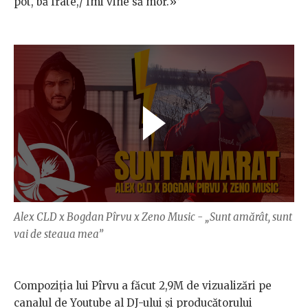
pot, bă frate,/ Îmi vine să mor.»”
Alex CLD x Bogdan Pîrvu x Zeno Music - „Sunt amărât, sunt
vai de steaua mea”
Compoziția lui Pîrvu a făcut 2,9M de vizualizări pe
canalul de Youtube al DJ-ului și producătorului