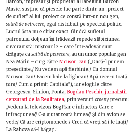
Barcon, impresar și proprietar al labelului Barcon
Music, susține că piesele fac parte dintr-un „proiect
de suflet” al lui, proiect ce constă într-un nou gen,
satiră de petrecere,
egal distribuit pe spectrul politic.
Lucrul ăsta nu e chiar exact, fiindcă sufletul
patronului doljean își trădează repede slăbiciunea
suveranistă: miștourile – care într-adevăr sunt
drăguțe ca
satiră de petrecere,
au un umor popular gen
Nea Mărin –
curg către
Nicușor Dan
(„Dacă-l punem
președinte,/ Nu vedem apă fierbinte./ Cu domnul
Nicușor Dan/ Facem baie la lighean/ Apă rece-n toată
țara/ Cum a primit Capitala”), iar elogiile către
Georgescu, Simion, Ponta,
Bogdan Peschir
,
jurnaliștii
cenzurați de la Realitatea
, prin versuri
creepy
precum:
„Vedem la televizor/ BogPiar e infractor/ Care e
infracțiunea?/ C-a ajutat toată lumea?/ Și din avion se
vede/ Că are criptomonede./ Cred că vreți să i le luați/
La Rahova să-l băgați.”