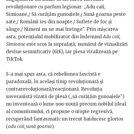
revoluționare cu parfum legionar: „Adu caii,
Simioane,/ Să curățăm gunoaiele,/ Sună goarna peste
sate,/ Românii ies din noapte./ Suflete de foc și
sânge,/ Nimeni nu ne mai învinge”. Prin mișcarea
asta, potențialul mobilizator din îndemnul
Adu caii,
Simioane
este scos la suprafață; numărul de vizualizări
devine semnificativ (61K), iar piesa viralizează pe
TikTok.
S-a mai spus asta, că rebeliunea fascistă e
paradoxală, în același timp revoluționară și
contrarevoluționară/reacționară. Revoluția
suveranistă vizată de piesă („să curățăm gunoaiele”)
nu inventează o lume nou-nouță precum nobilul ideal
al comunismului, ci propune o utopie regresivă,
recuperând fantasmatic un trecut haiducesc glorios
(
adu caii, sună goarna
).