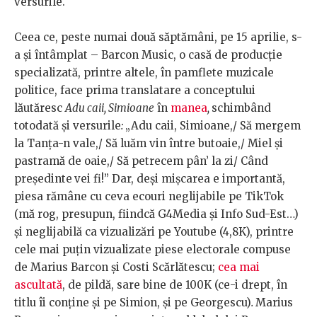
versurile.
Ceea ce, peste numai două săptămâni, pe 15 aprilie, s-
a și întâmplat – Barcon Music, o casă de producție
specializată, printre altele, în pamflete muzicale
politice, face prima translatare a conceptului
lăutăresc
Adu caii, Simioane
în
manea
,
schimbând
totodată și versurile
:
„Adu caii, Simioane,/ Să mergem
la Tanța-n vale,/ Să luăm vin între butoaie,/ Miel și
pastramă de oaie,/ Să petrecem pân’ la zi/ Când
președinte
vei fi!” Dar, deși mișcarea e importantă,
piesa rămâne cu ceva ecouri neglijabile pe TikTok
(mă rog, presupun, fiindcă G4Media și Info Sud-Est…)
și neglijabilă ca vizualizări pe Youtube (4,8K), printre
cele mai puțin vizualizate piese electorale compuse
de Marius Barcon și Costi Scărlătescu;
cea mai
ascultată
, de pildă, sare bine de 100K (ce-i drept, în
titlu îi conține și pe Simion, și pe Georgescu)
.
Marius