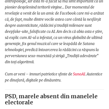
antropologic, iar asta m-a făcut să mă simt important ca un
pionier desțelenind teritorii virgine… Dar momentul de
revelație a venit de la un amic de Facebook care mi-a arătat
că, de fapt, multe dintre vocile astea care cântă la nesfârșit
despre autenticitate, rădăcini și tradiții milenare sunt
deepfake-uite, falsificate cu AI. Am decis că abia asta e știre,
să explic cum AI-ul a infestat, ca un virus globalist de ultimă
generație, fix genul muzical care se leapădă de Satana
tehnologiei, predică întoarcerea la rădăcini ca răspuns la
perversiunea sexo-marxistă și strigă „Tradiții adevărate”
din toți algoritmii.
Cum ar veni – imnuri patriotice sfinte de
SunoAI
. Autentice
pe dinafară, digitale pe dinăuntru.
PSD, marele absent din manelele
electorale