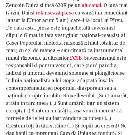
Zenobin Duică și încă 620K pe un
alt canal
. O lună mai
târziu, Duică
relansează piesa
cu Varză (un comediant
lansat la iUmor acum 5 ani), care-i ia locul lui Pîrvu.
De data asta, piesa este împachetată suveranist:
clipul e filmat în fața vestigiului național-ceaușist al
Casei Poporului, melodia mixează ritmul totalitar de
marș cu cel de manea – sau citează ca instrumental
imnul războinic al ultrașilor
FCSB
. Suveranismul este
responsabil și pentru versuri, care pierd parodia,
ludicul și umorul, devenind solemne și plângăcioase
în linia naționalistă a lui Goga, adaptată însă la
contemporaneitatea poporului diasporean sau a
națiunii corupte înrobite Bruxelles-ului: „Sunt amărât,
străin în țara mea/ (…) Sunt amărât într-un sistem
corupt/ (…) Suntem amărâți și așa vom fi mereu/ Că
formele de relief au fost vândute cu tupeu/ (…)
Creștem toți în țări străine (…) Și copiii au crescut/ Ne
dau banii cu-mprumut/ Cum dă Uniunea fonduri/ Și