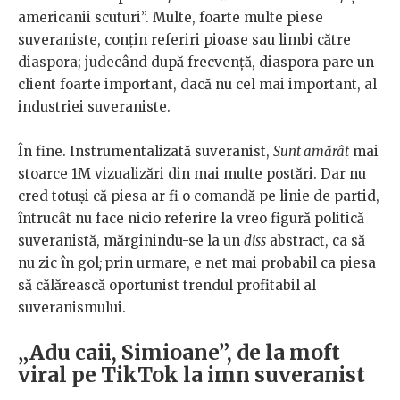
americanii scuturi”. Multe, foarte multe piese
suveraniste, conțin referiri pioase sau limbi către
diaspora; judecând după frecvență, diaspora pare un
client foarte important, dacă nu cel mai important, al
industriei suveraniste.
În fine. Instrumentalizată suveranist,
Sunt amărât
mai
stoarce 1M vizualizări din mai multe postări. Dar nu
cred totuși că piesa ar fi o comandă pe linie de partid,
întrucât nu face nicio referire la vreo figură politică
suveranistă, mărginindu-se la un
diss
abstract, ca să
nu zic în gol
;
prin urmare, e net mai probabil ca piesa
să călărească oportunist trendul profitabil al
suveranismului.
„Adu caii, Simioane”, de la moft
viral pe TikTok la imn suveranist