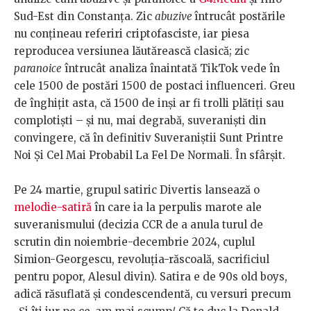
Sud-Est din Constanța. Zic
abuzive
întrucât postările
nu conțineau referiri criptofasciste, iar piesa
reproducea versiunea lăutărească clasică; zic
paranoice
întrucât analiza înaintată TikTok vede în
cele 1500 de postări 1500 de postaci influenceri. Greu
de înghițit asta, că 1500 de inși ar fi trolli plătiți sau
complotiști – și nu, mai degrabă, suveraniști din
convingere, că în definitiv Suveraniștii Sunt Printre
Noi Și Cel Mai Probabil La Fel De Normali. În sfârșit.
Pe 24 martie, grupul satiric Divertis lansează o
melodie-satiră
în care ia la perpulis marote ale
suveranismului (decizia CCR de a anula turul de
scrutin din noiembrie-decembrie 2024, cuplul
Simion-Georgescu, revoluția-răscoală, sacrificiul
pentru popor, Alesul divin). Satira e de 90s old boys,
adică răsuflată și condescendentă, cu versuri precum