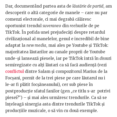
Dar, documentând partea asta de
lăutărie de partid
, am
descoperit o altă categorie de manele – care nu par
comenzi electorale, ci mai degrabă călăresc
oportunist trendul
suveraneo
din
reels
urile de pe
TikTok. În pofida unei prejudecăți despre retardul
civilizațional al manelelor, genul e incredibil de bine
adaptat la
new media
, mai ales pe Youtube și TikTok:
majoritatea lăutarilor au canale proprii de Youtube
unde-și lansează piesele, iar pe TikTok intră în
diss
uri
semiregizate cu alți lăutari ca să facă audiență (vezi
conflictul
dintre Salam și compozitorul Marius de la
Focșani, pornit de la trei piese pe care lăutarul nu i
le-ar fi plătit focșăneanului), cer sub piese în
postproducție sfatul fanilor (gen „ce titlu s-ar potrivi
piesei?”) – și mai ales urmăresc trendurile. Ca să se
înțeleagă sinergia asta dintre trendurile TikTok și
producțiile muzicale, o să vin cu două exemple.