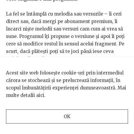
La fel se întâmplă cu melodia sau versurile – îi ceri
direct sau, dacă mergi pe abonament premium, îi
încarci niște melodii sau versuri cam cum ai vrea să
sune. Programul îți propune o versiune și apoi îi poți
cere să modifice restul în sensul acelui fragment. Pe
scurt, dacă plătești poți să te joci până iese ceva
suficient de
catchy
.
Acest site web folosește cookie-uri prin intermediul
Abonamentele Suno sunt, de asemenea accesibile –
cărora se stochează și se prelucrează informații, în
Pro Plan
ul pentru începători costă 10 euro pe o lună
scopul îmbunătățirii experienței dumneavoastră. Mai
pentru a genera piese scurte în format mp3;
Premier
multe detalii
aici
.
Plan
ul pentru profesioniști e și el accesibil, 30 euro pe
o lună, permițând în plus prioritate la generare și
acces la funcțiile beta, precum editarea avansată a
OK
vocii.
Cântece patriotice suveraniste,