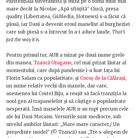
existențială suveranistă și miza pe o sumă mult mai
mare decât la Nicolae „Apă sfințită” Ciucă, presa
quality (Libertatea, G4Media, Hotnews) s-a făcut că
plouă, iar Dani a devenit eroul manelist al burgheziei
care sub piesă s-a întrecut în a-i aduce laude.
That’s
just the way it is.
Pentru primul tur, AUR a mizat pe două nume grele
din manea,
Tzancă Uraganu
, cel mai prizat lăutar al
momentului, care după pandemie i-a luat fața lui
Florin Salam ca popularitate, și
Cocoș de la Călărași
,
un nume relativ vechi din manele, dar care,
asemenea lui Costel Biju, a reușit să facă tranziția la
noul gen al trapanelelor și să câștige o popularitate
nesperată. Însă manelele AUR n-au rupt precum cele
ale lui Dani Mocanu. Versurile sunt mediocre, sub
nivelul ambilor lăutari: „Mare mare caracter,/ Un
președinte model” (© Tzancă) sau „Tre s-alegem de