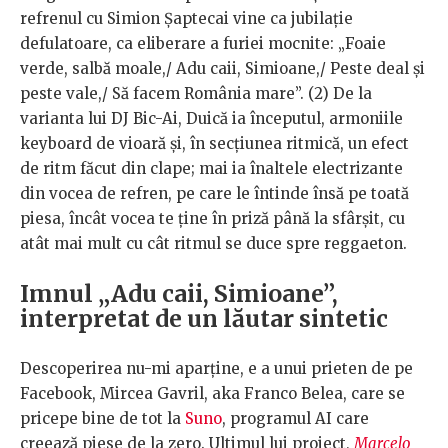
refrenul cu Simion Șaptecai vine ca jubilație
defulatoare, ca eliberare a furiei mocnite: „Foaie
verde, salbă moale,/ Adu caii, Simioane,/ Peste deal și
peste vale,/ Să facem România mare”. (2) De la
varianta lui DJ Bic-Ai, Duică ia începutul, armoniile
keyboard de vioară și, în secțiunea ritmică, un efect
de ritm făcut din clape; mai ia înaltele electrizante
din vocea de refren, pe care le întinde însă pe toată
piesa, încât vocea te ține în priză până la sfârșit, cu
atât mai mult cu cât ritmul se duce spre reggaeton.
Imnul „Adu caii, Simioane”,
interpretat de un lăutar sintetic
Descoperirea nu-mi aparține, e a unui prieten de pe
Facebook, Mircea Gavril, aka Franco Belea, care se
pricepe bine de tot la
Suno
, programul AI care
creează piese de la zero. Ultimul lui proiect,
Marcelo