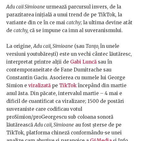
Adu caii Simioane
urmează parcursul invers, de la
parazitarea inițială a unui trend de pe TikTok, la
variante din ce în ce mai
catchy
; la ultima devine atât
de
catchy,
că se impune ca imn
al suveranismului.
La origine,
Adu caii, Simioane
(sau
Tanțo,
în unele
versiuni youtubărești) este un vechi cântec lăutăresc,
interpretat printre alții de
Gabi Luncă
sau în
contemporaneitate de Fane Dumitrache sau
Constantin Gaciu. Asocierea cu numele lui George
Simion e
viralizată
pe
TikTok
începând din martie
anul ăsta. Din păcate, intervalul martie – 4 mai e
dificil de cuantificat ca viralizare; 1500 de postări
suveraniste care codificau votul
proSimion/proGeorgescu sub coloana sonoră
lăutărească
Adu caii, Simioane
au fost șterse de pe
TikTok, platforma chineză conformându-se unei
analize cam abuzive și paranoice a
G4Media
și Info