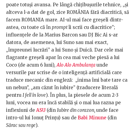
poate totuși avansa. Pe lângă chițibușurile tehnice, „și
altceva l-a dat de gol, zice ROMÂNIA fără diacritică, să
facem ROMANIA mare. AI-ul mai face greșeli dintr-
astea, cu toate că în
prompt
îi scrii cu diacritice”;
influențele de la Marius Barcon sau DJ Bic Ai s-ar
datora, de asemenea, lui Suno sau mai exact,
„împreunei lucrări” a lui Suno și Duică. Dar cele mai
flagrante greșeli apar în cea mai veche piesă a lui
Coco (de acum 6 luni),
Alo Alo Ambulanța
unde
versurile par scrise de o inteligență artificială care
traduce mecanic din engleză: „inima îmi bate tare ca
un nebun”, „am căzut în iubire” (traducere literală
pentru
I fell în love
). În plus, la piesele de acum 2-3
luni, vocea nu era încă stabilă și o mai lua razna pe
inflexiuni de
ASU
(din
Iubire din corazon,
unde face
intro-ul lui Ionuț Prințu) sau de
Babi Minune
(din
Sărac sau rege
).