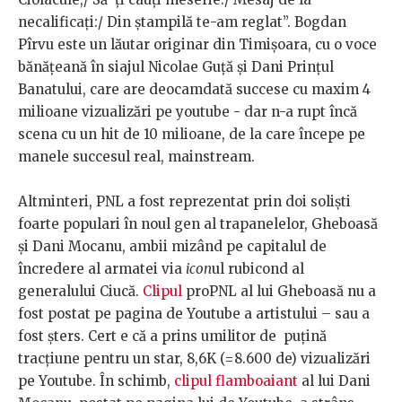
necalificați:/ Din ștampilă te-am reglat”. Bogdan
Pîrvu este un lăutar originar din Timișoara, cu o voce
bănățeană în siajul Nicolae Guță și Dani Prințul
Banatului, care are deocamdată succese cu maxim 4
milioane vizualizări pe youtube - dar n-a rupt încă
scena cu un hit de 10 milioane, de la care începe pe
manele succesul real, mainstream.
Altminteri, PNL a fost reprezentat prin doi soliști
foarte populari în noul gen al trapanelelor, Gheboasă
și Dani Mocanu, ambii mizând pe capitalul de
încredere al armatei via
icon
ul rubicond al
generalului Ciucă.
Clipul
proPNL al lui Gheboasă nu a
fost postat pe pagina de Youtube a artistului – sau a
fost șters. Cert e că a prins umilitor de puțină
tracțiune pentru un star, 8,6K (=8.600 de) vizualizări
pe Youtube. În schimb,
clipul flamboaiant
al lui Dani