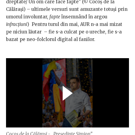
dreptate/ Un om care face fapte” (© Cocoș de la
Călărași) – ultimele versuri sunt amuzante totuși prin
umorul involuntar,
fapte
însemnând în argou
infracțiuni
) Pentru turul din mai, AUR n-a mai mizat
pe niciun lăutar – fie s-a culcat pe o ureche, fie s-a
bazat pe neo-folclorul digital al fanilor.
Cocoș de la Călărași - „Președinte Simion”