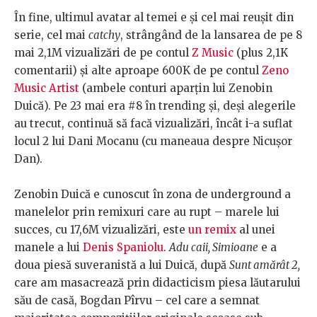
În fine, ultimul avatar al temei e și cel mai reușit din
serie, cel mai
catchy
, strângând de la lansarea de pe 8
mai 2,1M vizualizări de pe contul
Z Music
(plus 2,1K
comentarii) și alte aproape 600K de pe contul
Zeno
Music Artist
(ambele conturi aparțin lui Zenobin
Duică). Pe 23 mai era #8 în trending și, deși alegerile
au trecut, continuă să facă vizualizări, încât i-a suflat
locul 2 lui Dani Mocanu (cu maneaua despre Nicușor
Dan).
Zenobin Duică e cunoscut în zona de underground a
manelelor prin remixuri care au rupt – marele lui
succes, cu 17,6M vizualizări, este
un remix
al unei
manele a lui
Denis Spaniolu
.
Adu caii, Simioane
e a
doua piesă suveranistă a lui Duică, după
Sunt amărât 2,
care am masacrează prin didacticism piesa lăutarului
său de casă, Bogdan Pîrvu – cel care a semnat