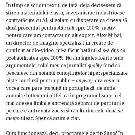
În timp ce scriam textul de față, deja decisesem că
știrea materialului e asta, suveranisme industrioase
contrafăcute cu AI, și voiam cu disperare ca cineva să
ducă procentul pentru
Adu caii
spre 100%, motiv
pentru care am contactat un alt expert. Alex Mihai,
un director de imagine specializat în creare de
conținut audio-video, mi-a făcut hatârul și s-a dus cu
probabilitatea spre 100%. Nu am înțeles foarte bine
argumentele, rolul meu ca jurnalist
quality
fiind să
pescuiesc din noianul cunoștințelor hiperspecializate
niște concluzii pentru public –
anyway
, era ceva cu
vocea care pare
train
uită în portugheză, de unde
anumite inflexiuni altfel; că în programul Suno, cel
mai adesea limba e antrenată separat de partiturile
pe care e antrenată vocea și că ulterior cele două se
merge
-uiesc. Sper că acum e clar.
Cum funcționează, deci, programele de tip Suno? În