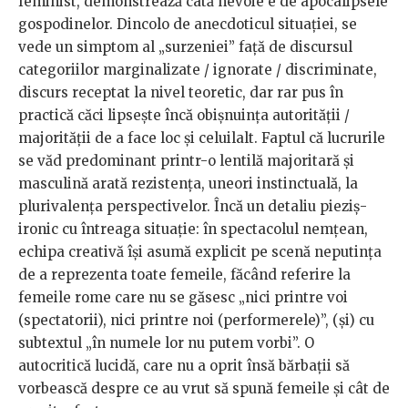
feminist, demonstrează câtă nevoie e de apocalipsele
gospodinelor. Dincolo de anecdoticul situației, se
vede un simptom al „surzeniei” față de discursul
categoriilor marginalizate / ignorate / discriminate,
discurs receptat la nivel teoretic, dar rar pus în
practică căci lipsește încă obișnuința autorității /
majorității de a face loc și celuilalt. Faptul că lucrurile
se văd predominant printr-o lentilă majoritară și
masculină arată rezistența, uneori instinctuală, la
plurivalența perspectivelor. Încă un detaliu pieziș-
ironic cu întreaga situație: în spectacolul nemțean,
echipa creativă își asumă explicit pe scenă neputința
de a reprezenta toate femeile, făcând referire la
femeile rome care nu se găsesc „nici printre voi
(spectatorii), nici printre noi (performerele)”, (și) cu
subtextul „în numele lor nu putem vorbi”. O
autocritică lucidă, care nu a oprit însă bărbații să
vorbească despre ce au vrut să spună femeile și cât de