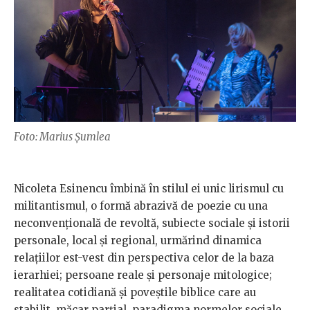
Foto: Marius Șumlea
Nicoleta Esinencu îmbină în stilul ei unic lirismul cu
militantismul, o formă abrazivă de poezie cu una
neconvențională de revoltă, subiecte sociale și istorii
personale, local și regional, urmărind dinamica
relațiilor est-vest din perspectiva celor de la baza
ierarhiei; persoane reale și personaje mitologice;
realitatea cotidiană și poveștile biblice care au
stabilit, măcar parțial, paradigma normelor sociale.