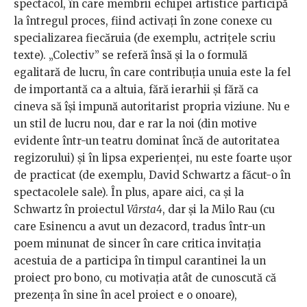
spectacol, în care membrii echipei artistice participă
la întregul proces, fiind activați în zone conexe cu
specializarea fiecăruia (de exemplu, actrițele scriu
texte). „Colectiv” se referă însă și la o formulă
egalitară de lucru, în care contribuția unuia este la fel
de importantă ca a altuia, fără ierarhii și fără ca
cineva să își impună autoritarist propria viziune. Nu e
un stil de lucru nou, dar e rar la noi (din motive
evidente într-un teatru dominat încă de autoritatea
regizorului) și în lipsa experienței, nu este foarte ușor
de practicat (de exemplu, David Schwartz a făcut-o în
spectacolele sale). În plus, apare aici, ca și la
Schwartz în proiectul
Vârsta4
, dar și la Milo Rau (cu
care Esinencu a avut un dezacord, tradus într-un
poem minunat de sincer în care critica invitația
acestuia de a participa în timpul carantinei la un
proiect pro bono, cu motivația atât de cunoscută că
prezența în sine în acel proiect e o onoare),