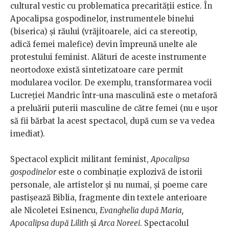
cultural vestic cu problematica precarității estice. În
Apocalipsa gospodinelor, instrumentele binelui
(biserica) și răului (vrăjitoarele, aici ca stereotip,
adică femei malefice) devin împreună unelte ale
protestului feminist. Alături de aceste instrumente
neortodoxe există sintetizatoare care permit
modularea vocilor. De exemplu, transformarea vocii
Lucreției Mandric într-una masculină este o metaforă
a preluării puterii masculine de către femei (nu e ușor
să fii bărbat la acest spectacol, după cum se va vedea
imediat).
Spectacol explicit militant feminist,
Apocalipsa
gospodinelor
este o combinație explozivă de istorii
personale, ale artistelor și nu numai, și poeme care
pastișează Biblia, fragmente din textele anterioare
ale Nicoletei Esinencu,
Evanghelia după Maria,
Apocalipsa după Lilith
și
Arca Noreei
. Spectacolul