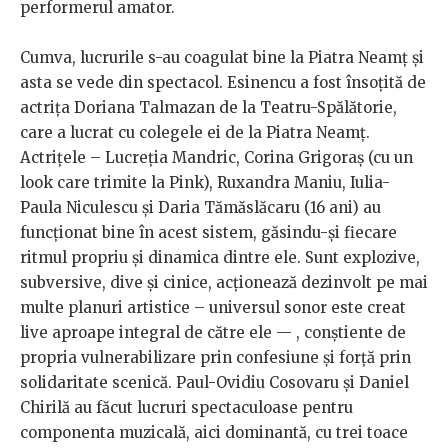
performerul amator.
Cumva, lucrurile s-au coagulat bine la Piatra Neamț și
asta se vede din spectacol. Esinencu a fost însoțită de
actrița Doriana Talmazan de la Teatru-Spălătorie,
care a lucrat cu colegele ei de la Piatra Neamț.
Actrițele – Lucreția Mandric, Corina Grigoraș (cu un
look care trimite la Pink), Ruxandra Maniu, Iulia-
Paula Niculescu și Daria Tămăslăcaru (16 ani) au
funcționat bine în acest sistem, găsindu-și fiecare
ritmul propriu și dinamica dintre ele. Sunt explozive,
subversive, dive și cinice, acționează dezinvolt pe mai
multe planuri artistice – universul sonor este creat
live aproape integral de către ele — , conștiente de
propria vulnerabilizare prin confesiune și forță prin
solidaritate scenică. Paul-Ovidiu Cosovaru și Daniel
Chirilă au făcut lucruri spectaculoase pentru
componenta muzicală, aici dominantă, cu trei toace