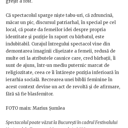
greșit a fost.
Că spectacolul sparge niște tabu-uri, că zdruncină,
măcar un pic, discursul patriarhal, în special pe cel
local, că poate da femeilor idei despre propria
identitate și poziție în raport cu bărbatul, este
indubitabil. Curajul întregului spectacol vine din
demontarea imaginii clișeizate a femeii, redusă de
multe ori la atributele casnice care, cred bărbații, îi
sunt de ajuns, într-un mediu puternic marcat de
religiozitate, ceea ce îi întărește poziția inferioară în
ierarhia socială. Recrearea unei biblii feminine în
acest context devine un act de revoltă și de afirmare,
fără să fie blasfemitor.
FOTO main: Marius Șumlea
Spectacolul poate văzut la București în cadrul Festivalului