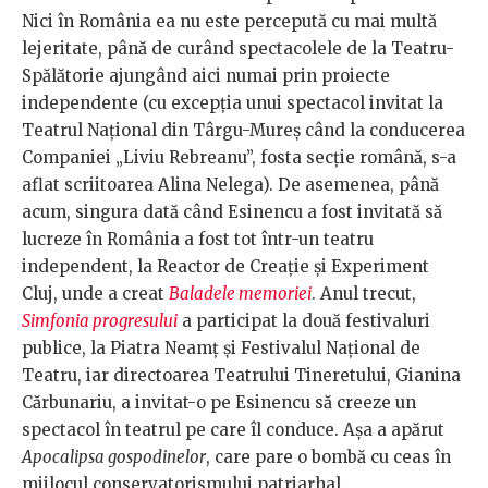
Nici în România ea nu este percepută cu mai multă
lejeritate, până de curând spectacolele de la Teatru-
Spălătorie ajungând aici numai prin proiecte
independente (cu excepția unui spectacol invitat la
Teatrul Național din Târgu-Mureș când la conducerea
Companiei „Liviu Rebreanu”, fosta secție română, s-a
aflat scriitoarea Alina Nelega). De asemenea, până
acum, singura dată când Esinencu a fost invitată să
lucreze în România a fost tot într-un teatru
independent, la Reactor de Creație și Experiment
Cluj, unde a creat
Baladele memoriei
. Anul trecut,
Simfonia progresului
a participat la două festivaluri
publice, la Piatra Neamț și Festivalul Național de
Teatru, iar directoarea Teatrului Tineretului, Gianina
Cărbunariu, a invitat-o pe Esinencu să creeze un
spectacol în teatrul pe care îl conduce. Așa a apărut
Apocalipsa gospodinelor
, care pare o bombă cu ceas în
mijlocul conservatorismului patriarhal.