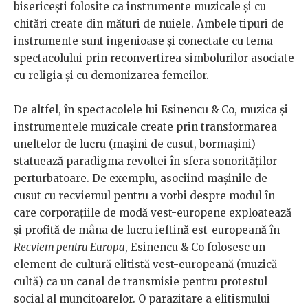
bisericești folosite ca instrumente muzicale și cu
chitări create din mături de nuiele. Ambele tipuri de
instrumente sunt ingenioase și conectate cu tema
spectacolului prin reconvertirea simbolurilor asociate
cu religia și cu demonizarea femeilor.
De altfel, în spectacolele lui Esinencu & Co, muzica și
instrumentele muzicale create prin transformarea
uneltelor de lucru (mașini de cusut, bormașini)
statuează paradigma revoltei în sfera sonorităților
perturbatoare. De exemplu, asociind mașinile de
cusut cu recviemul pentru a vorbi despre modul în
care corporațiile de modă vest-europene exploatează
și profită de mâna de lucru ieftină est-europeană în
Recviem pentru Europa
, Esinencu & Co folosesc un
element de cultură elitistă vest-europeană (muzică
cultă) ca un canal de transmisie pentru protestul
social al muncitoarelor. O parazitare a elitismului