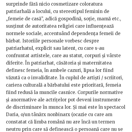
surprinde fără nicio cosmetizare coloratura
patriarhală a locului, cu stereotipul feminin de
„femeie de casă”, adică gospodină, soție, mamă etc.,
susținut de autoritatea religiei care influențează
normele sociale, accentuând dependența femeii de
bărbat. Istoriile personale vorbesc despre
patriarhatul, explicit sau latent, cu care s-au
confruntat artistele, care au statut, corpuri și vârste
diferite. În patriarhat, căsătoria și maternitatea
definesc femeia, în ambele cazuri, lipsa lor fiind
văzută ca o invaliditate. În cuplul de artiști / scriitori,
cariera culturală a bărbatului este prioritară, femeia
fiind redusă la muncile casnice. Corpurile normative
și anormative ale actrițelor pot deveni instrumente
de discriminare în munca lor. Și mai este în spectacol
Daria, o/un tânărx nonbinarx (ocazie cu care am
constatat că limba română nu are încă un termen
neutru prin care să definească o persoană care nu se