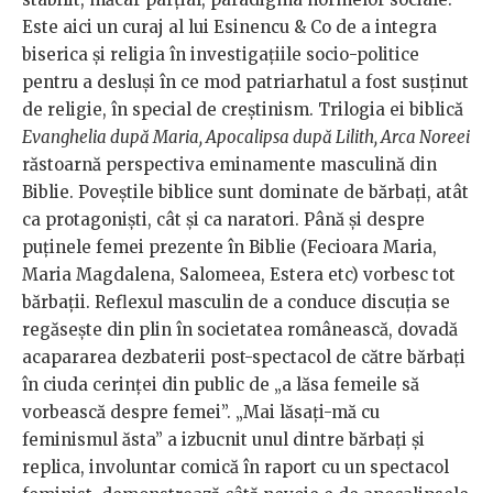
Este aici un curaj al lui Esinencu & Co de a integra
biserica și religia în investigațiile socio-politice
pentru a desluși în ce mod patriarhatul a fost susținut
de religie, în special de creștinism. Trilogia ei biblică
Evanghelia după Maria, Apocalipsa după Lilith, Arca Noreei
răstoarnă perspectiva eminamente masculină din
Biblie. Poveștile biblice sunt dominate de bărbați, atât
ca protagoniști, cât și ca naratori. Până și despre
puținele femei prezente în Biblie (Fecioara Maria,
Maria Magdalena, Salomeea, Estera etc) vorbesc tot
bărbații. Reflexul masculin de a conduce discuția se
regăsește din plin în societatea românească, dovadă
acapararea dezbaterii post-spectacol de către bărbați
în ciuda cerinței din public de „a lăsa femeile să
vorbească despre femei”. „Mai lăsați-mă cu
feminismul ăsta” a izbucnit unul dintre bărbați și
replica, involuntar comică în raport cu un spectacol