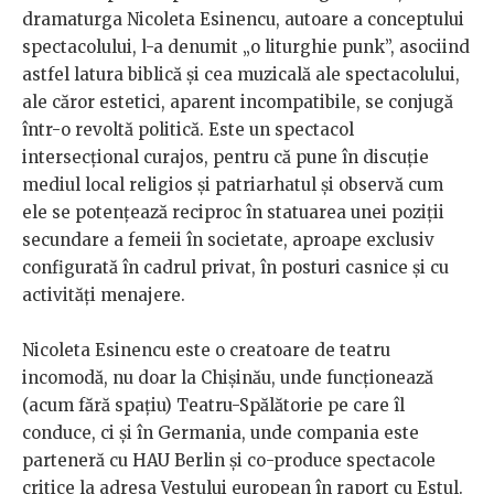
dramaturga Nicoleta Esinencu, autoare a conceptului
spectacolului, l-a denumit „o liturghie punk”, asociind
astfel latura biblică și cea muzicală ale spectacolului,
ale căror estetici, aparent incompatibile, se conjugă
într-o revoltă politică. Este un spectacol
intersecțional curajos, pentru că pune în discuție
mediul local religios și patriarhatul și observă cum
ele se potențează reciproc în statuarea unei poziții
secundare a femeii în societate, aproape exclusiv
configurată în cadrul privat, în posturi casnice și cu
activități menajere.
Nicoleta Esinencu este o creatoare de teatru
incomodă, nu doar la Chișinău, unde funcționează
(acum fără spațiu) Teatru-Spălătorie pe care îl
conduce, ci și în Germania, unde compania este
parteneră cu HAU Berlin și co-produce spectacole
critice la adresa Vestului european în raport cu Estul.