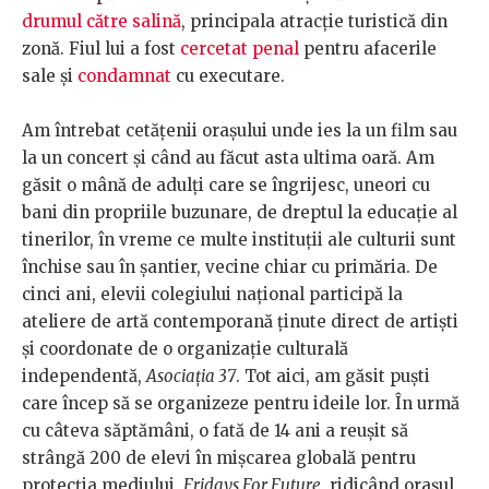
drumul către salină
, principala atracție turistică din
zonă. Fiul lui a fost
cercetat penal
pentru afacerile
sale și
condamnat
cu executare.
Am întrebat cetățenii orașului unde ies la un film sau
la un concert și când au făcut asta ultima oară. Am
găsit o mână de adulți care se îngrijesc, uneori cu
bani din propriile buzunare, de dreptul la educație al
tinerilor, în vreme ce multe instituții ale culturii sunt
închise sau în șantier, vecine chiar cu primăria. De
cinci ani, elevii colegiului național participă la
ateliere de artă contemporană ținute direct de artiști
și coordonate de o organizație culturală
independentă,
Asociația 37
. Tot aici, am găsit puști
care încep să se organizeze pentru ideile lor. În urmă
cu câteva săptămâni, o fată de 14 ani a reușit să
strângă 200 de elevi în mișcarea globală pentru
protecția mediului,
Fridays For Future
, ridicând orașul