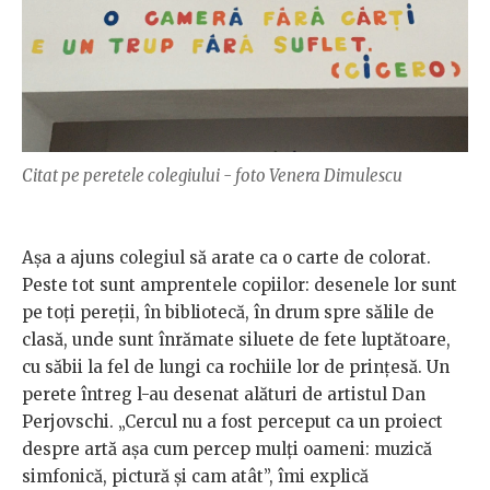
Citat pe peretele colegiului - foto Venera Dimulescu
Așa a ajuns colegiul să arate ca o carte de colorat.
Peste tot sunt amprentele copiilor: desenele lor sunt
pe toți pereții, în bibliotecă, în drum spre sălile de
clasă, unde sunt înrămate siluete de fete luptătoare,
cu săbii la fel de lungi ca rochiile lor de prințesă. Un
perete întreg l-au desenat alături de artistul Dan
Perjovschi. „Cercul nu a fost perceput ca un proiect
despre artă așa cum percep mulți oameni: muzică
simfonică, pictură și cam atât”, îmi explică