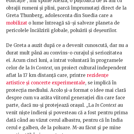
educație”, îmi spune Alexia, o puștoaică de 14 ani cu
obrajii rumeni și plini, parcă împrumutați direct de la
Greta Thunberg, adolescenta din Suedia care a
mobilizat
o lume întreagă să-și salveze planeta de
pericolele încălzirii globale, poluării și deșeurilor.
De Greta a auzit după ce a devenit cunoscută, dar nu a
durat mult până au convins-o curajul și seriozitatea
ei. Acum cinci luni, a intrat voluntară în programele
celor de la
In Context
, un proiect cultural independent
aflat la 17 km distanță care, printre
rezidențe
artistice și concerte experimentale
, se implică în
protecția mediului. Acolo și-a format o idee mai clară
despre cum va arăta viitorul generației din care face
parte, dacă nu-și protejează orașul. „La
In Context
au
venit niște indieni și povesteau că a fost pentru prima
dată când au văzut cerul albastru, pentru că în India
cerul e galben, de la poluare. M-au făcut și pe mine