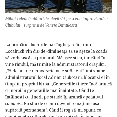
Mihai Teleagă alături de elevii săi, pe scena improvizată a
Clubului - surprinși de Venera Dimulescu
La primărie, lucrurile par înghețate în timp.
Localnicii vin dis-de-dimineață să se așeze la coadă
să vorbească cu primarul. Mă așez și eu, iar când îmi
vine rândul, mă trimite la administratorul orașului.
„25 de ani de democrație nu e suficient”, îmi spune
administratorul local Adrian Ciubotaru, blocat și el în
timp, în propriul birou. „Generațiile tinere încă aruncă
cu noroi în generațiile mai înaintate. Când te
întâlnești cu tinerii pe stradă îți aruncă apelativul
comunist
. Nu știu de ce am devenit o națiune așa
supărată permanent”. Când îl rog să-mi spună ce
evenimente culturale sunt organizate în oraș, îmi