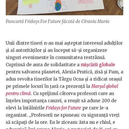
Pancartă Fridays For Future făcută de Cîrstoiu Maria
Unii dintre tineri n-au mai așteptat interesul adulților
și al autorităților și au început să-și organizeze
singuri evenimente în comunitatea restrânsă.
Cuprinsă de aura de solidaritate a
mișcării globale
pentru salvarea planetei, Alexia Prutică, zisă și Pam, a
adus revolta tinerilor la Târgu Ocna și a ridicat orașul
pe primele locuri în țară ca prezență la
Marșul global
pentru climă
. Cu sprijinul câtorva profesori care au
înțeles importanța cauzei, a reușit să adune 200 de
elevi la întâlnirile
Fridays for Future
pe care le-a
organizat. „Profesorii ne spuneau: cu siguranță vreți
să scăpați de la ore. Eu le ziceam: ăsta nu e chiul, e