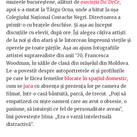
muzeele bucureștene, alături de
asociația Da’ DeCe
,
apoi s-a mutat la Târgu Ocna, unde a bătut la ușa
Colegiului Național Costache Negri. Directoarea a
primit-o cu brațele deschise. Și așa au început
discuțiile cu elevii, după ore. Își alegea câțiva artiști
de la noi și din afară și le întorceau împreună viețile și
operele pe toate părțile. Așa au ajuns fotografiile
artistei suprarealiste din anii ‘70, Francesca
Woodman, în sălile de clasă din orășelul din Moldova.
Le-a povestit despre autoportretele ei și profilurile
pe care le făcea femeilor
blocate în spațiul domestic
,
cum se
juca
cu absența și prezența lor pe camera de
filmat, într-o casă bântuită, parcă, de trecut. „Poți să
empatizezi cu niște oameni care au avut o obsesie, o
pasiune, să intuiești ce fel de personalitate aveau”,
îmi povestește Irina. „Era o varză intelectuală
distractivă”.