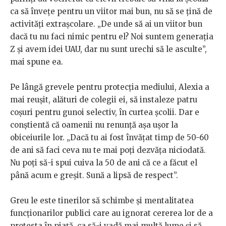
ca să învețe pentru un viitor mai bun, nu să se țină de
activități extrașcolare. „De unde să ai un viitor bun
dacă tu nu faci nimic pentru el? Noi suntem generația
Z și avem idei UAU, dar nu sunt urechi să le asculte”,
mai spune ea.
Pe lângă grevele pentru protecția mediului, Alexia a
mai reușit, alături de colegii ei, să instaleze patru
coșuri pentru gunoi selectiv, în curtea școlii. Dar e
conștientă că oamenii nu renunță așa ușor la
obiceiurile lor. „Dacă tu ai fost învățat timp de 50-60
de ani să faci ceva nu te mai poți dezvăța niciodată.
Nu poți să-i spui cuiva la 50 de ani că ce a făcut el
până acum e greșit. Sună a lipsă de respect”.
Greu le este tinerilor să schimbe și mentalitatea
funcționarilor publici care au ignorat cererea lor de a
protesta în piață, ca să-i vadă mai multă lume și să