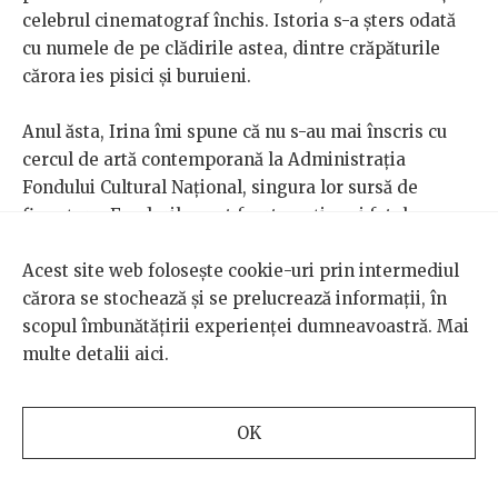
celebrul cinematograf închis. Istoria s-a șters odată
cu numele de pe clădirile astea, dintre crăpăturile
cărora ies pisici și buruieni.
Anul ăsta, Irina îmi spune că nu s-au mai înscris cu
cercul de artă contemporană la Administrația
Fondului Cultural Național, singura lor sursă de
finanțare. Fondurile sunt foarte puține și fetele pun
bani de la ele să acopere toate costurile atelierelor.
„Apoi mă uit la primărie care aduce niște artiști de
Acest site web folosește cookie-uri prin intermediul
muzică populară, sunt niște costuri imense. Nu pot să
cărora se stochează și se prelucrează informații, în
zic că nu au vrut să ne ajute, că n-au zis niciodată nu.
scopul îmbunătățirii experienței dumneavoastră. Mai
Dar propunerea lor mereu a fost: nu vreți să vă
multe detalii
aici
.
implicați în proiectul nostru de folclor?”, povestește
ea.
OK