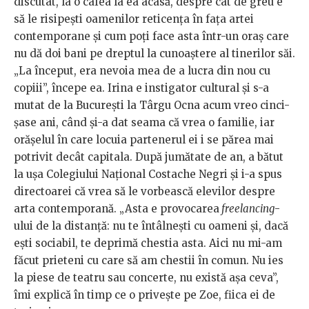
discutat, la o cafea la ea acasă, despre cât de greu e
să le risipești oamenilor reticența în fața artei
contemporane și cum poți face asta într-un oraș care
nu dă doi bani pe dreptul la cunoaștere al tinerilor săi.
„La început, era nevoia mea de a lucra din nou cu
copiii”, începe ea. Irina e instigator cultural și s-a
mutat de la București la Târgu Ocna acum vreo cinci-
șase ani, când și-a dat seama că vrea o familie, iar
orășelul în care locuia partenerul ei i se părea mai
potrivit decât capitala. După jumătate de an, a bătut
la ușa Colegiului Național Costache Negri și i-a spus
directoarei că vrea să le vorbească elevilor despre
arta contemporană. „Asta e provocarea
freelancing
-
ului de la distanță: nu te întâlnești cu oameni și, dacă
ești sociabil, te deprimă chestia asta. Aici nu mi-am
făcut prieteni cu care să am chestii în comun. Nu ies
la piese de teatru sau concerte, nu există așa ceva”,
îmi explică în timp ce o privește pe Zoe, fiica ei de