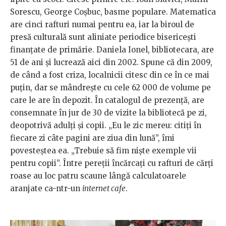
Sorescu, George Coșbuc, basme populare. Matematica
are cinci rafturi numai pentru ea, iar la biroul de
presă culturală sunt aliniate periodice bisericești
finanțate de primărie. Daniela Ionel, bibliotecara, are
51 de ani și lucrează aici din 2002. Spune că din 2009,
de când a fost criza, localnicii citesc din ce în ce mai
puțin, dar se mândrește cu cele 62 000 de volume pe
care le are în depozit. În catalogul de prezență, are
consemnate în jur de 30 de vizite la bibliotecă pe zi,
deopotrivă adulți și copii. „Eu le zic mereu: citiți în
fiecare zi câte pagini are ziua din lună”, îmi
povesteștea ea. „Trebuie să fim niște exemple vii
pentru copii”. Între pereții încărcați cu rafturi de cărți
roase au loc patru scaune lângă calculatoarele
aranjate ca-ntr-un
internet cafe
.