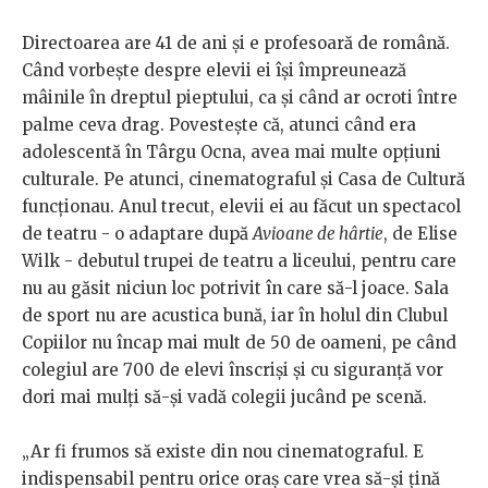
Directoarea are 41 de ani și e profesoară de română.
Când vorbește despre elevii ei își împreunează
mâinile în dreptul pieptului, ca și când ar ocroti între
palme ceva drag. Povestește că, atunci când era
adolescentă în Târgu Ocna, avea mai multe opțiuni
culturale. Pe atunci, cinematograful și Casa de Cultură
funcționau. Anul trecut, elevii ei au făcut un spectacol
de teatru - o adaptare după
Avioane de hârtie
, de Elise
Wilk - debutul trupei de teatru a liceului, pentru care
nu au găsit niciun loc potrivit în care să-l joace. Sala
de sport nu are acustica bună, iar în holul din Clubul
Copiilor nu încap mai mult de 50 de oameni, pe când
colegiul are 700 de elevi înscriși și cu siguranță vor
dori mai mulți să-și vadă colegii jucând pe scenă.
„Ar fi frumos să existe din nou cinematograful. E
indispensabil pentru orice oraș care vrea să-și țină