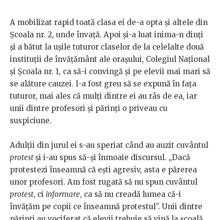
A mobilizat rapid toată clasa ei de-a opta și altele din
Școala nr. 2, unde învață. Apoi și-a luat inima-n dinți
și a bătut la ușile tuturor claselor de la celelalte două
instituții de învățământ ale orașului, Colegiul Național
și Școala nr. 1, ca să-i convingă și pe elevii mai mari să
se alăture cauzei. I-a fost greu să se expună în fața
tuturor, mai ales că mulți dintre ei au râs de ea, iar
unii dintre profesori și părinți o priveau cu
suspiciune.
Adulții din jurul ei s-au speriat când au auzit cuvântul
protest
și i-au spus să-și înmoaie discursul. „Dacă
protestezi înseamnă că ești agresiv, asta e părerea
unor profesori. Am fost rugată să nu spun cuvântul
protest
, ci
informare
, ca să nu creadă lumea că-i
învățăm pe copii ce înseamnă protestul”. Unii dintre
părinți au vociferat că elevii trebuie să vină la școală