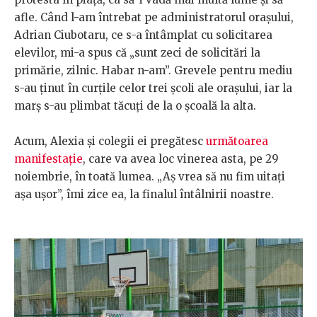
afle. Când l-am întrebat pe administratorul orașului,
Adrian Ciubotaru, ce s-a întâmplat cu solicitarea
elevilor, mi-a spus că „sunt zeci de solicitări la
primărie, zilnic. Habar n-am”. Grevele pentru mediu
s-au ținut în curțile celor trei școli ale orașului, iar la
marș s-au plimbat tăcuți de la o școală la alta.
Acum, Alexia și colegii ei pregătesc
următoarea
manifestație
, care va avea loc vinerea asta, pe 29
noiembrie, în toată lumea. „Aș vrea să nu fim uitați
așa ușor”, îmi zice ea, la finalul întâlnirii noastre.