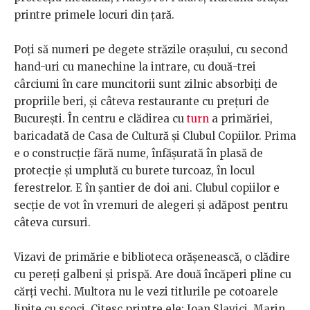
printre primele locuri din țară.
Poți să numeri pe degete străzile orașului, cu second
hand-uri cu manechine la intrare, cu două-trei
cârciumi în care muncitorii sunt zilnic absorbiți de
propriile beri, și câteva restaurante cu prețuri de
București. În centru e clădirea cu
turn
a primăriei,
baricadată de Casa de Cultură și Clubul Copiilor. Prima
e o construcție fără nume, înfășurată în plasă de
protecție și umplută cu burete turcoaz, în locul
ferestrelor. E în șantier de doi ani. Clubul copiilor e
secție de vot în vremuri de alegeri și adăpost pentru
câteva cursuri.
Vizavi de primărie e biblioteca orășenească, o clădire
cu pereți galbeni și prispă. Are două încăperi pline cu
cărți vechi. Multora nu le vezi titlurile pe cotoarele
lipite cu scoci. Citesc printre ele: Ioan Slavici, Marin