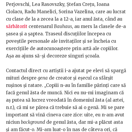
Perjovschi, Lea Rasovszky, Ștefan Crețu, Ioana
Ciolacu, Radu Manelici, Sorina Vazelina, care au lucrat
cu clase de la a zecea la a 12-a, iar anul ăsta, când au
sărbătorit
centenarul
Bauhaus
, au mers la clasele de-a
șasea și a șaptea. Traseul discuțiilor începea cu
poveștile personale ale invitaților și se încheia cu
exercițiile de autocunoaștere prin artă ale copiilor.
Așa au ajuns să-și decoreze singuri școala.
Contactul direct cu artiștii i-a ajutat pe elevi să spargă
mituri despre
gena
de creator și eșecul ca sfârșit
rușinos și ratare. „Copiii n-au în familie părinți care să
facă genul ăsta de muncă. Nici eu nu-mi imaginam că
aș putea să lucrez vreodată în domeniul ăsta (al artei,
n.r.), că mi se părea că trebuie să ai o genă. Mi se pare
important să vină cineva care zice: uite, eu n-am avut
niciun
background
de genul ăsta, dar mi-a plăcut asta
și am făcut-o. Mi-am luat-o în nas de câteva ori, că