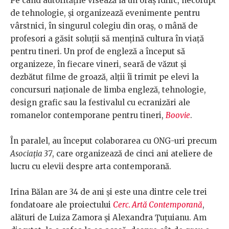
Pe când autoritățile visează la un oraș idilic, necorupt
de tehnologie, și organizează evenimente pentru
vârstnici, în singurul colegiu din oraș, o mână de
profesori a găsit soluții să mențină cultura în viață
pentru tineri. Un prof de engleză a început să
organizeze, în fiecare vineri, seară de văzut și
dezbătut filme de groază, alții îi trimit pe elevi la
concursuri naționale de limba engleză, tehnologie,
design grafic sau la festivalul cu ecranizări ale
romanelor contemporane pentru tineri,
Boovie
.
În paralel, au început colaborarea cu ONG-uri precum
Asociația 37
, care organizează de cinci ani ateliere de
lucru cu elevii despre arta contemporană.
Irina Bălan are 34 de ani și este una dintre cele trei
fondatoare ale proiectului
Cerc. Artă Contemporană
,
alături de Luiza Zamora și Alexandra Țuțuianu. Am