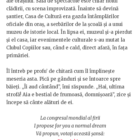
ale orașului. Sala de spectacole este chiar holul
clădirii, cu scena improvizată. Înainte să devină
șantier, Casa de Cultură era gazda întâmplărilor
oficiale din oraș, a serbărilor de la școală și a unui
muzeu de istorie local. În lipsa ei, muzeul și-a pierdut
și el casa, iar evenimentele culturale s-au mutat la
Clubul Copiilor sau, când e cald, direct afară, în fața
primăriei.
Îl întreb pe profu’ de chitară cum îl împlinește
meseria asta. Pică pe gânduri și se întoarce spre
băieți. „Îi aud cântând”, îmi răspunde. „Hai, ultima
strofă! Aia e bestial de frumoasă, domnișoară”, zice și
începe să cânte alături de ei.
La congresul mondial al firii
I propose for you a normal dream
Vă propun, votaţi această şansă: