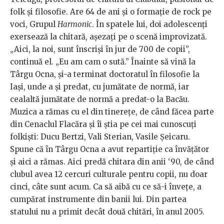
folk și filosofie. Are 64 de ani și o formație de rock pe
voci, Grupul
Harmonic
. În spatele lui, doi adolescenți
exersează la chitară, așezați pe o scenă improvizată.
„Aici, la noi, sunt înscriși în jur de 700 de copii”,
continuă el. „Eu am cam o sută.” Înainte să vină la
Târgu Ocna, și-a terminat doctoratul în filosofie la
Iași, unde a și predat, cu jumătate de normă, iar
cealaltă jumătate de normă a predat-o la Bacău.
Muzica a rămas cu el din tinerețe, de când făcea parte
din Cenaclul Flacăra și îi știa pe cei mai cunoscuți
folkiști: Ducu Bertzi, Vali Sterian, Vasile Șeicaru.
Spune că în Târgu Ocna a avut repartiție ca învățător
și aici a rămas. Aici predă chitara din anii ‘90, de când
clubul avea 12 cercuri culturale pentru copii, nu doar
cinci, câte sunt acum. Ca să aibă cu ce să-i învețe, a
cumpărat instrumente din banii lui. Din partea
statului nu a primit decât două chitări, în anul 2005.