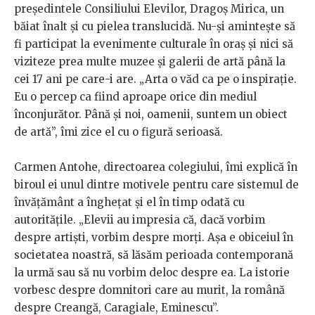
președintele Consiliului Elevilor, Dragoș Mirica, un
băiat înalt și cu pielea translucidă. Nu-și amintește să
fi participat la evenimente culturale în oraș și nici să
viziteze prea multe muzee și galerii de artă până la
cei 17 ani pe care-i are. „Arta o văd ca pe o inspirație.
Eu o percep ca fiind aproape orice din mediul
înconjurător. Până și noi, oamenii, suntem un obiect
de artă”, îmi zice el cu o figură serioasă.
Carmen Antohe, directoarea colegiului, îmi explică în
biroul ei unul dintre motivele pentru care sistemul de
învățământ a înghețat și el în timp odată cu
autoritățile. „Elevii au impresia că, dacă vorbim
despre artiști, vorbim despre morți. Așa e obiceiul în
societatea noastră, să lăsăm perioada contemporană
la urmă sau să nu vorbim deloc despre ea. La istorie
vorbesc despre domnitori care au murit, la română
despre Creangă, Caragiale, Eminescu”.