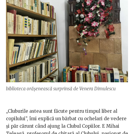
biblioteca orășenească surprinsă de Venera Dimulescu
„Cluburile astea sunt făcute pentru timpul liber al
copilului”, îmi explică un bărbat cu ochelari de vedere
și păr cărunt când ajung la Clubul Copiilor. E Mihai
Teleagă, profesorul de chitară al Clubului, pasionat de