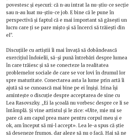
povestesc și eșecuri: că n-au intrat la nu-știu-ce secție
sau n-au luat nu-știu-ce job. E bine că le pune în
perspectivă și faptul că e mai important să găsești un
lucru care ți se pare mișto și să încerci să trăiești din
el”.
Discuțiile cu artiștii îi mai învață să dobândească
exercițiul îndoielii, să-și pună întrebări despre lumea
în care trăiesc și să se conecteze la realitatea
problemelor sociale de care se vor lovi în drumul lor
spre maturitate. Conectarea asta la lume prin artă îi
ajută să se cunoască mai bine pe ei înșiși. Irina își
amintește o discuție despre acceptarea de sine cu
Lea Rasovszky. „Ei la școală nu vorbesc despre ce li se
întâmplă. Și vine artistul și le zice: «Uite, mie mi se
pare că am capul prea mare pentru corpul meu și e
ok, am început să mi-l accept». Lea le-a spus că știe
să deseneze frumos, dar alege să nu o facă. Hai să ne