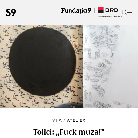
V.I.P.
/
ATELIER
Tolici: „Fuck muza!”