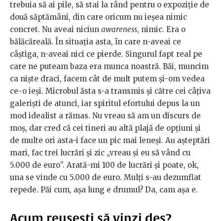
trebuia să ai pile, să stai la rând pentru o expoziție de
două săptămâni, din care oricum nu ieșea nimic
concret. Nu aveai niciun
awareness
, nimic. Era o
bălăcăreală. În situația asta, în care n-aveai ce
câștiga, n-aveai nici ce pierde. Singurul fapt real pe
care ne puteam baza era munca noastră. Băi, muncim
ca niște draci, facem cât de mult putem și-om vedea
ce-o ieși. Microbul ăsta s-a transmis și către cei câțiva
galeriști de atunci, iar spiritul efortului depus la un
mod idealist a rămas. Nu vreau să am un discurs de
moș, dar cred că cei tineri au altă plajă de opțiuni și
de multe ori asta-i face un pic mai leneși. Au așteptări
mari, fac trei lucrări și zic „vreau și eu să vând cu
5.000 de euro”. Arată-mi 100 de lucrări și poate, ok,
una se vinde cu 5.000 de euro. Mulți s-au dezumflat
repede. Păi cum, așa lung e drumul? Da, cam așa e.
Acum reușești să vinzi des?