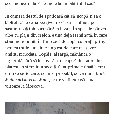
scormoneam după „Generalul în labirintul său”.
În camera destul de spațioasă cât să-ncapă-n ea o
bibliotecă, o canapea și-o masă, sunt întinse pe
șasiuri două tablouri până-n tavan. În spatele pânzei
albe cu plaja din creion, e una deja terminată, în care
stau încremeniți în timp zeci de copii colorați, prinși
pentru totdeauna într-un gest de care nu-și vor
aminti niciodată. Țopăie, aleargă, mănâncă o-
nghețată, fără să le treacă prin cap că deasupra lor
plutește o sferă întunecată. Sunt primele două lucrări
dintr-o serie care, cel mai probabil, se va numi
Dark
Matter al Lloret del Mar
, și care va fi expusă luna
viitoare la Moscova.