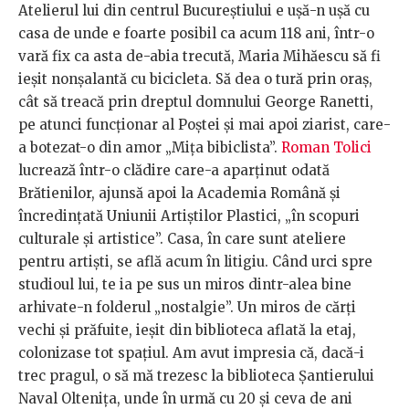
Atelierul lui din centrul Bucureștiului e ușă-n ușă cu
casa de unde e foarte posibil ca acum 118 ani, într-o
vară fix ca asta de-abia trecută, Maria Mihăescu să fi
ieșit nonșalantă cu bicicleta. Să dea o tură prin oraș,
cât să treacă prin dreptul domnului George Ranetti,
pe atunci funcționar al Poștei și mai apoi ziarist, care-
a botezat-o din amor „Mița bibiclista”.
Roman Tolici
lucrează într-o clădire care-a aparținut odată
Brătienilor, ajunsă apoi la Academia Română și
încredințată Uniunii Artiștilor Plastici, „în scopuri
culturale și artistice”. Casa, în care sunt ateliere
pentru artiști, se află acum în litigiu. Când urci spre
studioul lui, te ia pe sus un miros dintr-alea bine
arhivate-n folderul „nostalgie”. Un miros de cărți
vechi și prăfuite, ieșit din biblioteca aflată la etaj,
colonizase tot spațiul. Am avut impresia că, dacă-i
trec pragul, o să mă trezesc la biblioteca Șantierului
Naval Oltenița, unde în urmă cu 20 și ceva de ani