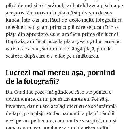
plină de ruși și tot tacâmul, iar hotelul avea piscina pe
acoperiș. Ziua urcam la piscină și priveam de sus
lumea. Într-o zi, am făcut de-acolo multe fotografii cu
teleobiectivul și-am prins copiii care se jucau într-o
piață din apropiere. Cu ei am făcut prima din lucrări.
După aia, am făcut poze la plajă, și-a ieșit lucrarea pe
care o fac acum, și drumul de lângă plajă, plin de
scutere, după care o s-o fac pe următoarea.
Lucrezi mai mereu așa, pornind
de la fotografii?
Da. Când fac poze, mă gândesc că le fac pentru o
documentare, că nu pot să inventez eu. Pot să și
inventez, dar nu are același efect cu ce se întâmplă,
de fapt, pe o plajă. Ce fac oamenii la plajă? Când îi
vezi pe sus pe fiecare, cum unul se scarpină, unu-și
pune ceva-n cap, unul merge, unii vorbesc, altul