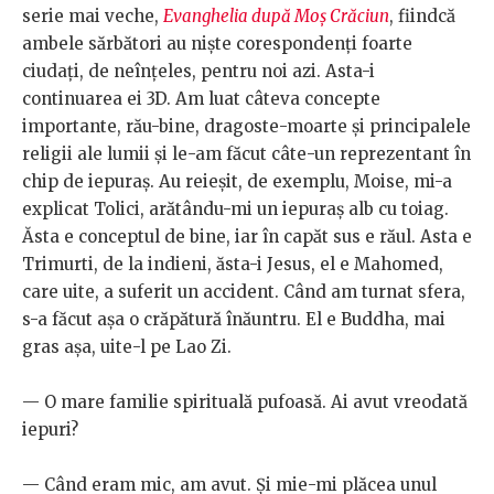
serie mai veche,
Evanghelia după Moș Crăciun
, fiindcă
ambele sărbători au niște corespondenți foarte
ciudați, de neînțeles, pentru noi azi. Asta-i
continuarea ei 3D. Am luat câteva concepte
importante, rău-bine, dragoste-moarte și principalele
religii ale lumii și le-am făcut câte-un reprezentant în
chip de iepuraș. Au reieșit, de exemplu, Moise, mi-a
explicat Tolici, arătându-mi un iepuraș alb cu toiag.
Ăsta e conceptul de bine, iar în capăt sus e răul. Asta e
Trimurti, de la indieni, ăsta-i Jesus, el e Mahomed,
care uite, a suferit un accident. Când am turnat sfera,
s-a făcut așa o crăpătură înăuntru. El e Buddha, mai
gras așa, uite-l pe Lao Zi.
— O mare familie spirituală pufoasă. Ai avut vreodată
iepuri?
— Când eram mic, am avut. Și mie-mi plăcea unul