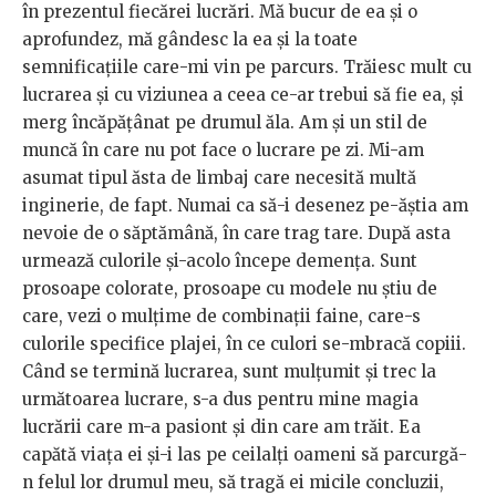
în prezentul fiecărei lucrări. Mă bucur de ea și o
aprofundez, mă gândesc la ea și la toate
semnificațiile care-mi vin pe parcurs. Trăiesc mult cu
lucrarea și cu viziunea a ceea ce-ar trebui să fie ea, și
merg încăpățânat pe drumul ăla. Am și un stil de
muncă în care nu pot face o lucrare pe zi. Mi-am
asumat tipul ăsta de limbaj care necesită multă
inginerie, de fapt. Numai ca să-i desenez pe-ăștia am
nevoie de o săptămână, în care trag tare. După asta
urmează culorile și-acolo începe demența. Sunt
prosoape colorate, prosoape cu modele nu știu de
care, vezi o mulțime de combinații faine, care-s
culorile specifice plajei, în ce culori se-mbracă copiii.
Când se termină lucrarea, sunt mulțumit și trec la
următoarea lucrare, s-a dus pentru mine magia
lucrării care m-a pasiont și din care am trăit. Ea
capătă viața ei și-i las pe ceilalți oameni să parcurgă-
n felul lor drumul meu, să tragă ei micile concluzii,