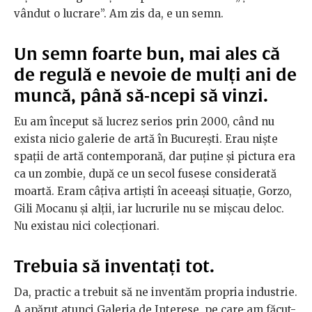
vândut o lucrare”. Am zis da, e un semn.
Un semn foarte bun, mai ales că
de regulă e nevoie de mulți ani de
muncă, până să-ncepi să vinzi.
Eu am început să lucrez serios prin 2000, când nu
exista nicio galerie de artă în București. Erau niște
spații de artă contemporană, dar puține și pictura era
ca un zombie, după ce un secol fusese considerată
moartă. Eram câțiva artiști în aceeași situație, Gorzo,
Gili Mocanu și alții, iar lucrurile nu se mișcau deloc.
Nu existau nici colecționari.
Trebuia să inventați tot.
Da, practic a trebuit să ne inventăm propria industrie.
A apărut atunci Galeria de Interese, pe care am făcut-