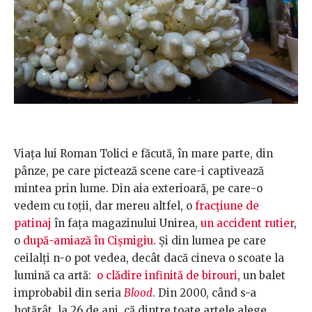
Viața lui Roman Tolici e făcută, în mare parte, din
pânze, pe care pictează scene care-i captivează
mintea prin lume. Din aia exterioară, pe care-o
vedem cu toții, dar mereu altfel, o
fracțiune de
patinaj
în fața magazinului Unirea,
un accident rutier
,
o
după-amiază în Cișmigiu
. Și din lumea pe care
ceilalți n-o pot vedea, decât dacă cineva o scoate la
lumină ca artă:
o clădire infinită de birouri
, un balet
improbabil din seria
Blood
. Din 2000, când s-a
hotărât, la 26 de ani, că dintre toate artele alege