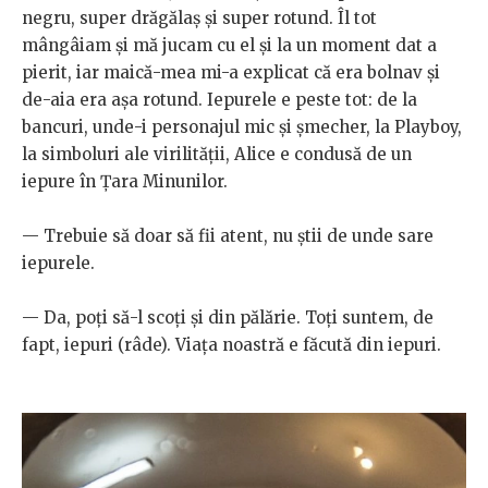
negru, super drăgălaș și super rotund. Îl tot
mângâiam și mă jucam cu el și la un moment dat a
pierit, iar maică-mea mi-a explicat că era bolnav și
de-aia era așa rotund. Iepurele e peste tot: de la
bancuri, unde-i personajul mic și șmecher, la Playboy,
la simboluri ale virilității, Alice e condusă de un
iepure în Țara Minunilor.
— Trebuie să doar să fii atent, nu știi de unde sare
iepurele.
— Da, poți să-l scoți și din pălărie. Toți suntem, de
fapt, iepuri (râde). Viața noastră e făcută din iepuri.