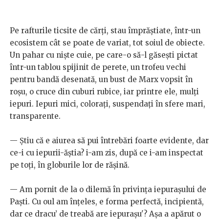
Pe rafturile ticsite de cărți, stau împrăștiate, într-un
ecosistem cât se poate de variat, tot soiul de obiecte.
Un pahar cu niște cuie, pe care-o să-l găsești pictat
într-un tablou spijinit de perete, un trofeu vechi
pentru bandă desenată, un bust de Marx vopsit în
roșu, o cruce din cuburi rubice, iar printre ele, mulți
iepuri. Iepuri mici, colorați, suspendați în sfere mari,
transparente.
— Știu că e aiurea să pui întrebări foarte evidente, dar
ce-i cu iepurii-ăștia? i-am zis, după ce i-am inspectat
pe toți, în globurile lor de rășină.
— Am pornit de la o dilemă în privința iepurașului de
Paști. Cu oul am înțeles, e forma perfectă, incipientă,
dar ce dracu’ de treabă are iepurașu'? Așa a apărut o