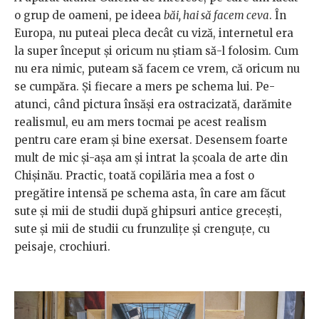
o grup de oameni, pe ideea
băi, hai să facem ceva
. În
Europa, nu puteai pleca decât cu viză, internetul era
la super început și oricum nu știam să-l folosim. Cum
nu era nimic, puteam să facem ce vrem, că oricum nu
se cumpăra. Și fiecare a mers pe schema lui. Pe-
atunci, când pictura însăși era ostracizată, darămite
realismul, eu am mers tocmai pe acest realism
pentru care eram și bine exersat. Desensem foarte
mult de mic și-așa am și intrat la școala de arte din
Chișinău. Practic, toată copilăria mea a fost o
pregătire intensă pe schema asta, în care am făcut
sute și mii de studii după ghipsuri antice grecești,
sute și mii de studii cu frunzulițe și crenguțe, cu
peisaje, crochiuri.