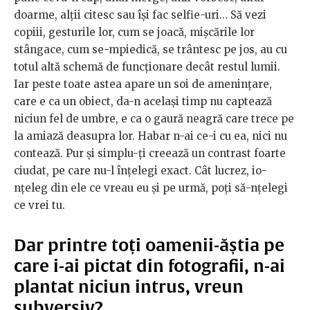
doarme, alții citesc sau își fac selfie-uri… Să vezi
copiii, gesturile lor, cum se joacă, mișcările lor
stângace, cum se-mpiedică, se trântesc pe jos, au cu
totul altă schemă de funcționare decât restul lumii.
Iar peste toate astea apare un soi de amenințare,
care e ca un obiect, da-n același timp nu captează
niciun fel de umbre, e ca o gaură neagră care trece pe
la amiază deasupra lor. Habar n-ai ce-i cu ea, nici nu
contează. Pur și simplu-ți creează un contrast foarte
ciudat, pe care nu-l înțelegi exact. Cât lucrez, io-
nțeleg din ele ce vreau eu și pe urmă, poți să-nțelegi
ce vrei tu.
Dar printre toți oamenii-ăștia pe
care i-ai pictat din fotografii, n-ai
plantat niciun intrus, vreun
subversiv?