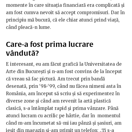
momente în care situația financiară era complicată și
am fost cumva nevoit să accept compromisuri. Dar în
principiu mă bucură, că ele chiar atunci prind viață,
când pleacă-n lume.
Care-a fost prima lucrare
vândută?
E interesant, eu am făcut grafică la Universitatea de
Arte din București și n-am fost convins de la început
că vreau să fac pictură. Am trecut prin bandă
desenată, prin ‘98-‘99, când nu făcea nimeni asta în
România, am început să scriu și să experimentez în
diverse zone și când am revenit la artă plastică
clasică, s-a întâmplat rapid și prima vânzare. Până
atunci lucram cu acrilic pe hârtie, dar în momentul
când m-am încumetat să-mi iau pânză și șasiuri, am
ieșit din magazin și-am primit un telefon: „Ți s-a