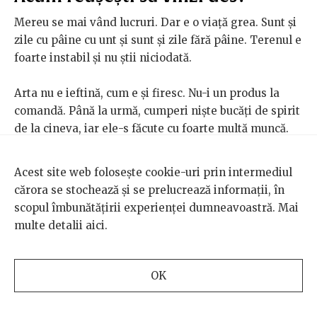
Mereu se mai vând lucruri. Dar e o viață grea. Sunt și
zile cu pâine cu unt și sunt și zile fără pâine. Terenul e
foarte instabil și nu știi niciodată.
Arta nu e ieftină, cum e și firesc. Nu-i un produs la
comandă. Până la urmă, cumperi niște bucăți de spirit
de la cineva, iar ele-s făcute cu foarte multă muncă.
Sunt puțini oameni care purced la cumpărarea unei
lucrări. Sunt și mai puțini cei care se pot numi cu
Acest site web folosește cookie-uri prin intermediul
adevărat colecționari. Există oameni care și-au
cărora se stochează și se prelucrează informații, în
cumpărat două-trei jeepuri, copiii sunt la școli
scopul îmbunătățirii experienței dumneavoastră. Mai
americane, au case, și la un moment dat, „parc-am
multe detalii
aici
.
văzut la nu știu ce vecin al meu o lucrare, hai să-mi
bag și eu, că am un perete deasupra șemineului”. Sunt
oameni diferiți și pe toți în tratez cu respectul
OK
cuvenit. Dar în același timp și ei trebuie să mă trateze
cu respectul cuvenit. La urma urmei, ei vor ceva de la