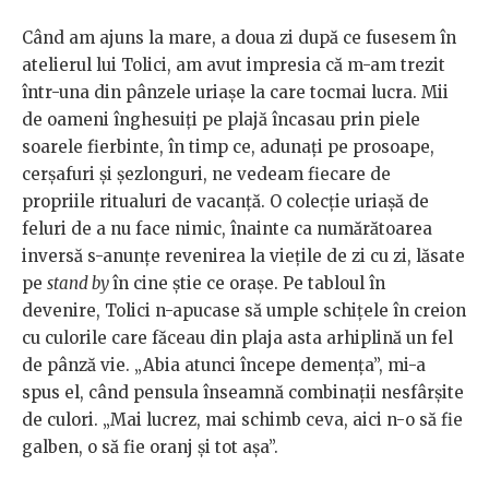
Când am ajuns la mare, a doua zi după ce fusesem în
atelierul lui Tolici, am avut impresia că m-am trezit
într-una din pânzele uriașe la care tocmai lucra. Mii
de oameni înghesuiți pe plajă încasau prin piele
soarele fierbinte, în timp ce, adunați pe prosoape,
cerșafuri și șezlonguri, ne vedeam fiecare de
propriile ritualuri de vacanță. O colecție uriașă de
feluri de a nu face nimic, înainte ca numărătoarea
inversă s-anunțe revenirea la viețile de zi cu zi, lăsate
pe
stand by
în cine știe ce orașe. Pe tabloul în
devenire, Tolici n-apucase să umple schițele în creion
cu culorile care făceau din plaja asta arhiplină un fel
de pânză vie. „Abia atunci începe demența”, mi-a
spus el, când pensula înseamnă combinații nesfârșite
de culori. „Mai lucrez, mai schimb ceva, aici n-o să fie
galben, o să fie oranj și tot așa”.