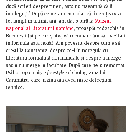
dacă scrieți despre tineri, asta nu-nseamnă că îi
înțelegeți.” După ce ne-am consolat că tinerețea s-a
tot lungit în ultimii ani, am dat o tură la
Muzeul
Național al Literaturii Române
, proaspăt redeschis în
București (și pe care, btw, vă recomandăm să-l vizitați
în formula asta nouă). Am povestit despre cum e să
crești la Constanța, despre ce-i în neregulă cu
literatura formatată din manuale și despre a merge
sau a nu merge la facultate. După care ne-a remontat
Psihotrop cu niște
freestyle
sub holograma lui
Caramitru, care-n ziua aia avea niște defecțiuni
tehnice.