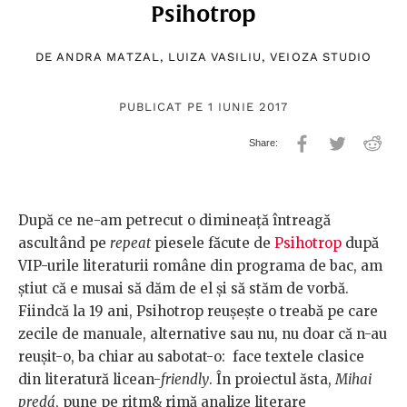
Psihotrop
DE
ANDRA MATZAL
,
LUIZA VASILIU
,
VEIOZA STUDIO
PUBLICAT PE 1 IUNIE 2017
După ce ne-am petrecut o dimineață întreagă
ascultând pe
repeat
piesele făcute de
Psihotrop
după
VIP-urile literaturii române din programa de bac, am
știut că e musai să dăm de el și să stăm de vorbă.
Fiindcă la 19 ani, Psihotrop reușește o treabă pe care
zecile de manuale, alternative sau nu, nu doar că n-au
reușit-o, ba chiar au sabotat-o: face textele clasice
din literatură licean-
friendly
. În proiectul ăsta,
Mihai
predá
, pune pe ritm& rimă analize literare