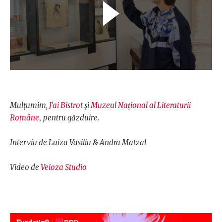
Mulțumim,
J'ai Bistrot
și
Muzeul Național al Literaturii
Române
,
pentru găzduire.
Interviu de Luiza Vasiliu & Andra Matzal
Video de
Veioza Studio