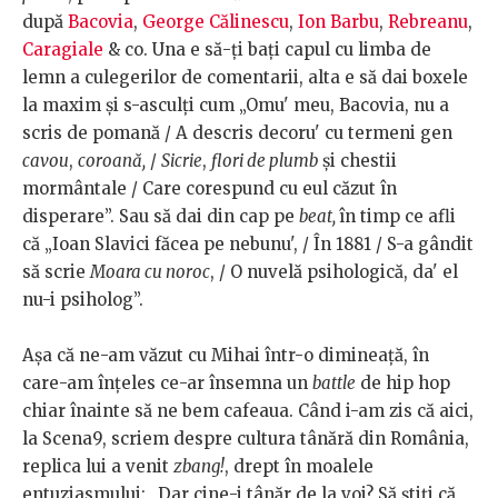
după
Bacovia
,
George Călinescu
,
Ion Barbu
,
Rebreanu
,
Caragiale
& co. Una e să-ți bați capul cu limba de
lemn a culegerilor de comentarii, alta e să dai boxele
la maxim și s-asculți cum „Omu' meu, Bacovia, nu a
scris de pomană / A descris decoru' cu termeni gen
cavou
,
coroană,
/
Sicrie
,
flori de plumb
și chestii
mormântale / Care corespund cu eul căzut în
disperare”. Sau să dai din cap pe
beat,
în timp ce afli
că „Ioan Slavici făcea pe nebunu', / În 1881 / S-a gândit
să scrie
Moara cu noroc
, / O nuvelă psihologică, da' el
nu-i psiholog”.
Așa că ne-am văzut cu Mihai într-o dimineață, în
care-am înțeles ce-ar însemna un
battle
de hip hop
chiar înainte să ne bem cafeaua. Când i-am zis că aici,
la Scena9, scriem despre cultura tânără din România,
replica lui a venit
zbang!
, drept în moalele
entuziasmului: „Dar cine-i tânăr de la voi? Să știți că,