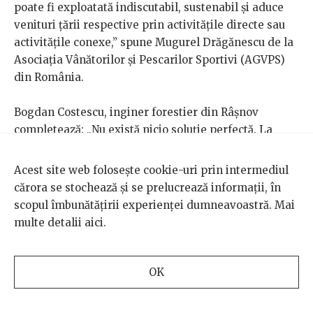
poate fi exploatată indiscutabil, sustenabil și aduce
venituri țării respective prin activitățile directe sau
activitățile conexe,” spune Mugurel Drăgănescu de la
Asociația Vânătorilor și Pescarilor Sportivi (AGVPS)
din România.
Bogdan Costescu, inginer forestier din Râșnov
completează: „Nu există nicio soluție perfectă. La
nivelul României noi avem un habitat propice pentru
4.042 de urși, si avem între 8 și 9.500 de urși. Deci, la
Acest site web folosește cookie-uri prin intermediul
nivelul României, avem un număr dublu de urși. Și
cărora se stochează și se prelucrează informații, în
atunci nu se pot împușca 4.000 de ursi, pentru că ar fi
scopul îmbunătățirii experienței dumneavoastră. Mai
un genocid.”
multe detalii
aici
.
Vânătoarea este doar o soluție tehnică pentru a
reduce conflictul, susține Mihai Pop de la Asociația
OK
pentru Conservarea Diversității Biologice (ACDB). „Nu
este o soluție integratoare pentru coexistență,”