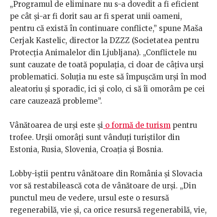
„Programul de eliminare nu s-a dovedit a fi eficient
pe cât și-ar fi dorit sau ar fi sperat unii oameni,
pentru că există în continuare conflicte,” spune Maša
Cerjak Kastelic, director la DZZZ (Societatea pentru
Protecția Animalelor din Ljubljana). „Conflictele nu
sunt cauzate de toată populația, ci doar de câțiva urși
problematici. Soluția nu este să împușcăm urși în mod
aleatoriu și sporadic, ici și colo, ci să îi omorâm pe cei
care cauzează probleme”.
Vânătoarea de urși este și
o formă de turism
pentru
trofee. Urșii omorâți sunt vânduți turiștilor din
Estonia, Rusia, Slovenia, Croația și Bosnia.
Lobby-iștii pentru vânătoare din România și Slovacia
vor să restabilească cota de vânătoare de urși. „Din
punctul meu de vedere, ursul este o resursă
regenerabilă, vie și, ca orice resursă regenerabilă, vie,