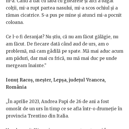
m-a. Când a dat cu laba cu ghearele și aici a băgat
colții, mi-a rupt partea nasului, mi-a scos ochiul și a
rămas cicatrice. S-a pus pe mine și atunci mi-a pocnit
coloana.
Ce l-o fi deranjat? Nu știu, că nu am făcut gălăgie, nu
am făcut. De fiecare dată când aud de urs, am o
problemă, mă cam gâdilă pe spate. Mă mai aduc acum
am păduri, dar mai cu frică, nu mă mai duc pe unde
mergeam înainte.”
Ionuț Racoș, meșter, Lepșa, județul Vrancea,
România
„În aprilie 2023, Andrea Papi de 26 de ani a fost
omorât de un urs în timp ce se afla într-o drumeție în
provincia Trentino din Italia.