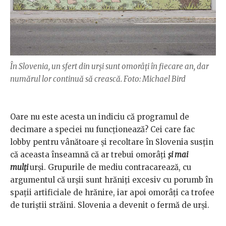
În Slovenia, un sfert din urși sunt omorâți în fiecare an, dar
numărul lor continuă să crească. Foto: Michael Bird
Oare nu este acesta un indiciu că programul de
decimare a speciei nu funcționează? Cei care fac
lobby pentru vânătoare și recoltare în Slovenia susțin
că aceasta înseamnă că ar trebui omorâți
și mai
mulți
urși. Grupurile de mediu contracarează, cu
argumentul că urșii sunt hrăniți excesiv cu porumb în
spații artificiale de hrănire, iar apoi omorâți ca trofee
de turiștii străini. Slovenia a devenit o fermă de urși.