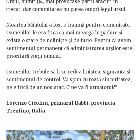
Ursul, numit JJ4, mai provocase patru atacuri în
trecut, dar comunitatea nu putea omorî legal ursul.
Moartea băiatului a fost o traumă pentru comunitate.
Oamenilor le era frică să mai meargă în pădure și
exista o stare de neliniște și de furie. Pentru că avem
sentimentul permanent că administrarea urșilor este
prioritară vieții omului.
Oamenilor trebuie să li se redea liniștea, siguranța și
sentimentul de control. Vă spun cu toată sinceritatea,
ne e frică de un nou atac. Cine va fi următorul?”
Lorenzo Cicolini, primarul Rabbi, provincia
Trentino, Italia