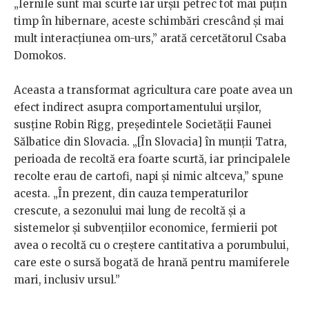
„Iernile sunt mai scurte iar urșii petrec tot mai puțin
timp în hibernare, aceste schimbări crescând și mai
mult interacțiunea om-urs,” arată cercetătorul Csaba
Domokos.
Aceasta a transformat agricultura care poate avea un
efect indirect asupra comportamentului urșilor,
susține Robin Rigg, președintele Societății Faunei
Sălbatice din Slovacia. „[În Slovacia] în munții Tatra,
perioada de recoltă era foarte scurtă, iar principalele
recolte erau de cartofi, napi și nimic altceva,” spune
acesta. „În prezent, din cauza temperaturilor
crescute, a sezonului mai lung de recoltă și a
sistemelor și subvențiilor economice, fermierii pot
avea o recoltă cu o creștere cantitativa a porumbului,
care este o sursă bogată de hrană pentru mamiferele
mari, inclusiv ursul.”