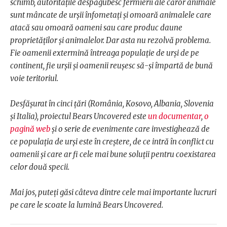
schimb, autoritățile despăgubesc fermierii ale căror animale
sunt mâncate de urșii înfometați și omoară animalele care
atacă sau omoară oameni sau care produc daune
proprietăților și animalelor. Dar asta nu rezolvă problema.
Fie oamenii extermină întreaga populație de urși de pe
continent, fie urșii și oamenii reușesc să-și împartă de bună
voie teritoriul.
Desfășurat în cinci țări (România, Kosovo, Albania, Slovenia
și Italia), proiectul Bears Uncovered este
un documentar
,
o
pagină web
și o serie de evenimente care investighează de
ce populația de urși este în creștere, de ce intră în conflict cu
oamenii și care ar fi cele mai bune soluții pentru coexistarea
celor două specii.
Mai jos, puteți găsi câteva dintre cele mai importante lucruri
pe care le scoate la lumină Bears Uncovered.