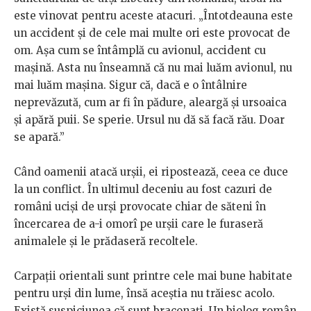
este vinovat pentru aceste atacuri. „Întotdeauna este
un accident și de cele mai multe ori este provocat de
om. Așa cum se întâmplă cu avionul, accident cu
mașină. Asta nu înseamnă că nu mai luăm avionul, nu
mai luăm mașina. Sigur că, dacă e o întâlnire
neprevăzută, cum ar fi în pădure, aleargă și ursoaica
și apără puii. Se sperie. Ursul nu dă să facă rău. Doar
se apară.”
Când oamenii atacă urșii, ei ripostează, ceea ce duce
la un conflict. În ultimul deceniu au fost cazuri de
români uciși de urși provocate chiar de săteni în
încercarea de a-i omorî pe urșii care le furaseră
animalele și le prădaseră recoltele.
Carpații orientali sunt printre cele mai bune habitate
pentru urși din lume, însă aceștia nu trăiesc acolo.
Există suspiciunea că sunt braconați. Un biolog român