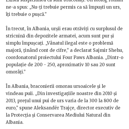
ne-a spus: „Nu-ți trebuie permis ca să împuști un urs,
îți trebuie o pușcă.”
În trecut, în Albania, urșii erau otrăviți cu surplusul de
stricnină din depozitele armatei, acum sunt pur și
simplu împușcați. „Vânatul ilegal este o problemă
majoră, ținând cont de cifre,” a declarat Sajmir Shehu,
coordonatorul proiectului Four Paws Albania. „Dintr-o
populație de 200 - 250, aproximativ 10 sau 20 sunt
omorâți.”
În Albania, braconierii omorau ursoaicele și le
vindeau puii. „Din investigațiile noastre din 2010 și
2013, prețul unui pui de urs varia de la 300 la 800 de
euro,” spune Aleksandër Trajçe, director executiv de
la Protecția și Conservarea Mediului Natural din
Albania.