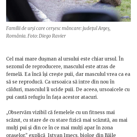
Familii de urși care cerșesc mâncare: județul Argeș,
România. Foto: Diego Ravier
Cel mai mare dușman al ursului este chiar ursul. În
sezonul de reproducere, masculul este atras de
femelă. Ea încă își crește puii, dar masculul vrea ca ea
să se reproducă. Ca ursoaica să intre din nou în
călduri, masculul îi ucide puii. De aceea, ursoaicele cu
pui caută refugiu în fața acestor atacuri.
„Observăm vizibil că femelele cu un fitness mai
scăzut, cu stare de cu stare fizică mai scăzută, au mai
mulți pui și din ce în ce mai mulți apar în zona
orașelor,” explică Istvan Imecs, biolog din Băile