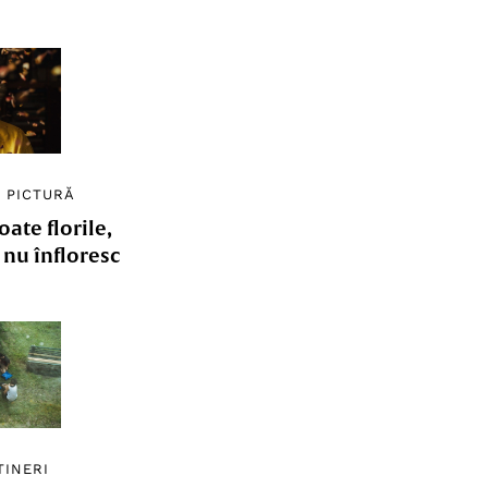
/
PICTURĂ
ate florile,
e nu înfloresc
TINERI