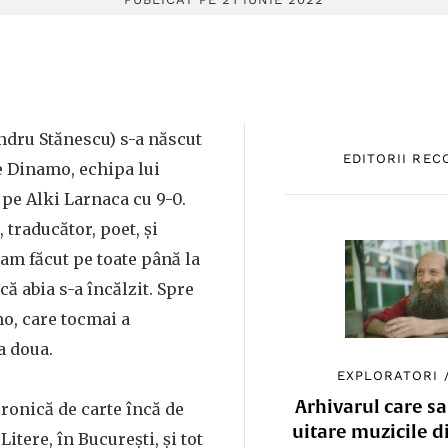
dru Stănescu) s-a născut
EDITORII RE
re Dinamo, echipa lui
 pe Alki Larnaca cu 9-0.
r, traducător, poet, și
cam făcut pe toate până la
 că abia s-a încălzit. Spre
o, care tocmai a
 a doua.
EXPLORATORI
Arhivarul care sa
cronică de carte încă de
uitare muzicile d
Litere, în București, și tot