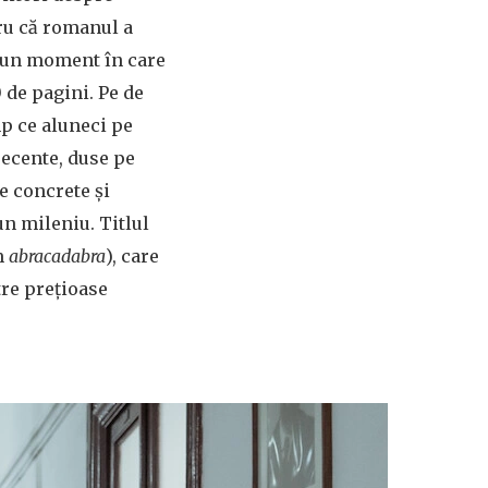
tru că romanul a
r-un moment în care
de pagini. Pe de
imp ce aluneci pe
recente, duse pe
e concrete și
un mileniu. Titlul
m
abracadabra
), care
tre prețioase