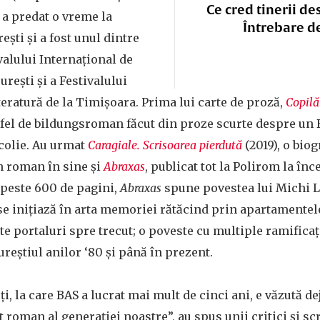
Ce cred tinerii de
, a predat o vreme la
Întrebare d
ști și a fost unul dintre
valului Internațional de
urești și a Festivalului
teratură de la Timișoara. Prima lui carte de proză,
Copilă
n fel de bildungsroman făcut din proze scurte despre un 
colie. Au urmat
Caragiale. Scrisoarea pierdută
(2019), o bio
un roman în sine și
Abraxas
, publicat tot la Polirom la înc
peste 600 de pagini,
Abraxas
spune povestea lui Michi L
se inițiază în arta memoriei rătăcind prin apartamentel
e portaluri spre trecut; o poveste cu multiple ramificați
reștiul anilor ‘80 și până în prezent.
ți, la care BAS a lucrat mai mult de cinci ani, e văzută 
 roman al generației noastre”, au spus unii critici și sc