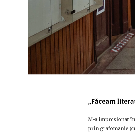
„Făceam literat
M-a impresionat înt
prin grafomanie (cu