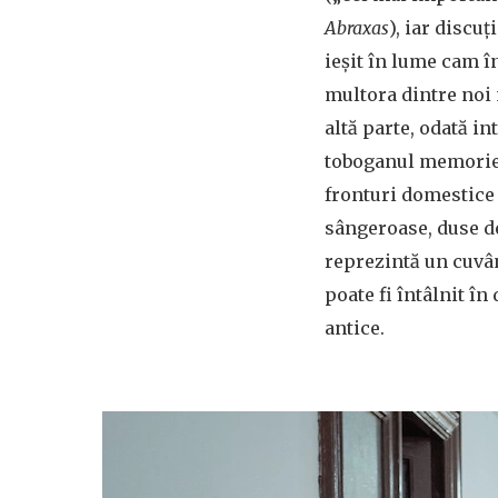
Abraxas
), iar discu
ieșit în lume cam î
multora dintre noi
altă parte, odată in
toboganul memoriei 
fronturi domestice 
sângeroase, duse de
reprezintă un cuvâ
poate fi întâlnit în
antice.