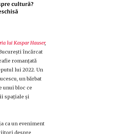
spre cultură?
eschisă
ria lui Kaspar Hauser
,
București încărcat
grafie romanțată
eputul lui 2022. Un
ucescu, un bărbat
e unui bloc ce
i spațiale și
deja ca un eveniment
riitori despre