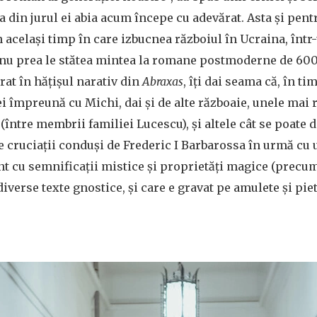
ția din jurul ei abia acum începe cu adevărat. Asta și pen
n același timp în care izbucnea războiul în Ucraina, înt
 nu prea le stătea mintea la romane postmoderne de 600 
trat în hățișul narativ din
Abraxas
, îți dai seama că, în t
împreună cu Michi, dai și de alte războaie, unele mai 
(între membrii familiei Lucescu), și altele cât se poate d
 cruciații conduși de Frederic I Barbarossa în urmă cu 
nt cu semnificații mistice și proprietăți magice (precu
 diverse texte gnostice, și care e gravat pe amulete și pie