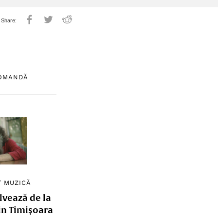
COMANDĂ
/
MUZICĂ
lvează de la
in Timișoara