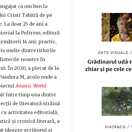
 angajat ca om bun la
lui Cristi Tabără de pe
e
. La doar 25 de ani a
itorial la Polirom, editură
rmătorii 14 ani; practic,
is multe dintre titlurile
ARTE VIZUALE
liotecile noastre în
Grădinarul udă to
i. În 2020, a plecat de la
chiar și pe cele c
 Pandora M, acolo unde a
oiectul
Anansi. World
nit între timp una dintre
ecții de literatură străină
 cu activitatea editorială,
stică și cronică literară, a
VIAȚĂ&CO
/
t (despre scriitorul și