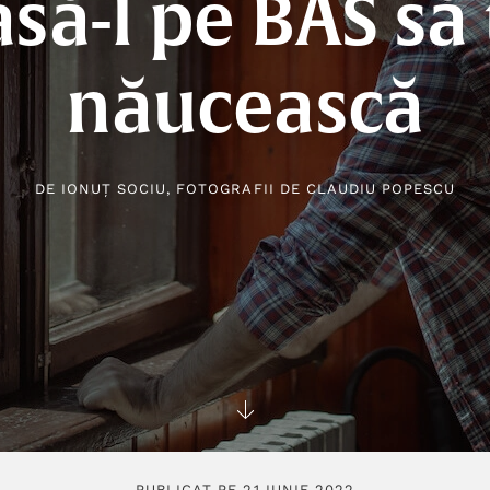
asă-l pe BAS să 
năucească
DE
IONUȚ SOCIU
, FOTOGRAFII DE
CLAUDIU POPESCU
PUBLICAT PE 21 IUNIE 2022