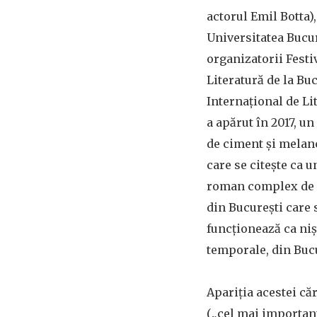
actorul Emil Botta)
Universitatea Bucure
organizatorii Festi
Literatură de la Buc
Internațional de Li
a apărut în 2017, u
de ciment și melan
care se citește ca 
roman complex de 
din București care 
funcționează ca nișt
temporale, din Bucu
Apariția acestei căr
(„cel mai important