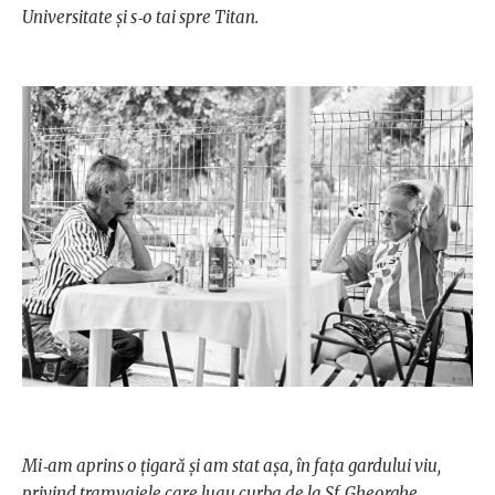
Universitate şi s‑o tai spre Titan.
Mi‑am aprins o ţigară şi am stat aşa, în faţa gardului viu,
privind tramvaiele care luau curba de la Sf. Gheorghe,