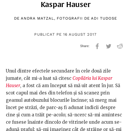
Kaspar Hauser
DE
ANDRA MATZAL
, FOTOGRAFII DE
ADI TUDOSE
PUBLICAT PE 16 AUGUST 2017
Unul dintre efectele secundare în cele două zile
jumate, cât mi-a luat să citesc
Copilăria lui Kaspar
Hauser
, a fost că am început să mă uit atent în jur. Să
scot capul mai des din telefon și să scanez prin
geamul autobuzului blocurile încinse; să merg mai
încet pe străzi, de parc-aș fi adunat indicii despre
cine și cum a trăit pe-acolo; să-ncerc să-mi amintesc
ce fusese înainte dincolo de vitrinele unde acum se-
adună praful; să-mi imaginez cât de străine or să-mi