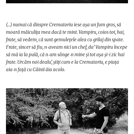
(…) numai că dinspre Crematoriu iese aşa un fum gros, să
moară măiculiţa mea dacă te mint. Vampiru, coios tot, hai,
frate, să vedem, că sunt gemuleţele alea cu grilaj din spate.
Frate, sincer să fiu, n‑aveam nici un chef, da’ Vampiru începe
să mă ia la pulă, că n‑am sânge‑n mine şi tot aşa şi-i zic hai
frate. Urcăm noi dealu’, ştiţi cum e la Crematoriu, e piaţa
aia‑n faţă cu Câinii ăia acolo.