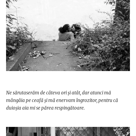
Ne sărutaserăm de câteva ori şi atât, dar atunci mă
mângâia pe ceafă şi mă enervam îngrozitor, pentru că
duioşia aia mi se părea respingătoare.