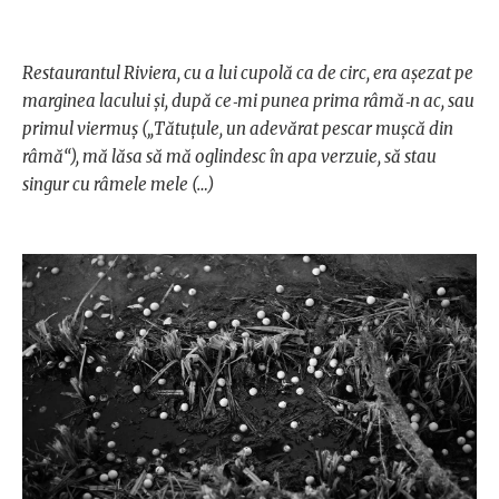
Restaurantul Riviera, cu a lui cupolă ca de circ, era aşezat pe
marginea lacului şi, după ce‑mi punea prima râmă‑n ac, sau
primul viermuş („Tătuţule, un adevărat pescar muşcă din
râmă“), mă lăsa să mă oglindesc în apa verzuie, să stau
singur cu râmele mele (…)