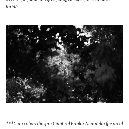
toridă.
***Cum cobori dinspre Cimitirul Eroilor Neamului (pe arcul