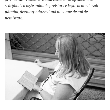
scârţâind ca nişte animale preistorice ieşite acum de sub
pământ, dezmorţindu‑se după milioane de ani de
nemişcare.