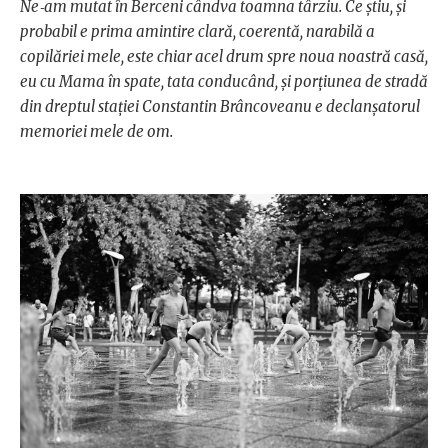
Ne‑am mutat în Berceni cândva toamna târziu. Ce ştiu, şi
probabil e prima amintire clară, coerentă, narabilă a
copilăriei mele, este chiar acel drum spre noua noastră casă,
eu cu Mama în spate, tata conducând, şi porţiunea de stradă
din dreptul staţiei Constantin Brâncoveanu e declanşatorul
memoriei mele de om.