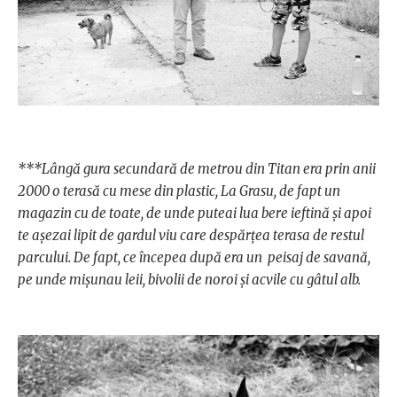
***Lângă gura secundară de metrou din Titan era prin anii
2000 o terasă cu mese din plastic, La Grasu, de fapt un
magazin cu de toate, de unde puteai lua bere ieftină și apoi
te așezai lipit de gardul viu care despărțea terasa de restul
parcului. De fapt, ce începea după era un peisaj de savană,
pe unde mișunau leii, bivolii de noroi și acvile cu gâtul alb.