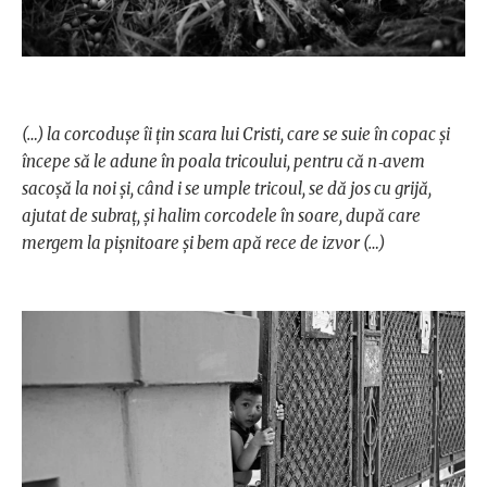
(…) la corcoduşe îi ţin scara lui Cristi, care se suie în copac şi
începe să le adune în poala tricoului, pentru că n‑avem
sacoşă la noi şi, când i se umple tricoul, se dă jos cu grijă,
ajutat de subraţ, şi halim corcodele în soare, după care
mergem la pişnitoare şi bem apă rece de izvor (…)