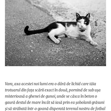
Vara, axa acestei noi lumi era o dâră de lichid care tăia
trotuarul din faţa scării exact în două, pornind de sub uşa
misterioasă a ghenei de gunoi, unde se căsca în beton o
gaură destul de mare încât să iasă prin ea şobolanii grăsuni
şi să străbată într‑o goană disperată terenul nostru de fotbal