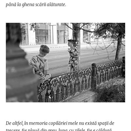
până la ghena scării alăturate.
De altfel, în memoria copilăriei mele nu există spaţii de
trecere, fie plouă din greu, lung, cu zilele, fie e căldură