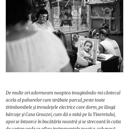
De multe ori adormeam noaptea imaginându-mi cântecul
acela al paharelor cum străbate parcul, peste toate
tirimbombele și trenulețele electrice care dorm, pe lângă
bărcuțe și Casa Groazei, cum dă o raită pe la Tineretului,
apoi se întoarce în bucătăria noastră și se strecoară în cutia
de carton unde se aflau instrumentele magice, sub masă,