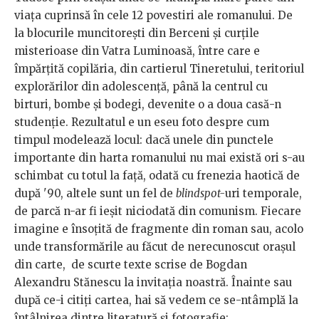
viața cuprinsă în cele 12 povestiri ale romanului. De
la blocurile muncitorești din Berceni și curțile
misterioase din Vatra Luminoasă, între care e
împărțită copilăria, din cartierul Tineretului, teritoriul
explorărilor din adolescență, până la centrul cu
birturi, bombe și bodegi, devenite o a doua casă-n
studenție. Rezultatul e un eseu foto despre cum
timpul modelează locul: dacă unele din punctele
importante din harta romanului nu mai există ori s-au
schimbat cu totul la față, odată cu frenezia haotică de
după '90, altele sunt un fel de
blindspot-
uri temporale,
de parcă n-ar fi ieșit niciodată din comunism. Fiecare
imagine e însoțită de fragmente din roman sau, acolo
unde transformările au făcut de nerecunoscut orașul
din carte, de scurte texte scrise de Bogdan
Alexandru Stănescu la invitația noastră. Înainte sau
după ce-i citiți cartea, hai să vedem ce se-ntâmplă la
întâlnirea dintre literatură și fotografie: