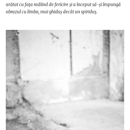
arătat cu faţa radiind de fericire şi a început să-şi împungă
obrazul cu limba, mai ghiduş decât un spiriduş.