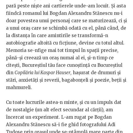
pară peste niște ani cartierele unde-am locuit. Și asta
fiindcă romanul lui Bogdan Alexandru Stănescu nu-i
doar povestea unui personaj care se maturizează, ci și
a unui oraș care se schimbă odată cu el, până când, de
la distanța în care amintirile se transformă-n
autobiografie altoită cu ficțiune, devine cu totul altul.
Memoria se-nfige mai tot timpul în spații precise,
până-și creează un oraș numai al ei, și-n timp ce
citești, Bucureștiul tău face cunoștință cu Bucureștiul
din
Copilăria lui Kaspar Hauser
, hașurat de drumuri și
stări, anxietăți și reverii, bagabonțeli și poezie, beții și
mahmureli.
Cu toate lucrurile astea-n minte, și cu un impuls dat
de nostalgie (un alt efect secundar al cărții), am
încercat un experiment. L-am rugat pe Bogdan
Alexandru Stănescu să-i fie ghid fotografului Adi
Tudose prin orașul unde se-ntâmplă mare parte din