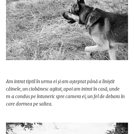
Am intrat tiptil în urma ei şi am aşteptat până a liniştit
câinele, un ciobănesc agitat, apoi am intrat în casă, unde
m‑a condus pe întuneric spre camera ei, un fel de debara în
care dormea pe saltea.