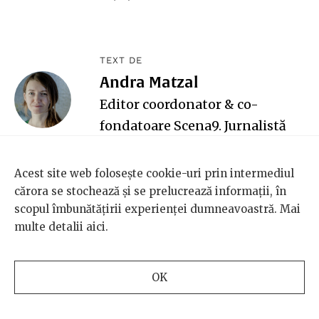
TEXT DE
Andra Matzal
Editor coordonator & co-
fondatoare Scena9. Jurnalistă
multitasking, mamă,
navetistă. Mai multe despre
Acest site web folosește cookie-uri prin intermediul
Andra,
aici
. O găsiți la
cărora se stochează și se prelucrează informații, în
scopul îmbunătățirii experienței dumneavoastră. Mai
andra@scena9.ro.
multe detalii
aici
.
OK