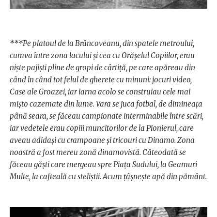
***Pe platoul de la Brâncoveanu, din spatele metroului,
cumva între zona lacului și cea cu Orășelul Copiilor, erau
niște pajiști pline de gropi de cârtiță, pe care apăreau din
când în când tot felul de gherete cu minuni: jocuri video,
Case ale Groazei, iar iarna acolo se construiau cele mai
mișto cazemate din lume. Vara se juca fotbal, de dimineața
până seara, se făceau campionate interminabile între scări,
iar vedetele erau copiii muncitorilor de la Pionierul, care
aveau adidași cu crampoane și tricouri cu Dinamo. Zona
noastră a fost mereu zonă dinamovistă. Câteodată se
făceau găști care mergeau spre Piața Sudului, la Geamuri
Multe, la cafteală cu steliștii. Acum țâșnește apă din pământ.