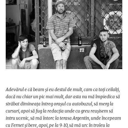
Adevărul e că beam şi eu destul de mult, cam ca toţi ceilalţi,
dacă nu chiar un pic mai mult, dar asta nu mă împiedica să
străbat dimineaţa întreg oraşul cu autobuzul, să merg la
cursuri, apoi să fug la redacţia unde cu greu reuşisem să
intru ucenic, să mă întorc la terasa Argentin, unde începeam
cu Fernet şi bere, apoi, pe la 9‑10, să mă urc în troleu la