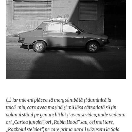
(...) iar mie‑mi plăcea să merg sâmbătă şi duminică la
taică‑miu, care avea maşină şi mă lăsa câteodată să ţin
volanul stând pe genunchii lui şi avea şi video, unde vedeam
ori „Cartea junglei”, ori „Robin Hood” sau, cel mai tare,
„Războiul stelelor”, pe care prima oară‑l văzusem la Sala