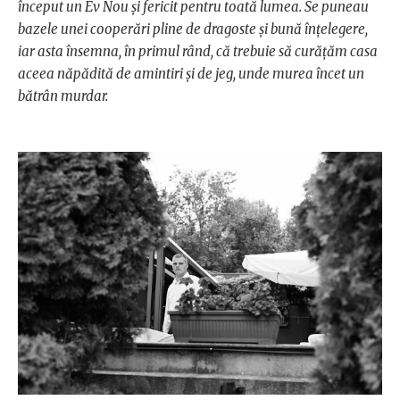
început un Ev Nou şi fericit pentru toată lumea. Se puneau
bazele unei cooperări pline de dragoste şi bună înţelegere,
iar asta însemna, în primul rând, că trebuie să curăţăm casa
aceea năpădită de amintiri şi de jeg, unde murea încet un
bătrân murdar.