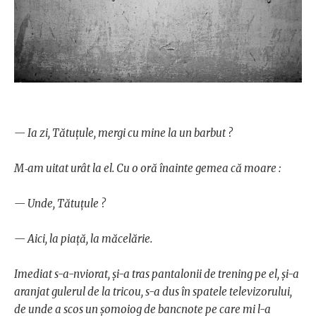
— Ia zi, Tătuţule, mergi cu mine la un barbut ?
M‑am uitat urât la el. Cu o oră înainte gemea că moare :
— Unde, Tătuţule ?
— Aici, la piaţă, la măcelărie.
Imediat s-a-nviorat, şi-a tras pantalonii de trening pe el, şi-a
aranjat gulerul de la tricou, s-a dus în spatele televizorului,
de unde a scos un şomoiog de bancnote pe care mi l-a