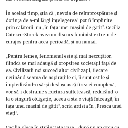
În același timp, știa că „nevoia de reîmprospătare și
dorința de a-mi lărgi înțelegerea” pot fi împlinite
prin călătorii, nu „în fața unei mașini de gătit”. Cecilia
Cuțescu-Storck avea un discurs feminist extrem de
curajos pentru acea perioadă, și nu numai.
„Pentru femee, fenomenul este și mai necruțător,
fiindcă se mai adaugă și oropsirea societății față de
ea. Civilizații noi succed altor civilizații, fiecare
neținând seama de aspirațiile ei, îi sunt ostile și
împiedicând-o să-și deslușească firea ei complexă,
vor să-i destrame structura sufletească, reducând-o
la o singură obligație, aceea a sta o viață întreagă, în
fața unei mașini de gătit”, scria artista în „Fresca unei
vieți”.
Cecilia pleca în străinătate vara, „după un an greu cu