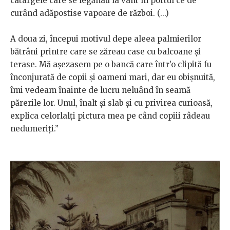
catargele care se legănau la vânt în portul ce de
curând adăpostise vapoare de război. (...)
A doua zi, începui motivul depe aleea palmierilor
bătrâni printre care se zăreau case cu balcoane și
terase. Mă așezasem pe o bancă care într’o clipită fu
înconjurată de copii și oameni mari, dar eu obișnuită,
îmi vedeam înainte de lucru neluând în seamă
părerile lor. Unul, înalt și slab și cu privirea curioasă,
explica celorlalți pictura mea pe când copiii râdeau
nedumeriți.”