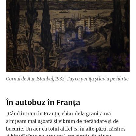
Cornul de Aur, Istanbul, 1932. Tuș cu penița și laviu pe hârtie
În autobuz în Franța
„Când intram în Franța, chiar dela graniță mă
simțeam mai ușoară și vibram de nerăbdare și de
bucurie. Un aer cu totul altfel ca în alte părți, răcăros