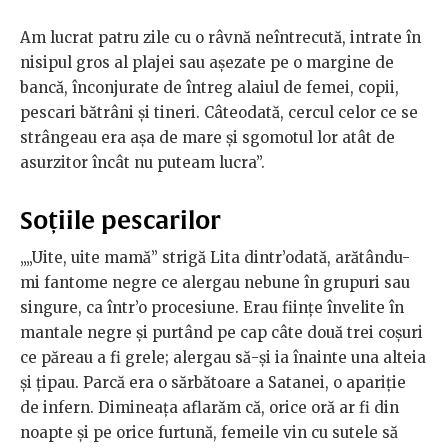
Am lucrat patru zile cu o râvnă neîntrecută, intrate în
nisipul gros al plajei sau așezate pe o margine de
bancă, înconjurate de întreg alaiul de femei, copii,
pescari bătrâni și tineri. Câteodată, cercul celor ce se
strângeau era așa de mare și sgomotul lor atât de
asurzitor încât nu puteam lucra”.
Soțiile pescarilor
„„Uite, uite mamă” strigă Lita dintr’odată, arătându-
mi fantome negre ce alergau nebune în grupuri sau
singure, ca într’o procesiune. Erau ființe învelite în
mantale negre și purtând pe cap câte două trei coșuri
ce păreau a fi grele; alergau să-și ia înainte una alteia
și țipau. Parcă era o sărbătoare a Satanei, o apariție
de infern. Dimineața aflarăm că, orice oră ar fi din
noapte și pe orice furtună, femeile vin cu sutele să