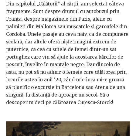
Din capitolul „Călătorii” al cărții, am selectat câteva
fragmente. Sunt despre drumul cu autobuzul prin
Franța, despre magazinele din Paris, aleile cu
palmieri din Mallorca sau mușcatele și garoafele din
Cordoba. Unele pasaje au ceva naiv, ca de compunere
școlară, dar altele oferă niște imagini extrem de
puternice, ca cea cu sutele de femei dintr-un sat
portughez care vin să ajute la acostarea bărcilor de
pescuit, învelite în mantale negre. Dar dincolo de
asta, nu pot să nu admir o femeie care călătorea prin
locurile astea în anii '20, când mie încă mi-e groază
să planific o excursie în Barcelona sau Atena de una
singură, la distanță de aproape un secol. Să o
descoperim deci pe călătoarea Cuțescu-Storck!