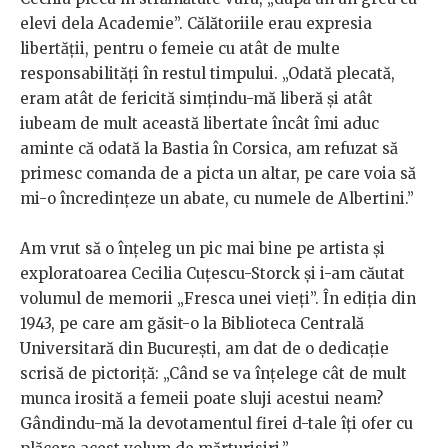
elevi dela Academie”. Călătoriile erau expresia
libertății, pentru o femeie cu atât de multe
responsabilități în restul timpului. „Odată plecată,
eram atât de fericită simțindu-mă liberă și atât
iubeam de mult această libertate încât îmi aduc
aminte că odată la Bastia în Corsica, am refuzat să
primesc comanda de a picta un altar, pe care voia să
mi-o încredințeze un abate, cu numele de Albertini.”
Am vrut să o înțeleg un pic mai bine pe artista și
exploratoarea Cecilia Cuțescu-Storck și i-am căutat
volumul de memorii „Fresca unei vieți”. În ediția din
1943, pe care am găsit-o la Biblioteca Centrală
Universitară din București, am dat de o dedicație
scrisă de pictoriță: „Când se va înțelege cât de mult
munca irosită a femeii poate sluji acestui neam?
Gândindu-mă la devotamentul firei d-tale îți ofer cu