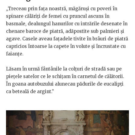
„Treceau prin fața noastră, măgăruși cu poveri în
spinare călăriți de femei cu pruncul ascuns în
basmale, dealungul hanurilor cu intrările desenate în
chenare baroce de piatră, adăpostite sub palmieri și
agave. Casele aveau fațadele tivite în brâuri de piatră
capricios întoarse la capete în volute și încrustate cu
faianțe.
Lăsam în urmă fântânile la colțuri de stradă sau pe
piețele satelor ce le schițam în carnetul de călătorii.
În goana autobuzului alunecau pădurile de eucalipți
ca beteală de argint.”