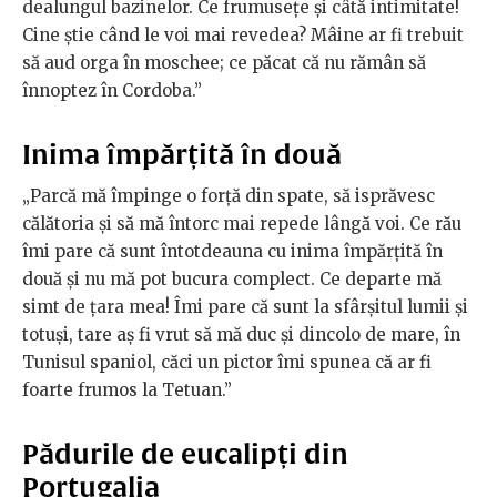
dealungul bazinelor. Ce frumusețe și câtă intimitate!
Cine știe când le voi mai revedea? Mâine ar fi trebuit
să aud orga în moschee; ce păcat că nu rămân să
înnoptez în Cordoba.”
Inima împărțită în două
„Parcă mă împinge o forță din spate, să isprăvesc
călătoria și să mă întorc mai repede lângă voi. Ce rău
îmi pare că sunt întotdeauna cu inima împărțită în
două și nu mă pot bucura complect. Ce departe mă
simt de țara mea! Îmi pare că sunt la sfârșitul lumii și
totuși, tare aș fi vrut să mă duc și dincolo de mare, în
Tunisul spaniol, căci un pictor îmi spunea că ar fi
foarte frumos la Tetuan.”
Pădurile de eucalipți din
Portugalia