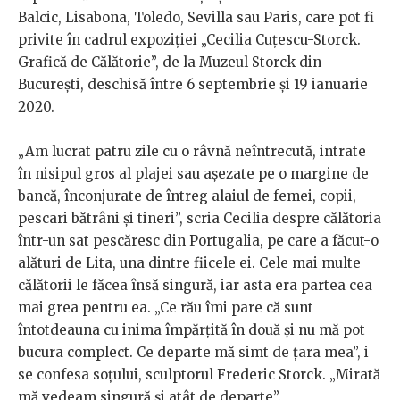
Balcic, Lisabona, Toledo, Sevilla sau Paris, care pot fi
privite în cadrul expoziției „Cecilia Cuțescu-Storck.
Grafică de Călătorie”, de la Muzeul Storck din
București, deschisă între 6 septembrie și 19 ianuarie
2020.
„Am lucrat patru zile cu o râvnă neîntrecută, intrate
în nisipul gros al plajei sau așezate pe o margine de
bancă, înconjurate de întreg alaiul de femei, copii,
pescari bătrâni și tineri”, scria Cecilia despre călătoria
într-un sat pescăresc din Portugalia, pe care a făcut-o
alături de Lita, una dintre fiicele ei. Cele mai multe
călătorii le făcea însă singură, iar asta era partea cea
mai grea pentru ea. „Ce rău îmi pare că sunt
întotdeauna cu inima împărțită în două și nu mă pot
bucura complect. Ce departe mă simt de țara mea”, i
se confesa soțului, sculptorul Frederic Storck. „Mirată
mă vedeam singură și atât de departe”.