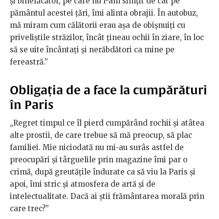
și binefăcător, pe care nu l-am simțit de cât pe
pământul acestei țări, îmi alinta obrajii. În autobuz,
mă miram cum călătorii erau așa de obișnuiți cu
priveliștile străzilor, încât țineau ochii în ziare, în loc
să se uite încântați și nerăbdători ca mine pe
fereastră.”
Obligația de a face la cumpărături
în Paris
„Regret timpul ce îl pierd cumpărând rochii și atâtea
alte prostii, de care trebue să mă preocup, să plac
familiei. Mie niciodată nu mi-au surâs astfel de
preocupări și târguelile prin magazine îmi par o
crimă, după greutățile îndurate ca să viu la Paris și
apoi, îmi stric și atmosfera de artă și de
intelectualitate. Dacă ai știi frământarea morală prin
care trec?”