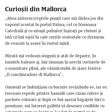
Curioșii din Mallorca
„Abea sărisem treptele punții care mă dădea jos din
vaporul acostat în portul Palma, cel cu frumoasa
Catedrală și cu uriașii palmieri înșirați pe cheiuri și
iată că îmi eșiră în cale curțile senioriale ce dormeau
de veacuri la soare în vuetul mării.
Mirată mă vedeam singură și atât de departe, în
insulele baleare și, îmi răsunau în urechi cuvintele de
o sonoritate plină, ale vânzătorului de ziare festive:
„Il conchistadore di Mallorca”...
Oamenii se îmbrățișau cu bucurie revăzându-se, iar eu
treceam repede printre hamalii care cărau cufere și
pachete colorate și după ce îmi așezai bagajele într’o
pensiune, mă întorsei grăbită să desenez corăbiile cu