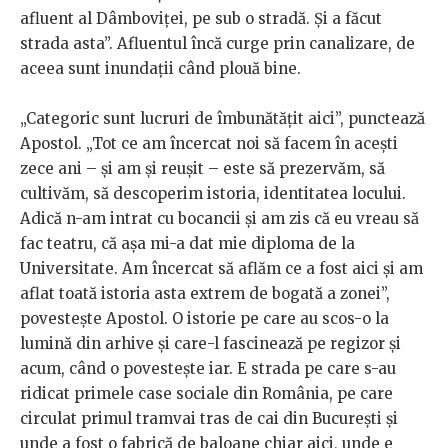
afluent al Dâmboviței, pe sub o stradă. Și a făcut
strada asta”. Afluentul încă curge prin canalizare, de
aceea sunt inundații când plouă bine.
„Categoric sunt lucruri de îmbunătățit aici”, punctează
Apostol. „Tot ce am încercat noi să facem în acești
zece ani – și am și reușit – este să prezervăm, să
cultivăm, să descoperim istoria, identitatea locului.
Adică n-am intrat cu bocancii și am zis că eu vreau să
fac teatru, că așa mi-a dat mie diploma de la
Universitate. Am încercat să aflăm ce a fost aici și am
aflat toată istoria asta extrem de bogată a zonei”,
povestește Apostol. O istorie pe care au scos-o la
lumină din arhive și care-l fascinează pe regizor și
acum, când o povestește iar. E strada pe care s-au
ridicat primele case sociale din România, pe care
circulat primul tramvai tras de cai din București și
unde a fost o fabrică de baloane chiar aici, unde e