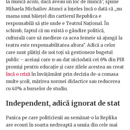
la muncă acolo, dacă aveau un loc de muncă”, spune
Mihaela Michailov. Atunci a înțeles încă o dată că „nu
mama unui băiețel din cartierul Republica e
responsabilă să știe unde e Teatrul Național. În
schimb, faptul că nu există o gândire politică,
culturală care să medieze ca acea femeie să ajungă la
teatru este responsabilitatea altora”. Adică a celor
care sunt plătiți de noi toți să gestioneze bugetul
public – aceiași care n-au dat niciodată cei 6% din PIB
promiși pentru educație și care zilele acestea au creat
încă o criză
în învățământ prin decizia de-a comasa
multe școli, mărirea normei didactice sau reducerea
cu 40% a burselor de studiu.
Independent, adică ignorat de stat
Panica pe care politicienii au semănat-o la Replika
are ecouri în soarta nedreaptă a unuia din cele mai