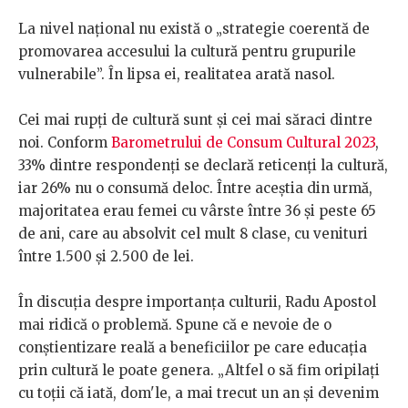
La nivel național nu există o „strategie coerentă de
promovarea accesului la cultură pentru grupurile
vulnerabile”. În lipsa ei, realitatea arată nasol.
Cei mai rupți de cultură sunt și cei mai săraci dintre
noi. Conform
Barometrului de Consum Cultural 2023
,
33% dintre respondenți se declară reticenți la cultură,
iar 26% nu o consumă deloc. Între aceștia din urmă,
majoritatea erau femei cu vârste între 36 și peste 65
de ani, care au absolvit cel mult 8 clase, cu venituri
între 1.500 și 2.500 de lei.
În discuția despre importanța culturii, Radu Apostol
mai ridică o problemă. Spune că e nevoie de o
conștientizare reală a beneficiilor pe care educația
prin cultură le poate genera. „Altfel o să fim oripilați
cu toții că iată, dom'le, a mai trecut un an și devenim