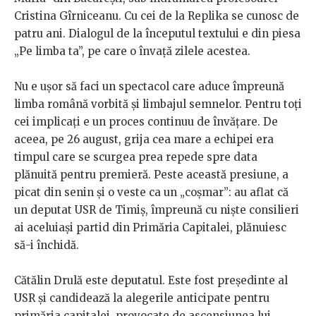
Cristina Gîrniceanu. Cu cei de la Replika se cunosc de
patru ani. Dialogul de la începutul textului e din piesa
„Pe limba ta”, pe care o învață zilele acestea.
Nu e ușor să faci un spectacol care aduce împreună
limba română vorbită și limbajul semnelor. Pentru toți
cei implicați e un proces continuu de învățare. De
aceea, pe 26 august, grija cea mare a echipei era
timpul care se scurgea prea repede spre data
plănuită pentru premieră. Peste această presiune, a
picat din senin și o veste ca un „coșmar”: au aflat că
un deputat USR de Timiș, împreună cu niște consilieri
ai aceluiași partid din Primăria Capitalei, plănuiesc
să-i închidă.
Cătălin Drulă este deputatul. Este fost președinte al
USR și candidează la alegerile anticipate pentru
primăria capitalei, provocate de ascensiunea lui