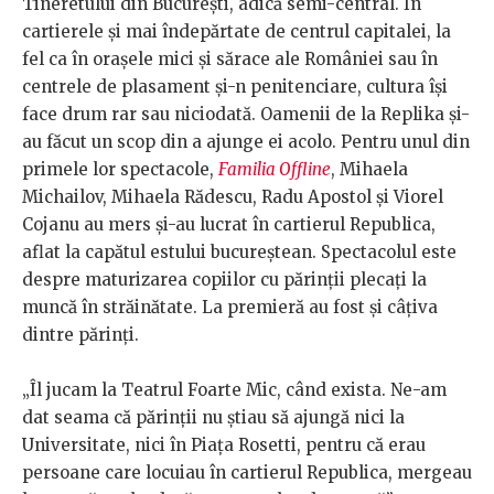
Tineretului din București, adică semi-central. În
cartierele și mai îndepărtate de centrul capitalei, la
fel ca în orașele mici și sărace ale României sau în
centrele de plasament și-n penitenciare, cultura își
face drum rar sau niciodată. Oamenii de la Replika și-
au făcut un scop din a ajunge ei acolo. Pentru unul din
primele lor spectacole,
Familia Offline
, Mihaela
Michailov, Mihaela Rădescu, Radu Apostol și Viorel
Cojanu au mers și-au lucrat în cartierul Republica,
aflat la capătul estului bucureștean. Spectacolul este
despre maturizarea copiilor cu părinții plecați la
muncă în străinătate. La premieră au fost și câțiva
dintre părinți.
„Îl jucam la Teatrul Foarte Mic, când exista. Ne-am
dat seama că părinții nu știau să ajungă nici la
Universitate, nici în Piața Rosetti, pentru că erau
persoane care locuiau în cartierul Republica, mergeau