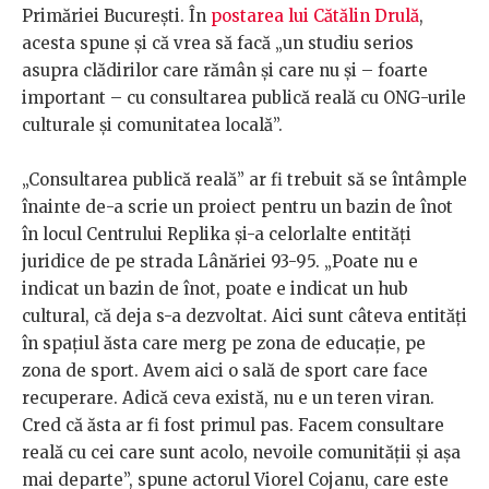
Primăriei București. În
postarea lui Cătălin Drulă
,
acesta spune și că vrea să facă „un studiu serios
asupra clădirilor care rămân și care nu și – foarte
important – cu consultarea publică reală cu ONG-urile
culturale și comunitatea locală”.
„Consultarea publică reală” ar fi trebuit să se întâmple
înainte de-a scrie un proiect pentru un bazin de înot
în locul Centrului Replika și-a celorlalte entități
juridice de pe strada Lânăriei 93-95. „Poate nu e
indicat un bazin de înot, poate e indicat un hub
cultural, că deja s-a dezvoltat. Aici sunt câteva entități
în spațiul ăsta care merg pe zona de educație, pe
zona de sport. Avem aici o sală de sport care face
recuperare. Adică ceva există, nu e un teren viran.
Cred că ăsta ar fi fost primul pas. Facem consultare
reală cu cei care sunt acolo, nevoile comunității și așa
mai departe”, spune actorul Viorel Cojanu, care este