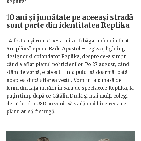
Replika?
10 ani și jumătate pe aceeași stradă
sunt parte din identitatea Replika
„A fost ca și cum cineva mi-ar fi băgat mâna în ficat.
Am plâns”, spune Radu Apostol – regizor, lighting
designer și cofondator Replika, despre ce-a simțit
când a aflat planul politicienilor. Pe 27 august, când
stăm de vorbă, e obosit – n-a putut să doarmă toată
noaptea după aflarea veștii. Vorbim la o masă de
lemn din fața intrării în sala de spectacole Replika, la
puțin timp după ce Cătălin Drulă și mai mulți colegi
de-ai lui din USR au venit să vadă mai bine ceea ce
plănuiau să distrugă.