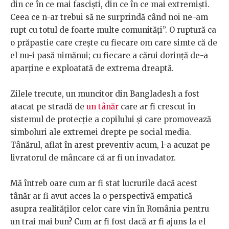
din ce în ce mai fasciști, din ce în ce mai extremiști.
Ceea ce n-ar trebui să ne surprindă când noi ne-am
rupt cu totul de foarte multe comunități”. O ruptură ca
o prăpastie care crește cu fiecare om care simte că de
el nu-i pasă nimănui; cu fiecare a cărui dorință de-a
aparține e exploatată de extrema dreaptă.
Zilele trecute, un muncitor din Bangladesh a fost
atacat pe stradă de
un tânăr
care ar fi crescut în
sistemul de protecție a copilului și care promovează
simboluri ale extremei drepte pe social media.
Tânărul, aflat în arest preventiv acum, l-a acuzat pe
livratorul de mâncare că ar fi un invadator.
Mă întreb oare cum ar fi stat lucrurile dacă acest
tânăr ar fi avut acces la o perspectivă empatică
asupra realităților celor care vin în România pentru
un trai mai bun? Cum ar fi fost dacă ar fi ajuns la el