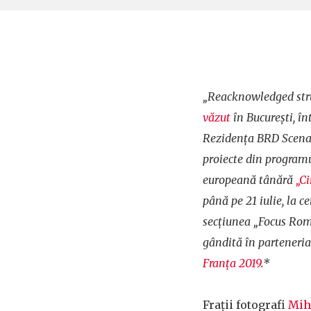
„Reacknowledged str
văzut
în București, înt
Rezidența BRD Scena9,
proiecte din programul
europeană tânără
„Ci
până pe 21 iulie, la c
secțiunea „Focus Roma
gândită în parteneri
Franța 2019
.*
Frații fotografi
Mih