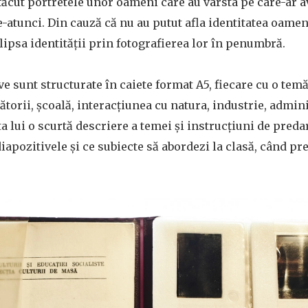
făcut portretele unor oameni care au vârsta pe care-ar 
e-atunci. Din cauză că nu au putut afla identitatea oamen
 lipsa identității prin fotografierea lor în penumbră.
ve sunt structurate în caiete format A5, fiecare cu o temă
lătorii, școală, interacțiunea cu natura, industrie, admini
a lui o scurtă descriere a temei și instrucțiuni de preda
iapozitivele și ce subiecte să abordezi la clasă, când pre