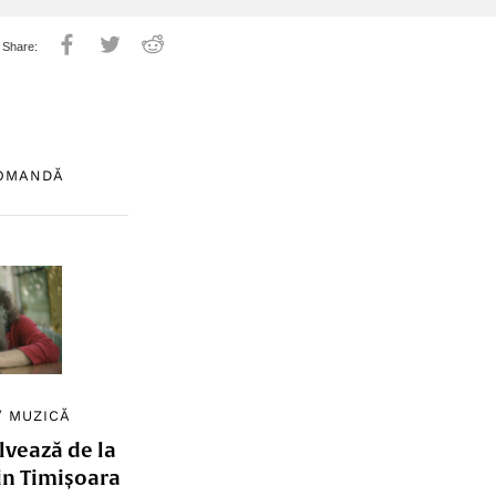
COMANDĂ
/
MUZICĂ
lvează de la
in Timișoara