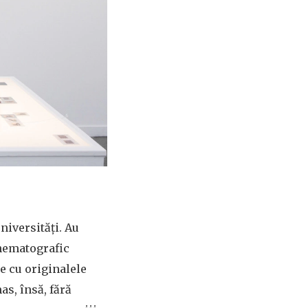
niversități. Au
inematografic
e cu originalele
as, însă, fără