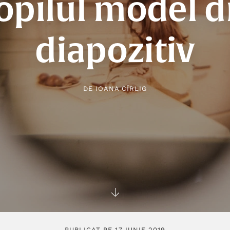
opilul model d
diapozitiv
DE
IOANA CÎRLIG
PUBLICAT PE 17 IUNIE 2019