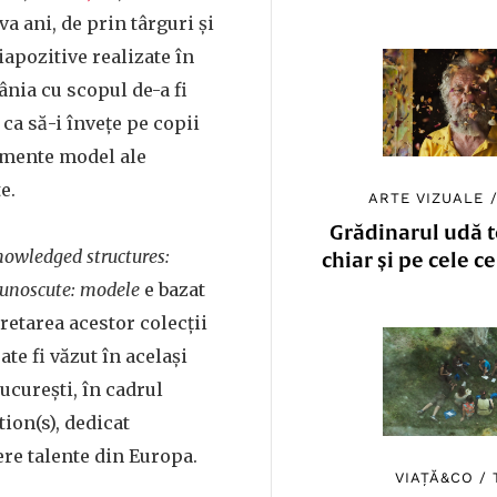
a ani, de prin târguri și
diapozitive realizate în
ânia cu scopul de-a fi
 ca să-i învețe pe copii
lemente model ale
e.
ARTE VIZUALE
Grădinarul udă to
owledged structures:
chiar și pe cele c
cunoscute: modele
e bazat
retarea acestor colecții
ate fi văzut în același
București, în cadrul
tion(s), dedicat
ere talente din Europa.
VIAȚĂ&CO
/