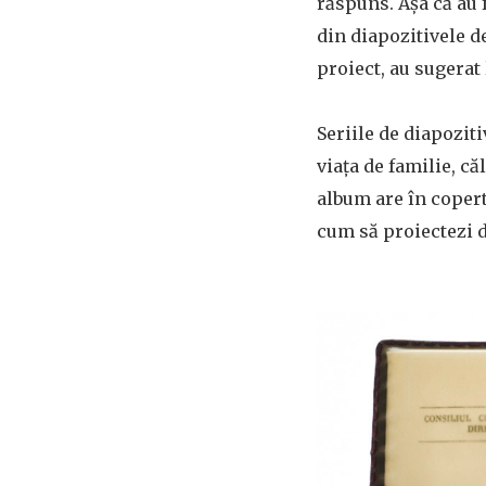
răspuns. Așa că au 
din diapozitivele d
proiect, au sugerat
Seriile de diapoziti
viața de familie, că
album are în copert
cum să proiectezi d