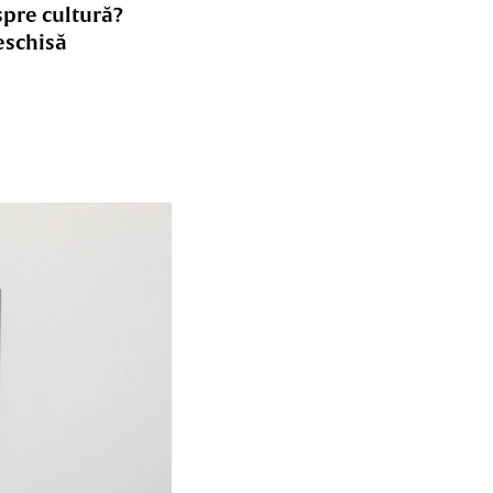
spre cultură?
eschisă