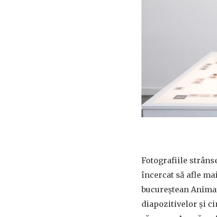
Fotografiile strânse
încercat să afle ma
bucureștean Animafi
diapozitivelor și ci