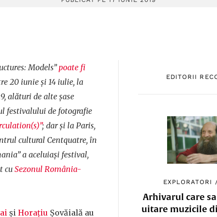
uctures: Models”
poate fi
EDITORII RE
re 20 iunie și 14 iulie, la
 alături de alte șase
 festivalului de fotografie
rculation(s)”
; dar și la Paris,
entrul cultural Centquatre, în
nia” a aceluiași festival,
at cu
Sezonul România-
EXPLORATORI
Arhivarul care sa
uitare muzicile d
ai
și
Horațiu
Șovăială au