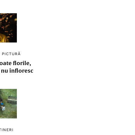
/
PICTURĂ
ate florile,
e nu înfloresc
TINERI