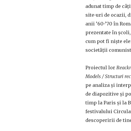
adunat timp de câțiv
site-uri de ocazii, 
anii ’60-’70 în Rom
prezentate în școli,
cum pot fi niște e
societății comunist
Proiectul lor
Reackn
Models / Structuri re
pe analiza și interp
de diapozitive și po
timp la Paris și la 
festivalului Circula
descoperirii de tin