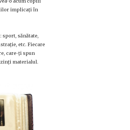
avea-o acum copiii
ilor implicați în
: sport, sănătate,
strație, etc. Fiecare
re, care-ți spun
zinți materialul.