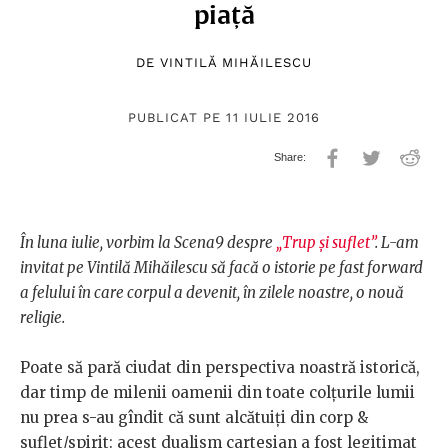
piață
DE
VINTILĂ MIHĂILESCU
PUBLICAT PE 11 IULIE 2016
În luna iulie, vorbim la Scena9 despre
„Trup și suflet”
. L-am
invitat pe Vintilă Mihăilescu să facă o istorie pe fast forward
a felului în care corpul a devenit, în zilele noastre, o nouă
religie.
Poate să pară ciudat din perspectiva noastră istorică,
dar timp de milenii oamenii din toate colțurile lumii
nu prea s-au gîndit că sunt alcătuiți din corp &
suflet/spirit: acest dualism cartesian a fost legitimat