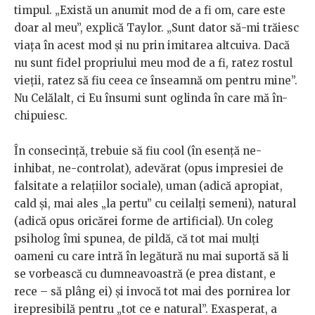
timpul. „Există un anumit mod de a fi om, care este
doar al meu”, explică Taylor. „Sunt dator să-mi trăiesc
viața în acest mod și nu prin imitarea altcuiva. Dacă
nu sunt fidel propriului meu mod de a fi, ratez rostul
vieții, ratez să fiu ceea ce înseamnă om pentru mine”.
Nu Celălalt, ci Eu însumi sunt oglinda în care mă în-
chipuiesc.
În consecință, trebuie să fiu
cool
(în esență ne-
inhibat, ne-controlat),
adevărat (opus impresiei de
falsitate a relațiilor sociale), uman (adică apropiat,
cald și, mai ales „la pertu” cu ceilalți semeni), natural
(adică opus oricărei forme de artificial). Un coleg
psiholog îmi spunea, de pildă, că tot mai mulți
oameni cu care intră în legătură nu mai suportă să li
se vorbească cu dumneavoastră (e prea distant, e
rece – să plâng ei) și invocă tot mai des pornirea lor
irepresibilă pentru „tot ce e natural”. Exasperat, a