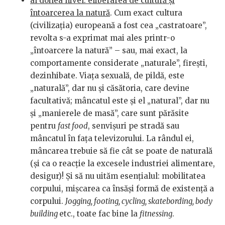
al doilea nivel: eliberarea de cultură și
întoarcerea la natură
. Cum exact cultura
(civilizația) europeană a fost cea „castratoare”,
revolta s-a exprimat mai ales printr-o
„întoarcere la natură” – sau, mai exact, la
comportamente considerate „naturale”, firești,
dezinhibate. Viața sexuală, de pildă, este
„naturală”, dar nu și căsătoria, care devine
facultativă; mâncatul este și el „natural”, dar nu
și „manierele de masă”, care sunt părăsite
pentru
fast food
, senvișuri pe stradă sau
mâncatul în fața televizorului. La rândul ei,
mâncarea trebuie să fie cât se poate de naturală
(și ca o reacție la excesele industriei alimentare,
desigur)! Și să nu uităm esențialul: mobilitatea
corpului, mișcarea ca însăși formă de existență a
corpului.
Jogging, footing, cycling, skatebording, body
building
etc., toate fac bine la
fitnessing
.