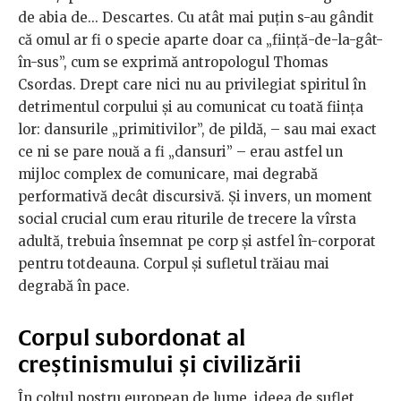
de abia de... Descartes. Cu atât mai puțin s-au gândit
că omul ar fi o specie aparte doar ca „ființă-de-la-gât-
în-sus”, cum se exprimă antropologul Thomas
Csordas. Drept care nici nu au privilegiat spiritul în
detrimentul corpului și au comunicat cu toată ființa
lor: dansurile „primitivilor”, de pildă, – sau mai exact
ce ni se pare nouă a fi „dansuri” – erau astfel un
mijloc complex de comunicare, mai degrabă
performativă decât discursivă. Și invers, un moment
social crucial cum erau riturile de trecere la vîrsta
adultă, trebuia însemnat pe corp și astfel în-corporat
pentru totdeauna. Corpul și sufletul trăiau mai
degrabă în pace.
Corpul subordonat al
creștinismului și civilizării
În colțul nostru european de lume, ideea de suflet