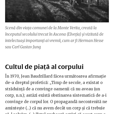
Scenă din viața comunei de la Monte Verita, creată la
începutul secolului trecut în Ascona (Elveția) și vizitată de
intelectuași importanți ai vremii, cum ar fi Herman Hesse
sau Carl Gustav Jung
Cultul de piață al corpului
În 1970, Jean Baudrillard făcea următoarea afirmație
de-a dreptul profetică: „Timp de secole, a existat o
străduinţă de a convinge oamenii că nu aveau (un
corp, n.n.); astăzi există obstinarea sistematică de a-i
convinge de corpul lor. O propagandă necontenită ne
aminteşte (…) că nu avem decât un corp şi că trebuie