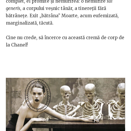
complet, el promite și nemurirea: o nemurire
sui
generis
, a corpului veșnic tânăr, a tinereții fără
bătrânețe. Exit „bătrâna” Moarte, acum eufemizată,
marginalizată, tăcută.
Cine nu crede, să încerce cu această cremă de corp de
la Chanel!