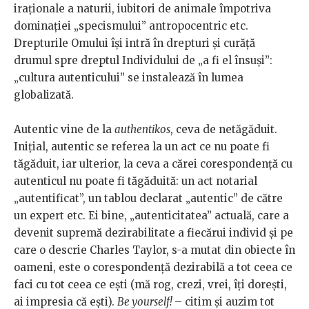
iraționale a naturii, iubitori de animale împotriva
dominației „specismului” antropocentric etc.
Drepturile Omului își intră în drepturi și curăță
drumul spre dreptul Individului de „a fi el însuși”:
„cultura autenticului” se instalează în lumea
globalizată.
Autentic vine de la
authentikos
, ceva de netăgăduit.
Inițial, autentic se referea la un act ce nu poate fi
tăgăduit, iar ulterior, la ceva a cărei corespondență cu
autenticul nu poate fi tăgăduită: un act notarial
„autentificat”, un tablou declarat „autentic” de către
un expert etc. Ei bine, „autenticitatea” actuală, care a
devenit supremă dezirabilitate a fiecărui individ și pe
care o descrie Charles Taylor, s-a mutat din obiecte în
oameni, este o corespondență dezirabilă a tot ceea ce
faci cu tot ceea ce ești (mă rog, crezi, vrei, îți dorești,
ai impresia că ești).
Be yourself!
– citim și auzim tot