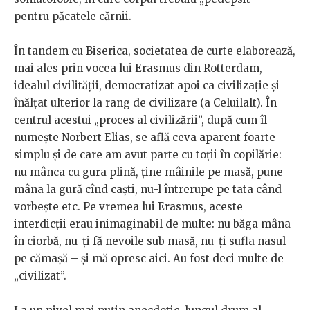
pentru păcatele cărnii.
În tandem cu Biserica, societatea de curte elaborează,
mai ales prin vocea lui Erasmus din Rotterdam,
idealul
civilității, democratizat apoi ca civilizație și
înălțat ulterior la rang de civilizare (a Celuilalt). În
centrul acestui „proces al civilizării”, după cum îl
numește Norbert Elias, se află ceva aparent foarte
simplu și de care am avut parte cu toții în copilărie:
nu mânca cu gura plină, ține mâinile pe masă, pune
mâna la gură cînd caști, nu-l întrerupe pe tata când
vorbește etc. Pe vremea lui Erasmus, aceste
interdicții erau inimaginabil de multe: nu băga mâna
în ciorbă, nu-ți fă nevoile sub masă, nu-ți sufla nasul
pe cămașă – și mă opresc aici. Au fost deci multe de
„civilizat”.