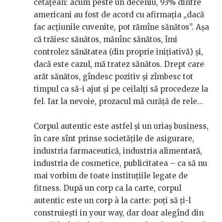
cetățean: acum peste un deceniu, 93% dintre
americani au fost de acord cu afirmaţia „dacă
fac acţiunile cuvenite, pot rămîne sănătos”. Așa
că trăiesc sănătos, mănînc sănătos, îmi
controlez sănătatea (din proprie inițiativă) și,
dacă este cazul, mă tratez sănătos. Drept care
arăt sănătos, gîndesc pozitiv și zîmbesc tot
timpul ca să-i ajut și pe ceilalți să procedeze la
fel. Iar la nevoie, prozacul mă curăță de rele...
Corpul autentic este astfel și un uriaș business,
în care sînt prinse societățile de asigurare,
industria farmaceutică, industria alimentară,
industria de cosmetice, publicitatea – ca să nu
mai vorbim de toate instituțiile legate de
fitness. După un corp ca la carte, corpul
autentic este un corp
à la carte
: poți să ți-l
construiești
in your way, dar doar alegînd din