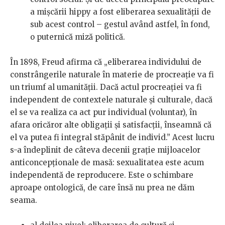
a mișcării hippy a fost eliberarea sexualității de
sub acest control – gestul având astfel, în fond,
o puternică miză politică.
În 1898, Freud afirma că „eliberarea individului de
constrângerile naturale în materie de procreaţie va fi
un triumf al umanităţii. Dacă actul procreaţiei va fi
independent de contextele naturale şi culturale, dacă
el se va realiza ca act pur individual (voluntar), în
afara oricăror alte obligaţii şi satisfacţii, înseamnă că
el va putea fi integral stăpânit de individ.” Acest lucru
s-a îndeplinit de câteva decenii grație mijloacelor
anticoncepționale de masă: sexualitatea este acum
independentă de reproducere
. Este o schimbare
aproape ontologică, de care însă nu prea ne dăm
seama.