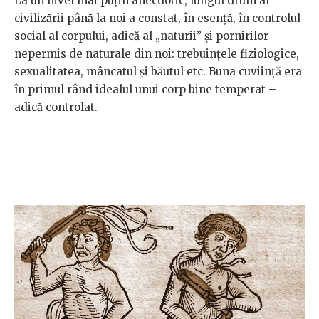
La un nivel mai puțin anecdotic, lungul drum al
civilizării până la noi a constat, în esență, în controlul
social al corpului, adică al „naturii” și pornirilor
nepermis de naturale din noi: trebuințele fiziologice,
sexualitatea, mâncatul și băutul etc. Buna cuviință era
în primul rând idealul unui corp bine temperat –
adică controlat.