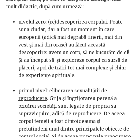
mult didactic, după cum urmează:
nivelul zero: (re)descoperirea corpului
. Poate
suna ciudat, dar a fost un moment în care
europenii (adică mai degrabă tinerii, mai din
vest și mai din orașe) au făcut această
descoperire: avem un corp, să ne bucurăm de el!
Și au început să-și exploreze corpul ca sursă de
plăceri, apoi de trăiri tot mai complexe și chiar
de experiențe spirituale.
primul nivel: eliberarea sexualității de
reproducere
. Grija și îngrijorarea perenă a
oricărei societăți sunt legate de propria sa
supraviețuire, adică de reproducere. De aceea
corpul femeii a fost dintotdeauna și
pretutindeni unul dintre principalele obiecte de
control social. Și de aceea principala preocupare