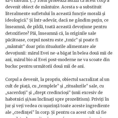
să-l salvăm. (…) Totul probează astăzi că acest corp a
devenit obiect de mântuire. Acesta s-a substituit
literalmente sufletului în această funcţie morală şi
ideologică.” Și într-adevăr, dacă ne gândim puțin, ce
înseamnă, de pildă, toată această devoțiune pentru
detoxifiere? Păi, înseamnă că, la originile sale
păcătoase, corpul nostru este „toxic” și poate fi
„mântuit” doar prin ritualurile alimentare ale
devoțiunii: mărul Evei ne-a băgat în belea două mii de
ani, mărul bio al Evei post-moderne ne va scoate din
bucluc pentru următorii două mii de ani.
Corpul a devenit, la propriu, obiectul sacralizat al un
cult de piață, cu „templele” și „ritualurile” sale, cu
„sacerdoți” și „drept credincioși” (unii excesiv de
habotnici și/sau înclinați spre prozelitism). Priviți în
jur și veți vedea cu ușurință toate aceste ingrediente
ale „credinței” în corp. Și pentru ca acest cult să fie