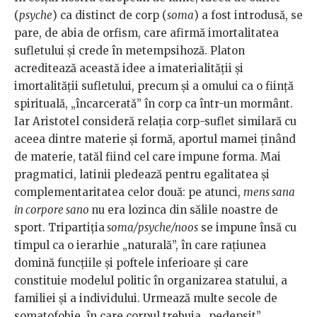
(
psyche
) ca distinct de corp (
soma
) a fost introdusă, se
pare, de abia de orfism, care afirmă imortalitatea
sufletului și crede în metempsihoză. Platon
acreditează această idee a imaterialității și
imortalității sufletului, precum și a omului ca o fiinţă
spirituală, „încarcerată” în corp ca într-un mormânt.
Iar Aristotel consideră relaţia corp-suflet similară cu
aceea dintre materie şi formă, aportul mamei ţinând
de materie, tatăl fiind cel care impune forma. Mai
pragmatici, latinii pledează pentru egalitatea și
complementaritatea celor două: pe atunci,
mens sana
in corpore sano
nu era lozinca din sălile noastre de
sport. Tripartiţia
soma/psyche/noos
se impune însă cu
timpul ca o ierarhie „naturală”, în care raţiunea
domină funcţiile şi poftele inferioare şi care
constituie modelul politic în organizarea statului, a
familiei şi a individului. Urmează multe secole de
somatofobie, în care corpul trebuia „pedepsit”